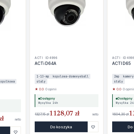
ACTI · ID 4996
ACTI · ID 499
ACTi D64A
ACTI D65
1-13-mp
kopulowa-domeeyeball
2mp
kamery
kopulkowa
staly
staly
★ 0.0
· 0 opinii
★ 0.0
· 0 opinii
Dostępny
Dostępny
Wysyłka 24h
Wysyłka 24
1128,07 zł
1
1327,15 zł
1604,30 zł
netto
zł
netto
♡
Do koszyka
Do
♡