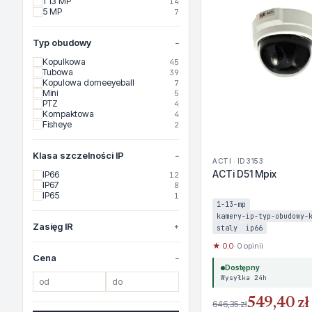
1 13 MP
14
5 MP
7
Typ obudowy
Kopulkowa
45
Tubowa
39
Kopulowa domeeyeball
7
Mini
5
PTZ
4
Kompaktowa
4
Fisheye
2
Klasa szczelności IP
ACTI · ID 3153
ACTi D51 Mpix
IP66
12
IP67
8
IP65
1
1-13-mp
kamery-ip-typ-obudowy-
Zasięg IR
staly
ip66
★ 0.0
· 0 opinii
Cena
Dostępny
Wysyłka 24h
549,40 zł
646,35 zł