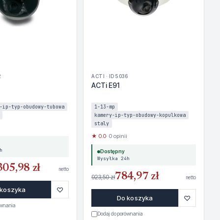
2
ACTI · ID 5036
ACTi E91
-ip-typ-obudowy-tubowa
1-13-mp
kamery-ip-typ-obudowy-kopulkowa
staly
★ 0.0
· 0 opinii
h
Dostępny
Wysyłka 24h
305,98 zł
netto
784,97 zł
923,50 zł
netto
♡
 koszyka
♡
Do koszyka
ównania
Dodaj do porównania