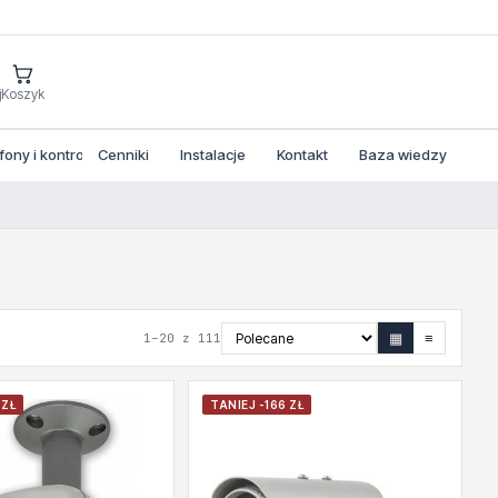
j
Koszyk
ny i kontrola dostepu
Cenniki
Instalacje
Kontakt
Baza wiedzy
▦
≡
1–20 z 111
 ZŁ
TANIEJ -166 ZŁ