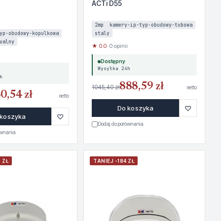
ACTi D55
2mp
kamery-ip-typ-obudowy-tubowa
yp-obudowy-kopulkowa
staly
ualny
★ 0.0
· 0 opinii
Dostępny
Wysyłka 24h
h
888,59 zł
1045,40 zł
netto
0,54 zł
netto
♡
Do koszyka
♡
 koszyka
Dodaj do porównania
ównania
 ZŁ
TANIEJ -184 ZŁ