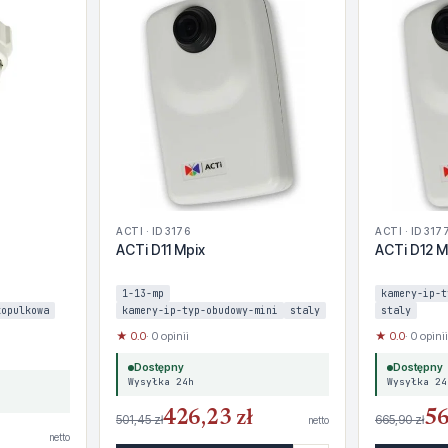
ACTI · ID 3176
ACTI · ID 317
ACTi D11 Mpix
ACTi D12 M
1-13-mp
kamery-ip-t
kopulkowa
kamery-ip-typ-obudowy-mini
staly
staly
★ 0.0
· 0 opinii
★ 0.0
· 0 opinii
Dostępny
Dostępny
Wysyłka 24h
Wysyłka 24
426,23 zł
56
501,45 zł
665,90 zł
netto
netto