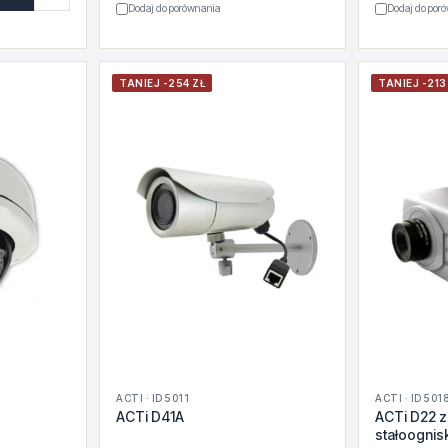
Dodaj do porównania
Dodaj do por
TANIEJ -254 ZŁ
TANIEJ -213
ACTI · ID 5011
ACTI · ID 501
ACTi D41A
ACTi D22 
stałoogni