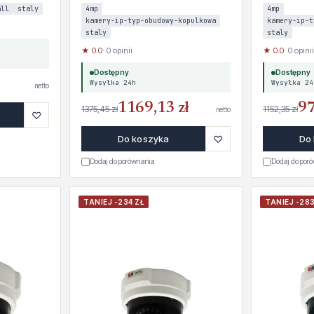
all
staly
4mp
4mp
kamery-ip-typ-obudowy-kopulkowa
kamery-ip-t
staly
staly
★ 0.0
· 0 opinii
★ 0.0
· 0 opinii
Dostępny
Dostępny
Wysyłka 24h
Wysyłka 24
netto
1169,13 zł
97
1375,45 zł
1152,35 zł
netto
♡
♡
Do koszyka
Do
Dodaj do porównania
Dodaj do por
TANIEJ -234 ZŁ
TANIEJ -283