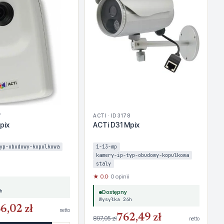
7
ACTI · ID 3178
pix
ACTi D31 Mpix
yp-obudowy-kopulkowa
1-13-mp
kamery-ip-typ-obudowy-kopulkowa
staly
★ 0.0
· 0 opinii
h
Dostępny
Wysyłka 24h
6,02 zł
netto
762,49 zł
897,05 zł
netto