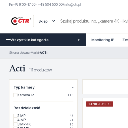
Pn–Pt 9:00–17:00 · +48 504 500 007
info@ctr.pl
Wszystkie kategorie
Monitoring IP
Ze
▾
Strona główna
›
Marki
›
ACTi
Acti
111 produktów
Typ kamery
Kamera IP
110
TANIEJ -119 ZŁ
Rozdzielczość
2 MP
45
4 MP
21
8 MP 4K
16