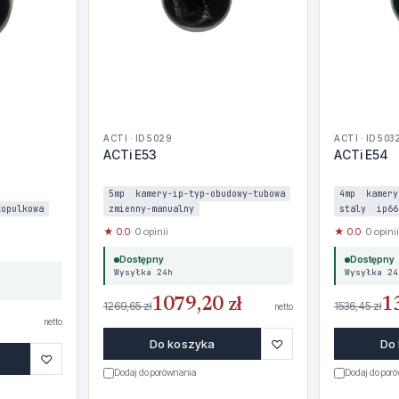
ACTI · ID 5029
ACTI · ID 503
ACTi E53
ACTi E54
5mp
kamery-ip-typ-obudowy-tubowa
4mp
kamery
kopulkowa
zmienny-manualny
staly
ip66
★ 0.0
· 0 opinii
★ 0.0
· 0 opinii
Dostępny
Dostępny
Wysyłka 24h
Wysyłka 24
1079,20 zł
1
1269,65 zł
1536,45 zł
netto
netto
♡
Do koszyka
Do
♡
Dodaj do porównania
Dodaj do por