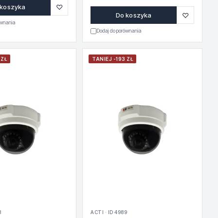
♡
 koszyka
♡
Do koszyka
ównania
Dodaj do porównania
 ZŁ
TANIEJ -193 ZŁ
8
ACTI · ID 4989