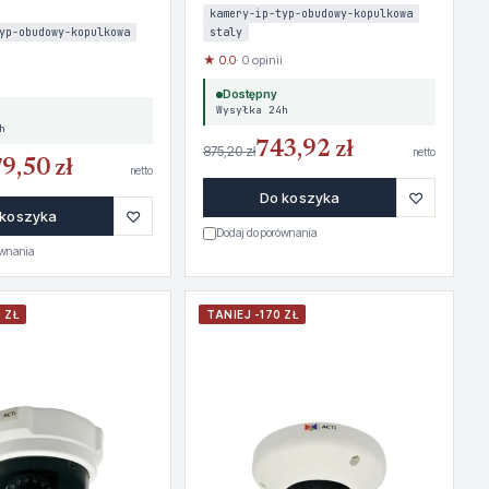
kamery-ip-typ-obudowy-kopulkowa
yp-obudowy-kopulkowa
staly
★ 0.0
· 0 opinii
Dostępny
Wysyłka 24h
h
743,92 zł
875,20 zł
netto
9,50 zł
netto
♡
Do koszyka
♡
 koszyka
Dodaj do porównania
ównania
 ZŁ
TANIEJ -170 ZŁ