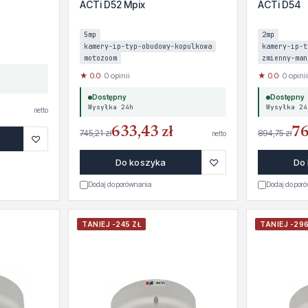
ACTi D52 Mpix
ACTi D54
5mp
2mp
kamery-ip-typ-obudowy-kopulkowa
kamery-ip-t
motozoom
zmienny-man
★ 0.0
· 0 opinii
★ 0.0
· 0 opinii
Dostępny
Dostępny
Wysyłka 24h
Wysyłka 24
netto
633,43 zł
76
745,21 zł
894,75 zł
netto
♡
♡
Do koszyka
Do
Dodaj do porównania
Dodaj do por
TANIEJ -245 ZŁ
TANIEJ -296