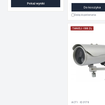
Pokaż wyniki
Do koszyka
Dodaj do porównania
TANIEJ -188 ZŁ
ACTI · ID 3179