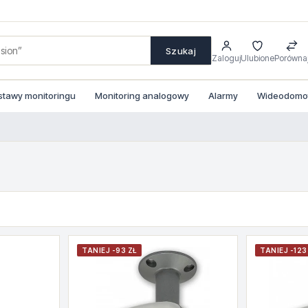
Szukaj
Zaloguj
Ulubione
Porówna
stawy monitoringu
Monitoring analogowy
Alarmy
Wideodomofo
TANIEJ -93 ZŁ
TANIEJ -123