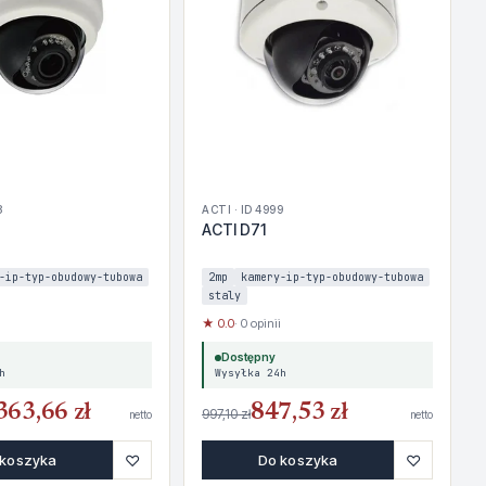
8
ACTI · ID 4999
ACTI D71
-ip-typ-obudowy-tubowa
2mp
kamery-ip-typ-obudowy-tubowa
staly
★ 0.0
· 0 opinii
Dostępny
h
Wysyłka 24h
363,66 zł
847,53 zł
997,10 zł
netto
netto
♡
♡
 koszyka
Do koszyka