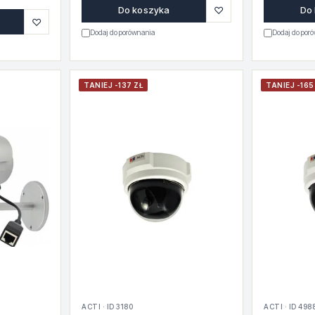
♡
Do koszyka
Do
♡
Dodaj do porównania
Dodaj do por
TANIEJ -137 ZŁ
TANIEJ -165
ACTI · ID 3180
ACTI · ID 498