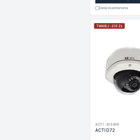
Dodaj do porównania
TANIEJ -213 ZŁ
ACTI · ID 5000
ACTI D72