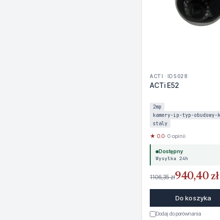
ACTI · ID 5028
ACTi E52
2mp
kamery-ip-typ-obudowy-
staly
★ 0.0
· 0 opinii
Dostępny
Wysyłka 24h
940,40 zł
1106,35 zł
Do koszyka
Dodaj do porównania