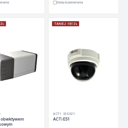
ównania
Dodaj do porównania
 ZŁ
TANIEJ -161 ZŁ
8
ACTI · ID 5021
z obiektywem
ACTi E51
skowym