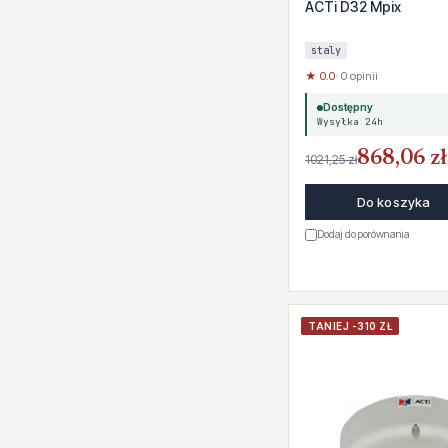
ACTi D32 Mpix
staly
★ 0.0
· 0 opinii
Dostępny
Wysyłka 24h
868,06 zł
1021,25 zł
Do koszyka
Dodaj do porównania
TANIEJ -310 ZŁ