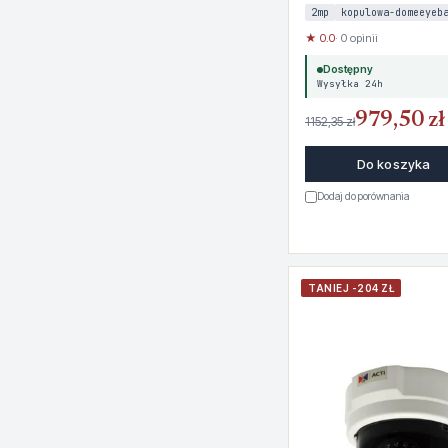
2mp
kopulowa-domeeyeb
★ 0.0
· 0 opinii
Dostępny
Wysyłka 24h
979,50 zł
1152,35 zł
Do koszyka
Dodaj do porównania
TANIEJ -204 ZŁ