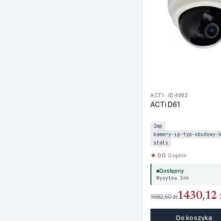
ACTI · ID 4992
ACTi D61
2mp
kamery-ip-typ-obudowy-
staly
★ 0.0
· 0 opinii
Dostępny
Wysyłka 24h
1430,12 
1682,50 zł
Do koszyka