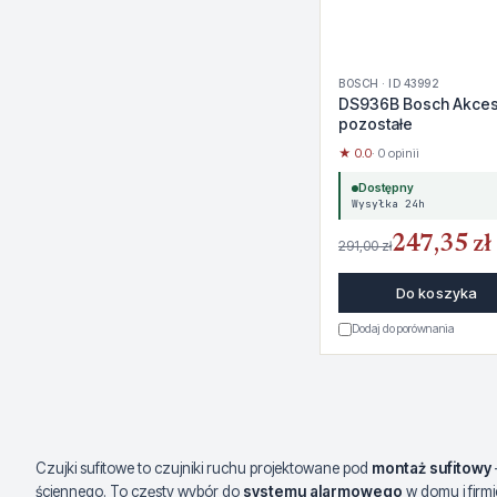
BOSCH · ID 43992
DS936B Bosch Akces
pozostałe
★ 0.0
· 0 opinii
Dostępny
Wysyłka 24h
247,35 zł
291,00 zł
Do koszyka
Dodaj do porównania
Czujki sufitowe to czujniki ruchu projektowane pod
montaż sufitowy
ściennego. To częsty wybór do
systemu alarmowego
w domu i firm