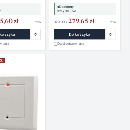
Dostępny
h
Wysyłka 24h
5,60 zł
279,65 zł
329,00 zł
netto
netto
♡
♡
 koszyka
Do koszyka
ównania
Dodaj do porównania
ZŁ