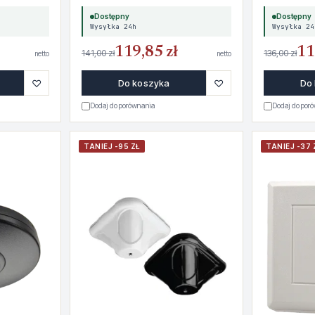
Dostępny
Dostępny
Wysyłka 24h
Wysyłka 24
119,85 zł
11
141,00 zł
136,00 zł
netto
netto
♡
♡
Do koszyka
Do
Dodaj do porównania
Dodaj do por
TANIEJ -95 ZŁ
TANIEJ -37 