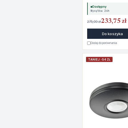
Dostępny
Wysyłka 24h
233,75 zł
275,00 zł
Do koszyka
Dodaj do porównania
TANIEJ -54 ZŁ