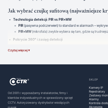
Jak wybrać czujkę sufitową (najważniejsze kr
Technologia detekcji: PIR vs PIR+MW
PIR
(pasywna podczerwień) to standard w alarmach – wykrywa
PIR+MW
(mikrofala) zwykle wybiera się tam, gdzie są trudnie
Pokrycie 360° i zasięg detekcji
Zwróć uwagę na deklarowany
zasięg detekcji
i sposób „rys
Czytaj więcej ▾
Odporność na zwierzęta
Jeśli w obiekcie są zwierzęta, szukaj modeli z funkcją
pet immu
Parametry instalacyjne: napięcie zasilania i kompatybilność
Sprawdź wymagane
napięcie zasilania
oraz typ wyjścia/komu
SKLEP
Klasa zabezpieczenia (EN 50131): Grade 2 / Grade 3
Do większości domów i małych firm typowo wybiera się
Kamery IP
Grade 
Rejestratory
ubezpieczyciela.
Od 2001 r. wyposażamy instalatorów, firmy i
Zestawy moni
klientów indywidualnych w sprawdzony sprzęt
Alarmy
Elementy poprawiające detekcję
CCTV. Autoryzowany dystrybutor wiodących
Kontrola dost
W opisach możesz spotkać m.in.
podwójny pyroelement
czy 
Akcesoria
marek.