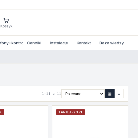
j
Koszyk
ony i kontrola dostepu
Cenniki
Instalacje
Kontakt
Baza wiedzy
▦
≡
1–11 z 11
ZŁ
TANIEJ -23 ZŁ