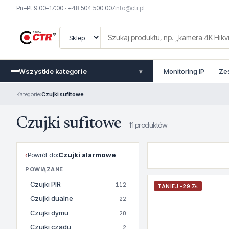
Pn–Pt 9:00–17:00 · +48 504 500 007
info@ctr.pl
Wszystkie kategorie
Monitoring IP
Ze
▾
Kategorie
›
Czujki sufitowe
Czujki sufitowe
11 produktów
‹
Powrót do:
Czujki alarmowe
POWIĄZANE
Czujki PIR
112
TANIEJ -29 ZŁ
Czujki dualne
22
Czujki dymu
20
Czujki czadu
2