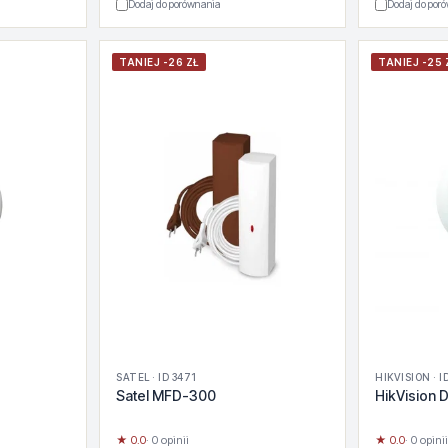
Dodaj do porównania
Dodaj do por
TANIEJ -26 ZŁ
TANIEJ -25 
SATEL · ID 3471
HIKVISION · I
Satel MFD-300
HikVision
★ 0.0
· 0 opinii
★ 0.0
· 0 opinii