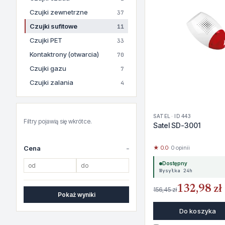
Czujki zewnetrzne
37
Czujki sufitowe
11
Czujki PET
33
Kontaktrony (otwarcia)
70
Czujki gazu
7
Czujki zalania
4
SATEL · ID 443
Filtry pojawią się wkrótce.
Satel SD-3001
Cena
★ 0.0
· 0 opinii
Dostępny
Wysyłka 24h
132,98 zł
156,45 zł
Pokaż wyniki
Do koszyka