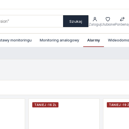
Szukaj
Zaloguj
Ulubione
Porówna
stawy monitoringu
Monitoring analogowy
Alarmy
Wideodomof
TANIEJ -16 ZŁ
TANIEJ -19 