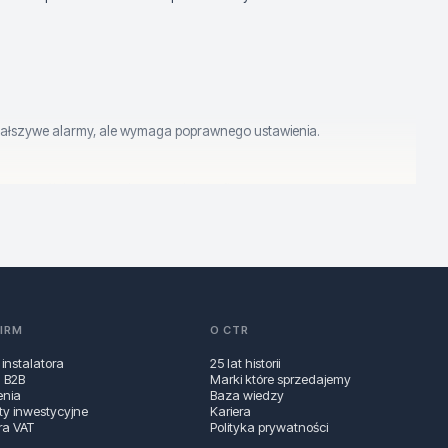
na fałszywe alarmy, ale wymaga poprawnego ustawienia.
szczególnie w centralnym punkcie sufitu.
 alarmów.
 sposobu okablowania.
FIRM
O CTR
ć w stronę
 instalatora
Grade 3
– zależnie od projektu i wymagań
25 lat historii
a B2B
Marki które sprzedajemy
enia
Baza wiedzy
ty inwestycyjne
Kariera
ra VAT
Polityka prywatności
le zawsze dobieraj czujkę do warunków pomieszczenia.