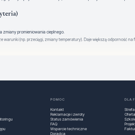
yteria)
 zmiany promieniowania cieplnego.
jsze warunki (np. przeciągi, zmiany temperatury). Daje większą odporność 
owania” stref (ważne w korytarzach, open space, recepcjach). 360° ma sens 
nity
(odporność na zwierzęta) – to realnie zmniejsza ryzyko niechcianych
nikacji, aby czujka pasowała do Twojej centrali (np. Satel, Paradox, DSC) i
POMOC
DLA 
2
. Wyższe wymagania (np. obiekty o podwyższonym ryzyku) mogą kierowa
Kontakt
Strefa
Reklamacje i zwroty
Ofert
toringu
Status zamówienia
Szkol
FAQ
Projek
ępu
Wsparcie techniczne
Faktu
cyfrowe algorytmy detekcji – traktuj je jako wsparcie stabilności pracy, a
Doradca