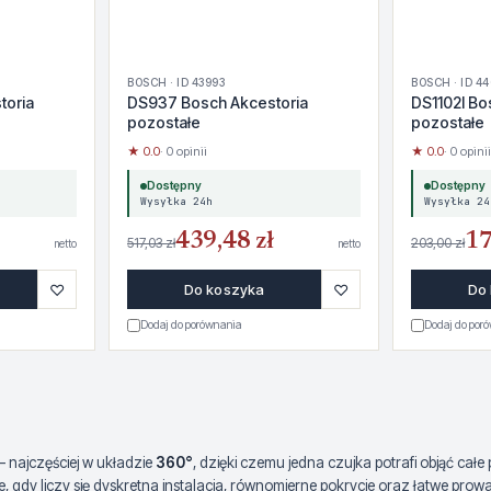
BOSCH · ID 43993
BOSCH · ID 44
toria
DS937 Bosch Akcestoria
DS1102I Bo
pozostałe
pozostałe
★ 0.0
· 0 opinii
★ 0.0
· 0 opinii
Dostępny
Dostępny
Wysyłka 24h
Wysyłka 24
439,48 zł
17
517,03 zł
203,00 zł
netto
netto
♡
♡
Do koszyka
Do
Dodaj do porównania
Dodaj do por
– najczęściej w układzie
360°
, dzięki czemu jedna czujka potrafi objąć ca
ie, gdy liczy się dyskretna instalacja, równomierne pokrycie oraz łatwe p