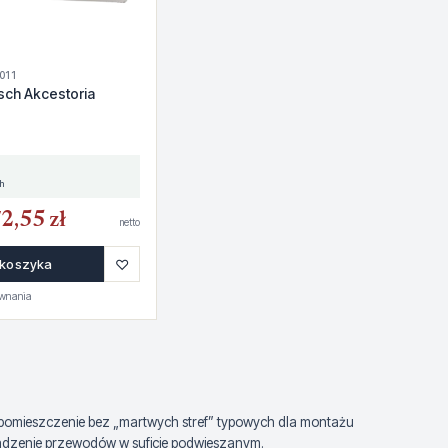
011
sch Akcestoria
h
2,55 zł
netto
♡
 koszyka
ównania
łe pomieszczenie bez „martwych stref” typowych dla montażu
rowadzenie przewodów w suficie podwieszanym.