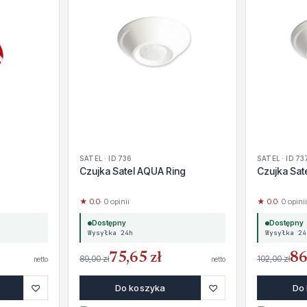
SATEL · ID 736
SATEL · ID 73
Czujka Satel AQUA Ring
Czujka Sat
★ 0.0
· 0 opinii
★ 0.0
· 0 opinii
Dostępny
Dostępny
Wysyłka 24h
Wysyłka 24
75,65 zł
86
89,00 zł
102,00 zł
netto
netto
♡
♡
Do koszyka
Do