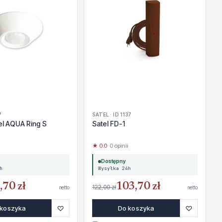
7
SATEL · ID 1137
el AQUA Ring S
Satel FD-1
★ 0.0
· 0 opinii
Dostępny
h
Wysyłka 24h
,70 zł
103,70 zł
122,00 zł
netto
netto
♡
♡
 koszyka
Do koszyka