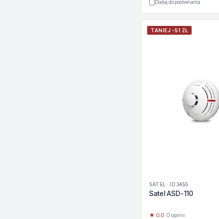
Dodaj do porównania
TANIEJ -51 ZŁ
SATEL · ID 3455
Satel ASD-110
★ 0.0
· 0 opinii