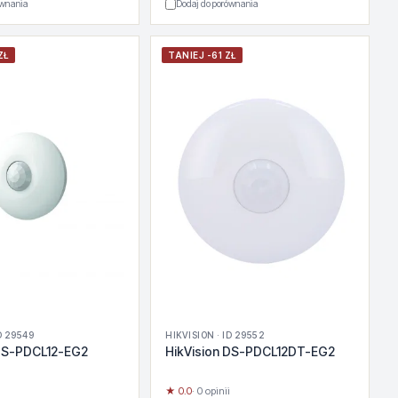
ównania
Dodaj do porównania
ZŁ
TANIEJ -61 ZŁ
D 29549
HIKVISION · ID 29552
 DS-PDCL12-EG2
HikVision DS-PDCL12DT-EG2
★ 0.0
· 0 opinii