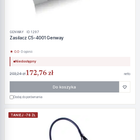
GENWAY · ID 1297
Zasilacz C5-4001 Genway
★ 0.0
· 0 opinii
Niedostępny
172,76 zł
203,24 zł
netto
♡
Do koszyka
Dodaj do porównania
TANIEJ -76 ZŁ