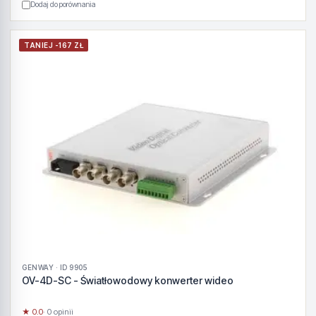
Dodaj do porównania
TANIEJ -167 ZŁ
GENWAY · ID 9905
OV-4D-SC - Światłowodowy konwerter wideo
★ 0.0
· 0 opinii