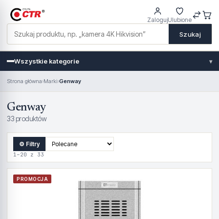
Zaloguj
Ulubione
Szukaj
Wszystkie kategorie
▾
Strona główna
›
Marki
›
Genway
Genway
33 produktów
⚙ Filtry
1–20 z 33
PROMOCJA