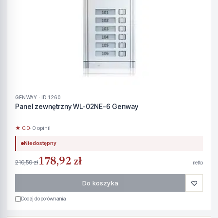
GENWAY · ID 1260
Panel zewnętrzny WL-02NE-6 Genway
★ 0.0
· 0 opinii
Niedostępny
178,92 zł
210,50 zł
netto
♡
Do koszyka
Dodaj do porównania