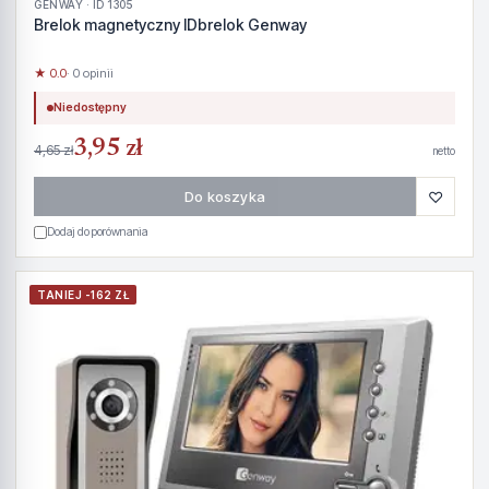
GENWAY · ID 1305
Brelok magnetyczny IDbrelok Genway
★ 0.0
· 0 opinii
Niedostępny
3,95 zł
4,65 zł
netto
♡
Do koszyka
Dodaj do porównania
TANIEJ -162 ZŁ