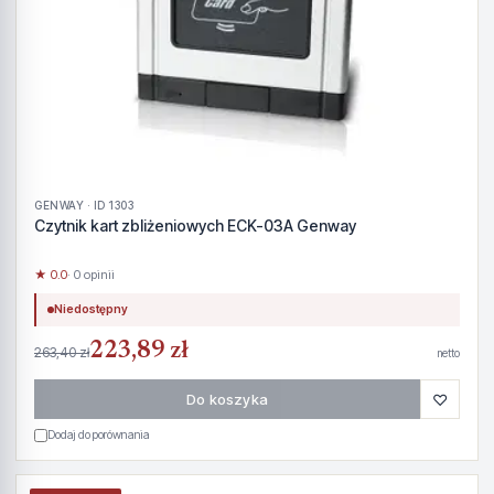
GENWAY · ID 1303
Czytnik kart zbliżeniowych ECK-03A Genway
★ 0.0
· 0 opinii
Niedostępny
223,89 zł
263,40 zł
netto
♡
Do koszyka
Dodaj do porównania