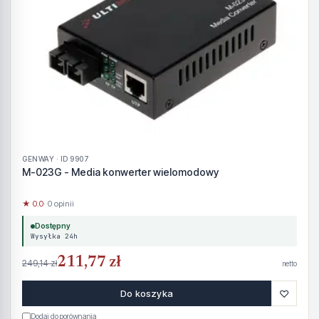
GENWAY · ID 9907
M-023G - Media konwerter wielomodowy
★ 0.0
· 0 opinii
Dostępny
Wysyłka 24h
211,77 zł
249,14 zł
netto
♡
Do koszyka
Dodaj do porównania