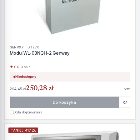
GENWAY · ID 1270
Moduł WL-03NQH-2 Genway
★ 0.0
· 0 opinii
Niedostępny
250,28 zł
294,45 zł
netto
♡
Do koszyka
Dodaj do porównania
TANIEJ -117 ZŁ