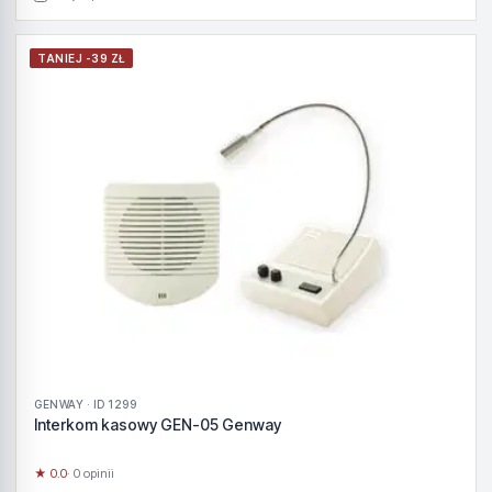
TANIEJ -39 ZŁ
GENWAY · ID 1299
Interkom kasowy GEN-05 Genway
★ 0.0
· 0 opinii