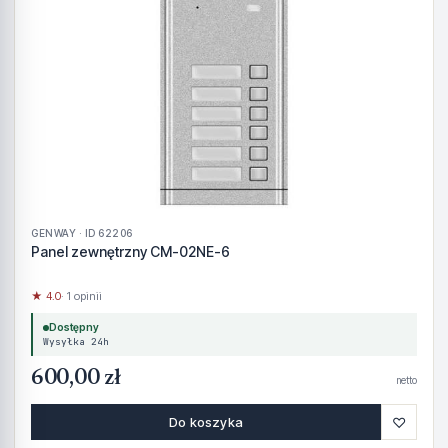
GENWAY · ID 62206
Panel zewnętrzny CM-02NE-6
★ 4.0
· 1 opinii
Dostępny
Wysyłka 24h
600,00 zł
netto
♡
Do koszyka