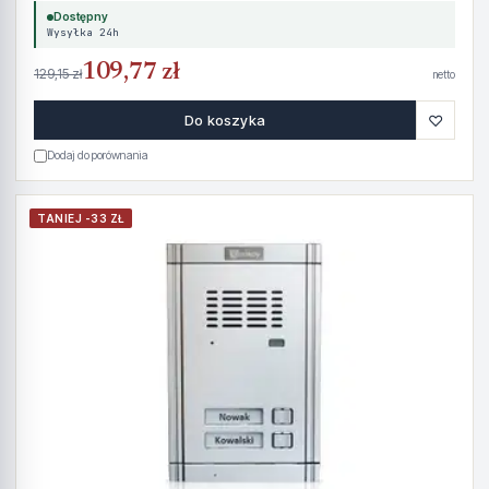
Dostępny
Wysyłka 24h
109,77 zł
129,15 zł
netto
♡
Do koszyka
Dodaj do porównania
TANIEJ -33 ZŁ