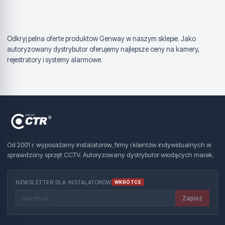
Odkryj pelna oferte produktow Genway w naszym sklepie. Jako
autoryzowany dystrybutor oferujemy najlepsze ceny na kamery,
rejestratory i systemy alarmowe.
Od 2001 r. wyposażamy instalatorów, firmy i klientów indywidualnych w
sprawdzony sprzęt CCTV. Autoryzowany dystrybutor wiodących marek.
NEWSLETTER DLA INSTALATORÓW
WKRÓTCE
Zapisz