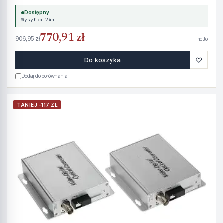
Dostępny
Wysyłka 24h
770,91 zł
906,95 zł
netto
♡
Do koszyka
Dodaj do porównania
TANIEJ -117 ZŁ