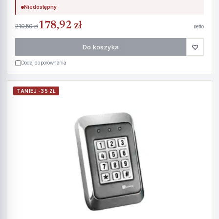
Niedostępny
178,92 zł
210,50 zł
netto
♡
Do koszyka
Dodaj do porównania
TANIEJ -35 ZŁ