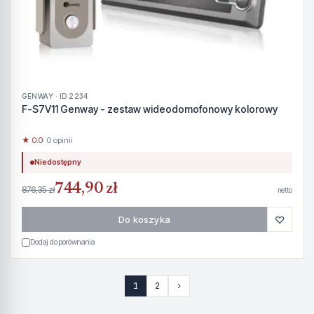
GENWAY · ID 2234
F-S7V11 Genway - zestaw wideodomofonowy kolorowy
★ 0.0
· 0 opinii
Niedostępny
744,90 zł
876,35 zł
netto
♡
Do koszyka
Dodaj do porównania
1
2
›