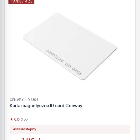
TANIEJ -1 ZŁ
GENWAY · ID 1304
Karta magnetyczna ID card Genway
★ 0.0
· 0 opinii
Niedostępny