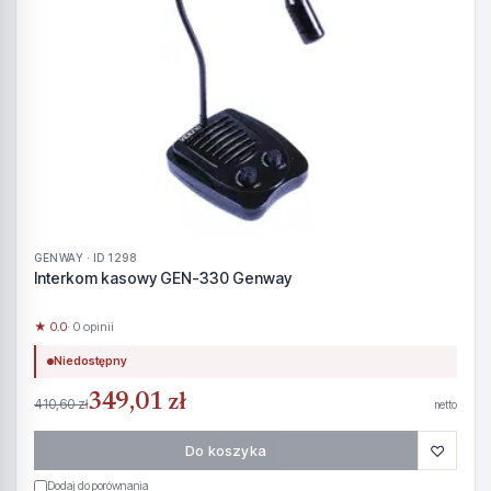
GENWAY · ID 1298
Interkom kasowy GEN-330 Genway
★ 0.0
· 0 opinii
Niedostępny
349,01 zł
410,60 zł
netto
♡
Do koszyka
Dodaj do porównania