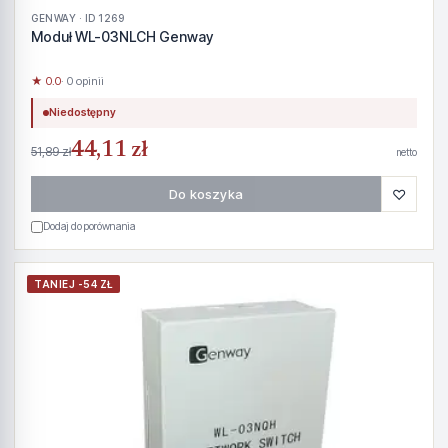
GENWAY · ID 1269
Moduł WL-03NLCH Genway
★ 0.0
· 0 opinii
Niedostępny
44,11 zł
51,89 zł
netto
♡
Do koszyka
Dodaj do porównania
TANIEJ -54 ZŁ