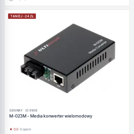
TANIEJ -24 ZŁ
GENWAY · ID 9908
M-023M - Media konwerter wielomodowy
★ 0.0
· 0 opinii