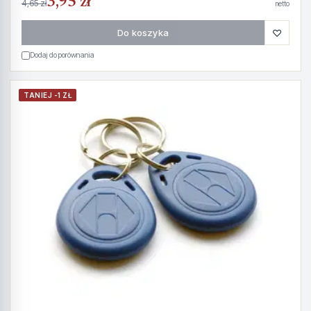
3,95 zł
4,65 zł
netto
♡
Do koszyka
Dodaj do porównania
TANIEJ -1 ZŁ