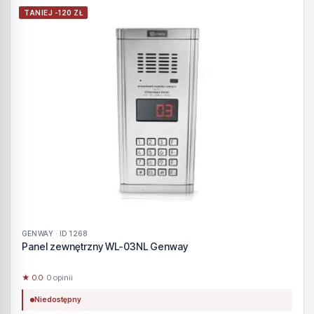
TANIEJ -120 ZŁ
GENWAY · ID 1268
Panel zewnętrzny WL-03NL Genway
★ 0.0
· 0 opinii
Niedostępny