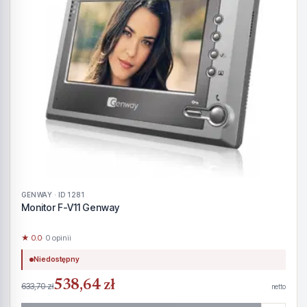
GENWAY · ID 1281
Monitor F-V11 Genway
★ 0.0
· 0 opinii
Niedostępny
538,64 zł
633,70 zł
netto