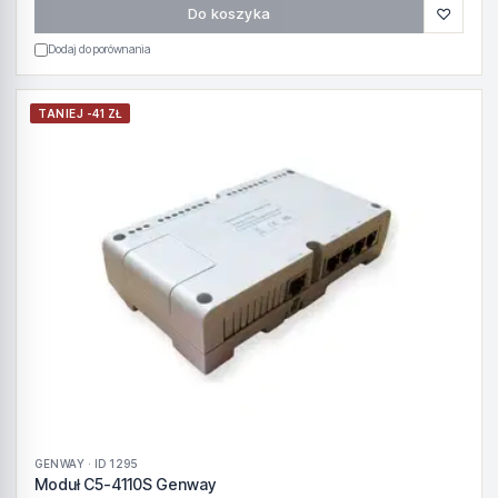
♡
Do koszyka
Dodaj do porównania
TANIEJ -41 ZŁ
GENWAY · ID 1295
Moduł C5-4110S Genway