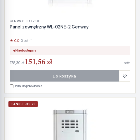
GENWAY · ID 1250
Panel zewnętrzny WL-02NE-2 Genway
★ 0.0
· 0 opinii
Niedostępny
151,56 zł
178,30 zł
netto
♡
Do koszyka
Dodaj do porównania
TANIEJ -39 ZŁ