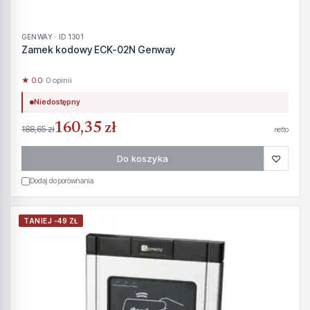
GENWAY · ID 1301
Zamek kodowy ECK-02N Genway
★ 0.0
· 0 opinii
Niedostępny
160,35 zł
188,65 zł
netto
♡
Do koszyka
Dodaj do porównania
TANIEJ -49 ZŁ