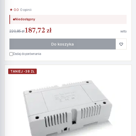
★ 0.0
· 0 opinii
Niedostępny
187,72 zł
220,85 zł
netto
♡
Do koszyka
Dodaj do porównania
TANIEJ -38 ZŁ