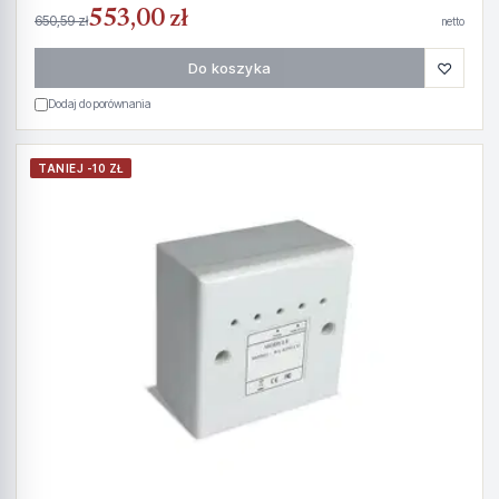
553,00 zł
650,59 zł
netto
♡
Do koszyka
Dodaj do porównania
TANIEJ -10 ZŁ