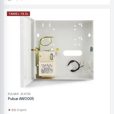
TANIEJ -16 ZŁ
PULSAR · ID 4733
Pulsar AWO005
★ 0.0
· 0 opinii