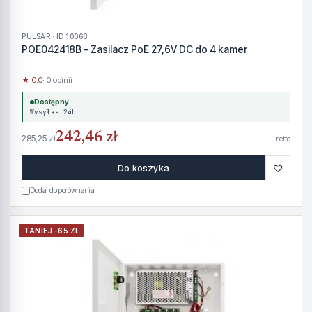
PULSAR · ID 10068
POE042418B - Zasilacz PoE 27,6V DC do 4 kamer
★ 0.0
· 0 opinii
Dostępny
Wysyłka 24h
242,46 zł
285,25 zł
netto
♡
Do koszyka
Dodaj do porównania
TANIEJ -65 ZŁ