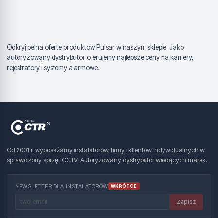
Odkryj pelna oferte produktow Pulsar w naszym sklepie. Jako
autoryzowany dystrybutor oferujemy najlepsze ceny na kamery,
rejestratory i systemy alarmowe.
Od 2001 r. wyposażamy instalatorów, firmy i klientów indywidualnych w
sprawdzony sprzęt CCTV. Autoryzowany dystrybutor wiodących marek.
NEWSLETTER DLA INSTALATORÓW
WKRÓTCE
Zapisz