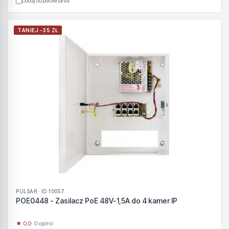
Dodaj do porównania
TANIEJ -35 ZŁ
PULSAR · ID 10057
POE0448 - Zasilacz PoE 48V-1,5A do 4 kamer IP
★ 0.0
· 0 opinii