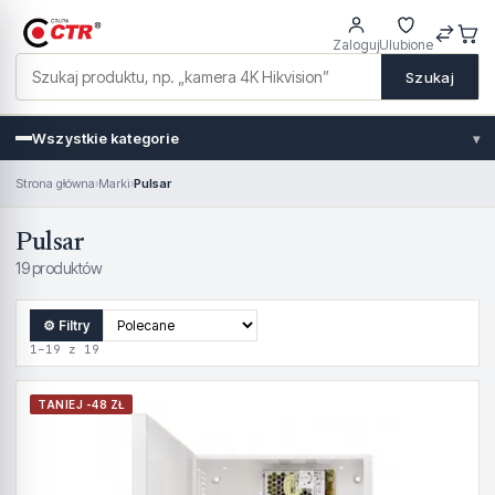
Zaloguj
Ulubione
Szukaj
Wszystkie kategorie
▾
Strona główna
›
Marki
›
Pulsar
Pulsar
19 produktów
⚙ Filtry
1–19 z 19
TANIEJ -48 ZŁ