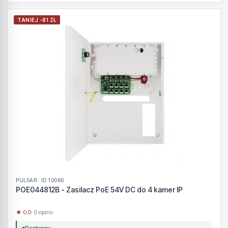
TANIEJ -81 ZŁ
PULSAR · ID 10066
POE044812B - Zasilacz PoE 54V DC do 4 kamer IP
★ 0.0
· 0 opinii