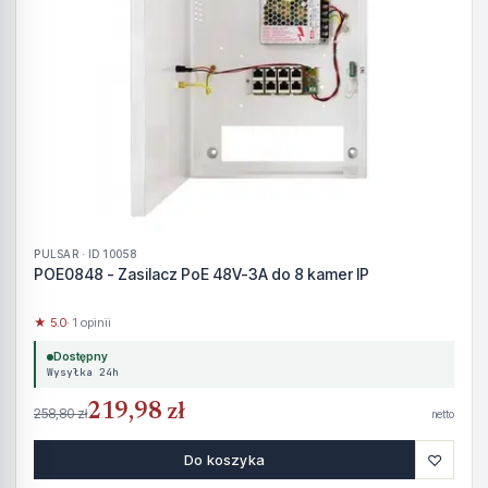
PULSAR · ID 10058
POE0848 - Zasilacz PoE 48V-3A do 8 kamer IP
★ 5.0
· 1 opinii
Dostępny
Wysyłka 24h
219,98 zł
258,80 zł
netto
♡
Do koszyka