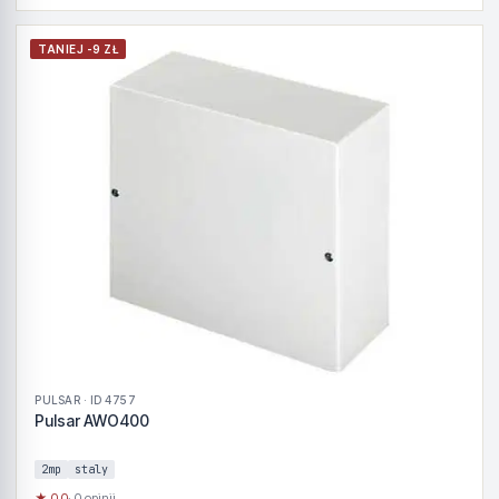
TANIEJ -9 ZŁ
PULSAR · ID 4757
Pulsar AWO400
2mp
staly
★ 0.0
· 0 opinii