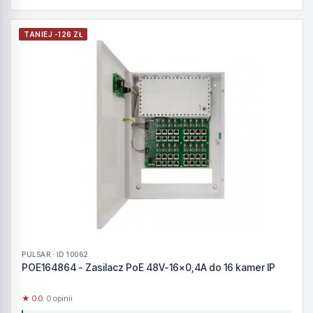
TANIEJ -126 ZŁ
PULSAR · ID 10062
POE164864 - Zasilacz PoE 48V-16x0,4A do 16 kamer IP
★ 0.0
· 0 opinii