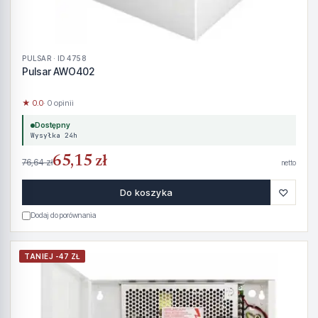
PULSAR · ID 4758
Pulsar AWO402
★ 0.0
· 0 opinii
Dostępny
Wysyłka 24h
65,15 zł
76,64 zł
netto
♡
Do koszyka
Dodaj do porównania
TANIEJ -47 ZŁ