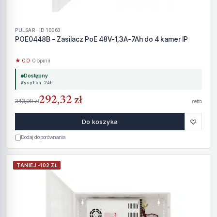
PULSAR · ID 10063
POE0448B - Zasilacz PoE 48V-1,3A-7Ah do 4 kamer IP
★ 0.0
· 0 opinii
Dostępny
Wysyłka 24h
292,32 zł
343,90 zł
netto
♡
Do koszyka
Dodaj do porównania
TANIEJ -102 ZŁ