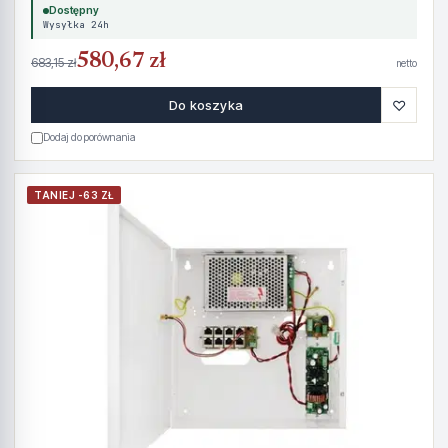
Dostępny
Wysyłka 24h
580,67 zł
683,15 zł
netto
♡
Do koszyka
Dodaj do porównania
TANIEJ -63 ZŁ