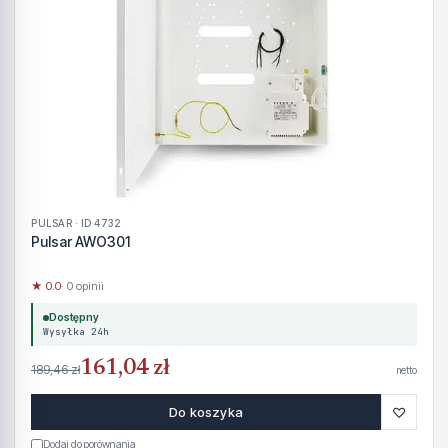
PULSAR · ID 4732
Pulsar AWO301
★ 0.0
· 0 opinii
Dostępny
Wysyłka 24h
161,04 zł
189,46 zł
netto
♡
Do koszyka
Dodaj do porównania