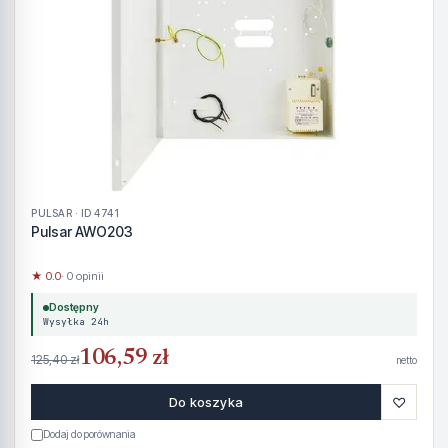
PULSAR · ID 4741
Pulsar AWO203
★ 0.0
· 0 opinii
Dostępny
Wysyłka 24h
106,59 zł
125,40 zł
netto
♡
Do koszyka
Dodaj do porównania