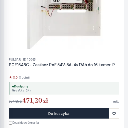
PULSAR · ID 10065
POE1648C - Zasilacz PoE 54V-5A-4x17Ah do 16 kamer IP
★ 0.0
· 0 opinii
Dostępny
Wysyłka 24h
471,20 zł
554,35 zł
netto
♡
Do koszyka
Dodaj do porównania