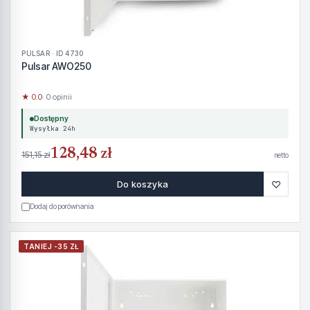
PULSAR · ID 4730
Pulsar AWO250
★ 0.0
· 0 opinii
Dostępny
Wysyłka 24h
128,48 zł
151,15 zł
netto
♡
Do koszyka
Dodaj do porównania
TANIEJ -35 ZŁ