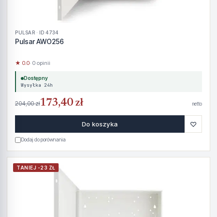
PULSAR · ID 4734
Pulsar AWO256
★ 0.0
· 0 opinii
Dostępny
Wysyłka 24h
173,40 zł
204,00 zł
netto
♡
Do koszyka
Dodaj do porównania
TANIEJ -23 ZŁ