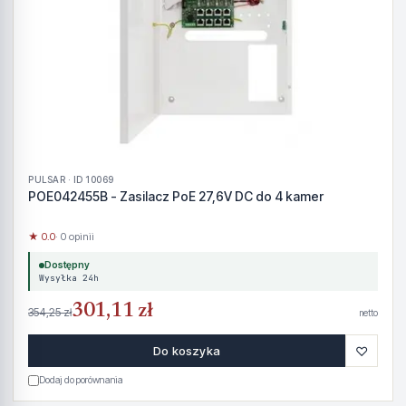
PULSAR · ID 10069
POE042455B - Zasilacz PoE 27,6V DC do 4 kamer
★ 0.0
· 0 opinii
Dostępny
Wysyłka 24h
301,11 zł
354,25 zł
netto
♡
Do koszyka
Dodaj do porównania