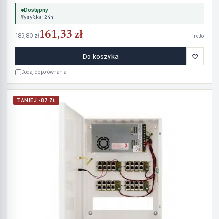
Dostępny
Wysyłka 24h
161,33 zł
189,80 zł
netto
♡
Do koszyka
Dodaj do porównania
TANIEJ -87 ZŁ