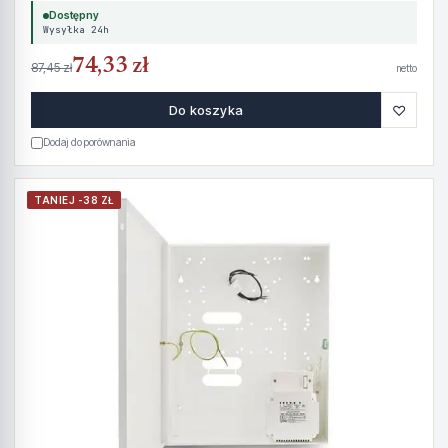
Dostępny
Wysyłka 24h
74,33 zł
87,45 zł
netto
♡
Do koszyka
Dodaj do porównania
TANIEJ -38 ZŁ