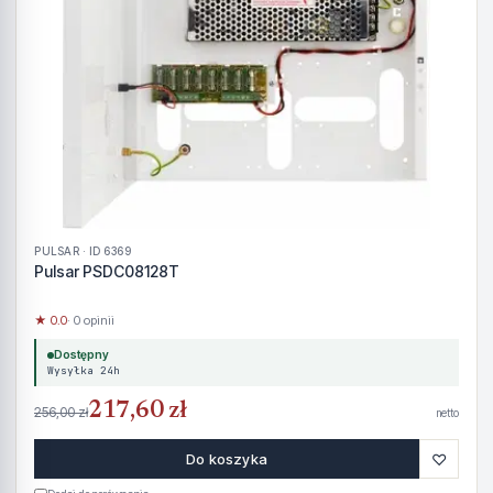
PULSAR · ID 6369
Pulsar PSDC08128T
★ 0.0
· 0 opinii
Dostępny
Wysyłka 24h
217,60 zł
256,00 zł
netto
♡
Do koszyka