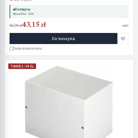
Dostępny
Wysyłka 24h
43,15 zł
50,76 zł
netto
♡
Do koszyka
Dodaj do porównania
TANIEJ -14 ZŁ