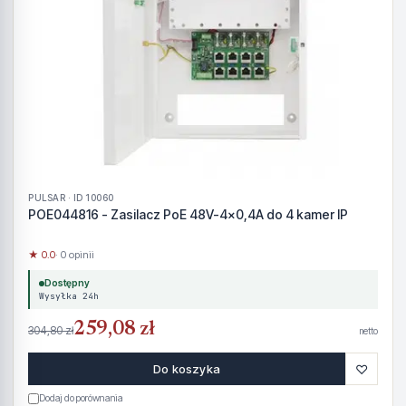
PULSAR · ID 10060
POE044816 - Zasilacz PoE 48V-4x0,4A do 4 kamer IP
★ 0.0
· 0 opinii
Dostępny
Wysyłka 24h
259,08 zł
304,80 zł
netto
♡
Do koszyka
Dodaj do porównania