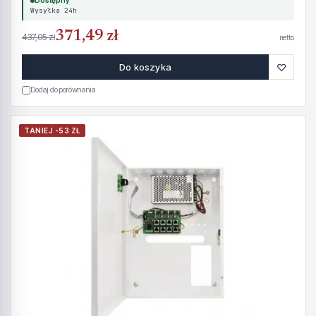
Dostępny
Wysyłka 24h
371,49 zł
437,05 zł
netto
♡
Do koszyka
Dodaj do porównania
TANIEJ -53 ZŁ