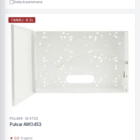
Dodaj do porównania
TANIEJ -9 ZŁ
PULSAR · ID 4725
Pulsar AWO453
★ 0.0
· 0 opinii