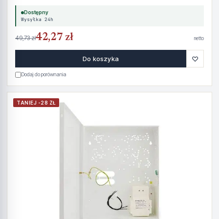
Dostępny
Wysyłka 24h
42,27 zł
49,73 zł
netto
♡
Do koszyka
Dodaj do porównania
TANIEJ -28 ZŁ