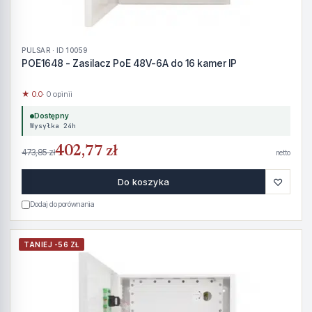
PULSAR · ID 10059
POE1648 - Zasilacz PoE 48V-6A do 16 kamer IP
★ 0.0
· 0 opinii
Dostępny
Wysyłka 24h
402,77 zł
473,85 zł
netto
♡
Do koszyka
Dodaj do porównania
TANIEJ -56 ZŁ