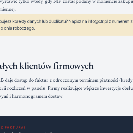
ystawić tylko wtedy, gdy NIP został podany w momencie zakupu —
miennej.
bujesz korekty danych lub duplikatu? Napisz na info@ctr.pl z numere
o dnia roboczego.
tałych klientów firmowych
B daje dostęp do faktur z odroczonym terminem płatności (kredy
orii rozliczeń w panelu. Firmy realizujące większe inwestycje ob
wymi i harmonogramem dostaw.
 Z FAKTURĄ?