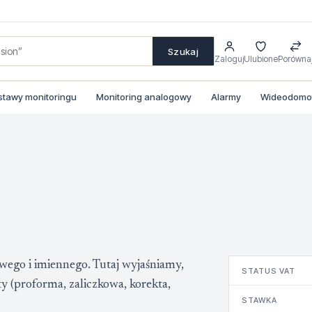
Szukaj
Zaloguj
Ulubione
Porówna
stawy monitoringu
Monitoring analogowy
Alarmy
Wideodomofo
ego i imiennego. Tutaj wyjaśniamy,
STATUS VAT
y (proforma, zaliczkowa, korekta,
STAWKA