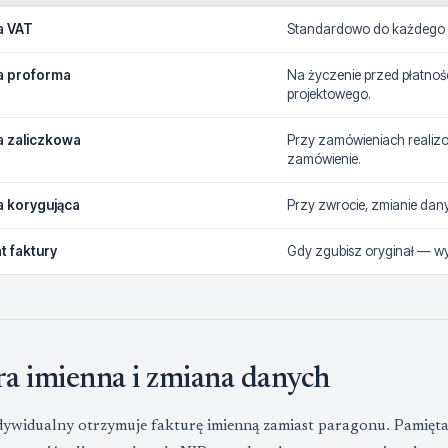
a VAT
Standardowo do każdego z
a proforma
Na życzenie przed płatnoś
projektowego.
a zaliczkowa
Przy zamówieniach realiz
zamówienie.
a korygująca
Przy zwrocie, zmianie dan
t faktury
Gdy zgubisz oryginał — wys
ra imienna i zmiana danych
dywidualny otrzymuje fakturę imienną zamiast paragonu. Pamiętaj