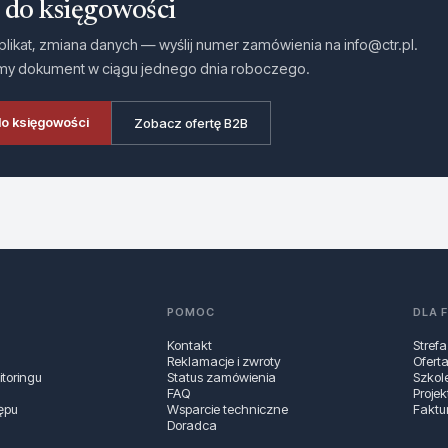
 do księgowości
plikat, zmiana danych — wyślij numer zamówienia na info@ctr.pl.
my dokument w ciągu jednego dnia roboczego.
do księgowości
Zobacz ofertę B2B
POMOC
DLA 
Kontakt
Strefa
Reklamacje i zwroty
Ofert
toringu
Status zamówienia
Szkol
FAQ
Projek
ępu
Wsparcie techniczne
Faktu
Doradca