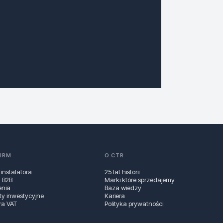
FIRM
O CTR
 instalatora
25 lat historii
a B2B
Marki które sprzedajemy
enia
Baza wiedzy
ty inwestycyjne
Kariera
ra VAT
Polityka prywatności