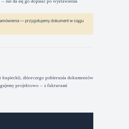
 nie da się go dopisać po wystawieniu
m zamówienia — przygotujemy dokument w ciągu
t kupiecki), zbiorczego pobierania dokumentów
sługujemy projektowo — z fakturami