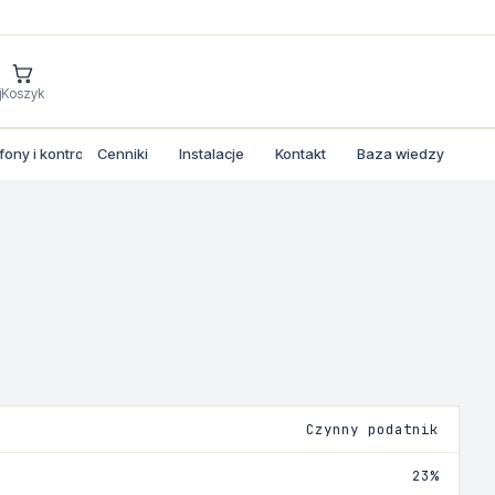
j
Koszyk
ny i kontrola dostepu
Cenniki
Instalacje
Kontakt
Baza wiedzy
Czynny podatnik
23%