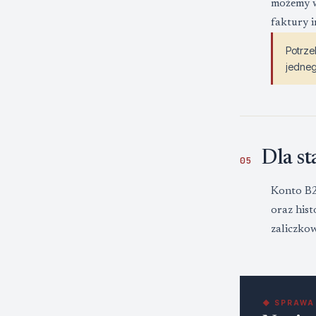
możemy w
faktury i
Potrze
jedneg
Dla s
05
Konto B2
oraz hist
zaliczko
◆ SPRAWA