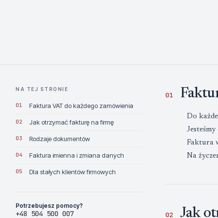
NA TEJ STRONIE
Faktu
01
01
Faktura VAT do każdego zamówienia
Do każde
02
Jak otrzymać fakturę na firmę
Jesteśmy
03
Rodzaje dokumentów
Faktura w
04
Faktura imienna i zmiana danych
Na życze
05
Dla stałych klientów firmowych
Potrzebujesz pomocy?
Jak ot
+48 504 500 007
02