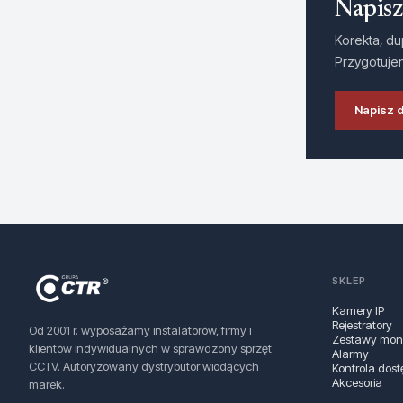
Napisz
Korekta, du
Przygotuje
Napisz 
SKLEP
Kamery IP
Rejestratory
Od 2001 r. wyposażamy instalatorów, firmy i
Zestawy moni
klientów indywidualnych w sprawdzony sprzęt
Alarmy
CCTV. Autoryzowany dystrybutor wiodących
Kontrola dost
Akcesoria
marek.