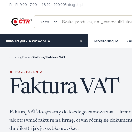
Pn–Pt 9:00–17:00 · +48 504 500 007
info@ctr.pl
Wszystkie kategorie
Monitoring IP
Ze
▾
Strona główna
›
Dla firm / Faktura VAT
◆ ROZLICZENIA
Faktura VAT
Fakturę VAT dołączamy do każdego zamówienia — firmow
jak otrzymać fakturę na firmę, czym różnią się dokument
duplikat) i jak je szybko uzyskać.