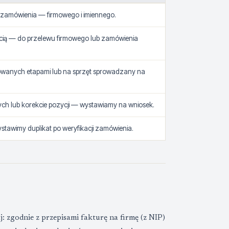
amówienia — firmowego i imiennego.
cią — do przelewu firmowego lub zamówienia
owanych etapami lub na sprzęt sprowadzany na
ych lub korekcie pozycji — wystawiamy na wniosek.
tawimy duplikat po weryfikacji zamówienia.
: zgodnie z przepisami fakturę na firmę (z NIP)