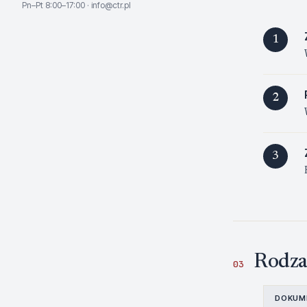
Pn–Pt 8:00–17:00 · info@ctr.pl
1
2
3
Rodza
03
DOKUM