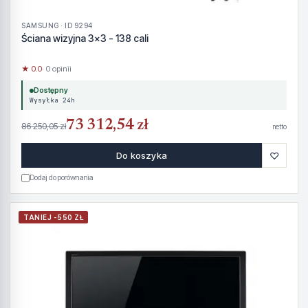
SAMSUNG · ID 9294
Ściana wizyjna 3x3 - 138 cali
★ 0.0
· 0 opinii
Dostępny
Wysyłka 24h
73 312,54 zł
86 250,05 zł
netto
♡
Do koszyka
Dodaj do porównania
TANIEJ -550 ZŁ