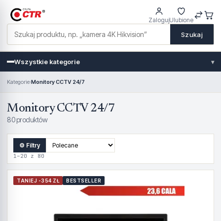
Zaloguj
Ulubione
Szukaj
Wszystkie kategorie
▾
Kategorie
›
Monitory CCTV 24/7
Monitory CCTV 24/7
80 produktów
⚙ Filtry
1–20 z 80
TANIEJ -354 ZŁ
BESTSELLER