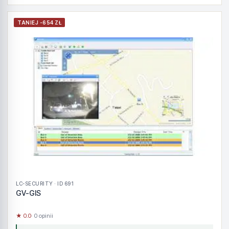
TANIEJ -654 ZŁ
LC-SECURITY · ID 691
GV-GIS
★ 0.0
· 0 opinii