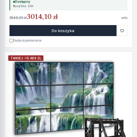
Dostępny
Wysyłka 24h
3014,10 zł
3546,00 zł
netto
♡
Do koszyka
Dodaj do porównania
TANIEJ -15 489 ZŁ