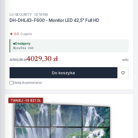
LC-SECURITY · ID 10145
DH-DHL43-F600 - Monitor LED 42,5" Full HD
★ 0.0
· 0 opinii
Dostępny
Wysyłka 24h
4029,30 zł
4740,35 zł
netto
♡
Do koszyka
Dodaj do porównania
TANIEJ -10 821 ZŁ