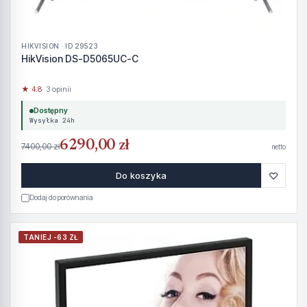
HIKVISION · ID 29523
HikVision DS-D5065UC-C
★ 4.8
· 3 opinii
Dostępny
Wysyłka 24h
6290,00 zł
7400,00 zł
netto
♡
Do koszyka
Dodaj do porównania
TANIEJ -63 ZŁ