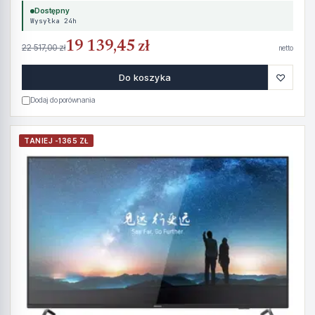
Dostępny
Wysyłka 24h
19 139,45 zł
22 517,00 zł
netto
♡
Do koszyka
Dodaj do porównania
TANIEJ -1365 ZŁ