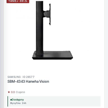
TANIEJ -88 ZŁ
SAMSUNG · ID 26577
SBM-4343 Hanwha Vision
★ 0.0
· 0 opinii
Dostępny
Wysyłka 24h