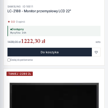
SAMSUNG · ID 10511
LC-2188 - Monitor przemysłowy LCD 22"
★ 0.0
· 0 opinii
Dostępny
Wysyłka 24h
1222,30 zł
1438,00 zł
netto
♡
Do koszyka
Dodaj do porównania
TANIEJ -2280 ZŁ