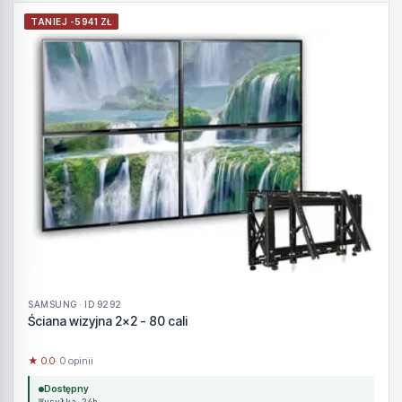
TANIEJ -5941 ZŁ
SAMSUNG · ID 9292
Ściana wizyjna 2x2 - 80 cali
★ 0.0
· 0 opinii
Dostępny
Wysyłka 24h