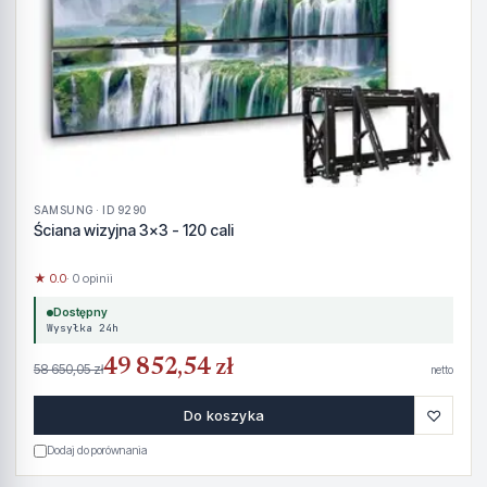
SAMSUNG · ID 9290
Ściana wizyjna 3x3 - 120 cali
★ 0.0
· 0 opinii
Dostępny
Wysyłka 24h
49 852,54 zł
58 650,05 zł
netto
♡
Do koszyka
Dodaj do porównania