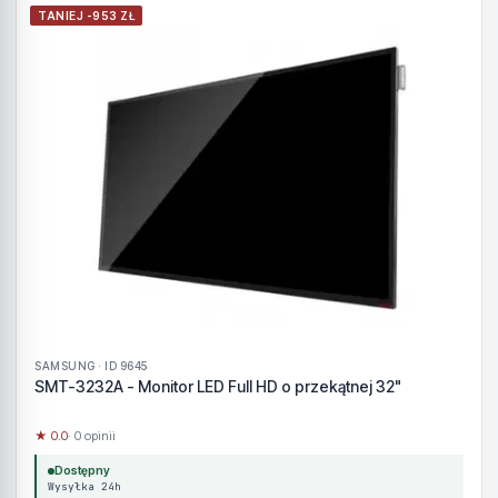
TANIEJ -953 ZŁ
SAMSUNG · ID 9645
SMT-3232A - Monitor LED Full HD o przekątnej 32"
★ 0.0
· 0 opinii
Dostępny
Wysyłka 24h