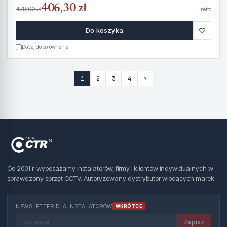
406,30 zł
478,00 zł
netto
♡
Do koszyka
Dodaj do porównania
1
2
3
4
›
Od 2001 r. wyposażamy instalatorów, firmy i klientów indywidualnych w
sprawdzony sprzęt CCTV. Autoryzowany dystrybutor wiodących marek.
NEWSLETTER DLA INSTALATORÓW
WKRÓTCE
Zapisz