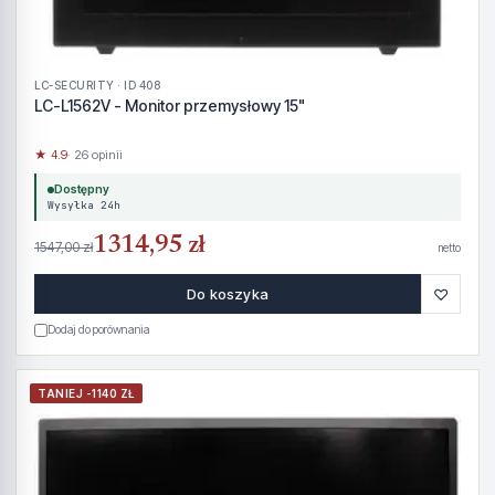
LC-SECURITY · ID 408
LC-L1562V - Monitor przemysłowy 15"
★ 4.9
· 26 opinii
Dostępny
Wysyłka 24h
1314,95 zł
1547,00 zł
netto
♡
Do koszyka
Dodaj do porównania
TANIEJ -1140 ZŁ