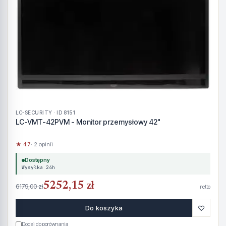
LC-SECURITY · ID 8151
LC-VMT-42PVM - Monitor przemysłowy 42"
★ 4.7
· 2 opinii
Dostępny
Wysyłka 24h
5252,15 zł
6179,00 zł
netto
♡
Do koszyka
Dodaj do porównania