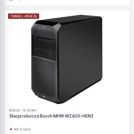
TANIEJ -4154 ZŁ
BOSCH · ID 42941
Stacja robocza Bosch MHW-WZ4G5-HEN3
★ 4.9
· 6 opinii