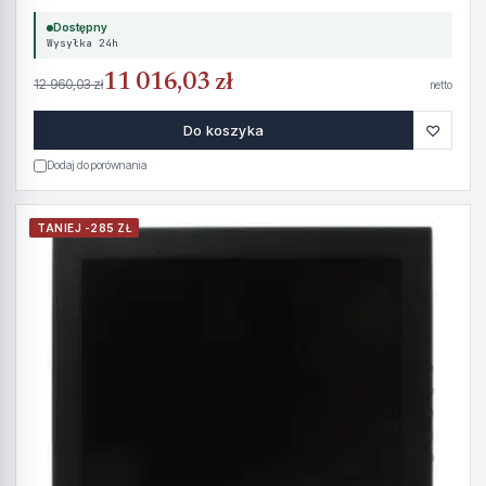
Dostępny
Wysyłka 24h
11 016,03 zł
12 960,03 zł
netto
♡
Do koszyka
Dodaj do porównania
TANIEJ -285 ZŁ