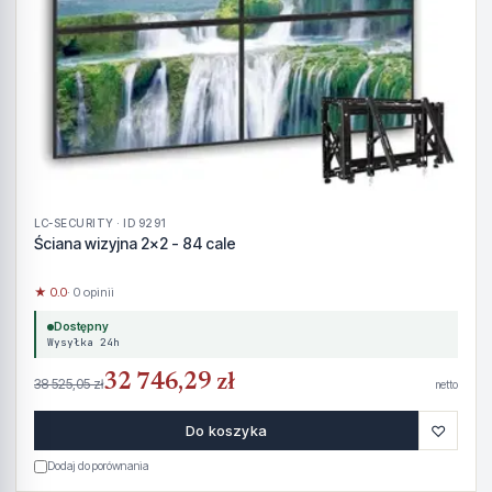
LC-SECURITY · ID 9291
Ściana wizyjna 2x2 - 84 cale
★ 0.0
· 0 opinii
Dostępny
Wysyłka 24h
32 746,29 zł
38 525,05 zł
netto
♡
Do koszyka
Dodaj do porównania