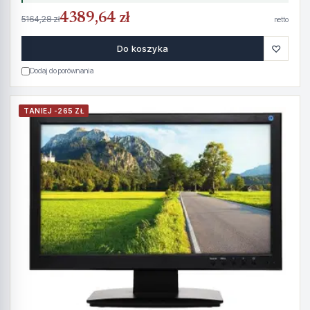
4389,64 zł
5164,28 zł
netto
♡
Do koszyka
Dodaj do porównania
TANIEJ -265 ZŁ