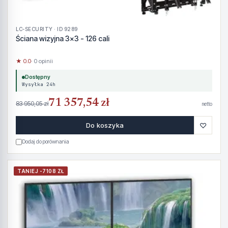
LC-SECURITY · ID 9289
Ściana wizyjna 3x3 - 126 cali
★ 0.0
· 0 opinii
Dostępny
Wysyłka 24h
71 357,54 zł
83 950,05 zł
netto
♡
Do koszyka
Dodaj do porównania
TANIEJ -7108 ZŁ