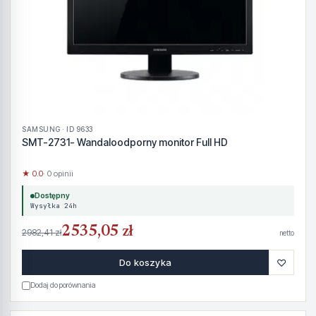
SAMSUNG · ID 9633
SMT-2731- Wandaloodporny monitor Full HD
★ 0.0
· 0 opinii
Dostępny
Wysyłka 24h
2535,05 zł
2982,41 zł
netto
♡
Do koszyka
Dodaj do porównania