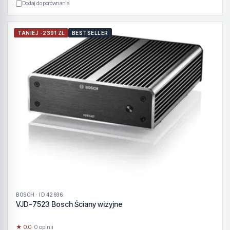
Dodaj do porównania
TANIEJ -2391 ZŁ
BESTSELLER
BOSCH · ID 42936
VJD-7523 Bosch Ściany wizyjne
★ 0.0
· 0 opinii