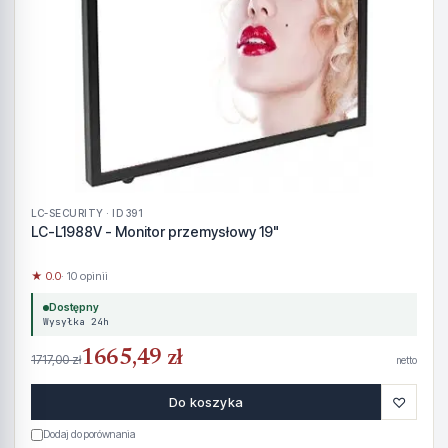
LC-SECURITY · ID 391
LC-L1988V - Monitor przemysłowy 19"
★ 0.0
· 10 opinii
Dostępny
Wysyłka 24h
1665,49 zł
1717,00 zł
netto
♡
Do koszyka
Dodaj do porównania