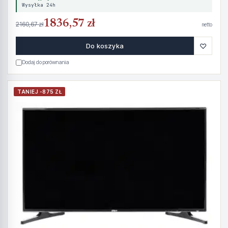
Wysyłka 24h
1836,57 zł
2160,67 zł
netto
♡
Do koszyka
Dodaj do porównania
TANIEJ -875 ZŁ