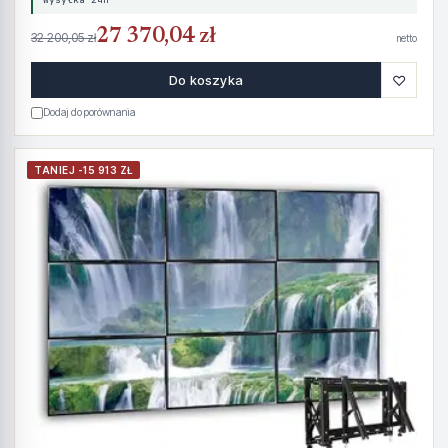
27 370,04 zł
32 200,05 zł
netto
♡
Do koszyka
Dodaj do porównania
TANIEJ -15 913 ZŁ