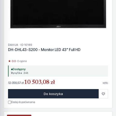
DAHUA · ID 10146
DH-DHL43-S200 - Monitor LED 43" Full HD
★ 0.0
· 0 opinii
Dostępny
Wysyłka 24h
10 503,08 zł
12 356,57 zł
netto
♡
Do koszyka
Dodaj do porównania