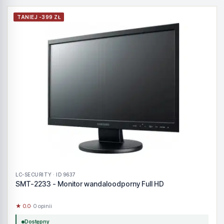
TANIEJ -399 ZŁ
LC-SECURITY · ID 9637
SMT-2233 - Monitor wandaloodporny Full HD
★ 0.0
· 0 opinii
Dostępny