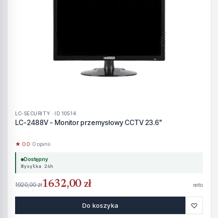
LC-SECURITY · ID 10514
LC-2488V - Monitor przemysłowy CCTV 23.6"
★ 0.0
· 0 opinii
Dostępny
Wysyłka 24h
1632,00 zł
1920,00 zł
netto
♡
Do koszyka