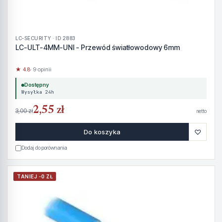
LC-SECURITY · ID 2883
LC-ULT-4MM-UNI - Przewód światłowodowy 6mm
★ 4.8
· 9 opinii
Dostępny
Wysyłka 24h
2,55 zł
3,00 zł
netto
♡
Do koszyka
Dodaj do porównania
TANIEJ -0 ZŁ