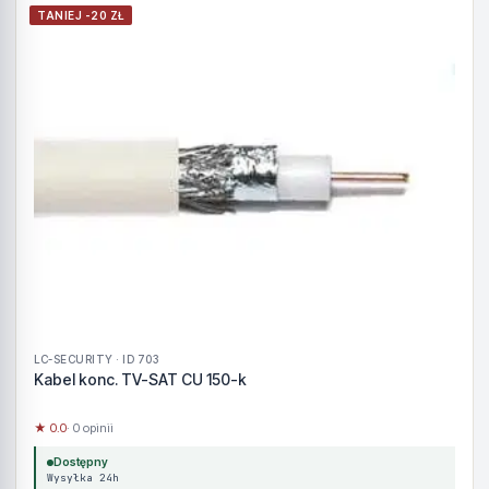
TANIEJ -20 ZŁ
LC-SECURITY · ID 703
Kabel konc. TV-SAT CU 150-k
★ 0.0
· 0 opinii
Dostępny
Wysyłka 24h