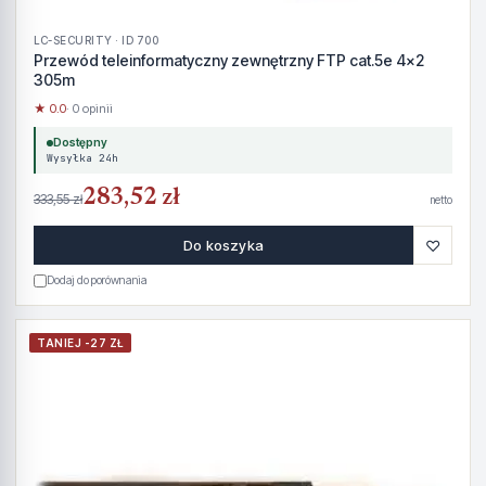
LC-SECURITY · ID 700
Przewód teleinformatyczny zewnętrzny FTP cat.5e 4x2
305m
★ 0.0
· 0 opinii
Dostępny
Wysyłka 24h
283,52 zł
333,55 zł
netto
♡
Do koszyka
Dodaj do porównania
TANIEJ -27 ZŁ