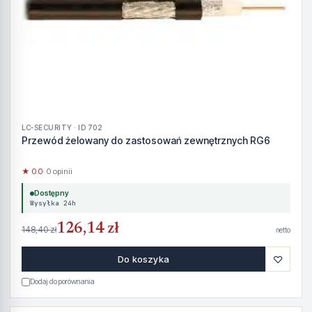
LC-SECURITY · ID 702
Przewód żelowany do zastosowań zewnętrznych RG6
★ 0.0
· 0 opinii
Dostępny
Wysyłka 24h
126,14 zł
148,40 zł
netto
♡
Do koszyka
Dodaj do porównania