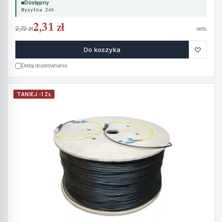
Dostępny
Wysyłka 24h
2,31 zł
2,72 zł
netto
♡
Do koszyka
Dodaj do porównania
TANIEJ -1 ZŁ