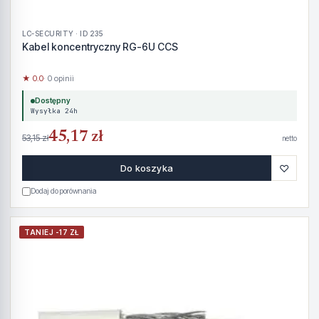
LC-SECURITY · ID 235
Kabel koncentryczny RG-6U CCS
★ 0.0
· 0 opinii
Dostępny
Wysyłka 24h
45,17 zł
53,15 zł
netto
♡
Do koszyka
Dodaj do porównania
TANIEJ -17 ZŁ