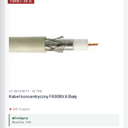
TANIEJ -48 ZŁ
LC-SECURITY · ID 706
Kabel koncentryczny F690BV.A Biały
★ 0.0
· 0 opinii
Dostępny
Wysyłka 24h