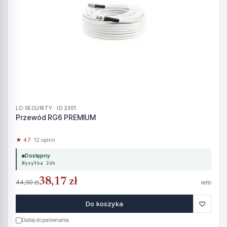
LC-SECURITY · ID 2301
Przewód RG6 PREMIUM
★ 4.7
· 12 opinii
Dostępny
Wysyłka 24h
38,17 zł
44,90 zł
netto
♡
Do koszyka
Dodaj do porównania