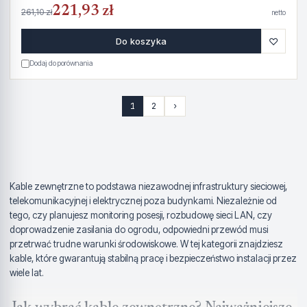
221,93 zł
261,10 zł
netto
♡
Do koszyka
Dodaj do porównania
1
2
›
Kable zewnętrzne to podstawa niezawodnej infrastruktury sieciowej,
telekomunikacyjnej i elektrycznej poza budynkami. Niezależnie od
tego, czy planujesz monitoring posesji, rozbudowę sieci LAN, czy
doprowadzenie zasilania do ogrodu, odpowiedni przewód musi
przetrwać trudne warunki środowiskowe. W tej kategorii znajdziesz
kable, które gwarantują stabilną pracę i bezpieczeństwo instalacji przez
wiele lat.