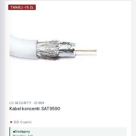
TANIEJ -15 ZŁ
LC-SECURITY · ID 699
Kabel koncentr. SAT9590
★ 0.0
· 0 opinii
Dostępny
Wysyłka 24h