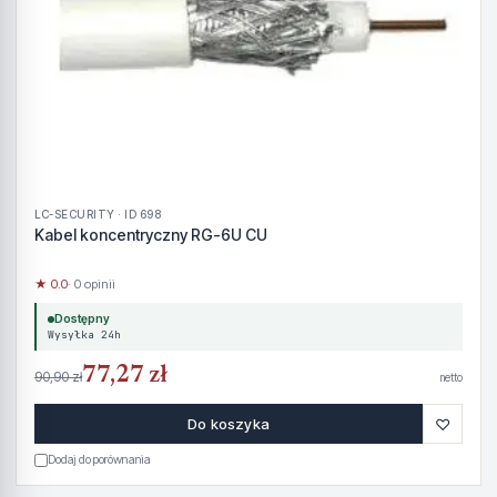
LC-SECURITY · ID 698
Kabel koncentryczny RG-6U CU
★ 0.0
· 0 opinii
Dostępny
Wysyłka 24h
77,27 zł
90,90 zł
netto
♡
Do koszyka
Dodaj do porównania