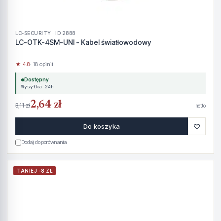
LC-SECURITY · ID 2888
LC-OTK-4SM-UNI - Kabel światłowodowy
★ 4.8
· 18 opinii
Dostępny
Wysyłka 24h
2,64 zł
3,11 zł
netto
♡
Do koszyka
Dodaj do porównania
TANIEJ -8 ZŁ