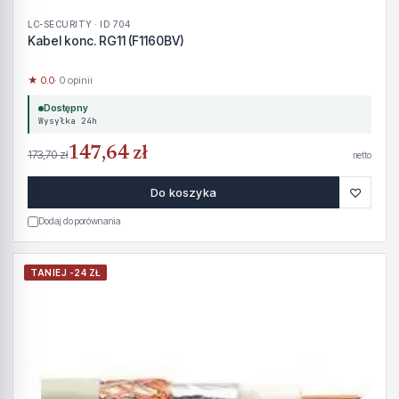
LC-SECURITY · ID 704
Kabel konc. RG11 (F1160BV)
★ 0.0
· 0 opinii
Dostępny
Wysyłka 24h
147,64 zł
173,70 zł
netto
♡
Do koszyka
Dodaj do porównania
TANIEJ -24 ZŁ