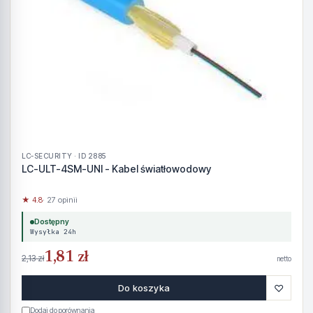
LC-SECURITY · ID 2885
LC-ULT-4SM-UNI - Kabel światłowodowy
★ 4.8
· 27 opinii
Dostępny
Wysyłka 24h
1,81 zł
2,13 zł
netto
♡
Do koszyka
Dodaj do porównania