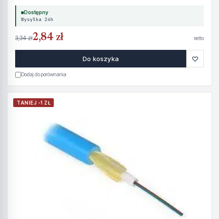
Dostępny
Wysyłka 24h
2,84 zł
3,34 zł
netto
♡
Do koszyka
Dodaj do porównania
TANIEJ -1 ZŁ