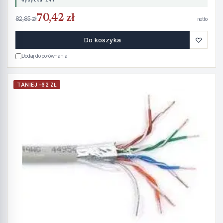
70,42 zł
82,85 zł
netto
♡
Do koszyka
Dodaj do porównania
TANIEJ -62 ZŁ