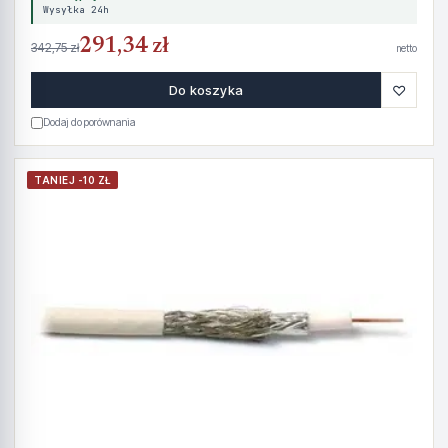
Wysyłka 24h
291,34 zł
342,75 zł
netto
♡
Do koszyka
Dodaj do porównania
TANIEJ -10 ZŁ