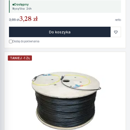
Dostępny
Wysyłka 24h
3,28 zł
3,86 zł
netto
♡
Do koszyka
Dodaj do porównania
TANIEJ -1 ZŁ