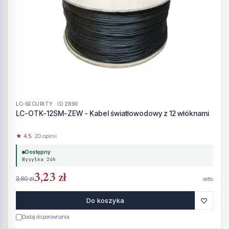
LC-SECURITY · ID 2890
LC-OTK-12SM-ZEW - Kabel światłowodowy z 12 włóknami
★ 4.5
· 20 opinii
Dostępny
Wysyłka 24h
3,23 zł
3,80 zł
netto
♡
Do koszyka
Dodaj do porównania