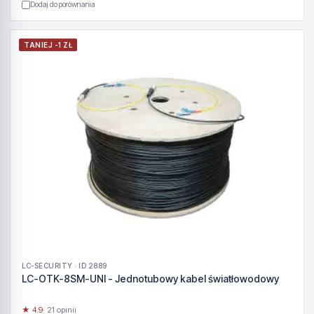
Dodaj do porównania
TANIEJ -1 ZŁ
LC-SECURITY · ID 2889
LC-OTK-8SM-UNI - Jednotubowy kabel światłowodowy
★ 4.9
· 21 opinii