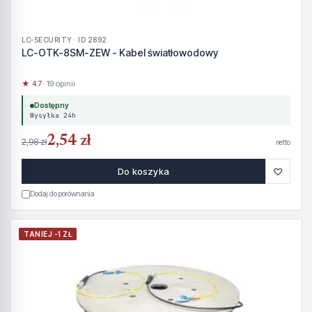
LC-SECURITY · ID 2892
LC-OTK-8SM-ZEW - Kabel światłowodowy
★ 4.7
· 19 opinii
Dostępny
Wysyłka 24h
2,54 zł
2,98 zł
netto
♡
Do koszyka
Dodaj do porównania
TANIEJ -1 ZŁ