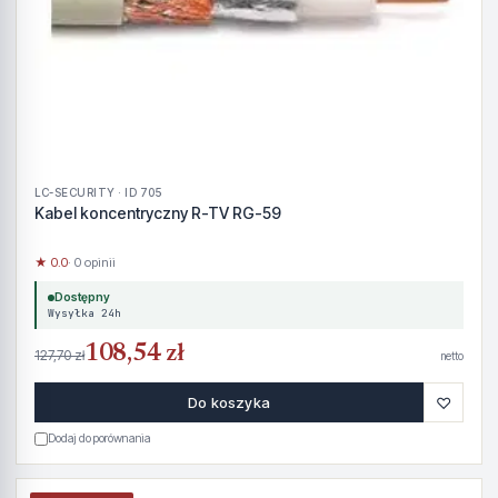
LC-SECURITY · ID 705
Kabel koncentryczny R-TV RG-59
★ 0.0
· 0 opinii
Dostępny
Wysyłka 24h
108,54 zł
127,70 zł
netto
♡
Do koszyka
Dodaj do porównania