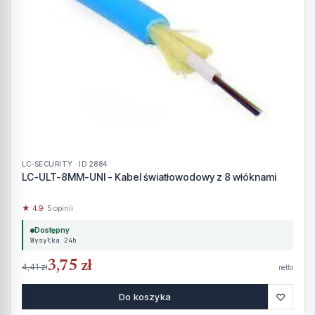
LC-SECURITY · ID 2884
LC-ULT-8MM-UNI - Kabel światłowodowy z 8 włóknami
★ 4.9
· 5 opinii
Dostępny
Wysyłka 24h
3,75 zł
4,41 zł
netto
♡
Do koszyka