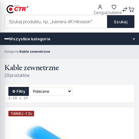
Zaloguj
Ulubione
Szukaj
Wszystkie kategorie
▾
Kategorie
›
Kable zewnetrzne
Kable zewnetrzne
29 produktów
⚙ Filtry
1–20 z 29
TANIEJ -1 ZŁ