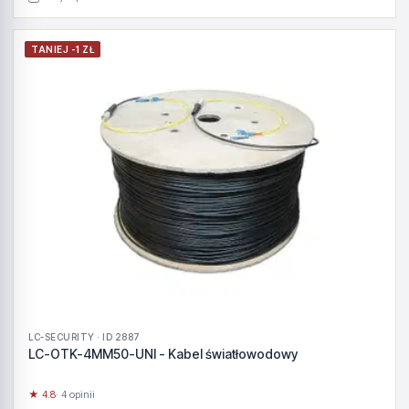
TANIEJ -1 ZŁ
LC-SECURITY · ID 2887
LC-OTK-4MM50-UNI - Kabel światłowodowy
★ 4.8
· 4 opinii