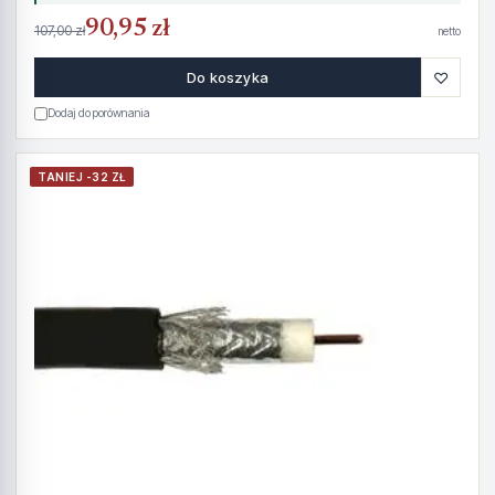
90,95 zł
107,00 zł
netto
♡
Do koszyka
Dodaj do porównania
TANIEJ -32 ZŁ