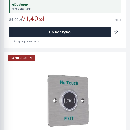
Dostępny
Wysyłka 24h
71,40 zł
84,00 zł
netto
♡
Do koszyka
Dodaj do porównania
TANIEJ -30 ZŁ