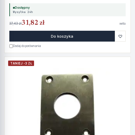
Dostępny
Wysyłka 24h
31,82 zł
37,43 zł
netto
♡
Do koszyka
Dodaj do porównania
TANIEJ -3 ZŁ