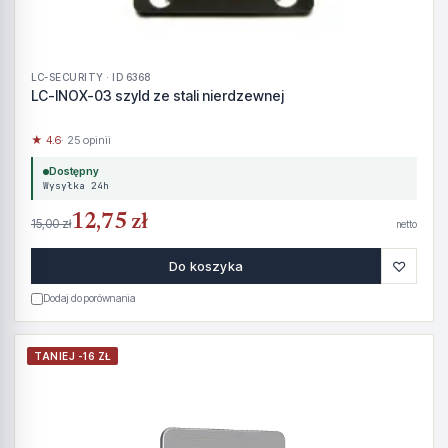
LC-SECURITY · ID 6368
LC-INOX-03 szyld ze stali nierdzewnej
★ 4.6
· 25 opinii
Dostępny
Wysyłka 24h
12,75 zł
15,00 zł
netto
♡
Do koszyka
Dodaj do porównania
TANIEJ -16 ZŁ