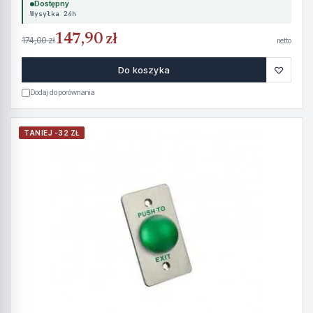
Dostępny
Wysyłka 24h
147,90 zł
174,00 zł
netto
♡
Do koszyka
Dodaj do porównania
TANIEJ -32 ZŁ