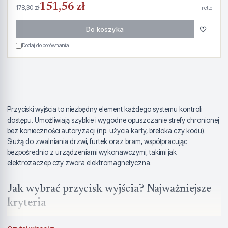
151,56 zł
178,30 zł
netto
♡
Do koszyka
Dodaj do porównania
Przyciski wyjścia to niezbędny element każdego systemu kontroli
dostępu. Umożliwiają szybkie i wygodne opuszczanie strefy chronionej
bez konieczności autoryzacji (np. użycia karty, breloka czy kodu).
Służą do zwalniania drzwi, furtek oraz bram, współpracując
bezpośrednio z urządzeniami wykonawczymi, takimi jak
elektrozaczep czy zwora elektromagnetyczna.
Jak wybrać przycisk wyjścia? Najważniejsze
kryteria
Wybór odpowiedniego modelu zależy od specyfiki budynku, wymagań