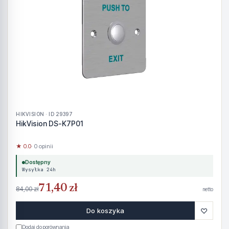
HIKVISION · ID 29397
HikVision DS-K7P01
★ 0.0
· 0 opinii
Dostępny
Wysyłka 24h
71,40 zł
84,00 zł
netto
♡
Do koszyka
Dodaj do porównania