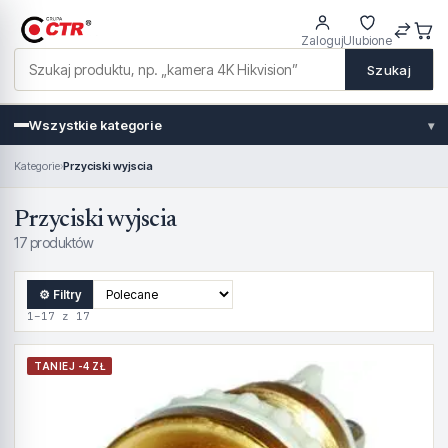
Zaloguj
Ulubione
Szukaj
Wszystkie kategorie
▾
Kategorie
›
Przyciski wyjscia
Przyciski wyjscia
17 produktów
⚙ Filtry
1–17 z 17
TANIEJ -4 ZŁ