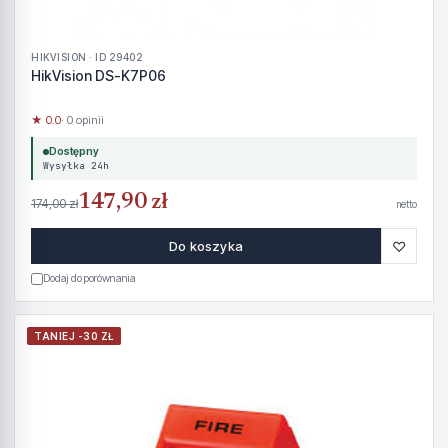
HIKVISION · ID 29402
HikVision DS-K7P06
★ 0.0
· 0 opinii
Dostępny
Wysyłka 24h
147,90 zł
174,00 zł
netto
♡
Do koszyka
Dodaj do porównania
TANIEJ -30 ZŁ