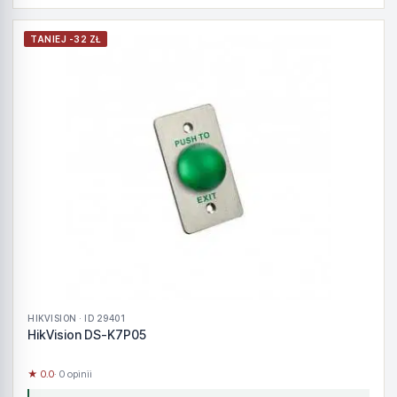
TANIEJ -32 ZŁ
HIKVISION · ID 29401
HikVision DS-K7P05
★ 0.0
· 0 opinii