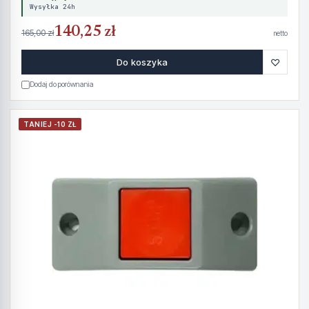
Wysyłka 24h
140,25 zł
165,00 zł
netto
♡
Do koszyka
Dodaj do porównania
TANIEJ -10 ZŁ