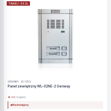
TANIEJ -33 ZŁ
GENWAY · ID 1250
Panel zewnętrzny WL-02NE-2 Genway
★ 0.0
· 0 opinii
Niedostępny