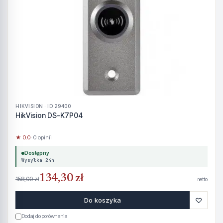
HIKVISION · ID 29400
HikVision DS-K7P04
★ 0.0
· 0 opinii
Dostępny
Wysyłka 24h
134,30 zł
158,00 zł
netto
♡
Do koszyka
Dodaj do porównania