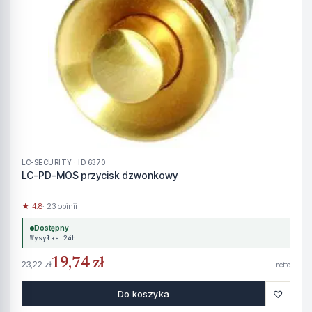
LC-SECURITY · ID 6370
LC-PD-MOS przycisk dzwonkowy
★ 4.8
· 23 opinii
Dostępny
Wysyłka 24h
19,74 zł
23,22 zł
netto
♡
Do koszyka