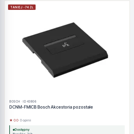
TANIEJ -74 ZŁ
BOSCH · ID 43806
DCNM-FMICB Bosch Akcestoria pozostałe
★ 0.0
· 0 opinii
Dostępny
Wysyłka 24h