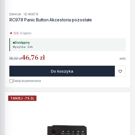
DAHUA · ID 40679
RC978 Panic Button Akcestoria pozostałe
★ 0.0
· 0 opinii
Dostępny
Wysyłka 24h
46,76 zł
55,02 zł
netto
♡
Do koszyka
Dodaj do porównania
TANIEJ -75 ZŁ