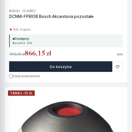
BOSCH · ID 43807
DCNM-FPRIOB Bosch Akcestoria pozostałe
★ 0.0
· 0 opinii
Dostępny
Wysyłka 24h
866,15 zł
1019,00 zł
netto
♡
Do koszyka
Dodaj do porównania
TANIEJ -15 ZŁ