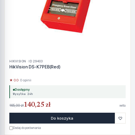
HIKVISION · ID 29403
HikVision DS-K7PEB(Red)
★ 0.0
· 0 opinii
Dostępny
Wysyłka 24h
140,25 zł
165,00 zł
netto
♡
Do koszyka
Dodaj do porównania