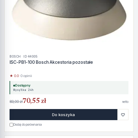
BOSCH · ID 44005
ISC-PB1-100 Bosch Akcestoria pozostałe
★ 0.0
· 0 opinii
Dostępny
Wysyłka 24h
70,55 zł
83,00 zł
netto
♡
Do koszyka
Dodaj do porównania