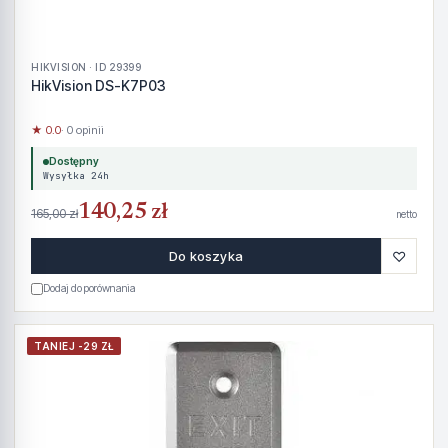
HIKVISION · ID 29399
HikVision DS-K7P03
★ 0.0
· 0 opinii
Dostępny
Wysyłka 24h
140,25 zł
165,00 zł
netto
♡
Do koszyka
Dodaj do porównania
TANIEJ -29 ZŁ