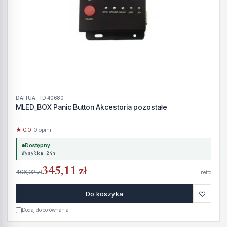
DAHUA · ID 40680
MLED_BOX Panic Button Akcestoria pozostałe
★ 0.0
· 0 opinii
Dostępny
Wysyłka 24h
345,11 zł
406,02 zł
netto
♡
Do koszyka
Dodaj do porównania