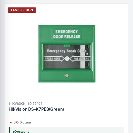
TANIEJ -30 ZŁ
HIKVISION · ID 29404
HikVision DS-K7PEB(Green)
★ 0.0
· 0 opinii
Dostępny