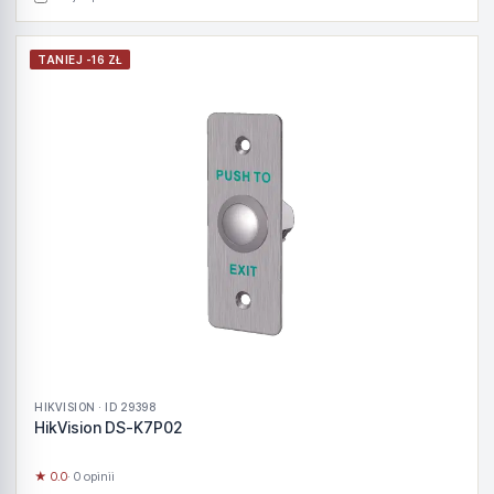
TANIEJ -16 ZŁ
HIKVISION · ID 29398
HikVision DS-K7P02
★ 0.0
· 0 opinii