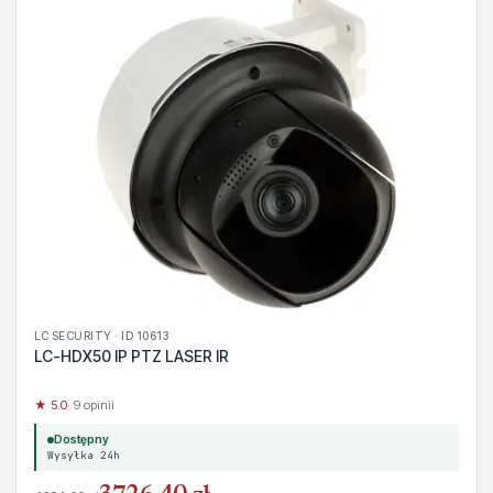
LC SECURITY · ID 10613
LC-HDX50 IP PTZ LASER IR
★ 5.0
· 9 opinii
Dostępny
Wysyłka 24h