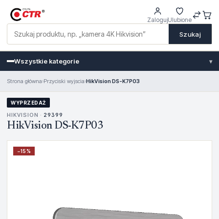
Zaloguj
Ulubione
Szukaj
Wszystkie kategorie
▾
Strona główna
›
Przyciski wyjscia
›
HikVision DS-K7P03
WYPRZEDAŻ
HIKVISION ·
29399
HikVision DS-K7P03
−
15
%