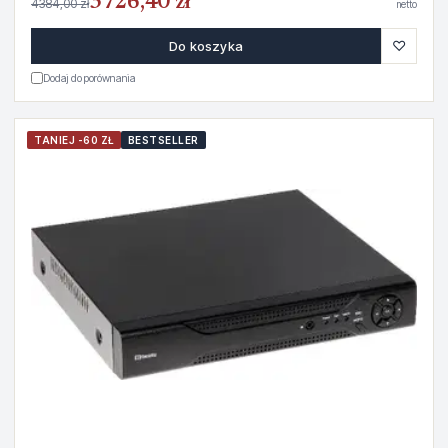
3726,40 zł
4384,00 zł
netto
♡
Do koszyka
Dodaj do porównania
TANIEJ -60 ZŁ
BESTSELLER