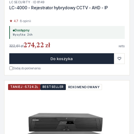
LC SECURITY · ID 8149
LC-4000 - Rejestrator hybrydowy CCTV - AHD - IP
★ 4.7
· 8 opinii
Dostępny
Wysyłka 24h
274,22 zł
322,61 zł
netto
♡
Do koszyka
Dodaj do porównania
TANIEJ -5724 ZŁ
BESTSELLER
REKOMENDOWANY