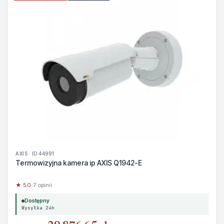
AXIS · ID 44991
Termowizyjna kamera ip AXIS Q1942-E
★ 5.0
· 7 opinii
Dostępny
Wysyłka 24h