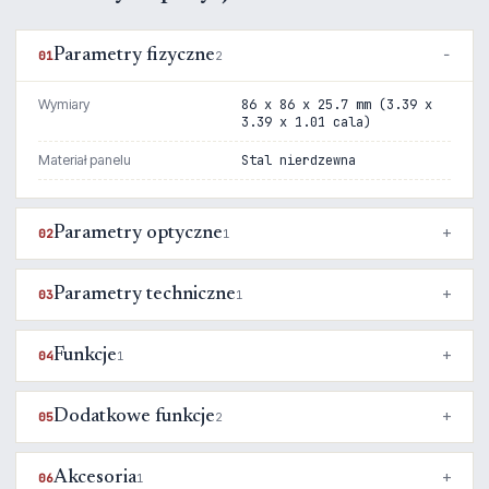
Parametry fizyczne
01
2
Wymiary
86 x 86 x 25.7 mm (3.39 x
3.39 x 1.01 cala)
Materiał panelu
Stal nierdzewna
Parametry optyczne
02
1
Parametry techniczne
03
1
Funkcje
04
1
Dodatkowe funkcje
05
2
Akcesoria
06
1