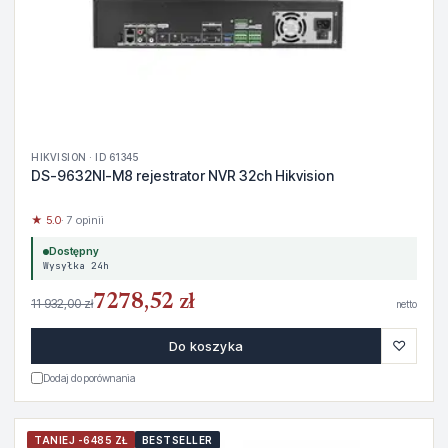
HIKVISION · ID 61345
DS-9632NI-M8 rejestrator NVR 32ch Hikvision
★ 5.0
· 7 opinii
Dostępny
Wysyłka 24h
7278,52 zł
11 932,00 zł
netto
♡
Do koszyka
Dodaj do porównania
TANIEJ -6485 ZŁ
BESTSELLER