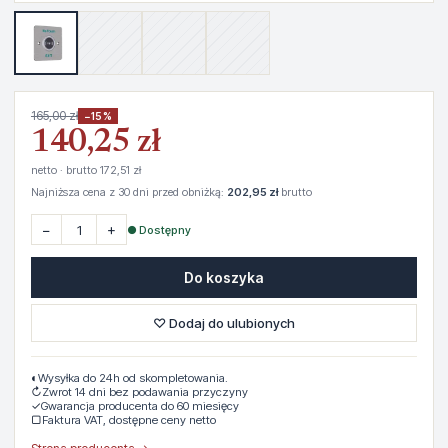
165,00 zł
−15%
140,25 zł
netto · brutto 172,51 zł
Najniższa cena z 30 dni przed obniżką:
202,95 zł
brutto
−
+
● Dostępny
Do koszyka
♡ Dodaj do ulubionych
◐
Wysyłka do 24h od skompletowania.
↻
Zwrot 14 dni bez podawania przyczyny
✓
Gwarancja producenta do 60 miesięcy
▢
Faktura VAT, dostępne ceny netto