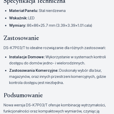
Specyfikacja Techniczna
Materiał Panelu:
Stal nierdzewna
Wskaźnik:
LED
Wymiary:
86×86×25.7 mm (3.39×3.39×1.01 cala)
Zastosowanie
DS-K7P03/T to idealne rozwiązanie dla różnych zastosowań:
Instalacje Domowe:
Wykorzystanie w systemach kontroli
dostępu do domów jedno- i wielorodzinnych.
Zastosowania Komercyjne:
Doskonały wybór dla biur,
magazynów, oraz innych przestrzeni komercyjnych, gdzie
kontrola dostępu jest niezbędna.
Podsumowanie
Nowa wersja DS-K7P03/T oferuje kombinację wytrzymałości,
funkcjonalności oraz kompaktowych wymiarów, czyniąc ją