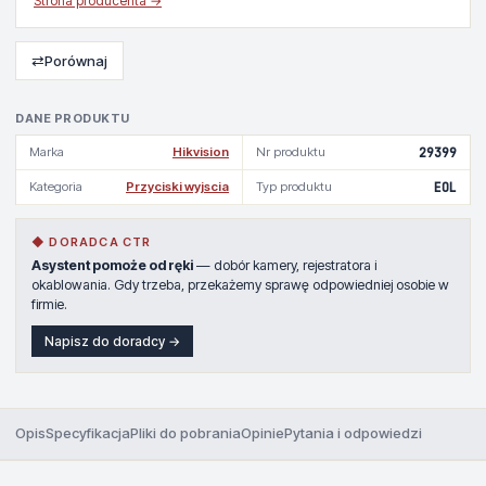
Strona producenta →
⇄
Porównaj
DANE PRODUKTU
Marka
Hikvision
Nr produktu
29399
Kategoria
Przyciski wyjscia
Typ produktu
EOL
◆ DORADCA CTR
Asystent pomoże od ręki
— dobór kamery, rejestratora i
okablowania. Gdy trzeba, przekażemy sprawę odpowiedniej osobie w
firmie.
Napisz do doradcy →
Opis
Specyfikacja
Pliki do pobrania
Opinie
Pytania i odpowiedzi