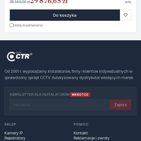
29 876,65 zł
35 149,00 zł
netto
♡
Do koszyka
Dodaj do porównania
Od 2001 r. wyposażamy instalatorów, firmy i klientów indywidualnych w
sprawdzony sprzęt CCTV. Autoryzowany dystrybutor wiodących marek.
NEWSLETTER DLA INSTALATORÓW
WKRÓTCE
Zapisz
SKLEP
POMOC
Kamery IP
Kontakt
Rejestratory
Reklamacje i zwroty