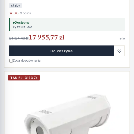
staly
★ 0.0
· 0 opinii
Dostępny
Wysyłka 24h
17 955,77 zł
21 124,43 zł
netto
♡
Do koszyka
Dodaj do porównania
TANIEJ -3173 ZŁ