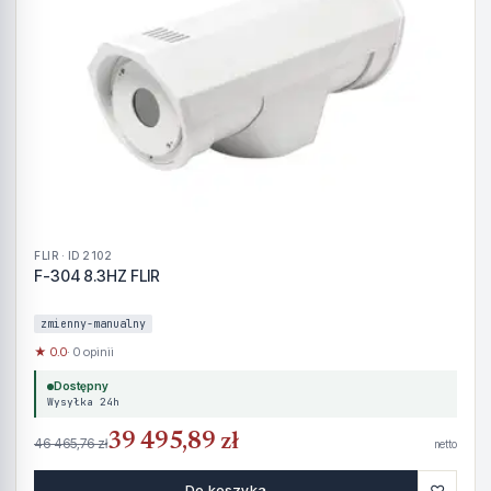
FLIR · ID 2102
F-304 8.3HZ FLIR
zmienny-manualny
★ 0.0
· 0 opinii
Dostępny
Wysyłka 24h
39 495,89 zł
46 465,76 zł
netto
♡
Do koszyka