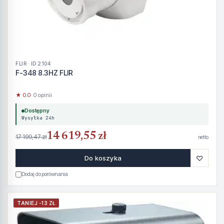
FLIR · ID 2104
F-348 8.3HZ FLIR
★ 0.0
· 0 opinii
Dostępny
Wysyłka 24h
14 619,55 zł
17 199,47 zł
netto
♡
Do koszyka
Dodaj do porównania
TANIEJ -13 ZŁ