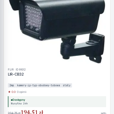
FLIR · ID 8632
LIR-CB32
2mp
kamery-ip-typ-obudowy-tubowa
staly
★ 0.0
· 0 opinii
Dostępny
Wysyłka 24h
194,51 zł
204,75 zł
netto