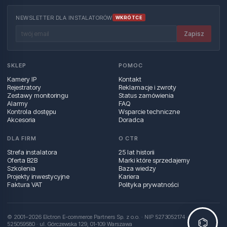
NEWSLETTER DLA INSTALATORÓW
WKRÓTCE
Zapisz
SKLEP
POMOC
Kamery IP
Kontakt
Rejestratory
Reklamacje i zwroty
Zestawy monitoringu
Status zamówienia
Alarmy
FAQ
Kontrola dostępu
Wsparcie techniczne
Akcesoria
Doradca
DLA FIRM
O CTR
Strefa instalatora
25 lat historii
Oferta B2B
Marki które sprzedajemy
Szkolenia
Baza wiedzy
Projekty inwestycyjne
Kariera
Faktura VAT
Polityka prywatności
© 2001–2026 Elctron E-commerce Partners Sp. z o.o. · NIP 5273052174 · REGON
⌬
525059580 · ul. Górczewska 129, 01‑109 Warszawa