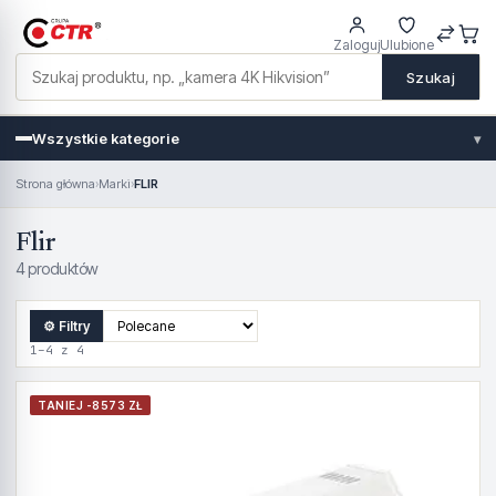
Zaloguj
Ulubione
Szukaj
Wszystkie kategorie
▾
Strona główna
›
Marki
›
FLIR
Flir
4 produktów
⚙ Filtry
1–4 z 4
TANIEJ -8573 ZŁ