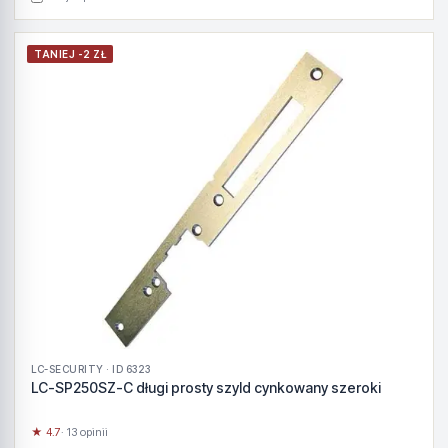
TANIEJ -2 ZŁ
LC-SECURITY · ID 6323
LC-SP250SZ-C długi prosty szyld cynkowany szeroki
★ 4.7
· 13 opinii