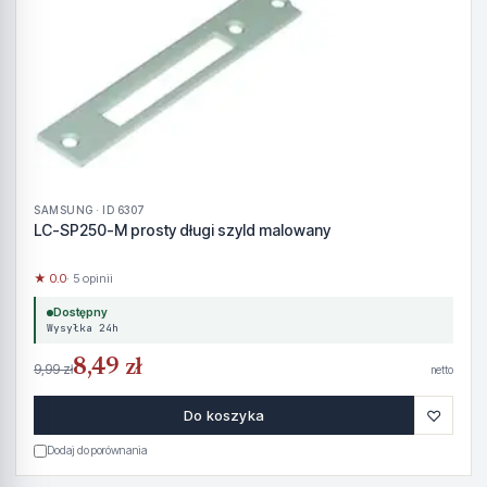
SAMSUNG · ID 6307
LC-SP250-M prosty długi szyld malowany
★ 0.0
· 5 opinii
Dostępny
Wysyłka 24h
8,49 zł
9,99 zł
netto
♡
Do koszyka
Dodaj do porównania