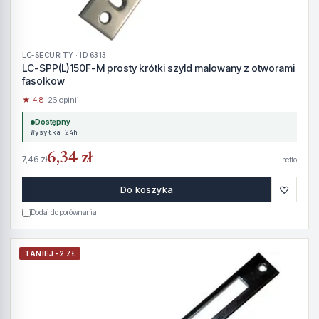
LC-SECURITY · ID 6313
LC-SPP(L)150F-M prosty krótki szyld malowany z otworami
fasolkow
★ 4.8
· 26 opinii
Dostępny
Wysyłka 24h
6,34 zł
7,46 zł
netto
♡
Do koszyka
Dodaj do porównania
TANIEJ -2 ZŁ