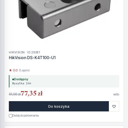
HIKVISION · ID 29381
HikVision DS-K4T100-U1
★ 0.0
· 0 opinii
Dostępny
Wysyłka 24h
77,35 zł
91,00 zł
netto
♡
Do koszyka
Dodaj do porównania