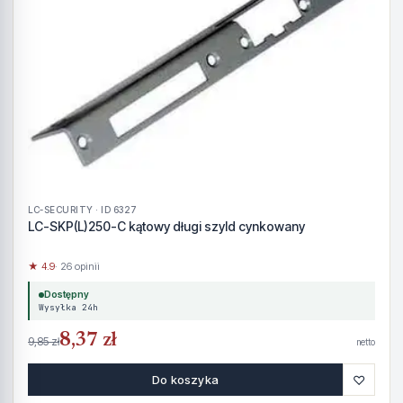
LC-SECURITY · ID 6327
LC-SKP(L)250-C kątowy długi szyld cynkowany
★ 4.9
· 26 opinii
Dostępny
Wysyłka 24h
8,37 zł
9,85 zł
netto
♡
Do koszyka