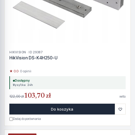
HIKVISION · ID 29387
HikVision DS-K4H250-U
★ 0.0
· 0 opinii
Dostępny
Wysyłka 24h
103,70 zł
122,00 zł
netto
♡
Do koszyka
Dodaj do porównania