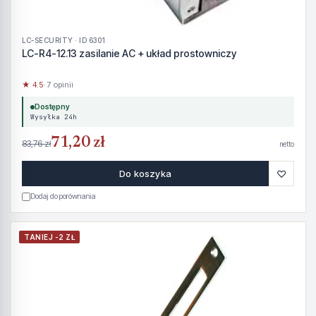
LC-SECURITY · ID 6301
LC-R4-12.13 zasilanie AC + układ prostowniczy
★ 4.5
· 7 opinii
Dostępny
Wysyłka 24h
71,20 zł
83,76 zł
netto
♡
Do koszyka
Dodaj do porównania
TANIEJ -2 ZŁ