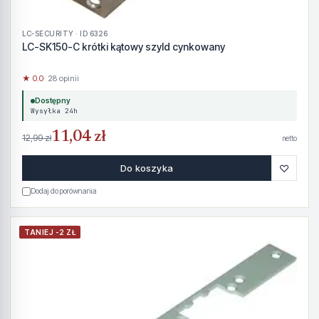
LC-SECURITY · ID 6326
LC-SK150-C krótki kątowy szyld cynkowany
★ 0.0
· 28 opinii
Dostępny
Wysyłka 24h
11,04 zł
12,99 zł
netto
♡
Do koszyka
Dodaj do porównania
TANIEJ -2 ZŁ