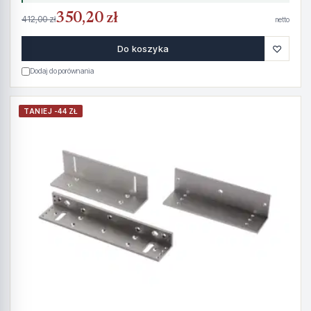
350,20 zł
412,00 zł
netto
♡
Do koszyka
Dodaj do porównania
TANIEJ -44 ZŁ