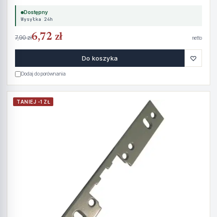
Dostępny
Wysyłka 24h
6,72 zł
7,90 zł
netto
♡
Do koszyka
Dodaj do porównania
TANIEJ -1 ZŁ