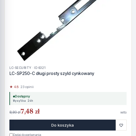
LC-SECURITY · ID 6321
LC-SP250-C długi prosty szyld cynkowany
★ 4.8
· 23 opinii
Dostępny
Wysyłka 24h
7,48 zł
8,80 zł
netto
♡
Do koszyka
Dodaj do porównania