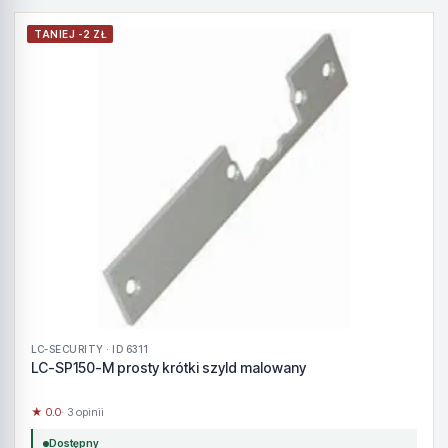
TANIEJ -2 ZŁ
LC-SECURITY · ID 6311
LC-SP150-M prosty krótki szyld malowany
★ 0.0
· 3 opinii
Dostępny