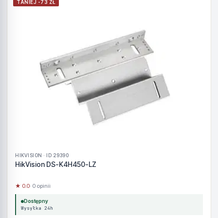
TANIEJ -73 ZŁ
HIKVISION · ID 29390
HikVision DS-K4H450-LZ
★ 0.0
· 0 opinii
Dostępny
Wysyłka 24h