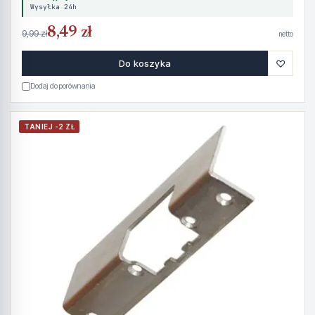
Wysyłka 24h
8,49 zł
9,99 zł
netto
♡
Do koszyka
Dodaj do porównania
TANIEJ -2 ZŁ