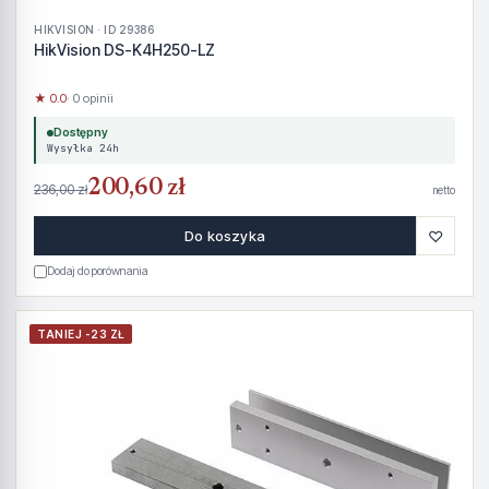
HIKVISION · ID 29386
HikVision DS-K4H250-LZ
★ 0.0
· 0 opinii
Dostępny
Wysyłka 24h
200,60 zł
236,00 zł
netto
♡
Do koszyka
Dodaj do porównania
TANIEJ -23 ZŁ