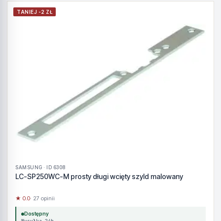
TANIEJ -2 ZŁ
SAMSUNG · ID 6308
LC-SP250WC-M prosty długi wcięty szyld malowany
★ 0.0
· 27 opinii
Dostępny
Wysyłka 24h