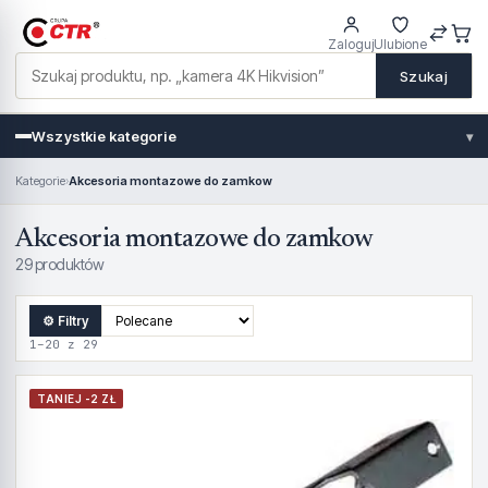
Zaloguj
Ulubione
Szukaj
Wszystkie kategorie
▾
Kategorie
›
Akcesoria montazowe do zamkow
Akcesoria montazowe do zamkow
29 produktów
⚙ Filtry
1–20 z 29
TANIEJ -2 ZŁ