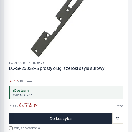
LC-SECURITY · ID 6328
LC-SP250SZ-S prosty długi szeroki szyld surowy
★ 4.7
· 16 opinii
Dostępny
Wysyłka 24h
6,72 zł
7,90 zł
netto
♡
Do koszyka
Dodaj do porównania