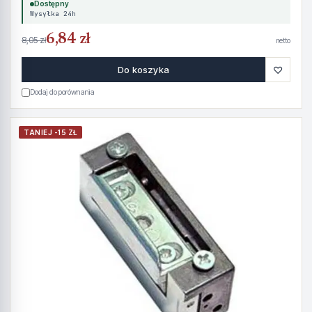
Dostępny
Wysyłka 24h
6,84 zł
8,05 zł
netto
♡
Do koszyka
Dodaj do porównania
TANIEJ -15 ZŁ