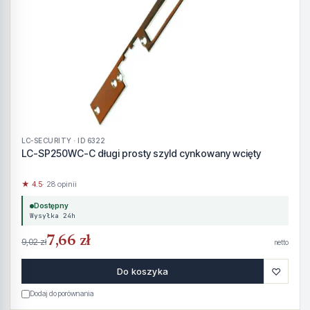
LC-SECURITY · ID 6322
LC-SP250WC-C długi prosty szyld cynkowany wcięty
★ 4.5
· 28 opinii
Dostępny
Wysyłka 24h
7,66 zł
9,02 zł
netto
♡
Do koszyka
Dodaj do porównania