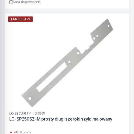
Dodaj do porównania
TANIEJ -1 ZŁ
LC-SECURITY · ID 6309
LC-SP250SZ-M prosty długi szeroki szyld malowany
★ 4.8
· 6 opinii