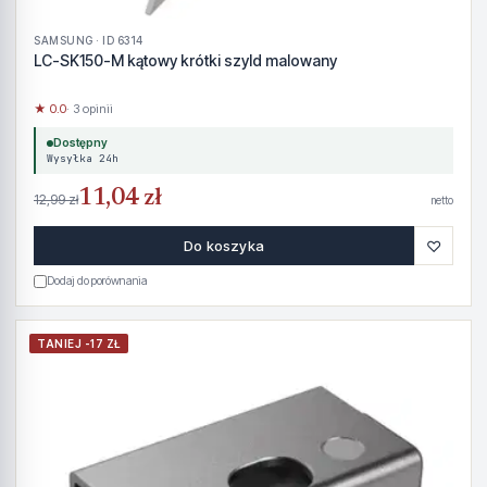
SAMSUNG · ID 6314
LC-SK150-M kątowy krótki szyld malowany
★ 0.0
· 3 opinii
Dostępny
Wysyłka 24h
11,04 zł
12,99 zł
netto
♡
Do koszyka
Dodaj do porównania
TANIEJ -17 ZŁ