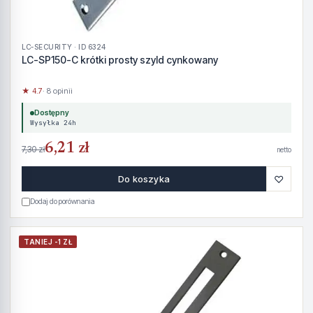
LC-SECURITY · ID 6324
LC-SP150-C krótki prosty szyld cynkowany
★ 4.7
· 8 opinii
Dostępny
Wysyłka 24h
6,21 zł
7,30 zł
netto
♡
Do koszyka
Dodaj do porównania
TANIEJ -1 ZŁ