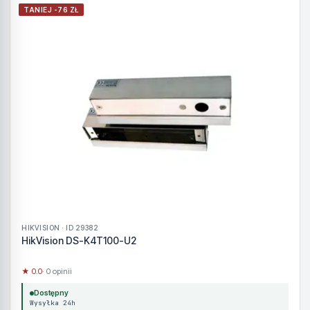
TANIEJ -76 ZŁ
HIKVISION · ID 29382
HikVision DS-K4T100-U2
★ 0.0
· 0 opinii
Dostępny
Wysyłka 24h