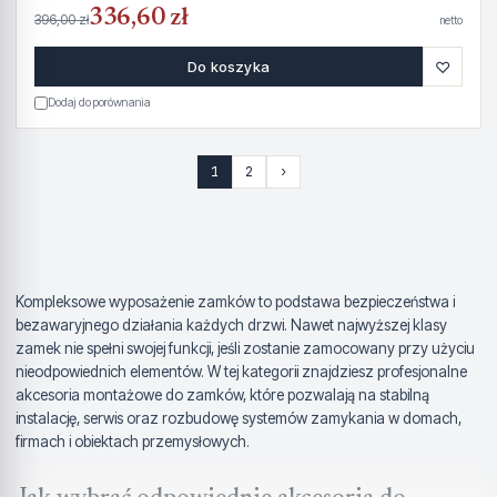
336,60 zł
396,00 zł
netto
♡
Do koszyka
Dodaj do porównania
1
2
›
Kompleksowe wyposażenie zamków to podstawa bezpieczeństwa i
bezawaryjnego działania każdych drzwi. Nawet najwyższej klasy
zamek nie spełni swojej funkcji, jeśli zostanie zamocowany przy użyciu
nieodpowiednich elementów. W tej kategorii znajdziesz profesjonalne
akcesoria montażowe do zamków, które pozwalają na stabilną
instalację, serwis oraz rozbudowę systemów zamykania w domach,
firmach i obiektach przemysłowych.