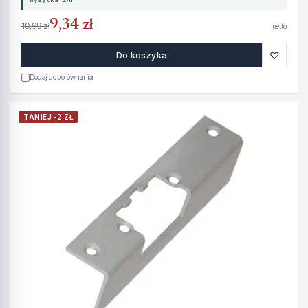
9,34 zł
10,99 zł
netto
♡
Do koszyka
Dodaj do porównania
TANIEJ -2 ZŁ