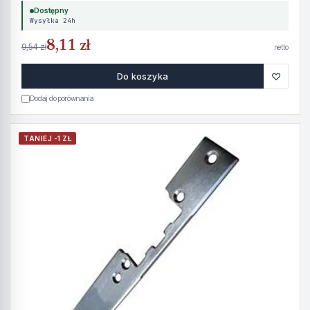
Dostępny
Wysyłka 24h
8,11 zł
9,54 zł
netto
♡
Do koszyka
Dodaj do porównania
TANIEJ -1 ZŁ