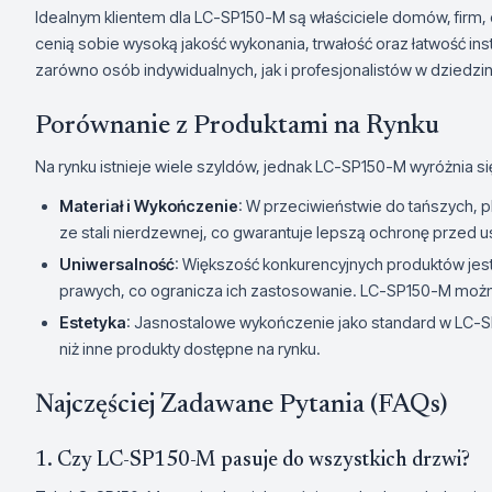
Idealnym klientem dla LC-SP150-M są właściciele domów, firm,
cenią sobie wysoką jakość wykonania, trwałość oraz łatwość inst
zarówno osób indywidualnych, jak i profesjonalistów w dziedz
Porównanie z Produktami na Rynku
Na rynku istnieje wiele szyldów, jednak LC-SP150-M wyróżnia s
Materiał i Wykończenie
: W przeciwieństwie do tańszych, 
ze stali nierdzewnej, co gwarantuje lepszą ochronę przed u
Uniwersalność
: Większość konkurencyjnych produktów jes
prawych, co ogranicza ich zastosowanie. LC-SP150-M możn
Estetyka
: Jasnostalowe wykończenie jako standard w LC-SP
niż inne produkty dostępne na rynku.
Najczęściej Zadawane Pytania (FAQs)
1. Czy LC-SP150-M pasuje do wszystkich drzwi?