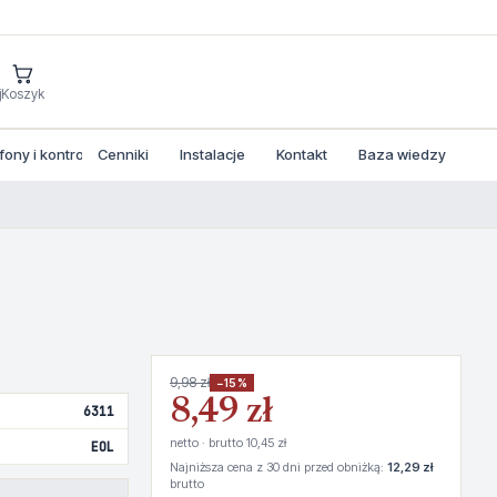
j
Koszyk
ny i kontrola dostepu
Cenniki
Instalacje
Kontakt
Baza wiedzy
9,98 zł
−15%
8,49 zł
6311
netto · brutto 10,45 zł
EOL
Najniższa cena z 30 dni przed obniżką:
12,29 zł
brutto