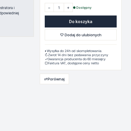
−
+
● Dostępny
tratora i
dpowiedniej
Do koszyka
♡ Dodaj do ulubionych
◐
Wysyłka do 24h od skompletowania.
↻
Zwrot 14 dni bez podawania przyczyny
✓
Gwarancja producenta do 60 miesięcy
▢
Faktura VAT, dostępne ceny netto
⇄
Porównaj