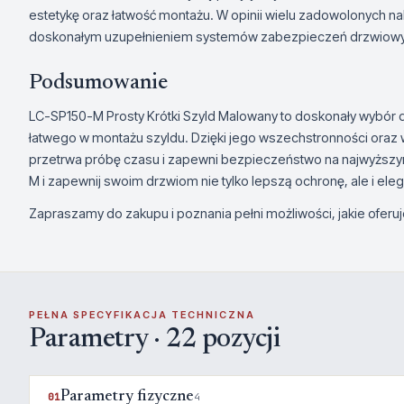
estetykę oraz łatwość montażu. W opinii wielu zadowolonych n
doskonałym uzupełnieniem systemów zabezpieczeń drzwiow
Podsumowanie
LC-SP150-M Prosty Krótki Szyld Malowany to doskonały wybór dl
łatwego w montażu szyldu. Dzięki jego wszechstronności oraz wy
przetrwa próbę czasu i zapewni bezpieczeństwo na najwyższym
M i zapewnij swoim drzwiom nie tylko lepszą ochronę, ale i ele
Zapraszamy do zakupu i poznania pełni możliwości, jakie oferu
PEŁNA SPECYFIKACJA TECHNICZNA
Parametry · 22 pozycji
Parametry fizyczne
01
4