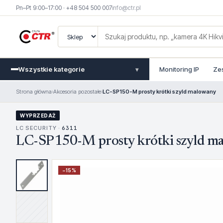
Pn–Pt 9:00–17:00 · +48 504 500 007
info@ctr.pl
Wszystkie kategorie
Monitoring IP
Ze
▾
Strona główna
›
Akcesoria pozostałe
›
LC-SP150-M prosty krótki szyld malowany
WYPRZEDAŻ
LC SECURITY ·
6311
LC-SP150-M prosty krótki szyld m
−
15
%