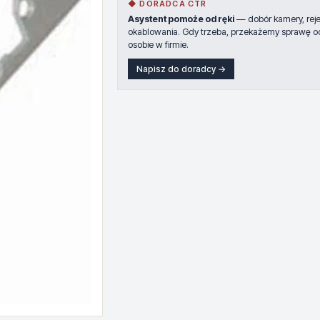
◆ DORADCA CTR
Asystent pomoże od ręki
— dobór kamery, rejes
okablowania. Gdy trzeba, przekażemy sprawę o
osobie w firmie.
Napisz do doradcy →