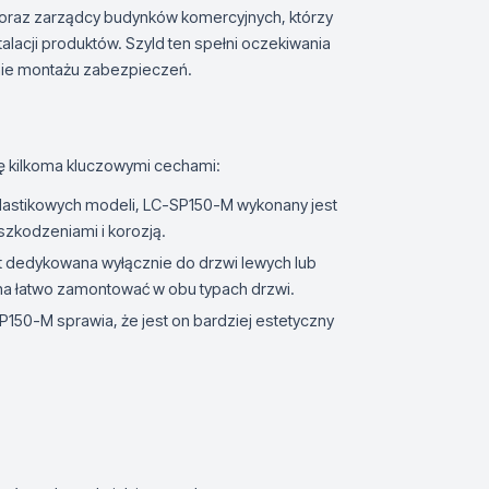
 oraz zarządcy budynków komercyjnych, którzy
alacji produktów. Szyld ten spełni oczekiwania
inie montażu zabezpieczeń.
ię kilkoma kluczowymi cechami:
plastikowych modeli, LC-SP150-M wykonany jest
szkodzeniami i korozją.
t dedykowana wyłącznie do drzwi lewych lub
a łatwo zamontować w obu typach drzwi.
150-M sprawia, że jest on bardziej estetyczny