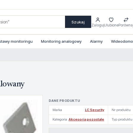
Szukaj
Zaloguj
Ulubione
Porówna
stawy monitoringu
Monitoring analogowy
Alarmy
Wideodomofo
alowany
DANE PRODUKTU
Marka
LC Security
Nr produktu
Kategoria
Akcesoria pozostałe
Typ produktu