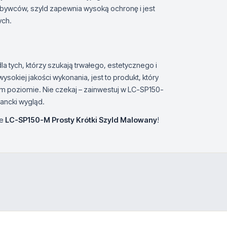
abywców, szyld zapewnia wysoką ochronę i jest
ych.
a tych, którzy szukają trwałego, estetycznego i
sokiej jakości wykonania, jest to produkt, który
 poziomie. Nie czekaj – zainwestuj w LC-SP150-
gancki wygląd.
je
LC-SP150-M Prosty Krótki Szyld Malowany
!