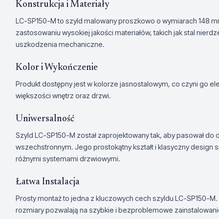
Konstrukcja i Materiały
LC-SP150-M to szyld malowany proszkowo o wymiarach 148 mm 
zastosowaniu wysokiej jakości materiałów, takich jak stal nierdz
uszkodzenia mechaniczne.
Kolor i Wykończenie
Produkt dostępny jest w kolorze jasnostalowym, co czyni go 
większości wnętrz oraz drzwi.
Uniwersalność
Szyld LC-SP150-M został zaprojektowany tak, aby pasował do dr
wszechstronnym. Jego prostokątny kształt i klasyczny design s
różnymi systemami drzwiowymi.
Łatwa Instalacja
Prosty montaż to jedna z kluczowych cech szyldu LC-SP150-M. 
rozmiary pozwalają na szybkie i bezproblemowe zainstalowanie 