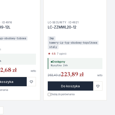
· ID 4916
LC-SECURITY · ID 4921
9-12L
LC-ZZMWL20-12
yp-obudowy-tubowa
2mp
kamery-ip-typ-obudowy-kopulkowa
staly
i
★ 4.8
· 7 opinii
h
Dostępny
Wysyłka 24h
2,68 zł
netto
223,89 zł
263,40 zł
netto
♡
 koszyka
♡
Do koszyka
ównania
Dodaj do porównania
›