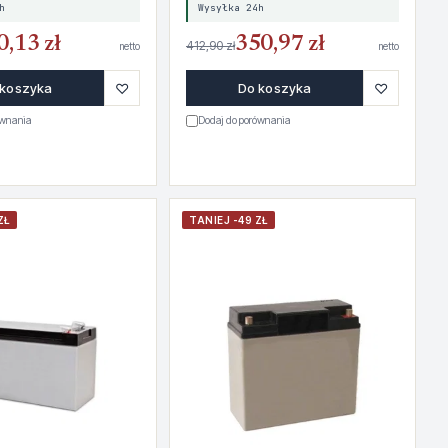
h
Wysyłka 24h
0,13 zł
350,97 zł
412,90 zł
netto
netto
♡
♡
 koszyka
Do koszyka
ównania
Dodaj do porównania
ZŁ
TANIEJ -49 ZŁ