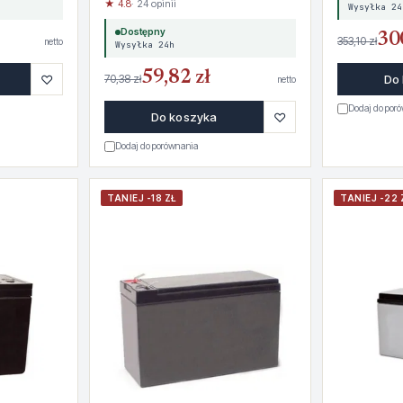
★ 4.8
· 24 opinii
Wysyłka 24
Dostępny
30
353,10 zł
netto
Wysyłka 24h
59,82 zł
♡
70,38 zł
Do
netto
Dodaj do por
♡
Do koszyka
Dodaj do porównania
TANIEJ -18 ZŁ
TANIEJ -22 