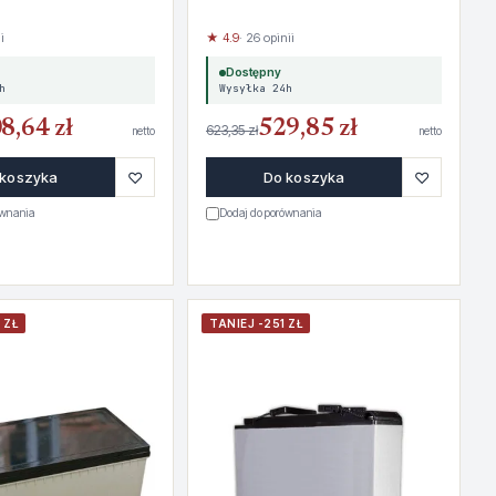
i
★ 4.9
· 26 opinii
Dostępny
h
Wysyłka 24h
8,64 zł
529,85 zł
623,35 zł
netto
netto
♡
♡
 koszyka
Do koszyka
ównania
Dodaj do porównania
 ZŁ
TANIEJ -251 ZŁ