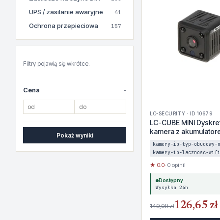
UPS / zasilanie awaryjne
41
Ochrona przepieciowa
157
Filtry pojawią się wkrótce.
Cena
LC-SECURITY · ID 10679
LC-CUBE MINI Dyskret
kamera z akumulator
Pokaż wyniki
FI
kamery-ip-typ-obudowy-
kamery-ip-lacznosc-wif
★ 0.0
· 0 opinii
Dostępny
Wysyłka 24h
126,65 zł
149,00 zł