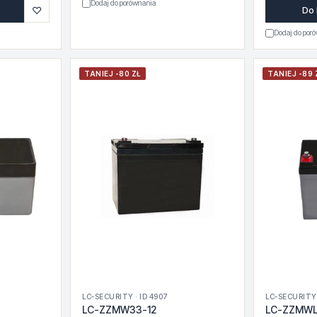
Dodaj do porównania
♡
Do
Dodaj do por
TANIEJ -80 ZŁ
TANIEJ -89 
LC-SECURITY · ID 4907
LC-SECURITY 
LC-ZZMW33-12
LC-ZZMWL