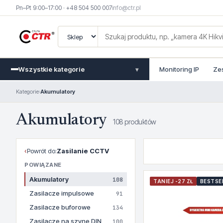
Pn–Pt 9:00–17:00 · +48 504 500 007
info@ctr.pl
Wszystkie kategorie
Monitoring IP
Ze
▾
Kategorie
›
Akumulatory
Akumulatory
108 produktów
‹
Powrót do:
Zasilanie CCTV
POWIĄZANE
Akumulatory
108
TANIEJ -27 ZŁ
BESTSE
Zasilacze impulsowe
91
Zasilacze buforowe
134
Zasilacze na szyne DIN
100