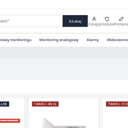
Szukaj
Zaloguj
Ulubione
Porówna
stawy monitoringu
Monitoring analogowy
Alarmy
Wideodomofo
LLER
TANIEJ -48 ZŁ
TANIEJ -11 Z