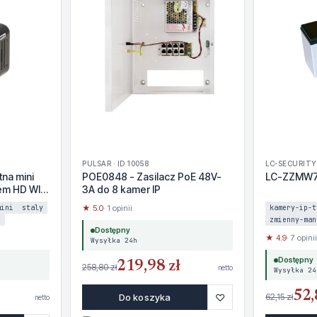
PULSAR · ID 10058
LC-SECURITY 
na mini
POE0848 - Zasilacz PoE 48V-
LC-ZZMW7
em HD WI-
3A do 8 kamer IP
mini
staly
★ 5.0
· 1 opinii
kamery-ip-t
i
zmienny-man
Dostępny
★ 4.9
· 7 opinii
Wysyłka 24h
Dostępny
219,98 zł
258,80 zł
netto
Wysyłka 24
52,
♡
Do koszyka
62,15 zł
netto