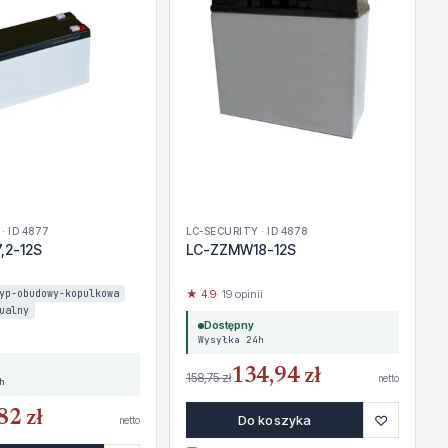
· ID 4877
LC-SECURITY · ID 4878
,2-12S
LC-ZZMW18-12S
yp-obudowy-kopulkowa
★ 4.9
· 19 opinii
ualny
Dostępny
Wysyłka 24h
134,94 zł
158,75 zł
netto
h
82 zł
♡
Do koszyka
netto