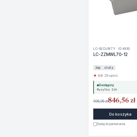
LC-SECURITY · ID 4930
LC-ZZMWL70-12
2mp
staly
★ 4.9
· 29 opinii
Dostępny
Wysyłka 24h
846,56 zł
995,95 zł
Do koszyka
Dodaj do porównania