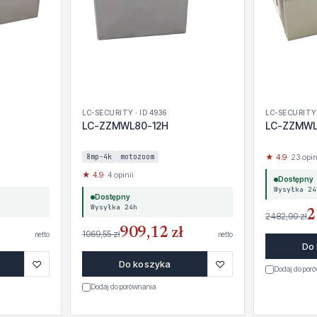
LC-SECURITY · ID 4936
LC-SECURITY 
LC-ZZMWL80-12H
LC-ZZMWL
8mp-4k
motozoom
★ 4.9
· 23 opin
★ 4.9
· 4 opinii
Dostępny
Wysyłka 24
Dostępny
Wysyłka 24h
2
2482,90 zł
909,12 zł
1069,55 zł
netto
netto
Do
♡
♡
Do koszyka
Dodaj do por
Dodaj do porównania