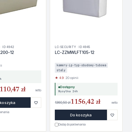
· ID 4942
LC-SECURITY · ID 4945
200-12
LC-ZZMWLFT105-12
ii
kamery-ip-typ-obudowy-tubowa
staly
★ 4.9
· 20 opinii
h
Dostępny
110,47 zł
netto
Wysyłka 24h
1156,42 zł
♡
 koszyka
1360,50 zł
netto
ównania
♡
Do koszyka
Dodaj do porównania