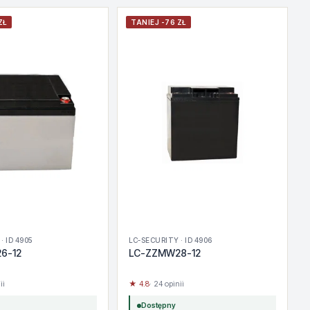
ZŁ
TANIEJ -76 ZŁ
· ID 4905
LC-SECURITY · ID 4906
6-12
LC-ZZMW28-12
ii
★ 4.8
· 24 opinii
Dostępny