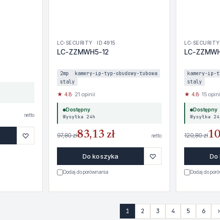
LC-SECURITY · ID 4915
LC-SECURITY 
LC-ZZMWH5-12
LC-ZZMWH
2mp
kamery-ip-typ-obudowy-tubowa
kamery-ip-t
staly
staly
★ 4.8
· 21 opinii
★ 4.8
· 15 opini
Dostępny
Dostępny
netto
Wysyłka 24h
Wysyłka 24
83,13 zł
10
♡
97,80 zł
120,80 zł
netto
♡
Do koszyka
Do
Dodaj do porównania
Dodaj do por
1
2
3
4
5
6