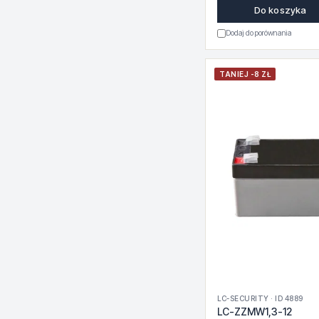
Do koszyka
Dodaj do porównania
TANIEJ -8 ZŁ
LC-SECURITY · ID 4889
LC-ZZMW1,3-12