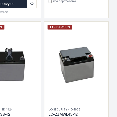
Dodaj do porównania
♡
 koszyka
ównania
ZŁ
TANIEJ -115 ZŁ
· ID 4924
LC-SECURITY · ID 4926
33-12
LC-ZZMWL45-12