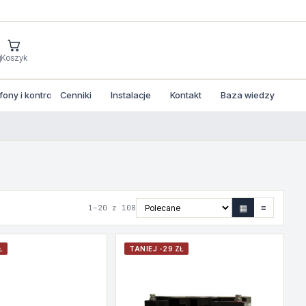
j
Koszyk
ny i kontrola dostepu
Cenniki
Instalacje
Kontakt
Baza wiedzy
▦
≡
1–20 z 108
Ł
TANIEJ -29 ZŁ