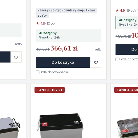
kamery-ip-typ-obudowy-kopulkowa
★ 4.9
· 19 opini
staly
Dostępny
★ 4.9
· 10 opinii
Wysyłka 24
Dostępny
40
480,75 zł
Wysyłka 24h
netto
366,61 zł
431,30 zł
Do
netto
♡
Dodaj do por
♡
Do koszyka
Dodaj do porównania
TANIEJ -197 ZŁ
TANIEJ -458