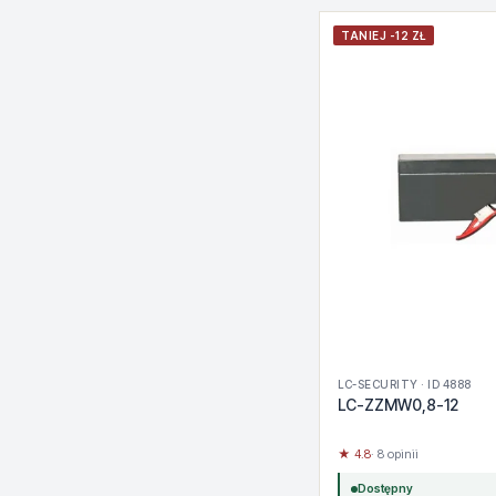
TANIEJ -12 ZŁ
LC-SECURITY · ID 4888
LC-ZZMW0,8-12
★ 4.8
· 8 opinii
Dostępny