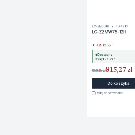
LC-SECURITY · ID 4913
LC-ZZMW75-12H
★ 4.8
· 12 opinii
Dostępny
Wysyłka 24h
815,27 zł
959,15 zł
Do koszyka
Dodaj do porównania