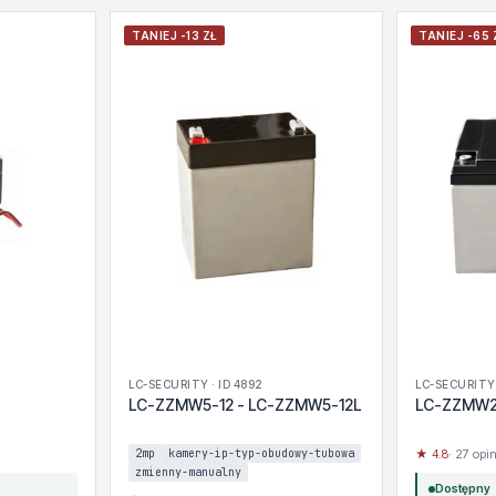
TANIEJ -13 ZŁ
TANIEJ -65 
LC-SECURITY · ID 4892
LC-SECURITY 
LC-ZZMW5-12 - LC-ZZMW5-12L
LC-ZZMW2
2mp
kamery-ip-typ-obudowy-tubowa
★ 4.8
· 27 opin
zmienny-manualny
Dostępny