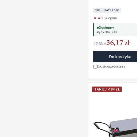
2mp
motozoom
★ 4.9
· 14 opinii
Dostępny
Wysyłka 24h
36,17 zł
42,55 zł
Do koszyka
Dodaj do porównania
TANIEJ -184 ZŁ