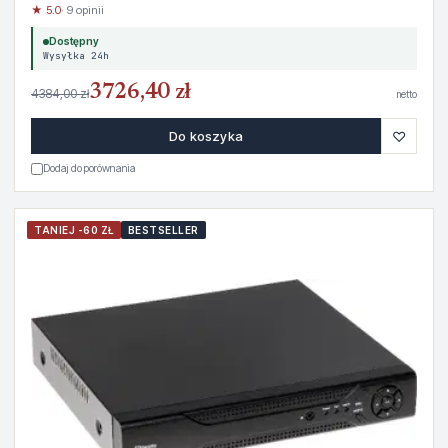
★ 5.0
· 9 opinii
Dostępny
Wysyłka 24h
3726,40 zł
4384,00 zł
netto
♡
Do koszyka
Dodaj do porównania
TANIEJ -60 ZŁ
BESTSELLER