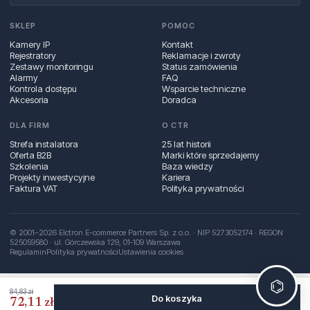
SKLEP
POMOC
Kamery IP
Kontakt
Rejestratory
Reklamacje i zwroty
Zestawy monitoringu
Status zamówienia
Alarmy
FAQ
Kontrola dostępu
Wsparcie techniczne
Akcesoria
Doradca
DLA FIRM
O CTR
Strefa instalatora
25 lat historii
Oferta B2B
Marki które sprzedajemy
Szkolenia
Baza wiedzy
Projekty inwestycyjne
Kariera
Faktura VAT
Polityka prywatności
© 2001–2026 Elctron E-commerce Partners Sp. z o.o. · NIP 5273052174 · REGON
525059580 · ul. Górczewska 129, 01‑109 Warszawa
Regulamin
Polityka prywatności
Ustawienia cookies
⌬
84,83 zł
Do koszyka
72,11 zł