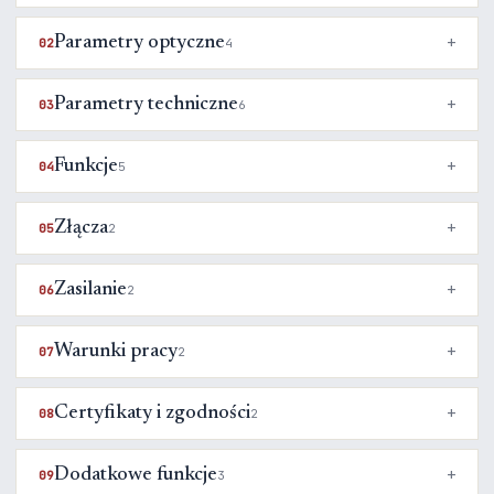
Parametry optyczne
02
4
Parametry techniczne
03
6
Funkcje
04
5
Złącza
05
2
Zasilanie
06
2
Warunki pracy
07
2
Certyfikaty i zgodności
08
2
Dodatkowe funkcje
09
3