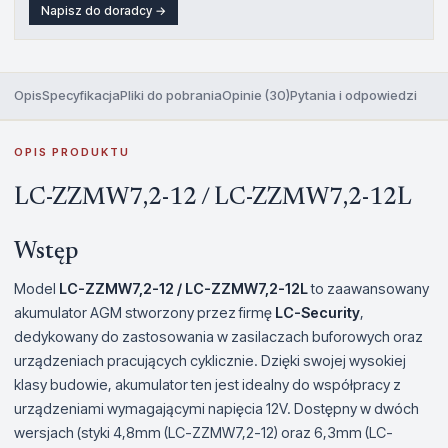
Napisz do doradcy →
Opis
Specyfikacja
Pliki do pobrania
Opinie (30)
Pytania i odpowiedzi
OPIS PRODUKTU
LC-ZZMW7,2-12 / LC-ZZMW7,2-12L
Wstęp
Model
LC-ZZMW7,2-12 / LC-ZZMW7,2-12L
to zaawansowany
akumulator AGM stworzony przez firmę
LC-Security
,
dedykowany do zastosowania w zasilaczach buforowych oraz
urządzeniach pracujących cyklicznie. Dzięki swojej wysokiej
klasy budowie, akumulator ten jest idealny do współpracy z
urządzeniami wymagającymi napięcia 12V. Dostępny w dwóch
wersjach (styki 4,8mm (LC-ZZMW7,2-12) oraz 6,3mm (LC-