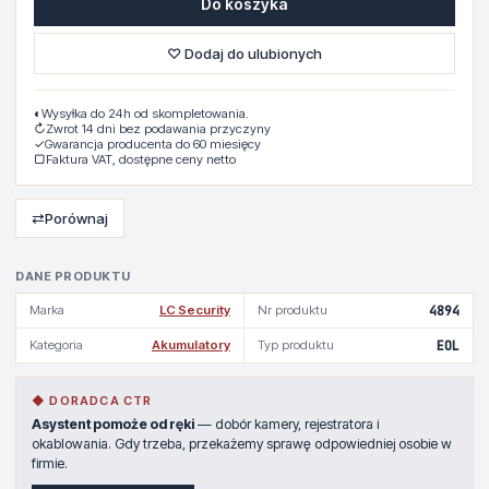
Do koszyka
♡ Dodaj do ulubionych
◐
Wysyłka do 24h od skompletowania.
↻
Zwrot 14 dni bez podawania przyczyny
✓
Gwarancja producenta do 60 miesięcy
▢
Faktura VAT, dostępne ceny netto
⇄
Porównaj
DANE PRODUKTU
Marka
LC Security
Nr produktu
4894
Kategoria
Akumulatory
Typ produktu
EOL
◆ DORADCA CTR
Asystent pomoże od ręki
— dobór kamery, rejestratora i
okablowania. Gdy trzeba, przekażemy sprawę odpowiedniej osobie w
firmie.