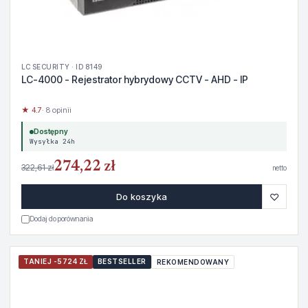
LC SECURITY · ID 8149
LC-4000 - Rejestrator hybrydowy CCTV - AHD - IP
★ 4.7
· 8 opinii
Dostępny
Wysyłka 24h
274,22 zł
322,61 zł
netto
♡
Do koszyka
Dodaj do porównania
TANIEJ -5724 ZŁ
BESTSELLER
REKOMENDOWANY