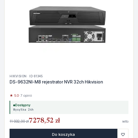
HIKVISION · ID 61345
DS-9632NI-M8 rejestrator NVR 32ch Hikvision
★ 5.0
· 7 opinii
Dostępny
Wysyłka 24h
7278,52 zł
11 932,00 zł
netto
♡
Do koszyka