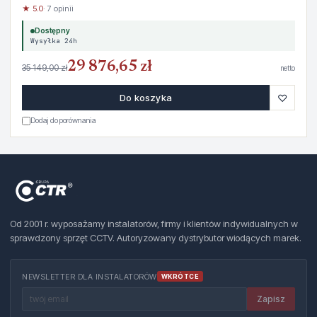
★ 5.0
· 7 opinii
Dostępny
Wysyłka 24h
29 876,65 zł
35 149,00 zł
netto
♡
Do koszyka
Dodaj do porównania
Od 2001 r. wyposażamy instalatorów, firmy i klientów indywidualnych w
sprawdzony sprzęt CCTV. Autoryzowany dystrybutor wiodących marek.
NEWSLETTER DLA INSTALATORÓW
WKRÓTCE
Zapisz