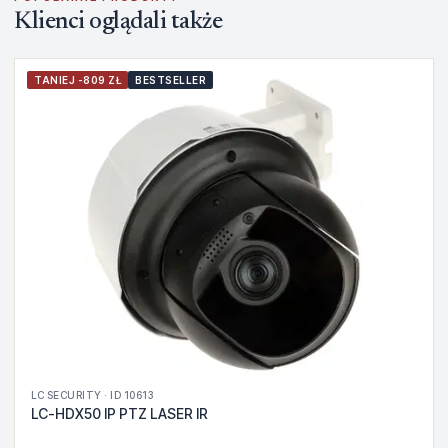
Klienci oglądali także
TANIEJ -809 ZŁ
BESTSELLER
LC SECURITY · ID 10613
LC-HDX50 IP PTZ LASER IR