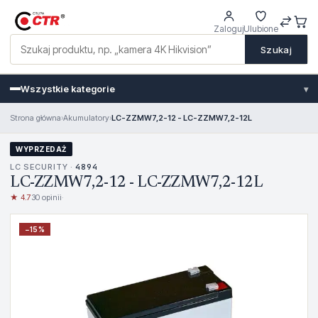
Zaloguj
Ulubione
Szukaj
Wszystkie kategorie
▾
Strona główna
›
Akumulatory
›
LC-ZZMW7,2-12 - LC-ZZMW7,2-12L
WYPRZEDAŻ
LC SECURITY ·
4894
LC-ZZMW7,2-12 - LC-ZZMW7,2-12L
★ 4.7
30 opinii
·
−
15
%