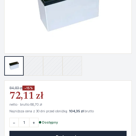
84,83 zł
−15%
72,11 zł
netto · brutto 88,70 zł
Najniższa cena z 30 dni przed obniżką:
104,35 zł
brutto
−
+
● Dostępny