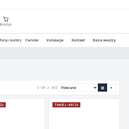
j
Koszyk
ny i kontrola dostepu
Cenniki
Instalacje
Kontakt
Baza wiedzy
▦
≡
1–20 z 102
 ZŁ
TANIEJ -461 ZŁ