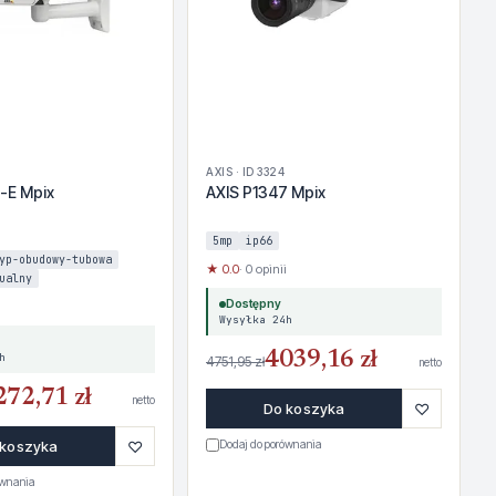
AXIS · ID 3324
-E Mpix
AXIS P1347 Mpix
5mp
ip66
yp-obudowy-tubowa
★ 0.0
· 0 opinii
ualny
Dostępny
Wysyłka 24h
4039,16 zł
h
4751,95 zł
netto
272,71 zł
netto
♡
Do koszyka
♡
 koszyka
Dodaj do porównania
ównania