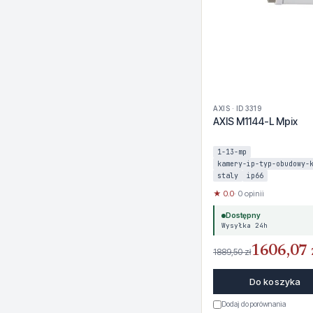
AXIS · ID 3319
AXIS M1144-L Mpix
1-13-mp
kamery-ip-typ-obudowy-
staly
ip66
★ 0.0
· 0 opinii
Dostępny
Wysyłka 24h
1606,07 
1889,50 zł
Do koszyka
Dodaj do porównania