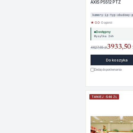
AXIS P5512 PTZ
kamery-ip-typ-obudowy-
★ 0.0
· 0 opinii
Dostępny
Wysyłka 24h
3933,50 
4627,65 zł
Do koszyka
Dodaj do porównania
TANIEJ -546 ZŁ