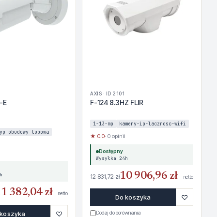
AXIS · ID 2101
-E
F-124 8.3HZ FLIR
1-13-mp
kamery-ip-lacznosc-wifi
yp-obudowy-tubowa
★ 0.0
· 0 opinii
Dostępny
Wysyłka 24h
10 906,96 zł
h
12 831,72 zł
netto
1 382,04 zł
netto
♡
Do koszyka
♡
 koszyka
Dodaj do porównania