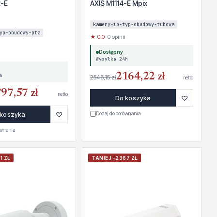
2-E
AXIS M1114-E Mpix
kamery-ip-typ-obudowy-tubowa
yp-obudowy-ptz
★ 0.0
· 0 opinii
Dostępny
Wysyłka 24h
2164,22 zł
h
2546,15 zł
netto
97,57 zł
netto
♡
Do koszyka
♡
 koszyka
Dodaj do porównania
ównania
1 ZŁ
TANIEJ -2367 ZŁ