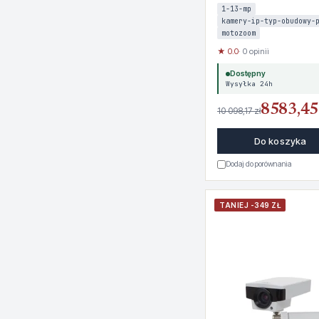
1-13-mp
kamery-ip-typ-obudowy-
motozoom
★ 0.0
· 0 opinii
Dostępny
Wysyłka 24h
8583,45 
10 098,17 zł
Do koszyka
Dodaj do porównania
TANIEJ -349 ZŁ