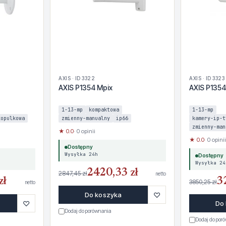
AXIS · ID 3322
AXIS · ID 3323
AXIS P1354 Mpix
AXIS P1354
1-13-mp
kompaktowa
1-13-mp
kopulkowa
zmienny-manualny
ip66
kamery-ip-t
zmienny-man
★ 0.0
· 0 opinii
★ 0.0
· 0 opinii
Dostępny
Wysyłka 24h
Dostępny
Wysyłka 24
2420,33 zł
2847,45 zł
netto
zł
3
3850,25 zł
netto
♡
Do koszyka
♡
Do
Dodaj do porównania
Dodaj do por