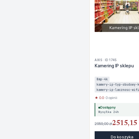
AXIS · ID 1745
Kamering IP sklepu
8mp-4k
kamery-ip-typ-obudowy-
kamery-ip-lacznosc-wif
★ 0.0
· 0 opinii
Dostępny
Wysyłka 24h
2515,15 
2959,00 zł
Do koszyka