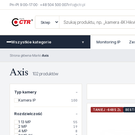
Pn–Pt 9:00–17:00 · +48 504 500 007
info@ctr.pl
Wszystkie kategorie
Monitoring IP
Ze
▾
Strona główna
›
Marki
›
Axis
Axis
102 produktów
Typ kamery
Kamera IP
100
TANIEJ -6485 ZŁ
BEST
Rozdzielczość
1 13 MP
55
2 MP
19
4 MP
8