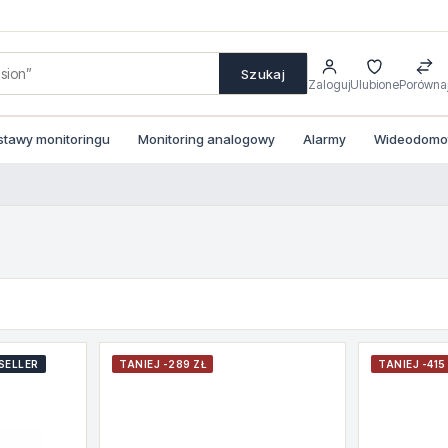
Szukaj
Zaloguj
Ulubione
Porówna
stawy monitoringu
Monitoring analogowy
Alarmy
Wideodomofo
SELLER
TANIEJ -289 ZŁ
TANIEJ -415