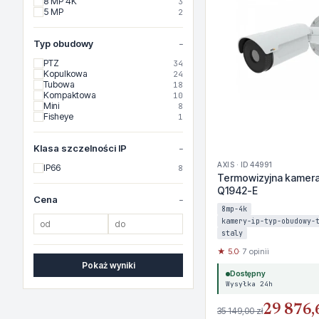
8 MP 4K
3
5 MP
2
Typ obudowy
PTZ
34
Kopulkowa
24
Tubowa
18
Kompaktowa
10
Mini
8
Fisheye
1
Klasa szczelności IP
AXIS · ID 44991
IP66
8
Termowizyjna kamera 
Q1942-E
Cena
8mp-4k
kamery-ip-typ-obudowy-
staly
★ 5.0
· 7 opinii
Pokaż wyniki
Dostępny
Wysyłka 24h
29 876,
35 149,00 zł