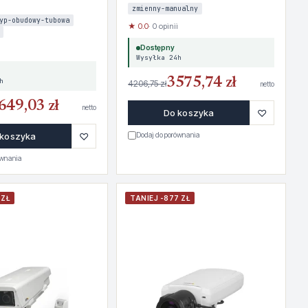
zmienny-manualny
yp-obudowy-tubowa
★ 0.0
· 0 opinii
Dostępny
Wysyłka 24h
3575,74 zł
h
4206,75 zł
netto
649,03 zł
netto
♡
Do koszyka
♡
 koszyka
Dodaj do porównania
ównania
 ZŁ
TANIEJ -877 ZŁ