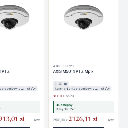
AXIS · ID 1721
3 PTZ
AXIS M5014 PTZ Mpix
1-13-mp
yp-obudowy-ptz
staly
kamery-ip-typ-obudowy-ptz
staly
★ 0.0
· 0 opinii
Dostępny
h
Wysyłka 24h
913,01 zł
2126,11 zł
2501,30 zł
netto
netto