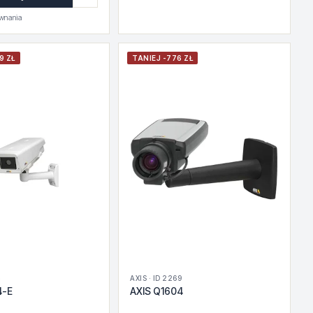
ównania
9 ZŁ
TANIEJ -776 ZŁ
5
AXIS · ID 2269
4-E
AXIS Q1604