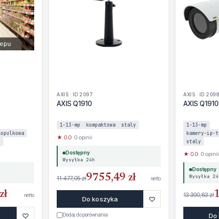
AXIS · ID 2097
AXIS · ID 2098
AXIS Q1910
AXIS Q1910
1-13-mp
kompaktowa
staly
1-13-mp
kopulkowa
kamery-ip-t
★ 0.0
· 0 opinii
i
staly
Dostępny
★ 0.0
· 0 opinii
Wysyłka 24h
Dostępny
9755,49 zł
Wysyłka 24
11 477,05 zł
netto
zł
1
13 390,63 zł
netto
♡
Do koszyka
♡
Dodaj do porównania
Do