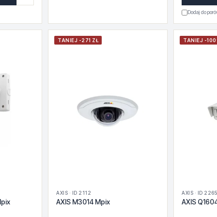
Dodaj do por
TANIEJ -271 ZŁ
TANIEJ -100
AXIS · ID 2112
AXIS · ID 226
pix
AXIS M3014 Mpix
AXIS Q160