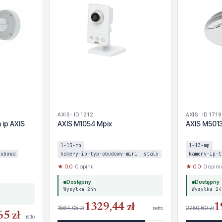
AXIS · ID 1212
AXIS · ID 1719
ip AXIS
AXIS M1054 Mpix
AXIS M501
1-13-mp
1-13-mp
tubowa
kamery-ip-typ-obudowy-mini
staly
kamery-ip-t
★ 0.0
· 0 opinii
★ 0.0
· 0 opinii
Dostępny
Dostępny
Wysyłka 24h
Wysyłka 24
1329,44 zł
1
1564,05 zł
2250,60 zł
netto
65 zł
netto