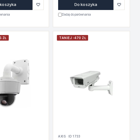
♡
♡
 koszyka
Do koszyka
ównania
Dodaj do porównania
5 ZŁ
TANIEJ -470 ZŁ
AXIS · ID 1733