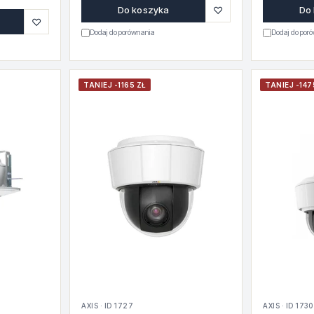
♡
Do koszyka
Do
♡
Dodaj do porównania
Dodaj do por
TANIEJ -1165 ZŁ
TANIEJ -147
AXIS · ID 1727
AXIS · ID 1730