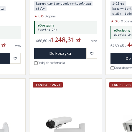
kamery-ip-typ-obudowy-kopulkowa
1-13-mp
ptz
staly
kamery-ip-t
staly
ip66
★ 0.0
· 0 opinii
★ 0.0
· 0 opinii
Dostępny
Wysyłka 24h
Dostępny
Wysyłka 24
1248,31 zł
1468,60 zł
netto
zł
4
5469,45 zł
netto
♡
Do koszyka
♡
Do
Dodaj do porównania
Dodaj do por
TANIEJ -525 ZŁ
TANIEJ -710