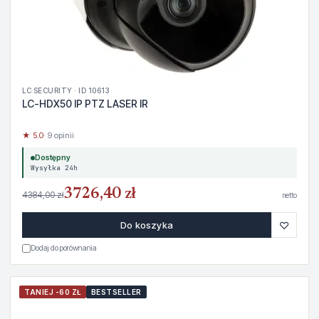
LC SECURITY · ID 10613
LC-HDX50 IP PTZ LASER IR
★ 5.0
· 9 opinii
Dostępny
Wysyłka 24h
3726,40 zł
4384,00 zł
netto
♡
Do koszyka
Dodaj do porównania
TANIEJ -60 ZŁ
BESTSELLER