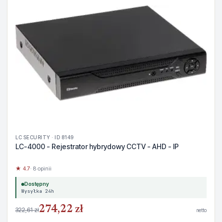
LC SECURITY · ID 8149
LC-4000 - Rejestrator hybrydowy CCTV - AHD - IP
★ 4.7
· 8 opinii
Dostępny
Wysyłka 24h
274,22 zł
322,61 zł
netto