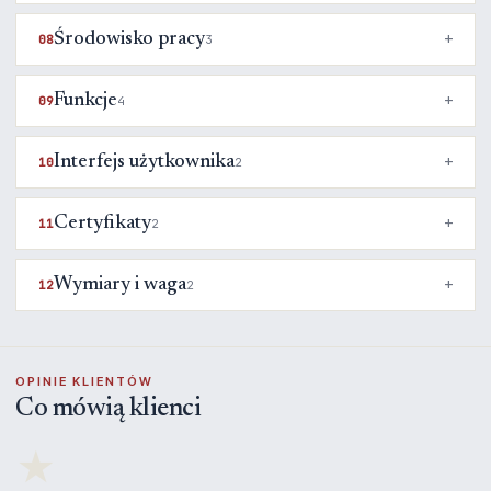
Środowisko pracy
08
3
Funkcje
09
4
Interfejs użytkownika
10
2
Certyfikaty
11
2
Wymiary i waga
12
2
OPINIE KLIENTÓW
Co mówią klienci
★