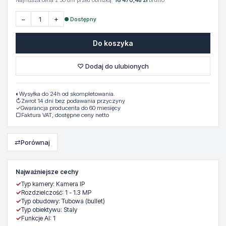
Najniższa cena z 30 dni przed obniżką:
16 470,48 zł
brutto
−
+
● Dostępny
Do koszyka
♡ Dodaj do ulubionych
◐
Wysyłka do 24h od skompletowania.
↻
Zwrot 14 dni bez podawania przyczyny
✓
Gwarancja producenta do 60 miesięcy
▢
Faktura VAT, dostępne ceny netto
⇄
Porównaj
Najważniejsze cechy
✓
Typ kamery: Kamera IP
✓
Rozdzielczość: 1 - 1.3 MP
✓
Typ obudowy: Tubowa (bullet)
✓
Typ obiektywu: Staly
✓
Funkcje AI: 1