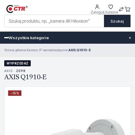
Zaloguj
Ulubione
Szukaj
Wszystkie kategorie
▾
Strona główna
›
Kamery IP wandaloodporne
›
AXIS Q1910-E
WYPRZEDAŻ
AXIS ·
2098
AXIS Q1910-E
−
15
%