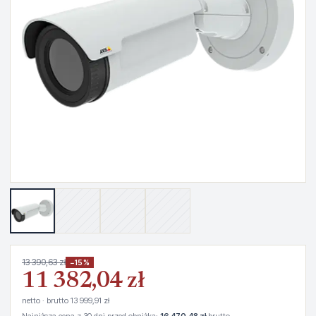
13 390,63 zł
−15%
11 382,04 zł
netto · brutto 13 999,91 zł