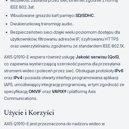
Możliwość zasilania przez sieć Ethernet zgodnie z normą
IEEE 802.3af.
Wbudowane gniazdo kart pamięci
SD/SDHC
.
Dwukierunkową transmisję audio.
Bezpieczeństwo sieci dzięki wielu poziomom dostępu dla
użytkowników, filtrowaniu adresów IP, szyfrowaniu HTTPS
oraz uwierzytelnianiu zgodnemu ze standardem IEEE 802.1X.
AXIS Q1910-E wspiera również usługę
Jakość serwisu (QoS)
,
co zapewnia wystarczającą szerokość pasma dla przesyłania
strumieni wideo i poleceń przez sieć. Obsługuje protokoły
IPv6
oraz
IPv4
i posiada otwarty interfejs programowania aplikacji
(API), umożliwiający integrację programową, w tym zgodność ze
specyfikacją
ONVIF
oraz
VAPIX®
i platformą Axis
Communications.
Użycie i Korzyści
AXIS Q1910-E jest przeznaczona do nadzoru wideo w