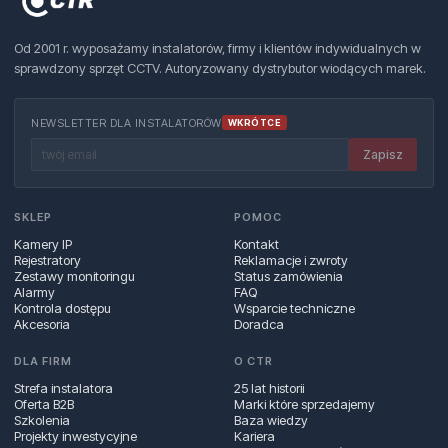
Od 2001 r. wyposażamy instalatorów, firmy i klientów indywidualnych w
sprawdzony sprzęt CCTV. Autoryzowany dystrybutor wiodących marek.
NEWSLETTER DLA INSTALATORÓW
WKRÓTCE
Zapisz
SKLEP
POMOC
Kamery IP
Kontakt
Rejestratory
Reklamacje i zwroty
Zestawy monitoringu
Status zamówienia
Alarmy
FAQ
Kontrola dostępu
Wsparcie techniczne
Akcesoria
Doradca
DLA FIRM
O CTR
Strefa instalatora
25 lat historii
Oferta B2B
Marki które sprzedajemy
Szkolenia
Baza wiedzy
Projekty inwestycyjne
Kariera