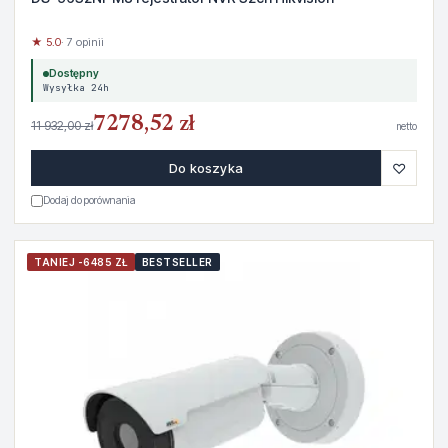
★ 5.0
· 7 opinii
Dostępny
Wysyłka 24h
7278,52 zł
11 932,00 zł
netto
♡
Do koszyka
Dodaj do porównania
TANIEJ -6485 ZŁ
BESTSELLER