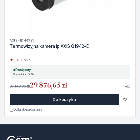
AXIS · ID 44991
Termowizyjna kamera ip AXIS Q1942-E
★ 5.0
· 7 opinii
Dostępny
Wysyłka 24h
29 876,65 zł
35 149,00 zł
netto
♡
Do koszyka
Dodaj do porównania