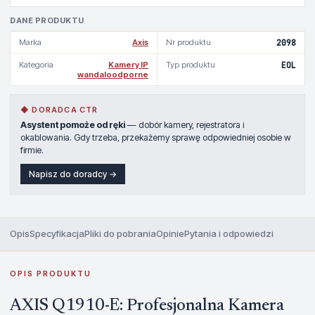
DANE PRODUKTU
Marka
Axis
Nr produktu
2098
Kategoria
Kamery IP
Typ produktu
EOL
wandaloodporne
◆ DORADCA CTR
Asystent pomoże od ręki
— dobór kamery, rejestratora i
okablowania. Gdy trzeba, przekażemy sprawę odpowiedniej osobie w
firmie.
Napisz do doradcy →
Opis
Specyfikacja
Pliki do pobrania
Opinie
Pytania i odpowiedzi
OPIS PRODUKTU
AXIS Q1910-E: Profesjonalna Kamera