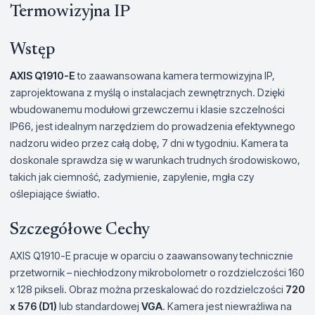
Termowizyjna IP
Wstęp
AXIS Q1910-E
to zaawansowana kamera termowizyjna IP,
zaprojektowana z myślą o instalacjach zewnętrznych. Dzięki
wbudowanemu modułowi grzewczemu i klasie szczelności
IP66, jest idealnym narzędziem do prowadzenia efektywnego
nadzoru wideo przez całą dobę, 7 dni w tygodniu. Kamera ta
doskonale sprawdza się w warunkach trudnych środowiskowo,
takich jak ciemność, zadymienie, zapylenie, mgła czy
oślepiające światło.
Szczegółowe Cechy
AXIS Q1910-E pracuje w oparciu o zaawansowany technicznie
przetwornik – niechłodzony mikrobolometr o rozdzielczości 160
x 128 pikseli. Obraz można przeskalować do rozdzielczości
720
x 576 (D1)
lub standardowej
VGA
. Kamera jest niewrażliwa na