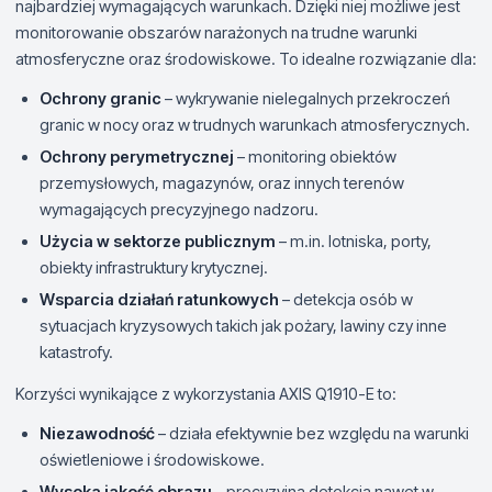
najbardziej wymagających warunkach. Dzięki niej możliwe jest
monitorowanie obszarów narażonych na trudne warunki
atmosferyczne oraz środowiskowe. To idealne rozwiązanie dla:
Ochrony granic
– wykrywanie nielegalnych przekroczeń
granic w nocy oraz w trudnych warunkach atmosferycznych.
Ochrony perymetrycznej
– monitoring obiektów
przemysłowych, magazynów, oraz innych terenów
wymagających precyzyjnego nadzoru.
Użycia w sektorze publicznym
– m.in. lotniska, porty,
obiekty infrastruktury krytycznej.
Wsparcia działań ratunkowych
– detekcja osób w
sytuacjach kryzysowych takich jak pożary, lawiny czy inne
katastrofy.
Korzyści wynikające z wykorzystania AXIS Q1910-E to:
Niezawodność
– działa efektywnie bez względu na warunki
oświetleniowe i środowiskowe.
Wysoka jakość obrazu
– precyzyjna detekcja nawet w