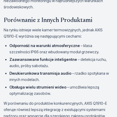
niezawodnego monitoringu w najtrudniejszych warunkach
środowiskowych.
Porównanie z Innych Produktami
Na rynku istnieje wiele kamer termowizyjnych, jednak AXIS
Q1910-E wyróżnia się następującymi cechami:
Odporność na warunki atmosferyczne
– klasa
szczelności IP66 oraz wbudowany moduł grzewczy.
Zaawansowane funkcje inteligentne
– detekcja ruchu,
audio, próby sabotażu.
Dwukierunkowa transmisja audio
– rzadko spotykana w
innych modelach.
Obsługa wielu strumieni wideo
– umożliwia lepszą
optymalizację zasobów.
W porównaniu do produktów konkurencyjnych, AXIS Q1910-E
oferuje również lepszą integrację z existującymi systemami
nadzoru oraz wsparcie dla szerokiego zakresu protokołów