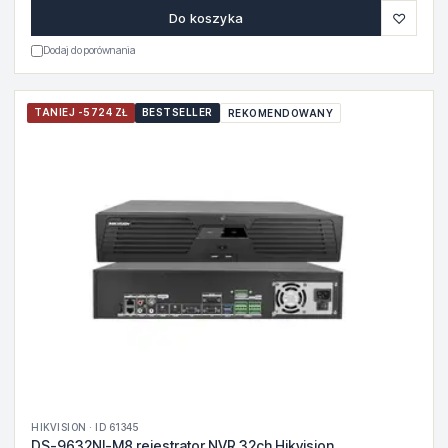
♡
Do koszyka
Dodaj do porównania
TANIEJ -5724 ZŁ
BESTSELLER
REKOMENDOWANY
HIKVISION · ID 61345
DS-9632NI-M8 rejestrator NVR 32ch Hikvision