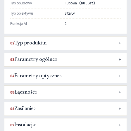
Typ obudowy
Tubowa (bullet)
Typ obiektywu
Staly
Funkcje AI
1
Typ produktu
02
1
Parametry ogólne
03
3
Parametry optyczne
04
3
Łączność
05
2
Zasilanie
06
2
Instalacja
07
1