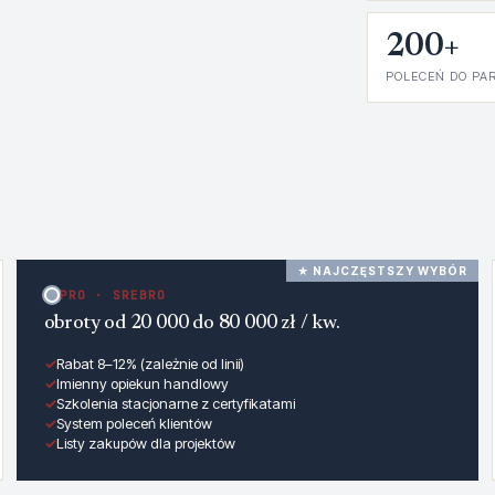
200+
POLECEŃ DO PA
★ NAJCZĘSTSZY WYBÓR
PRO · SREBRO
obroty od 20 000 do 80 000 zł / kw.
✓
Rabat 8–12% (zależnie od linii)
✓
Imienny opiekun handlowy
✓
Szkolenia stacjonarne z certyfikatami
✓
System poleceń klientów
✓
Listy zakupów dla projektów