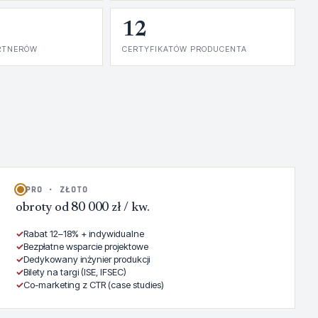
12
RTNERÓW
CERTYFIKATÓW PRODUCENTA
PRO · ZŁOTO
obroty od 80 000 zł / kw.
✓
Rabat 12–18% + indywidualne
✓
Bezpłatne wsparcie projektowe
✓
Dedykowany inżynier produkcji
✓
Bilety na targi (ISE, IFSEC)
✓
Co-marketing z CTR (case studies)