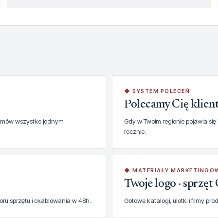
◆ SYSTEM POLECEŃ
Polecamy Cię klie
, zamów wszystko jednym
Gdy w Twoim regionie pojawia się k
rocznie.
◆ MATERIAŁY MARKETINGO
Twoje logo · sprzę
oru sprzętu i okablowania w 48h.
Gotowe katalogi, ulotki i filmy pr