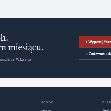
h.
→ Wypełnij for
ym miesiącu
.
→ Zadzwoń: +48
oziomu Brąz. W kwartał
POMOC
DLA 
Kontakt
Strefa