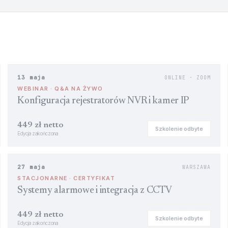
13 maja
ONLINE · ZOOM
WEBINAR · Q&A NA ŻYWO
Konfiguracja rejestratorów NVR i kamer IP
449 zł netto
Szkolenie odbyte
Edycja zakończona
27 maja
WARSZAWA
STACJONARNE · CERTYFIKAT
Systemy alarmowe i integracja z CCTV
449 zł netto
Szkolenie odbyte
Edycja zakończona