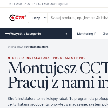
Pn–Pt 9:00–17:00 · +48 504 500 007
info@ctr.pl
Wszystkie kategorie
Monitoring IP
Ze
▾
Strona główna
›
Strefa instalatora
◆ STREFA INSTALATORA · PROGRAM CTR PRO
Montujesz CC
Pracuj z nami in
Strefa Instalatora to nie kolejny rabat. To program dla profes
certyfikatami producenta, priorytet w magazynie, system pol