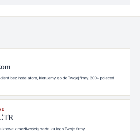
ntom
lient bez instalatora, kierujemy go do Twojej firmy. 200+ poleceń
WE
t CTR
oduktowe z możliwością nadruku logo Twojej firmy.