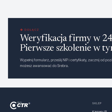
◆ DOŁĄCZ
Weryfikacja firmy w 24
Pierwsze szkolenie w t
Wypełnij formularz, prześlij NIP i certyfikaty, zacznij od p
możesz awansować do Srebra.
SKLEP
Kamery IP