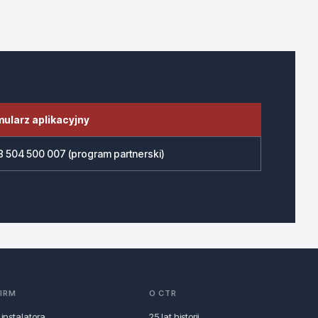
mularz aplikacyjny
 504 500 007 (program partnerski)
FIRM
O CTR
 instalatora
25 lat historii