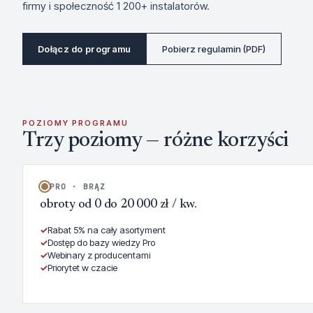
firmy i społeczność 1 200+ instalatorów.
Dołącz do programu
Pobierz regulamin (PDF)
POZIOMY PROGRAMU
Trzy poziomy — różne korzyści
PRO · BRĄZ
obroty od 0 do 20 000 zł / kw.
✓
Rabat 5% na cały asortyment
✓
Dostęp do bazy wiedzy Pro
✓
Webinary z producentami
✓
Priorytet w czacie