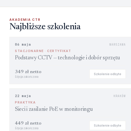
AKADEMIA CTR
Najbliższe szkolenia
06 maja
WARSZAWA
STACJONARNE · CERTYFIKAT
Podstawy CCTV — technologie i dobór sprzętu
349 zł netto
Szkolenie odbyte
Edycja zakończona
22 maja
KRAKÓW
PRAKTYKA
Sieci i zasilanie PoE w monitoringu
449 zł netto
Szkolenie odbyte
Edycja zakończona