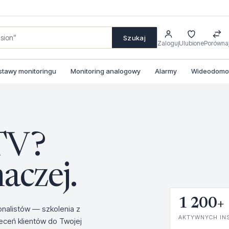
Szukaj
Zaloguj
Ulubione
Porówna
stawy monitoringu
Monitoring analogowy
Alarmy
Wideodomofo
TV?
aczej.
1 200+
jonalistów — szkolenia z
AKTYWNYCH IN
eceń klientów do Twojej