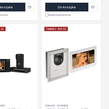
♡
♡
 koszyka
Do koszyka
ównania
Dodaj do porównania
 ZŁ
TANIEJ -421 ZŁ
4400
DAHUA · ID 34404