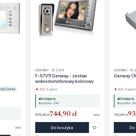
GENWAY · ID 2234
GENWAY · ID 
F-S7V11 Genway - zestaw
Genway C
wideodomofonowy kolorowy
kopulkowa
★ 0.0
· 0 opinii
★ 0.0
· 0 opinii
Dostępny
Dostępny
Wysyłka 24h
Wysyłka 24
744,90 zł
93
876,35 zł
110,45 zł
netto
♡
Do koszyka
Do
netto