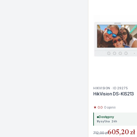
HIKVISION · ID 29275
HikVision DS-KIS213
★ 0.0
· 0 opinii
Dostępny
Wysyłka 24h
605,20 zł
712,00 zł