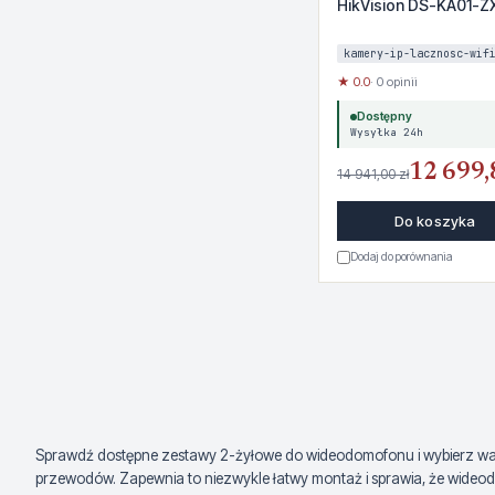
HikVision DS-KA01-Z
kamery-ip-lacznosc-wif
★ 0.0
· 0 opinii
Dostępny
Wysyłka 24h
12 699,
14 941,00 zł
Do koszyka
Dodaj do porównania
Sprawdź dostępne zestawy 2-żyłowe do wideodomofonu i wybierz warian
przewodów. Zapewnia to niezwykle łatwy montaż i sprawia, że wideo