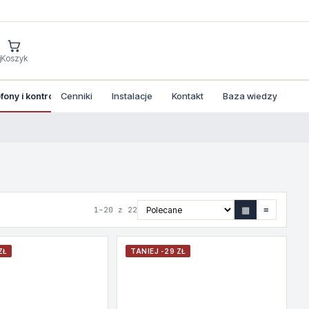
j
Koszyk
ony i kontrola dostepu
Cenniki
Instalacje
Kontakt
Baza wiedzy
▦
≡
1–20 z 22
ZŁ
TANIEJ -29 ZŁ