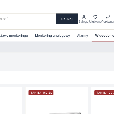
Szukaj
Zaloguj
Ulubione
Porówna
stawy monitoringu
Monitoring analogowy
Alarmy
Wideodomof
TANIEJ -162 ZŁ
TANIEJ -20 