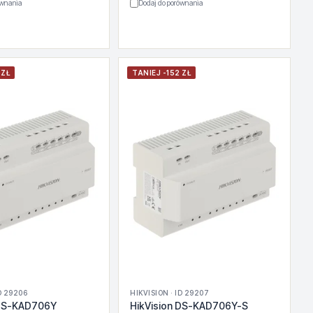
ównania
Dodaj do porównania
 ZŁ
TANIEJ -152 ZŁ
D 29206
HIKVISION · ID 29207
 DS-KAD706Y
HikVision DS-KAD706Y-S