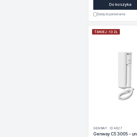
Do koszyka
Dodaj do porównania
TANIEJ -13 ZŁ
GENWAY · ID 4627
Genway C5 3005 - un