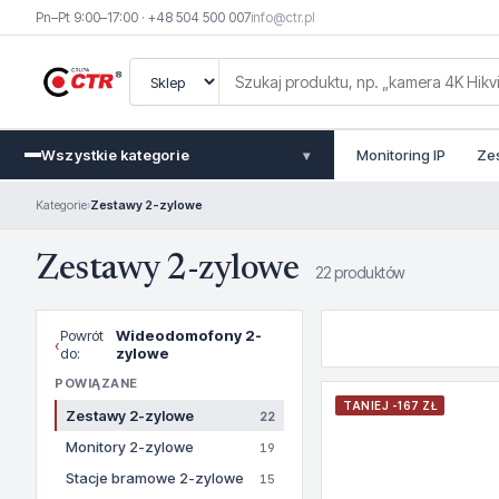
Pn–Pt 9:00–17:00 · +48 504 500 007
info@ctr.pl
Wszystkie kategorie
Monitoring IP
Ze
▾
Kategorie
›
Zestawy 2-zylowe
Zestawy 2-zylowe
22 produktów
Powrót
Wideodomofony 2-
‹
do:
zylowe
POWIĄZANE
TANIEJ -167 ZŁ
Zestawy 2-zylowe
22
Monitory 2-zylowe
19
Stacje bramowe 2-zylowe
15