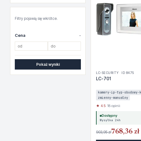
Filtry pojawią się wkrótce.
Cena
Pokaż wyniki
LC-SECURITY · ID 8475
LC-701
kamery-ip-typ-obudowy-
zmienny-manualny
★ 4.5
· 18 opinii
Dostępny
Wysyłka 24h
768,36 zł
903,95 zł