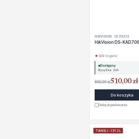
HIKVISION · ID 29213
HikVision DS-KAD70
★ 0.0
· 0 opinii
Dostępny
Wysyłka 24h
510,00 zł
600,00 zł
Do koszyka
Dodaj do porównania
TANIEJ -131 ZŁ