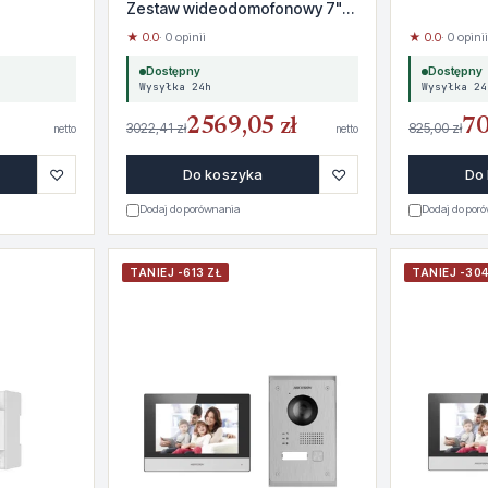
Zestaw wideodomofonowy 7"
480p
★ 0.0
· 0 opinii
★ 0.0
· 0 opinii
Dostępny
Dostępny
Wysyłka 24h
Wysyłka 24
2569,05 zł
70
3022,41 zł
825,00 zł
netto
netto
♡
♡
Do koszyka
Do
Dodaj do porównania
Dodaj do por
TANIEJ -613 ZŁ
TANIEJ -304