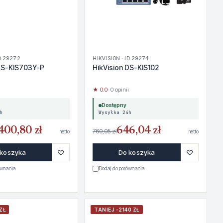
ID 29272
HIKVISION · ID 29274
 DS-KIS703Y-P
HikVision DS-KIS102
★ 0.0
· 0 opinii
Dostępny
h
Wysyłka 24h
400,80 zł
646,04 zł
760,05 zł
netto
netto
♡
♡
 koszyka
Do koszyka
ównania
Dodaj do porównania
ZŁ
TANIEJ -2140 ZŁ