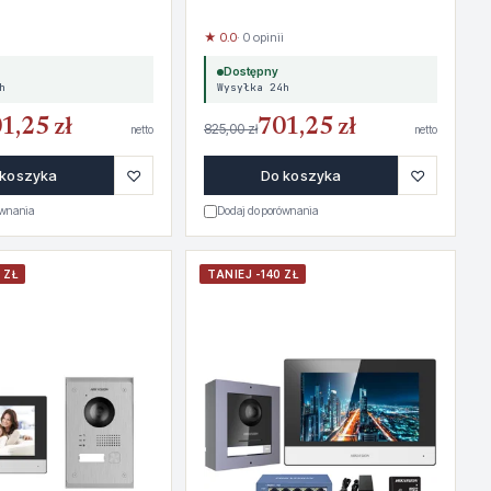
★ 0.0
· 0 opinii
Dostępny
h
Wysyłka 24h
1,25 zł
701,25 zł
825,00 zł
netto
netto
♡
♡
 koszyka
Do koszyka
ównania
Dodaj do porównania
 ZŁ
TANIEJ -140 ZŁ