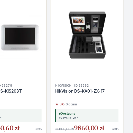
ID 29278
HIKVISION · ID 29292
 DS-KIS203T
HikVision DS-KA01-ZX-17
★ 0.0
· 0 opinii
Dostępny
h
Wysyłka 24h
0,60 zł
9860,00 zł
11 600,00 zł
netto
netto