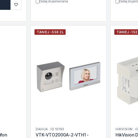
Dodaj do porównania
Dodaj do por
♡
TANIEJ -558 ZŁ
TANIEJ -152
DAHUA · ID 10193
HIKVISION · I
ifon
VTK-VTO2000A-2-VTH1 -
HikVision