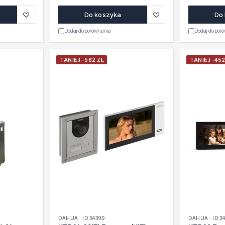
♡
♡
Do koszyka
Do
Dodaj do porównania
Dodaj do por
TANIEJ -582 ZŁ
TANIEJ -452
DAHUA · ID 34399
DAHUA · ID 3