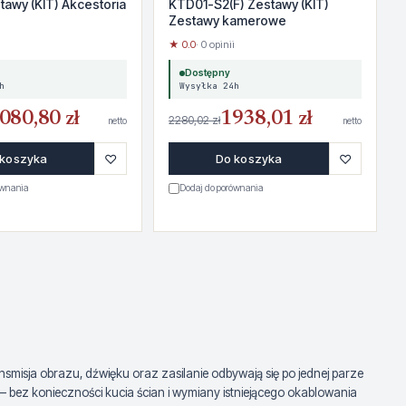
awy (KIT) Akcestoria
KTD01-S2(F) Zestawy (KIT)
Zestawy kamerowe
★ 0.0
· 0 opinii
Dostępny
h
Wysyłka 24h
080,80 zł
1938,01 zł
2280,02 zł
netto
netto
♡
♡
 koszyka
Do koszyka
ównania
Dodaj do porównania
misja obrazu, dźwięku oraz zasilanie odbywają się po jednej parze
bez konieczności kucia ścian i wymiany istniejącego okablowania