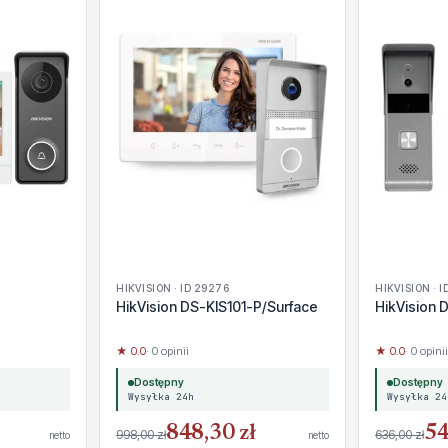
HIKVISION · ID 29276
HIKVISION · 
HikVision DS-KIS101-P/Surface
HikVision
★ 0.0
· 0 opinii
★ 0.0
· 0 opinii
Dostępny
Dostępny
Wysyłka 24h
Wysyłka 24
848,30 zł
54
998,00 zł
636,00 zł
netto
netto