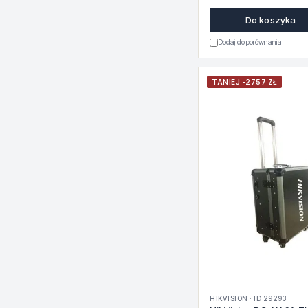
Do koszyka
Dodaj do porównania
TANIEJ -2757 ZŁ
HIKVISION · ID 29293