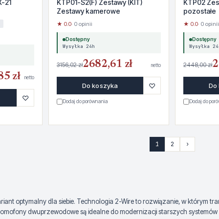
X-21
KTP01-S2(F) Zestawy (KIT)
KTP02 Zest
Zestawy kamerowe
pozostałe
i
★ 0.0
· 0 opinii
★ 0.0
· 0 opinii
Dostępny
Dostępny
Wysyłka 24h
Wysyłka 24
2682,61 zł
2
3156,02 zł
2448,00 zł
netto
85 zł
netto
♡
Do koszyka
Do
♡
Dodaj do porównania
Dodaj do por
1
2
›
t optymalny dla siebie. Technologia 2-Wire to rozwiązanie, w którym trans
domofony dwuprzewodowe są idealne do modernizacji starszych systemów – 