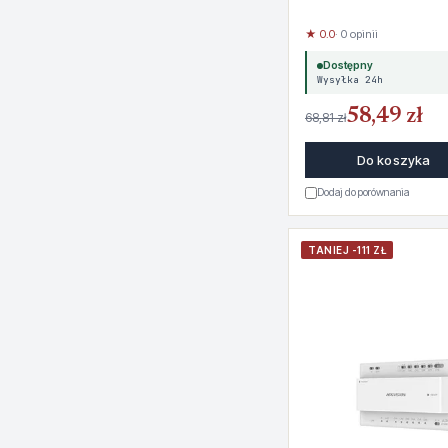
★ 0.0
· 0 opinii
Dostępny
Wysyłka 24h
58,49 zł
68,81 zł
Do koszyka
Dodaj do porównania
TANIEJ -111 ZŁ