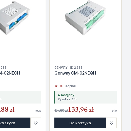
2285
GENWAY · ID 2286
M-02NECH
Genway CM-02NEQH
★ 0.0
· 0 opinii
Dostępny
h
Wysyłka 24h
,88 zł
133,96 zł
157,60 zł
netto
netto
♡
♡
 koszyka
Do koszyka