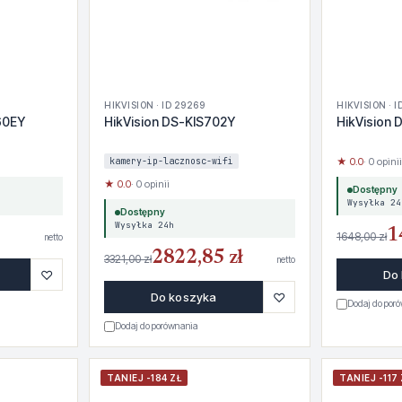
HIKVISION · ID 29269
HIKVISION · 
60EY
HikVision DS-KIS702Y
HikVision
kamery-ip-lacznosc-wifi
★ 0.0
· 0 opinii
★ 0.0
· 0 opinii
Dostępny
Wysyłka 24
Dostępny
Wysyłka 24h
1
1648,00 zł
netto
2822,85 zł
3321,00 zł
netto
♡
Do
♡
Do koszyka
Dodaj do por
Dodaj do porównania
TANIEJ -184 ZŁ
TANIEJ -117 