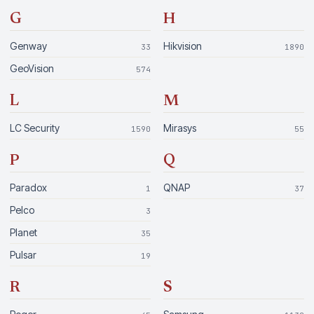
G
H
Genway
Hikvision
33
1890
GeoVision
574
L
M
LC Security
Mirasys
1590
55
P
Q
Paradox
QNAP
1
37
Pelco
3
Planet
35
Pulsar
19
R
S