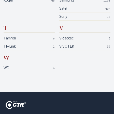
Roger
Samsung
45
1138
Satel
404
Sony
10
T
V
Tamron
Videotec
6
3
TP-Link
VIVOTEK
1
39
W
WD
6