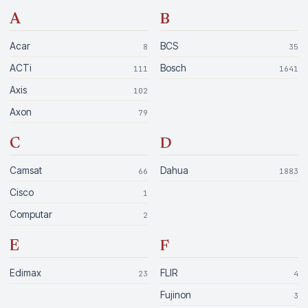
A
B
Acar
BCS
8
35
ACTi
Bosch
111
1641
Axis
102
Axon
79
C
D
Camsat
Dahua
66
1883
Cisco
1
Computar
2
E
F
Edimax
FLIR
23
4
Fujinon
3