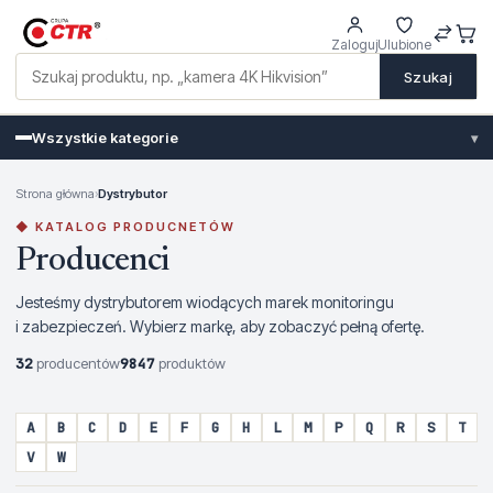
Zaloguj
Ulubione
Szukaj
Wszystkie kategorie
▾
Strona główna
›
Dystrybutor
◆ KATALOG PRODUCNETÓW
Producenci
Jesteśmy dystrybutorem wiodących marek monitoringu
i zabezpieczeń. Wybierz markę, aby zobaczyć pełną ofertę.
32
producentów
9847
produktów
A
B
C
D
E
F
G
H
L
M
P
Q
R
S
T
V
W