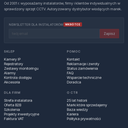
Od 2001 r. wyposażamy instalatorów, firmy i klientów indywidualnych w
sprawdzony sprzęt CCTV. Autoryzowany dystrybutor wiodących marek.
NEWSLETTER DLA INSTALATORÓW
WKRÓTCE
Zapisz
SKLEP
POMOC
Kamery IP
Kontakt
Rejestratory
Reklamacje i zwroty
Zestawy monitoringu
Status zamówienia
Alarmy
FAQ
Kontrola dostępu
Wsparcie techniczne
Akcesoria
Doradca
DLA FIRM
O CTR
Strefa instalatora
25 lat historii
Oferta B2B
Marki które sprzedajemy
Szkolenia
Baza wiedzy
Projekty inwestycyjne
Kariera
Faktura VAT
Polityka prywatności