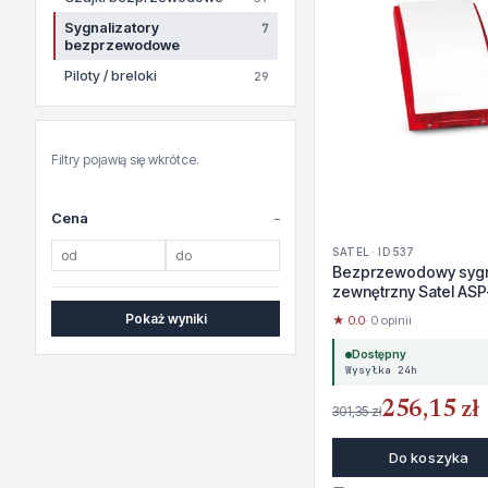
Sygnalizatory
7
bezprzewodowe
Piloty / breloki
29
Filtry pojawią się wkrótce.
Cena
SATEL · ID 537
Bezprzewodowy sygn
zewnętrzny Satel ASP
Pokaż wyniki
★ 0.0
· 0 opinii
Dostępny
Wysyłka 24h
256,15 zł
301,35 zł
Do koszyka