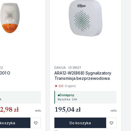
22
DAHUA · ID 34531
001 O
ARA12-W2(868) Sygnalizatory
Transmisja bezprzewodowa
★ 0.0
· 0 opinii
Dostępny
h
Wysyłka 24h
2,98 zł
195,04 zł
netto
netto
♡
♡
 koszyka
Do koszyka