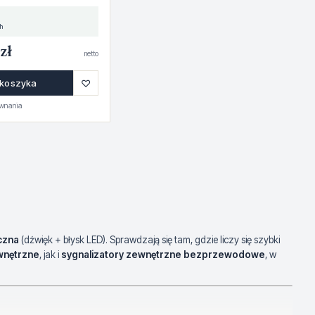
h
zł
netto
♡
 koszyka
ównania
czna
(dźwięk + błysk LED). Sprawdzają się tam, gdzie liczy się szybki
wnętrzne
, jak i
sygnalizatory zewnętrzne bezprzewodowe
, w