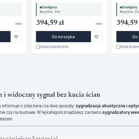
Dostępny
Dostępny
Wysyłka 24h
Wysyłka 24
394,59 zł
394,59 
netto
netto
♡
♡
Do koszyka
Do
Dodaj do porównania
Dodaj do por
 i widoczny sygnał bez kucia ścian
 informuje o zdarzeniu na dwa sposoby:
sygnalizacja akustyczna i opty
nie czy na budowie. W tej kategorii znajdziesz zarówno
sygnalizatory we
otażem.