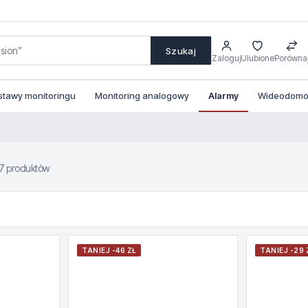
Szukaj
Zaloguj
Ulubione
Porówna
stawy monitoringu
Monitoring analogowy
Alarmy
Wideodomof
7 produktów
TANIEJ -46 ZŁ
TANIEJ -29 