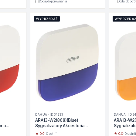
Dodaj do porównania
Dodaj do por
WYPRZEDAŻ
WYPRZEDA
DAHUA · ID 34533
DAHUA · ID 3
ARA13-W2(868)(Blue)
ARA13-W2(
ria
Sygnalizatory Akcestoria
Sygnalizat
pozostałe
pozostałe
★ 0.0
· 0 opinii
★ 0.0
· 0 opinii