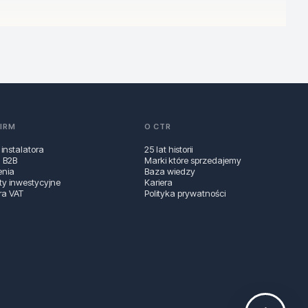
 zawsze sprawdź w specyfikacji produktu).
FIRM
O CTR
 instalatora
25 lat historii
a B2B
Marki które sprzedajemy
enia
Baza wiedzy
 rozwiązania wspierające stabilną transmisję.
ty inwestycyjne
Kariera
ra VAT
Polityka prywatności
 potrzebujesz wyraźnie słyszalnego sygnału.
(zgodnie z opisem producenta).