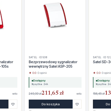
SATEL · ID 538
SATEL · ID 12
alizator
Bezprzewodowy sygnalizator
Satel SD-3
-105s
wewnętrzny Satel ASP-205
★ 0.0
· 0 opinii
★ 0.0
· 0 opinii
Dostępny
Dostępny
Wysyłka 24h
Wysyłka 24
211,65 zł
13
249,00 zł
156,45 zł
netto
netto
♡
♡
Do koszyka
Do