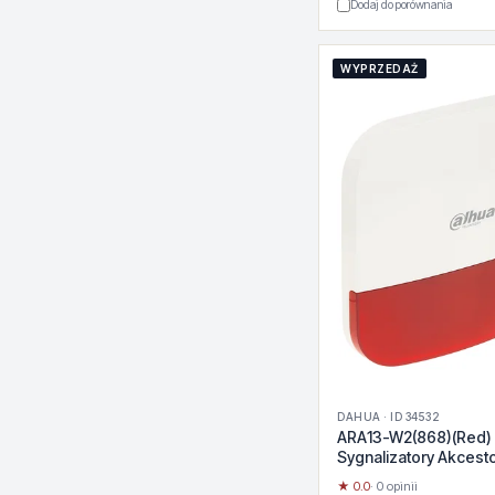
Dodaj do porównania
WYPRZEDAŻ
DAHUA · ID 34532
ARA13-W2(868)(Red)
Sygnalizatory Akcesto
pozostałe
★ 0.0
· 0 opinii