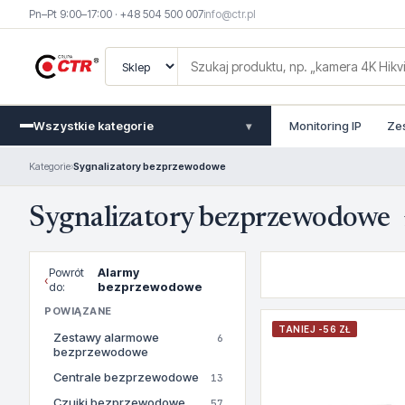
Pn–Pt 9:00–17:00 · +48 504 500 007
info@ctr.pl
Wszystkie kategorie
Monitoring IP
Ze
▾
Kategorie
›
Sygnalizatory bezprzewodowe
Sygnalizatory bezprzewodowe
Powrót
Alarmy
‹
do:
bezprzewodowe
POWIĄZANE
TANIEJ -56 ZŁ
Zestawy alarmowe
6
bezprzewodowe
Centrale bezprzewodowe
13
Czujki bezprzewodowe
57