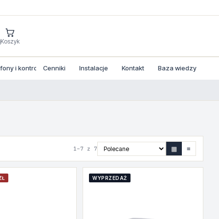
j
Koszyk
ony i kontrola dostepu
Cenniki
Instalacje
Kontakt
Baza wiedzy
▦
≡
1–7 z 7
ZŁ
WYPRZEDAŻ