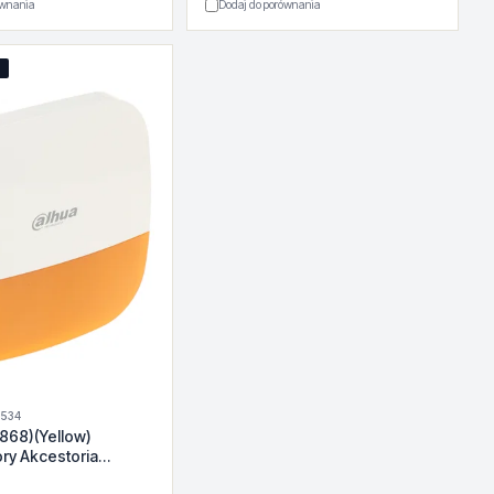
ównania
Dodaj do porównania
Ż
4534
868)(Yellow)
ory Akcestoria