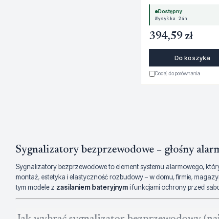
Dostępny
Wysyłka 24h
394,59 zł
Do koszyka
Dodaj do porównania
Sygnalizatory bezprzewodowe – głośny alarm
Sygnalizatory bezprzewodowe to element systemu alarmowego, który
montaż, estetyka i elastyczność rozbudowy – w domu, firmie, magazy
tym modele z
zasilaniem bateryjnym
i funkcjami ochrony przed sab