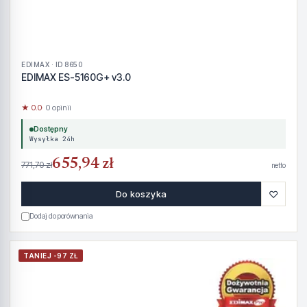
EDIMAX · ID 8650
EDIMAX ES-5160G+ v3.0
★ 0.0
· 0 opinii
Dostępny
Wysyłka 24h
655,94 zł
771,70 zł
netto
♡
Do koszyka
Dodaj do porównania
TANIEJ -97 ZŁ