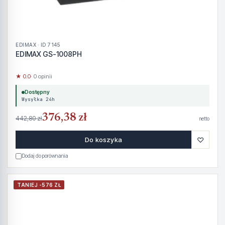
EDIMAX · ID 7145
EDIMAX GS-1008PH
★ 0.0
· 0 opinii
Dostępny
Wysyłka 24h
376,38 zł
442,80 zł
netto
♡
Do koszyka
Dodaj do porównania
TANIEJ -576 ZŁ