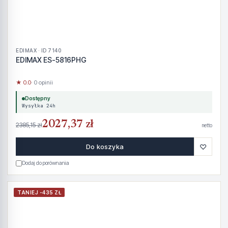
EDIMAX · ID 7140
EDIMAX ES-5816PHG
★ 0.0
· 0 opinii
Dostępny
Wysyłka 24h
2027,37 zł
2385,15 zł
netto
♡
Do koszyka
Dodaj do porównania
TANIEJ -435 ZŁ