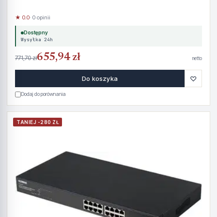
★ 0.0
· 0 opinii
Dostępny
Wysyłka 24h
655,94 zł
771,70 zł
netto
♡
Do koszyka
Dodaj do porównania
TANIEJ -280 ZŁ