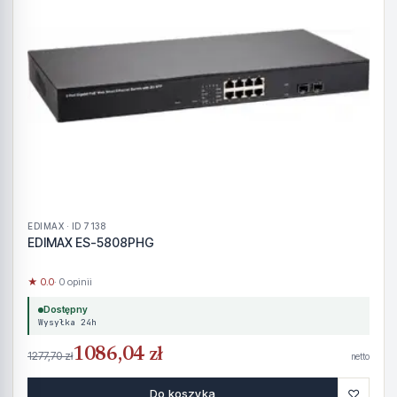
EDIMAX · ID 7138
EDIMAX ES-5808PHG
★ 0.0
· 0 opinii
Dostępny
Wysyłka 24h
1086,04 zł
1277,70 zł
netto
♡
Do koszyka