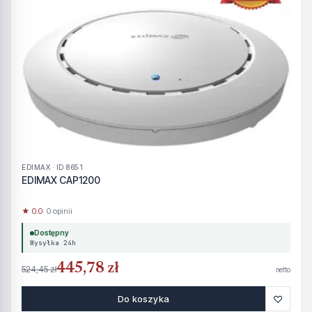
EDIMAX · ID 8651
EDIMAX CAP1200
★ 0.0
· 0 opinii
Dostępny
Wysyłka 24h
445,78 zł
524,45 zł
netto
♡
Do koszyka