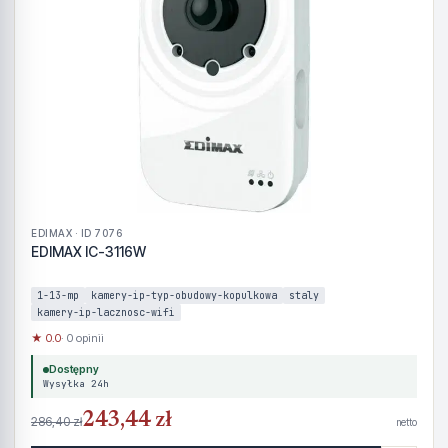
EDIMAX · ID 7076
EDIMAX IC-3116W
1-13-mp
kamery-ip-typ-obudowy-kopulkowa
staly
kamery-ip-lacznosc-wifi
★ 0.0
· 0 opinii
Dostępny
Wysyłka 24h
243,44 zł
286,40 zł
netto