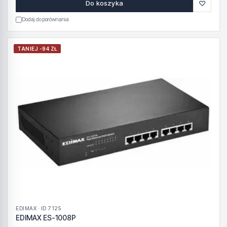
♡
Do koszyka
Dodaj do porównania
TANIEJ -94 ZŁ
EDIMAX · ID 7125
EDIMAX ES-1008P