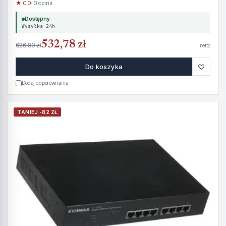
★ 0.0
· 0 opinii
Dostępny
Wysyłka 24h
532,78 zł
626,80 zł
netto
♡
Do koszyka
Dodaj do porównania
TANIEJ -82 ZŁ