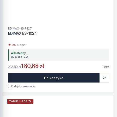
EDIMAX · ID 7127
EDIMAX ES-1024
★ 0.0
· 0 opinii
Dostępny
Wysyłka 24h
180,88 zł
212,80 zł
netto
♡
Do koszyka
Dodaj do porównania
TANIEJ -236 ZŁ