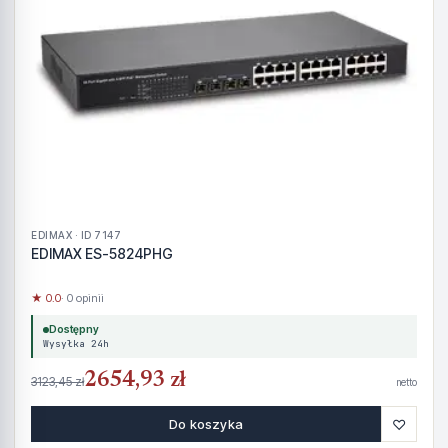
EDIMAX · ID 7147
EDIMAX ES-5824PHG
★ 0.0
· 0 opinii
Dostępny
Wysyłka 24h
2654,93 zł
3123,45 zł
netto
♡
Do koszyka