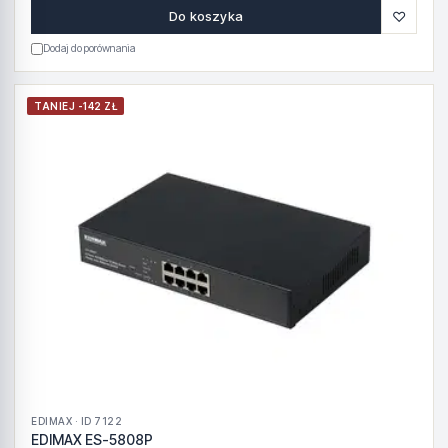
♡
Do koszyka
Dodaj do porównania
TANIEJ -142 ZŁ
EDIMAX · ID 7122
EDIMAX ES-5808P