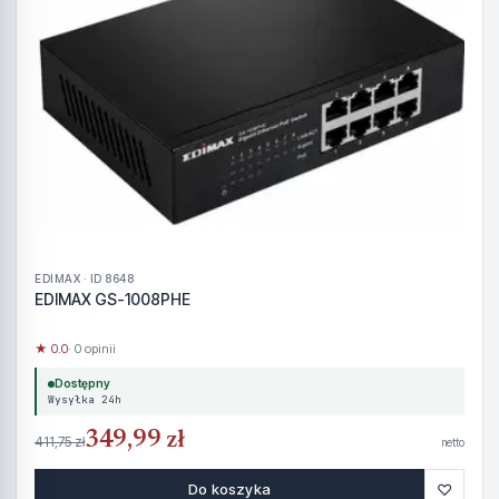
EDIMAX · ID 8648
EDIMAX GS-1008PHE
★ 0.0
· 0 opinii
Dostępny
Wysyłka 24h
349,99 zł
411,75 zł
netto
♡
Do koszyka