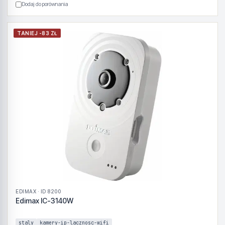
Dodaj do porównania
TANIEJ -83 ZŁ
EDIMAX · ID 8200
Edimax IC-3140W
staly
kamery-ip-lacznosc-wifi