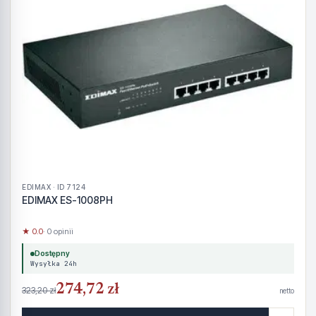
EDIMAX · ID 7124
EDIMAX ES-1008PH
★ 0.0
· 0 opinii
Dostępny
Wysyłka 24h
274,72 zł
323,20 zł
netto