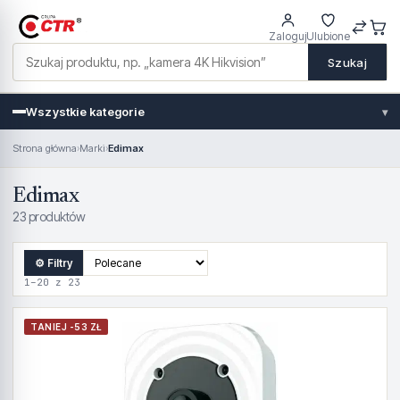
Zaloguj
Ulubione
Szukaj
Wszystkie kategorie
▾
Strona główna
›
Marki
›
Edimax
Edimax
23 produktów
⚙ Filtry
1–20 z 23
TANIEJ -53 ZŁ