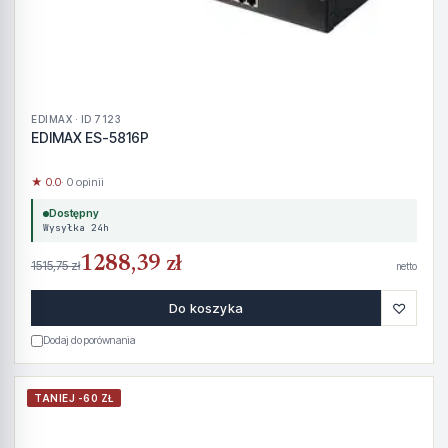
EDIMAX · ID 7123
EDIMAX ES-5816P
★ 0.0
· 0 opinii
Dostępny
Wysyłka 24h
1288,39 zł
1515,75 zł
netto
♡
Do koszyka
Dodaj do porównania
TANIEJ -60 ZŁ