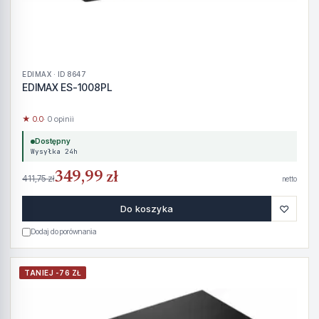
EDIMAX · ID 8647
EDIMAX ES-1008PL
★ 0.0
· 0 opinii
Dostępny
Wysyłka 24h
349,99 zł
411,75 zł
netto
♡
Do koszyka
Dodaj do porównania
TANIEJ -76 ZŁ