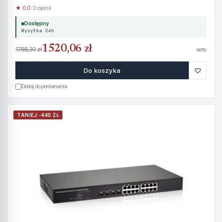
★ 0.0
· 0 opinii
Dostępny
Wysyłka 24h
1520,06 zł
1788,30 zł
netto
♡
Do koszyka
Dodaj do porównania
TANIEJ -440 ZŁ