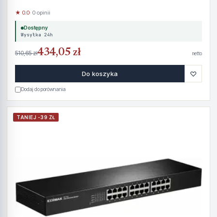
★ 0.0
· 0 opinii
Dostępny
Wysyłka 24h
434,05 zł
510,65 zł
netto
♡
Do koszyka
Dodaj do porównania
TANIEJ -39 ZŁ