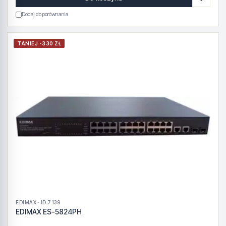
Dodaj do porównania
TANIEJ -330 ZŁ
EDIMAX · ID 7139
EDIMAX ES-5824PH