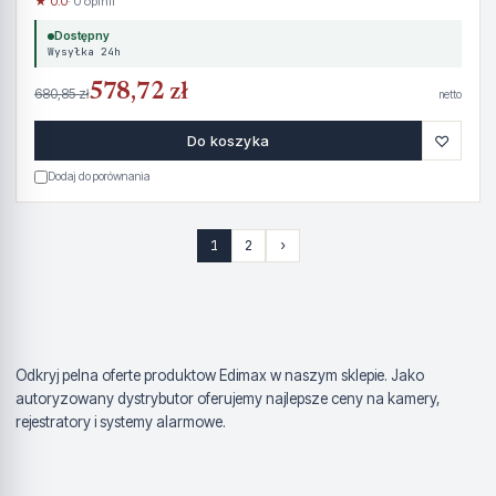
★ 0.0
· 0 opinii
Dostępny
Wysyłka 24h
578,72 zł
680,85 zł
netto
♡
Do koszyka
Dodaj do porównania
1
2
›
Odkryj pelna oferte produktow Edimax w naszym sklepie. Jako
autoryzowany dystrybutor oferujemy najlepsze ceny na kamery,
rejestratory i systemy alarmowe.