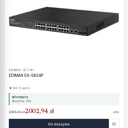
EDIMAX · ID 7141
EDIMAX ES-5824P
★ 0.0
· 0 opinii
Dostępny
Wysyłka 24h
2002,94 zł
2356,40 zł
netto
♡
Do koszyka