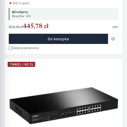
★ 0.0
· 0 opinii
Dostępny
Wysyłka 24h
445,78 zł
524,45 zł
netto
♡
Do koszyka
Dodaj do porównania
TANIEJ -142 ZŁ