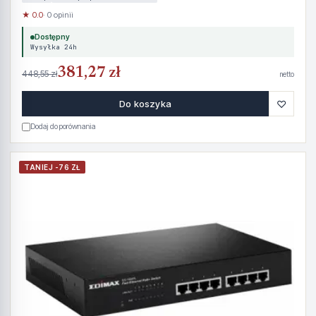
★ 0.0
· 0 opinii
Dostępny
Wysyłka 24h
381,27 zł
448,55 zł
netto
♡
Do koszyka
Dodaj do porównania
TANIEJ -76 ZŁ