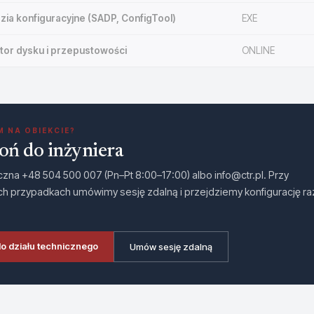
zia konfiguracyjne (SADP, ConfigTool)
EXE
ator dysku i przepustowości
ONLINE
 NA OBIEKCIE?
ń do inżyniera
iczna +48 504 500 007 (Pn–Pt 8:00–17:00) albo info@ctr.pl. Przy
ych przypadkach umówimy sesję zdalną i przejdziemy konfigurację r
o działu technicznego
Umów sesję zdalną