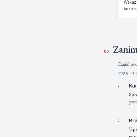
Wskazu
bezpie
Zanim
03
Część pro
tego, co 
Kam
?
Spra
pod
Bra
?
Upew