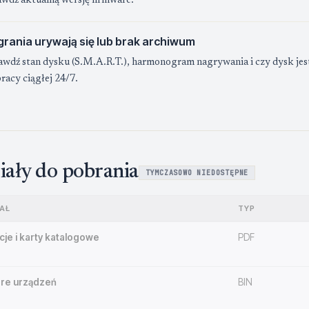
awdź aktualną wersję firmware.
rania urywają się lub brak archiwum
awdź stan dysku (S.M.A.R.T.), harmonogram nagrywania i czy dysk jest 
racy ciągłej 24/7.
iały do pobrania
TYMCZASOWO NIEDOSTĘPNE
AŁ
TYP
cje i karty katalogowe
PDF
re urządzeń
BIN