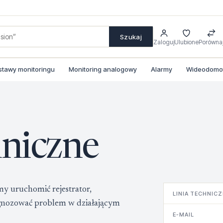
Szukaj
Zaloguj
Ulubione
Porówna
stawy monitoringu
Monitoring analogowy
Alarmy
Wideodomofo
hniczne
my uruchomić rejestrator,
LINIA TECHNIC
iagnozować problem w działającym
E-MAIL