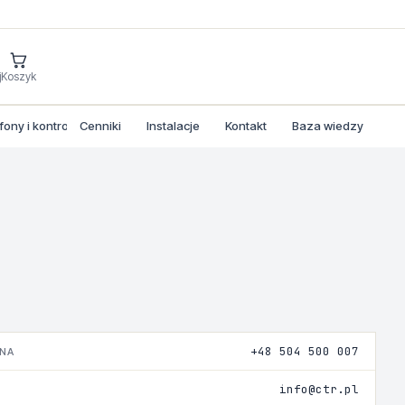
j
Koszyk
ny i kontrola dostepu
Cenniki
Instalacje
Kontakt
Baza wiedzy
+48 504 500 007
ZNA
info@ctr.pl