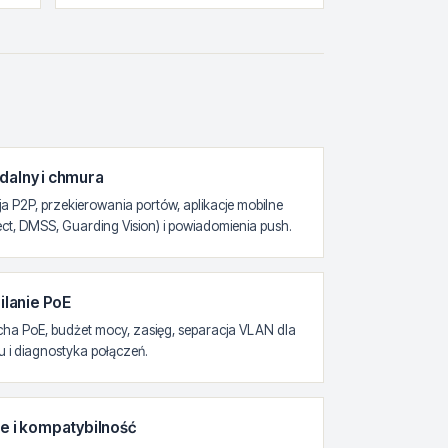
dalny i chmura
ja P2P, przekierowania portów, aplikacje mobilne
ct, DMSS, Guarding Vision) i powiadomienia push.
silanie PoE
cha PoE, budżet mocy, zasięg, separacja VLAN dla
u i diagnostyka połączeń.
je i kompatybilność