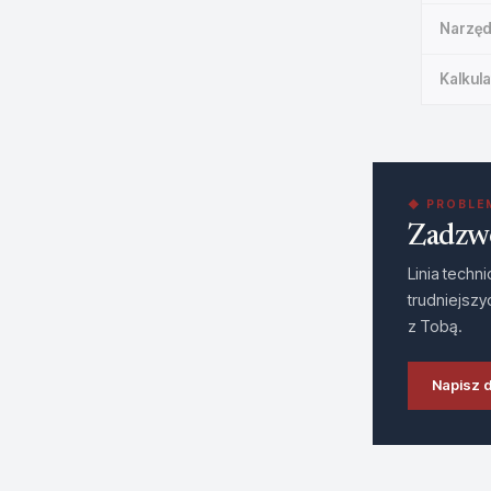
Narzęd
Kalkul
◆ PROBLEM
Zadzwo
Linia techn
trudniejsz
z Tobą.
Napisz d