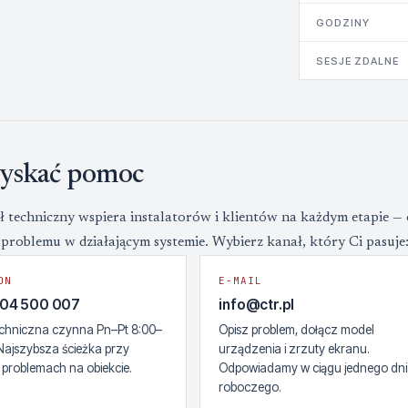
GODZINY
SESJE ZDALNE
zyskać pomoc
ł techniczny wspiera instalatorów i klientów na każdym etapie — 
problemu w działającym systemie. Wybierz kanał, który Ci pasuje
ON
E-MAIL
504 500 007
info@ctr.pl
techniczna czynna Pn–Pt 8:00–
Opisz problem, dołącz model
 Najszybsza ścieżka przy
urządzenia i zrzuty ekranu.
 problemach na obiekcie.
Odpowiadamy w ciągu jednego dn
roboczego.