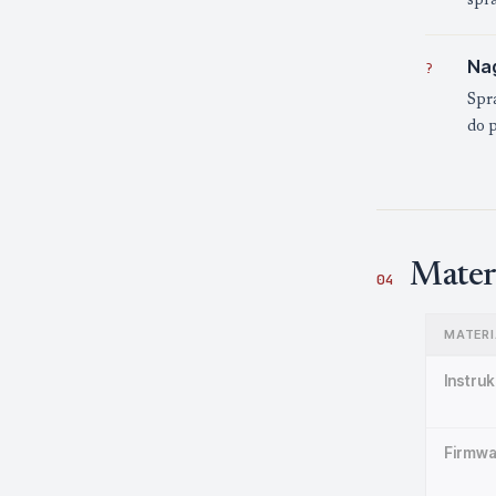
spr
Nag
?
Spr
do p
Mater
04
MATERI
Instruk
Firmwa