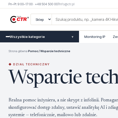
Pn–Pt 9:00–17:00 · +48 504 500 007
info@ctr.pl
Wszystkie kategorie
Monitoring IP
Ze
▾
Strona główna
›
Pomoc / Wsparcie techniczne
◆ DZIAŁ TECHNICZNY
Wsparcie tec
Realna pomoc inżyniera, a nie skrypt z infolinii. Pomaga
skonfigurować dostęp zdalny, ustawić analitykę AI i zd
systemie — telefonicznie, mailowo lub zdalnie.