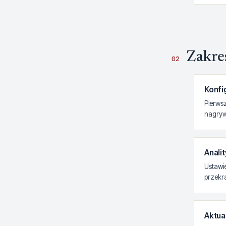
Zakre
02
Konfi
Pierws
nagrywa
Analit
Ustawie
przekra
Aktua