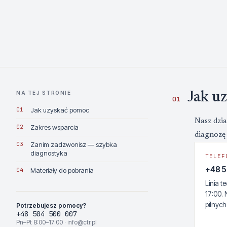
NA TEJ STRONIE
Jak u
01
01
Jak uzyskać pomoc
Nasz dzia
02
Zakres wsparcia
diagnozę 
03
Zanim zadzwonisz — szybka
diagnostyka
TELEF
+48 
04
Materiały do pobrania
Linia 
17:00.
pilnych
Potrzebujesz pomocy?
+48 504 500 007
Pn–Pt 8:00–17:00 · info@ctr.pl