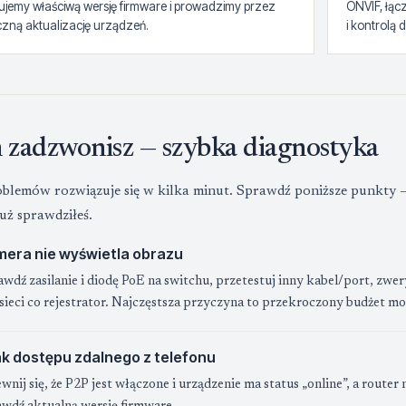
jemy właściwą wersję firmware i prowadzimy przez
ONVIF, łąc
czną aktualizację urządzeń.
i kontrolą 
 zadzwonisz — szybka diagnostyka
blemów rozwiązuje się w kilka minut. Sprawdź poniższe punkty — j
już sprawdziłeś.
era nie wyświetla obrazu
wdź zasilanie i diodę PoE na switchu, przetestuj inny kabel/port, zwer
sieci co rejestrator. Najczęstsza przyczyna to przekroczony budżet m
k dostępu zdalnego z telefonu
nij się, że P2P jest włączone i urządzenie ma status „online”, a router n