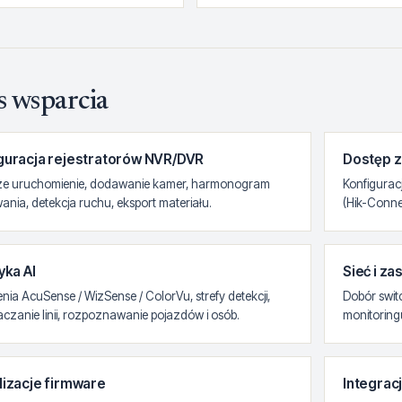
s wsparcia
guracja rejestratorów NVR/DVR
Dostęp z
ze uruchomienie, dodawanie kamer, harmonogram
Konfigurac
nia, detekcja ruchu, eksport materiału.
(Hik-Conne
yka AI
Sieć i za
nia AcuSense / WizSense / ColorVu, strefy detekcji,
Dobór swit
czanie linii, rozpoznawanie pojazdów i osób.
monitoring
lizacje firmware
Integrac