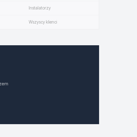
Instalatorzy
Wszyscy klienci
azem