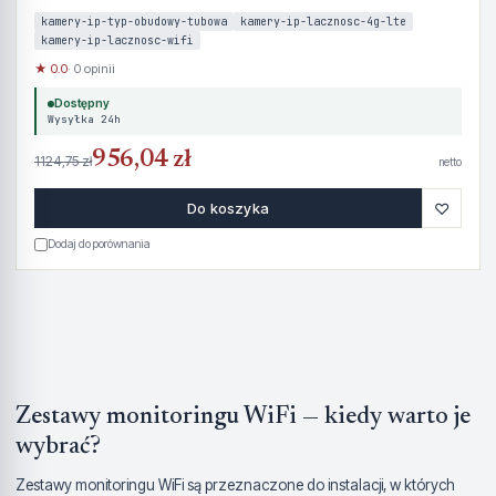
kamery-ip-typ-obudowy-tubowa
kamery-ip-lacznosc-4g-lte
kamery-ip-lacznosc-wifi
★ 0.0
· 0 opinii
Dostępny
Wysyłka 24h
956,04 zł
1124,75 zł
netto
♡
Do koszyka
Dodaj do porównania
Zestawy monitoringu WiFi — kiedy warto je
wybrać?
Zestawy monitoringu WiFi są przeznaczone do instalacji, w których