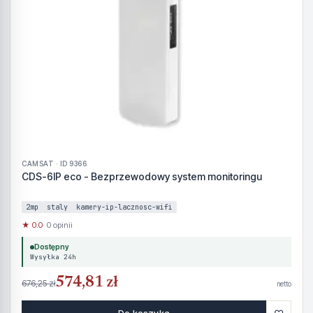
CAMSAT · ID 9366
CDS-6IP eco - Bezprzewodowy system monitoringu
2mp
staly
kamery-ip-lacznosc-wifi
★ 0.0
· 0 opinii
Dostępny
Wysyłka 24h
574,81 zł
676,25 zł
netto