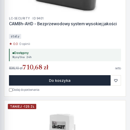
LC-SECURITY · ID 9401
CAM8h-AHD - Bezprzewodowy system wysokiej jakości
staly
★ 0.0
· 0 opinii
Dostępny
Wysyłka 24h
710,68 zł
836,10 zł
netto
♡
Do koszyka
Dodaj do porównania
TANIEJ -125 ZŁ