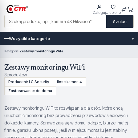
Zaloguj
Ulubione
Szukaj
Wszystkie kategorie
▾
Kategorie
›
Zestawy monitoringu WiFi
Zestawy monitoringu WiFi
3 produktów
Producent: LC Security
Ilosc kamer: 4
Zastosowanie: do domu
Zestawy monitoringu WiFi to rozwiązania dla osób, które chcą
uruchomić monitoring bez prowadzenia przewodów sieciowych
do każdej kamery. Sprawdzają się w domu, sklepie, biurze, małej
firmie, garażu lub na posesji, jeśli w miejscu montażu jest stabilny
zasięg sieci. Przy wyborze warto sprawdzić liczbę kamer,