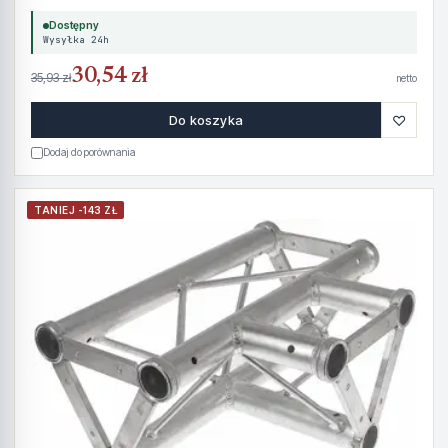
Dostępny
Wysyłka 24h
30,54 zł
35,93 zł
netto
♡
Do koszyka
Dodaj do porównania
TANIEJ -143 ZŁ