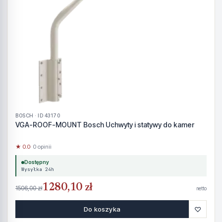
BOSCH · ID 43170
VGA-ROOF-MOUNT Bosch Uchwyty i statywy do kamer
★ 0.0
· 0 opinii
Dostępny
Wysyłka 24h
1280,10 zł
1506,00 zł
netto
♡
Do koszyka