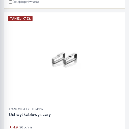
Dodaj do porównania
TANIEJ -7 ZŁ
LC-SECURITY · ID 4367
Uchwyt kablowy szary
★ 4.9
· 26 opinii