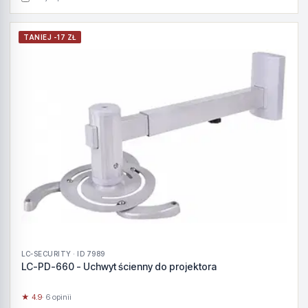
TANIEJ -17 ZŁ
LC-SECURITY · ID 7989
LC-PD-660 - Uchwyt ścienny do projektora
★ 4.9
· 6 opinii