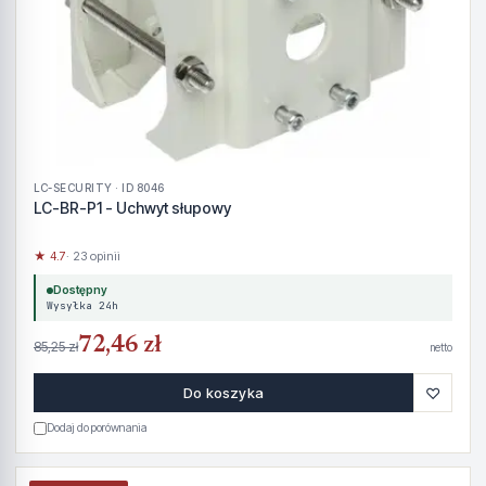
LC-SECURITY · ID 8046
LC-BR-P1 - Uchwyt słupowy
★ 4.7
· 23 opinii
Dostępny
Wysyłka 24h
72,46 zł
85,25 zł
netto
♡
Do koszyka
Dodaj do porównania