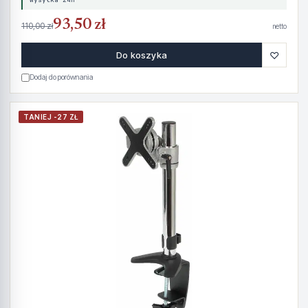
93,50 zł
110,00 zł
netto
♡
Do koszyka
Dodaj do porównania
TANIEJ -27 ZŁ