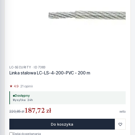
LC-SECURITY · ID 7383
Linka stalowa LC-LS-4-200-PVC - 200 m
★ 4.9
· 21 opinii
Dostępny
Wysyłka 24h
187,72 zł
220,85 zł
netto
♡
Do koszyka
Dodaj do porównania