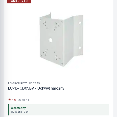
TANIEJ -21 ZŁ
LC-SECURITY · ID 2649
LC-15-CD05BV - Uchwyt narożny
★ 4.6
· 26 opinii
Dostępny
Wysyłka 24h