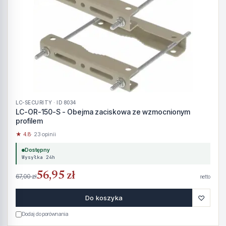
LC-SECURITY · ID 8034
LC-OR-150-S - Obejma zaciskowa ze wzmocnionym
profilem
★ 4.8
· 23 opinii
Dostępny
Wysyłka 24h
56,95 zł
67,00 zł
netto
♡
Do koszyka
Dodaj do porównania