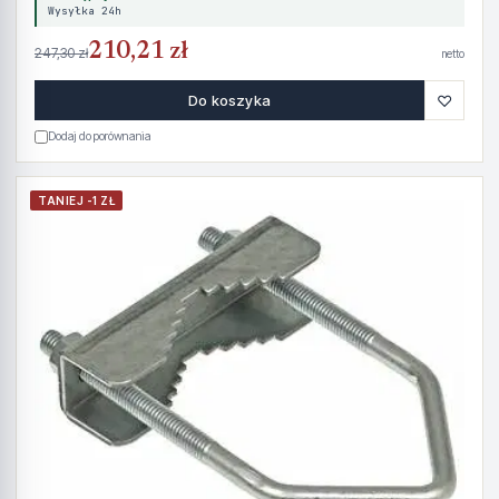
Wysyłka 24h
210,21 zł
247,30 zł
netto
♡
Do koszyka
Dodaj do porównania
TANIEJ -1 ZŁ