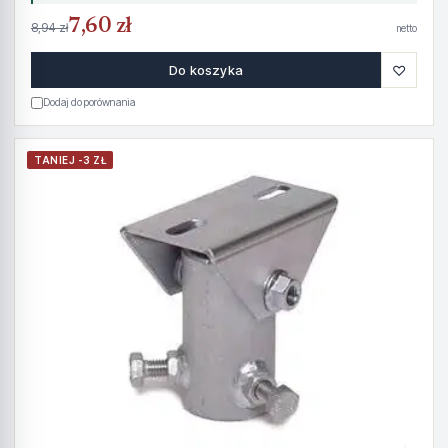
7,60 zł
8,94 zł
netto
♡
Do koszyka
Dodaj do porównania
TANIEJ -3 ZŁ