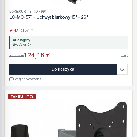
LC-SECURITY · ID 7991
LC-MC-571 - Uchwyt biurkowy 15" - 26"
★ 4.7
· 21 opinii
Dostępny
Wysyłka 24h
124,18 zł
146,10 zł
netto
♡
Do koszyka
Dodaj do porównania
TANIEJ -17 ZŁ