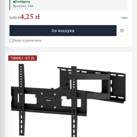
Dostępny
Wysyłka 24h
4,25 zł
5,00 zł
netto
♡
Do koszyka
Dodaj do porównania
TANIEJ -37 ZŁ