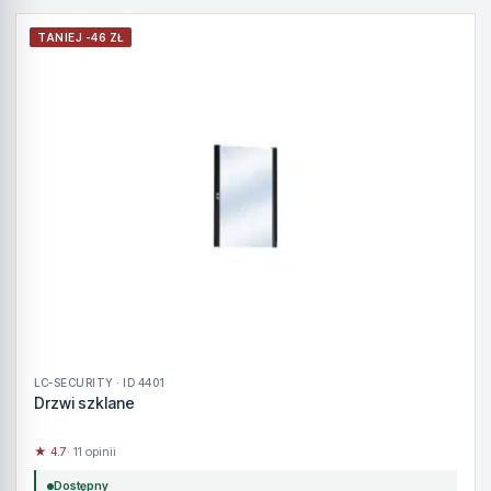
TANIEJ -46 ZŁ
LC-SECURITY · ID 4401
Drzwi szklane
★ 4.7
· 11 opinii
Dostępny