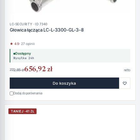
LC-SECURITY · ID 7340
Głowica łącząca LC-L-3300-GL-3-8
★ 4.9
· 27 opinii
Dostępny
Wysyłka 24h
656,92 zł
772,85 zł
netto
♡
Do koszyka
Dodaj do porównania
TANIEJ -41 ZŁ