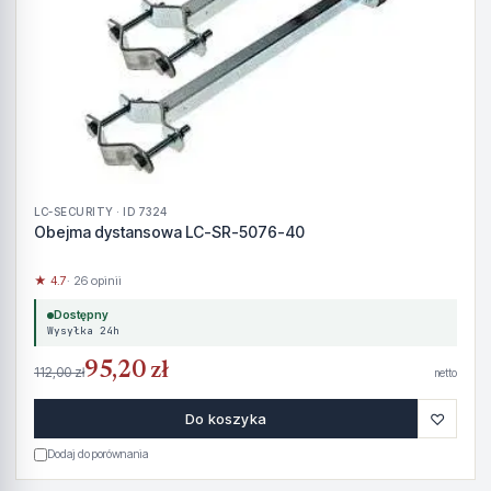
LC-SECURITY · ID 7324
Obejma dystansowa LC-SR-5076-40
★ 4.7
· 26 opinii
Dostępny
Wysyłka 24h
95,20 zł
112,00 zł
netto
♡
Do koszyka
Dodaj do porównania