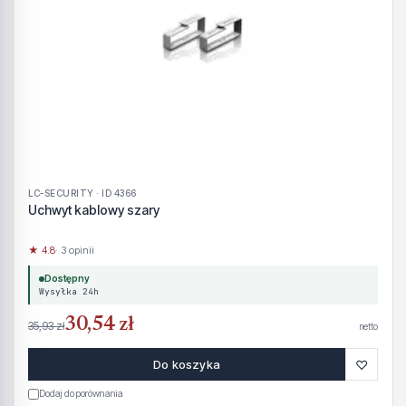
LC-SECURITY · ID 4366
Uchwyt kablowy szary
★ 4.8
· 3 opinii
Dostępny
Wysyłka 24h
30,54 zł
35,93 zł
netto
♡
Do koszyka
Dodaj do porównania