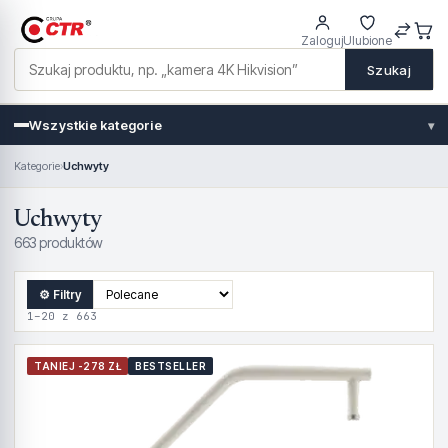
Zaloguj
Ulubione
Szukaj
Wszystkie kategorie
▾
Kategorie
›
Uchwyty
Uchwyty
663 produktów
⚙ Filtry
1–20 z 663
TANIEJ -278 ZŁ
BESTSELLER