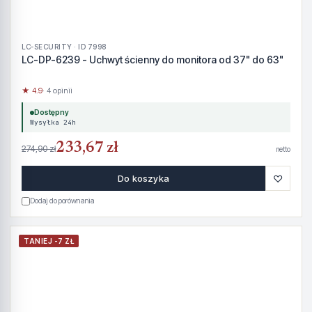
LC-SECURITY · ID 7998
LC-DP-6239 - Uchwyt ścienny do monitora od 37" do 63"
★ 4.9
· 4 opinii
Dostępny
Wysyłka 24h
233,67 zł
274,90 zł
netto
♡
Do koszyka
Dodaj do porównania
TANIEJ -7 ZŁ