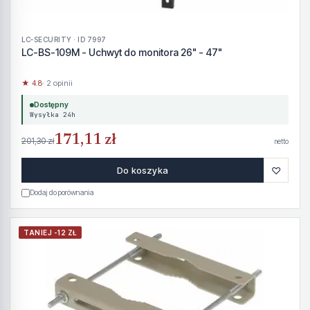
LC-SECURITY · ID 7997
LC-BS-109M - Uchwyt do monitora 26" - 47"
★ 4.8
· 2 opinii
Dostępny
Wysyłka 24h
171,11 zł
201,30 zł
netto
♡
Do koszyka
Dodaj do porównania
TANIEJ -12 ZŁ