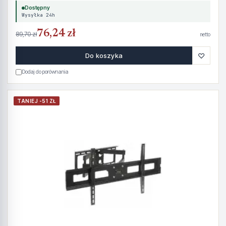
Dostępny
Wysyłka 24h
76,24 zł
89,70 zł
netto
♡
Do koszyka
Dodaj do porównania
TANIEJ -51 ZŁ