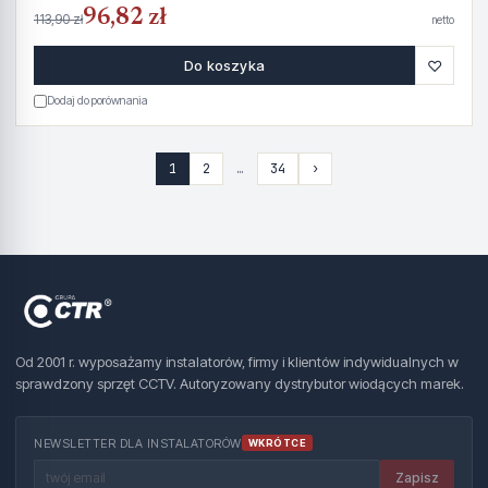
96,82 zł
113,90 zł
netto
♡
Do koszyka
Dodaj do porównania
1
2
…
34
›
Od 2001 r. wyposażamy instalatorów, firmy i klientów indywidualnych w
sprawdzony sprzęt CCTV. Autoryzowany dystrybutor wiodących marek.
NEWSLETTER DLA INSTALATORÓW
WKRÓTCE
Zapisz