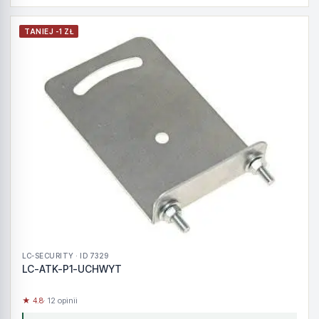
TANIEJ -1 ZŁ
LC-SECURITY · ID 7329
LC-ATK-P1-UCHWYT
★ 4.8
· 12 opinii