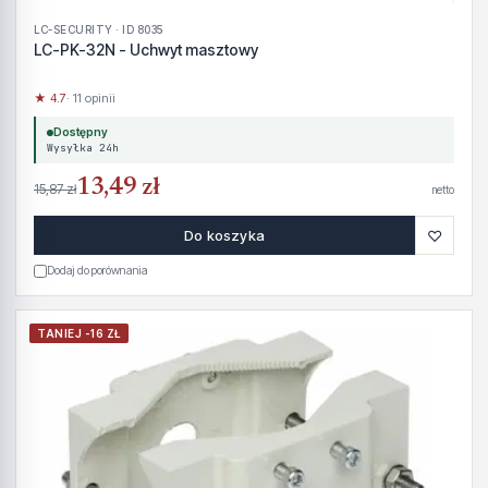
LC-SECURITY · ID 8035
LC-PK-32N - Uchwyt masztowy
★ 4.7
· 11 opinii
Dostępny
Wysyłka 24h
13,49 zł
15,87 zł
netto
♡
Do koszyka
Dodaj do porównania
TANIEJ -16 ZŁ