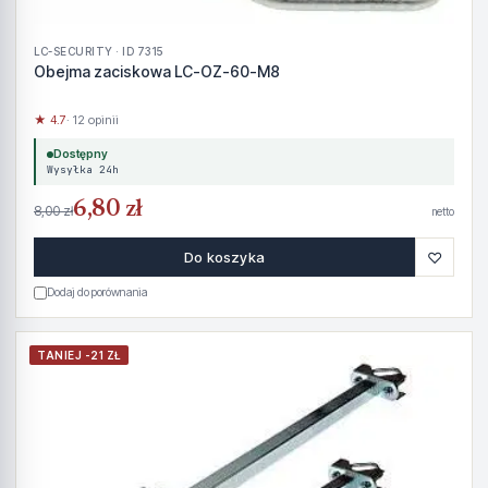
LC-SECURITY · ID 7315
Obejma zaciskowa LC-OZ-60-M8
★ 4.7
· 12 opinii
Dostępny
Wysyłka 24h
6,80 zł
8,00 zł
netto
♡
Do koszyka
Dodaj do porównania
TANIEJ -21 ZŁ