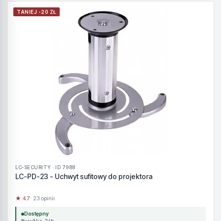
TANIEJ -20 ZŁ
LC-SECURITY · ID 7988
LC-PD-23 - Uchwyt sufitowy do projektora
★ 4.7
· 23 opinii
Dostępny
Wysyłka 24h