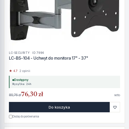
LC-SECURITY · ID 7994
LC-BS-104 - Uchwyt do monitora 17" - 37"
★ 4.7
· 2 opinii
Dostępny
Wysyłka 24h
76,30 zł
89,76 zł
netto
♡
Do koszyka
Dodaj do porównania