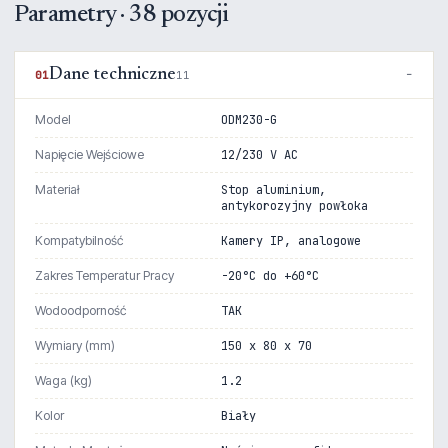
Parametry · 38 pozycji
Dane techniczne
01
11
Model
ODM230-G
Napięcie Wejściowe
12/230 V AC
Materiał
Stop aluminium,
antykorozyjny powłoka
Kompatybilność
Kamery IP, analogowe
Zakres Temperatur Pracy
-20°C do +60°C
Wodoodporność
TAK
Wymiary (mm)
150 x 80 x 70
Waga (kg)
1.2
Kolor
Biały