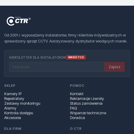
Od 2001 r. wyposażamy instalatorów, firmy i klientów indywidualnych w
sprawdzony sprzęt CCTV. Autoryzowany dystrybutor wiodących marek.
NEWSLETTER DLA INSTALATORÓW
WKRÓTCE
Zapisz
SKLEP
POMOC
Kamery IP
Kontakt
Rejestratory
Reklamacje i zwroty
Zestawy monitoringu
Status zamówienia
Alarmy
FAQ
Kontrola dostępu
Wsparcie techniczne
Akcesoria
Doradca
DLA FIRM
O CTR