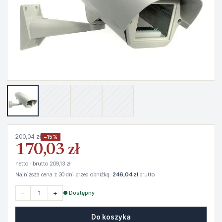
200,04 zł
−15%
170,03 zł
netto · brutto 209,13 zł
Najniższa cena z 30 dni przed obniżką:
246,04 zł
brutto
−
+
● Dostępny
Do koszyka