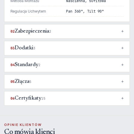
Metoda Montażu
Naścienna, sufitowa
Regulacja Uchwytem
Pan 360°, Tilt 90°
Zabezpieczenia
02
2
Dodatki
03
3
Standardy
04
2
Złącza
05
5
Certyfikaty
06
15
OPINIE KLIENTÓW
Co mówią klienci