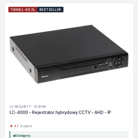
TANIEJ -60 ZŁ
BESTSELLER
LC SECURITY · ID 8149
LC-4000 - Rejestrator hybrydowy CCTV - AHD - IP
★ 4.7
· 8 opinii
Dostępny