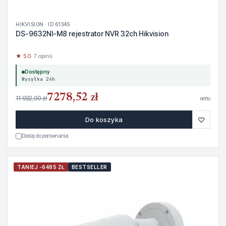
HIKVISION · ID 61345
DS-9632NI-M8 rejestrator NVR 32ch Hikvision
★ 5.0
· 7 opinii
Dostępny
Wysyłka 24h
7278,52 zł
11 932,00 zł
netto
♡
Do koszyka
Dodaj do porównania
TANIEJ -6485 ZŁ
BESTSELLER