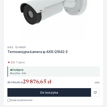
AXIS · ID 44991
Termowizyjna kamera ip AXIS Q1942-E
★ 5.0
· 7 opinii
Dostępny
Wysyłka 24h
29 876,65 zł
35 149,00 zł
netto
♡
Do koszyka
Dodaj do porównania