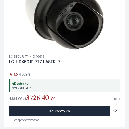
LC SECURITY · ID 10613
LC-HDX50 IP PTZ LASER IR
★ 5.0
· 9 opinii
Dostępny
Wysyłka 24h
3726,40 zł
4384,00 zł
netto
♡
Do koszyka
Dodaj do porównania