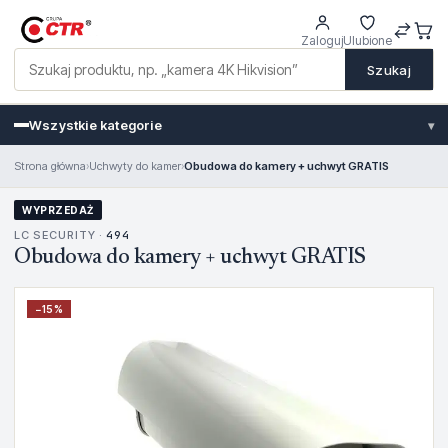
Zaloguj
Ulubione
Szukaj
Wszystkie kategorie
▾
Strona główna
›
Uchwyty do kamer
›
Obudowa do kamery + uchwyt GRATIS
WYPRZEDAŻ
LC SECURITY ·
494
Obudowa do kamery + uchwyt GRATIS
−
15
%