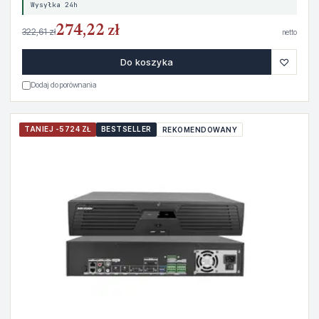
Wysyłka 24h
274,22 zł
322,61 zł
netto
♡
Do koszyka
Dodaj do porównania
TANIEJ -5724 ZŁ
BESTSELLER
REKOMENDOWANY