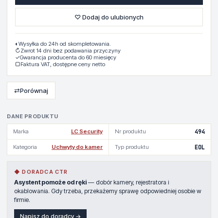
♡ Dodaj do ulubionych
◐
Wysyłka do 24h od skompletowania.
↻
Zwrot 14 dni bez podawania przyczyny
✓
Gwarancja producenta do 60 miesięcy
▢
Faktura VAT, dostępne ceny netto
⇄
Porównaj
DANE PRODUKTU
Marka
LC Security
Nr produktu
494
Kategoria
Uchwyty do kamer
Typ produktu
EOL
◆ DORADCA CTR
Asystent pomoże od ręki
— dobór kamery, rejestratora i
okablowania. Gdy trzeba, przekażemy sprawę odpowiedniej osobie w
firmie.
Napisz do doradcy →