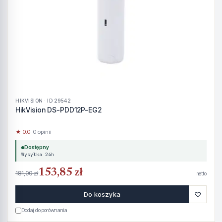
HIKVISION · ID 29542
HikVision DS-PDD12P-EG2
★ 0.0
· 0 opinii
Dostępny
Wysyłka 24h
153,85 zł
181,00 zł
netto
♡
Do koszyka
Dodaj do porównania