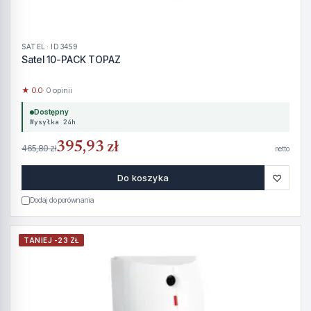
SATEL · ID 3459
Satel 10-PACK TOPAZ
★ 0.0
· 0 opinii
Dostępny
Wysyłka 24h
395,93 zł
465,80 zł
netto
♡
Do koszyka
Dodaj do porównania
TANIEJ -23 ZŁ