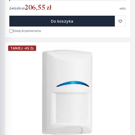
206,55 zł
243,00 zł
netto
♡
Do koszyka
Dodaj do porównania
TANIEJ -45 ZŁ