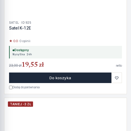
SATEL · ID 925
Satel K-1 2E
★ 0.0
· 0 opinii
Dostępny
Wysyłka 24h
19,55 zł
23,00 zł
netto
♡
Do koszyka
Dodaj do porównania
TANIEJ -3 ZŁ