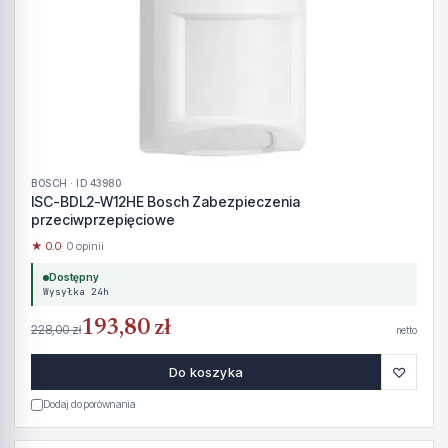
BOSCH · ID 43980
ISC-BDL2-W12HE Bosch Zabezpieczenia
przeciwprzepięciowe
★ 0.0
· 0 opinii
Dostępny
Wysyłka 24h
193,80 zł
228,00 zł
netto
♡
Do koszyka
Dodaj do porównania