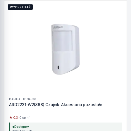
WYPRZEDAŻ
DAHUA · ID 34536
ARD2231-W2(868) Czujniki Akcestoria pozostałe
★ 0.0
· 0 opinii
Dostępny
Wysyłka 24h