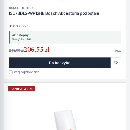
BOSCH · ID 43982
ISC-BDL2-WP12HE Bosch Akcestoria pozostałe
★ 0.0
· 0 opinii
Dostępny
Wysyłka 24h
206,55 zł
243,00 zł
netto
♡
Do koszyka
Dodaj do porównania
TANIEJ -32 ZŁ