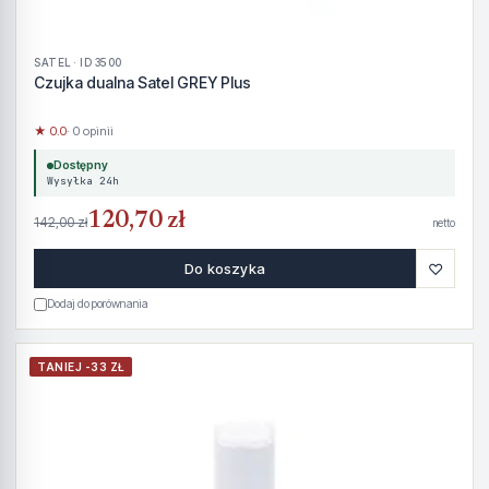
SATEL · ID 3500
Czujka dualna Satel GREY Plus
★ 0.0
· 0 opinii
Dostępny
Wysyłka 24h
120,70 zł
142,00 zł
netto
♡
Do koszyka
Dodaj do porównania
TANIEJ -33 ZŁ