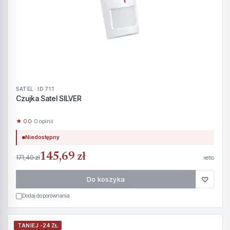
SATEL · ID 711
Czujka Satel SILVER
★ 0.0
· 0 opinii
Niedostępny
145,69 zł
171,40 zł
netto
♡
Do koszyka
Dodaj do porównania
TANIEJ -24 ZŁ