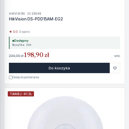
HIKVISION · ID 29548
HikVision DS-PDD15AM-EG2
★ 0.0
· 0 opinii
Dostępny
Wysyłka 24h
198,90 zł
234,00 zł
netto
♡
Do koszyka
Dodaj do porównania
TANIEJ -61 ZŁ