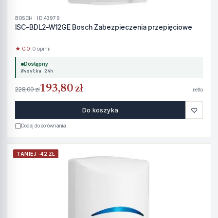
BOSCH · ID 43979
ISC-BDL2-W12GE Bosch Zabezpieczenia przepięciowe
★ 0.0
· 0 opinii
Dostępny
Wysyłka 24h
193,80 zł
228,00 zł
netto
♡
Do koszyka
Dodaj do porównania
TANIEJ -42 ZŁ