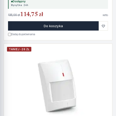
Dostępny
Wysyłka 24h
114,75 zł
135,00 zł
netto
♡
Do koszyka
Dodaj do porównania
TANIEJ -26 ZŁ