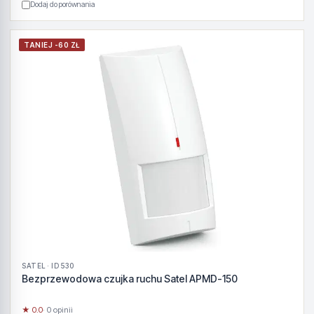
Dodaj do porównania
TANIEJ -60 ZŁ
SATEL · ID 530
Bezprzewodowa czujka ruchu Satel APMD-150
★ 0.0
· 0 opinii