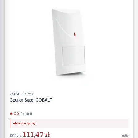
SATEL · ID 729
Czujka Satel COBALT
★ 0.0
· 0 opinii
Niedostępny
111,47 zł
131,15 zł
netto