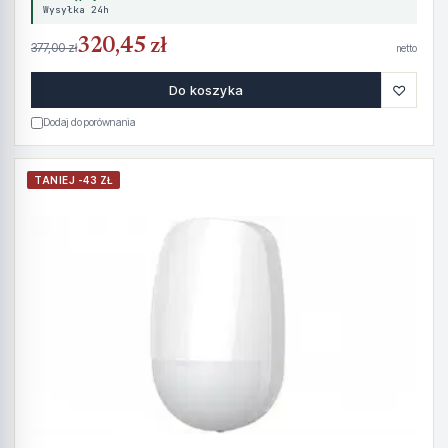
Wysyłka 24h
320,45 zł
377,00 zł
netto
♡
Do koszyka
Dodaj do porównania
TANIEJ -43 ZŁ