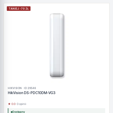
TANIEJ -70 ZŁ
HIKVISION · ID 29546
HikVision DS-PDC10DM-VG3
★ 0.0
· 0 opinii
Dostępny