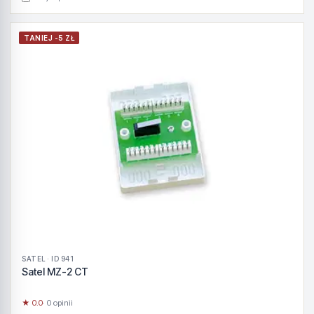
TANIEJ -5 ZŁ
SATEL · ID 941
Satel MZ-2 CT
★ 0.0
· 0 opinii