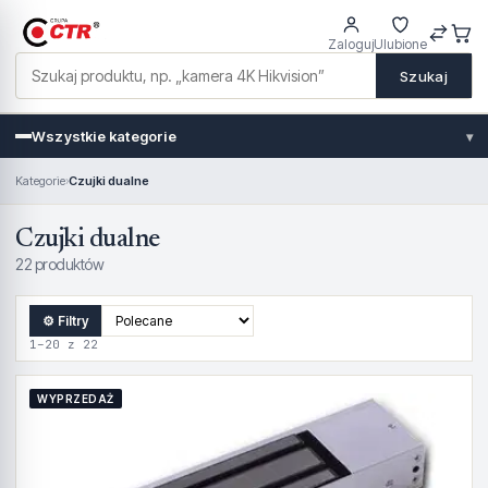
Zaloguj
Ulubione
Szukaj
Wszystkie kategorie
▾
Kategorie
›
Czujki dualne
Czujki dualne
22 produktów
⚙ Filtry
1–20 z 22
WYPRZEDAŻ