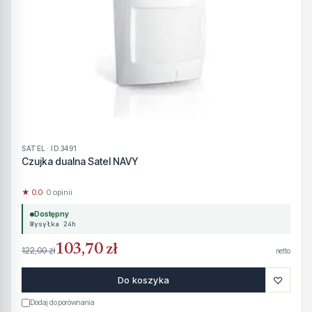
SATEL · ID 3491
Czujka dualna Satel NAVY
★ 0.0
· 0 opinii
Dostępny
Wysyłka 24h
103,70 zł
122,00 zł
netto
♡
Do koszyka
Dodaj do porównania