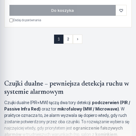
♡
Do koszyka
Dodaj do porównania
1
2
›
Czujki dualne – pewniejsza detekcja ruchu w
systemie alarmowym
Czujki dualne (PIR+MW) łączą dwa tory detekcji:
podczerwień (PIR /
Passive Infra Red)
oraz tor
mikrofalowy (MW / Microwave)
. W
praktyce oznacza to, że alarm wyzwala się dopiero wtedy, gdy ruch
zostanie potwierdzony przez oba czujniki. To rozwiązanie wybiera się
najczęściej wtedy, gdy priorytetem jest
ograniczenie fałszywych
alarmów
w trudniejszych warunkach (np. salon z
kominkiem
,