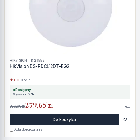
HIKVISION · ID 29552
HikVision DS-PDCL12DT-EG2
★ 0.0
· 0 opinii
Dostępny
Wysyłka 24h
279,65 zł
329,00 zł
netto
♡
Do koszyka
Dodaj do porównania