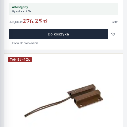
Dostępny
Wysyłka 24h
276,25 zł
325,00 zł
netto
♡
Do koszyka
Dodaj do porównania
TANIEJ -4 ZŁ