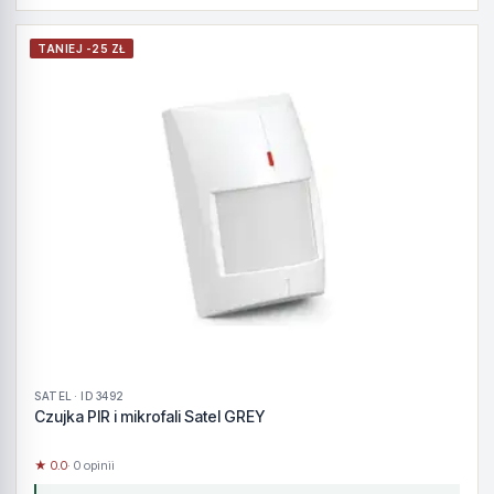
TANIEJ -25 ZŁ
SATEL · ID 3492
Czujka PIR i mikrofali Satel GREY
★ 0.0
· 0 opinii