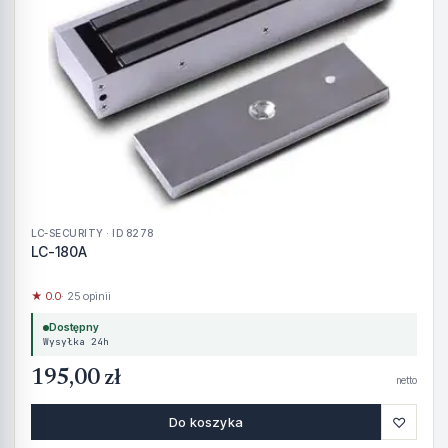
LC-SECURITY · ID 8278
LC-180A
★ 0.0
· 25 opinii
Dostępny
Wysyłka 24h
195,00 zł
netto
♡
Do koszyka