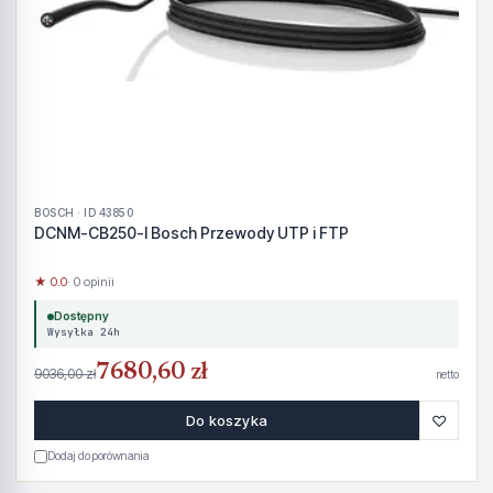
BOSCH · ID 43850
DCNM-CB250-I Bosch Przewody UTP i FTP
★ 0.0
· 0 opinii
Dostępny
Wysyłka 24h
7680,60 zł
9036,00 zł
netto
♡
Do koszyka
Dodaj do porównania