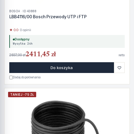
BOSCH · ID 43888
LBB4116/00 Bosch Przewody UTP i FTP
★ 0.0
· 0 opinii
Dostępny
Wysyłka 24h
2411,45 zł
2837,00 zł
netto
♡
Do koszyka
Dodaj do porównania
TANIEJ -75 ZŁ