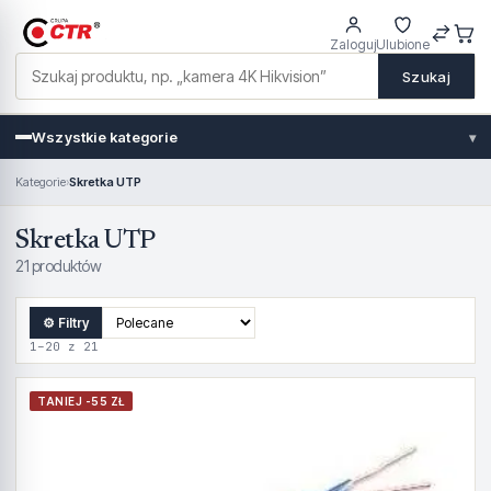
Zaloguj
Ulubione
Szukaj
Wszystkie kategorie
▾
Kategorie
›
Skretka UTP
Skretka UTP
21 produktów
⚙ Filtry
1–20 z 21
TANIEJ -55 ZŁ