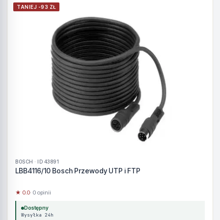
TANIEJ -93 ZŁ
BOSCH · ID 43891
LBB4116/10 Bosch Przewody UTP i FTP
★ 0.0
· 0 opinii
Dostępny
Wysyłka 24h