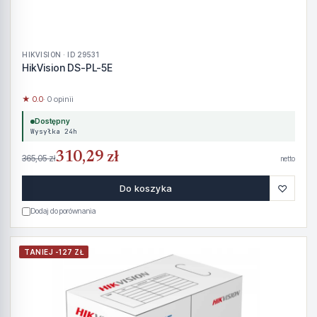
HIKVISION · ID 29531
HikVision DS-PL-5E
★ 0.0
· 0 opinii
Dostępny
Wysyłka 24h
310,29 zł
365,05 zł
netto
♡
Do koszyka
Dodaj do porównania
TANIEJ -127 ZŁ