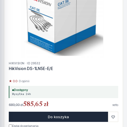
HIKVISION · ID 29532
HikVision DS-1LN5E-E/E
★ 0.0
· 0 opinii
Dostępny
Wysyłka 24h
585,65 zł
689,00 zł
netto
♡
Do koszyka
Dodaj do porównania