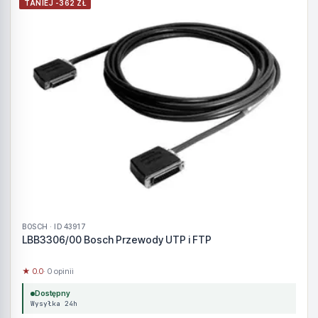
TANIEJ -362 ZŁ
BOSCH · ID 43917
LBB3306/00 Bosch Przewody UTP i FTP
★ 0.0
· 0 opinii
Dostępny
Wysyłka 24h