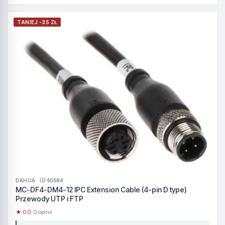
TANIEJ -35 ZŁ
DAHUA · ID 40684
MC-DF4-DM4-12 IPC Extension Cable (4-pin D type)
Przewody UTP i FTP
★ 0.0
· 0 opinii