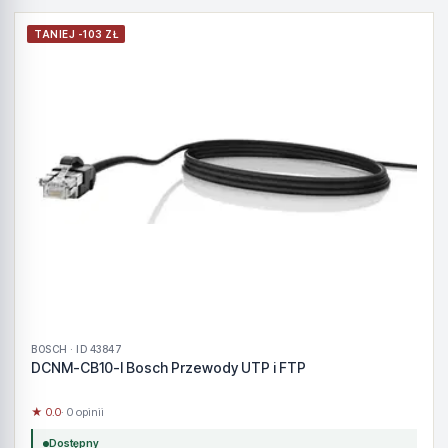
TANIEJ -103 ZŁ
BOSCH · ID 43847
DCNM-CB10-I Bosch Przewody UTP i FTP
★ 0.0
· 0 opinii
Dostępny