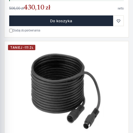
430,10 zł
506,00 zł
netto
♡
Do koszyka
Dodaj do porównania
TANIEJ -111 ZŁ