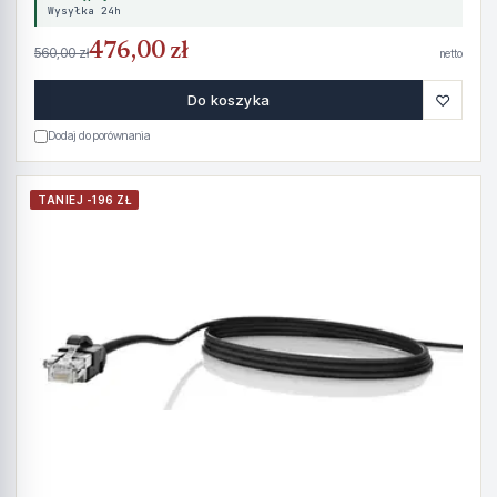
Wysyłka 24h
476,00 zł
560,00 zł
netto
♡
Do koszyka
Dodaj do porównania
TANIEJ -196 ZŁ