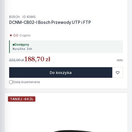
BOSCH · ID 43845
DCNM-CB02-I Bosch Przewody UTP i FTP
★ 0.0
· 0 opinii
Dostępny
Wysyłka 24h
188,70 zł
222,00 zł
netto
♡
Do koszyka
Dodaj do porównania
TANIEJ -64 ZŁ