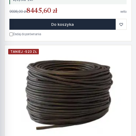
8445,60 zł
9936,00 zł
netto
♡
Do koszyka
Dodaj do porównania
TANIEJ -523 ZŁ