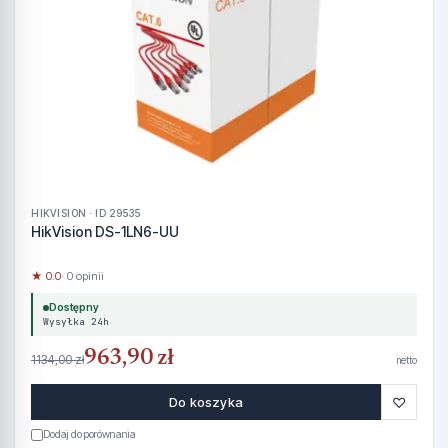
HIKVISION · ID 29535
HikVision DS-1LN6-UU
★ 0.0
· 0 opinii
Dostępny
Wysyłka 24h
963,90 zł
1134,00 zł
netto
♡
Do koszyka
Dodaj do porównania