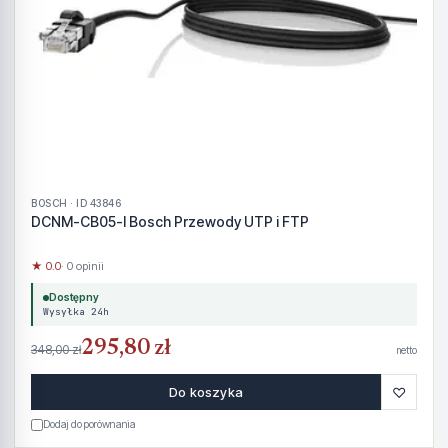
BOSCH · ID 43846
DCNM-CB05-I Bosch Przewody UTP i FTP
★ 0.0
· 0 opinii
Dostępny
Wysyłka 24h
295,80 zł
348,00 zł
netto
♡
Do koszyka
Dodaj do porównania