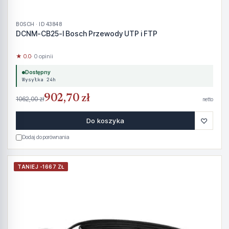
BOSCH · ID 43848
DCNM-CB25-I Bosch Przewody UTP i FTP
★ 0.0
· 0 opinii
Dostępny
Wysyłka 24h
902,70 zł
1062,00 zł
netto
♡
Do koszyka
Dodaj do porównania
TANIEJ -1667 ZŁ