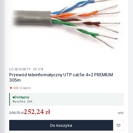
LC-SECURITY · ID 178
Przewód teleinformatyczny UTP cat.5e 4x2 PREMIUM
305m
★ 0.0
· 0 opinii
Dostępny
Wysyłka 24h
252,24 zł
296,75 zł
netto
♡
Do koszyka