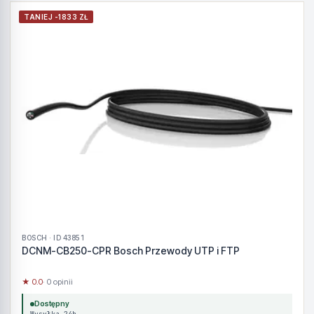
TANIEJ -1833 ZŁ
BOSCH · ID 43851
DCNM-CB250-CPR Bosch Przewody UTP i FTP
★ 0.0
· 0 opinii
Dostępny
Wysyłka 24h