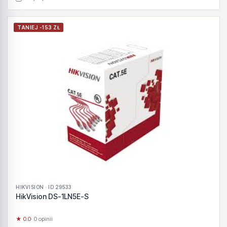
TANIEJ -153 ZŁ
HIKVISION · ID 29533
HikVision DS-1LN5E-S
★ 0.0
· 0 opinii