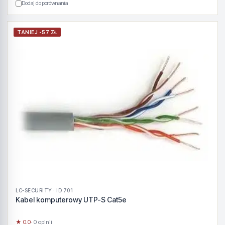
Dodaj do porównania
TANIEJ -57 ZŁ
LC-SECURITY · ID 701
Kabel komputerowy UTP-S Cat5e
★ 0.0
· 0 opinii