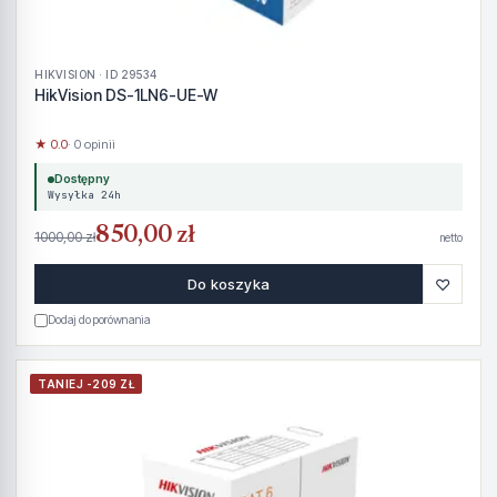
HIKVISION · ID 29534
HikVision DS-1LN6-UE-W
★ 0.0
· 0 opinii
Dostępny
Wysyłka 24h
850,00 zł
1000,00 zł
netto
♡
Do koszyka
Dodaj do porównania
TANIEJ -209 ZŁ