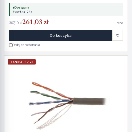
Dostępny
Wysyłka 24h
261,03 zł
307,10 zł
netto
♡
Do koszyka
Dodaj do porównania
TANIEJ -67 ZŁ