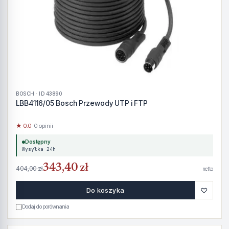
BOSCH · ID 43890
LBB4116/05 Bosch Przewody UTP i FTP
★ 0.0
· 0 opinii
Dostępny
Wysyłka 24h
343,40 zł
404,00 zł
netto
♡
Do koszyka
Dodaj do porównania