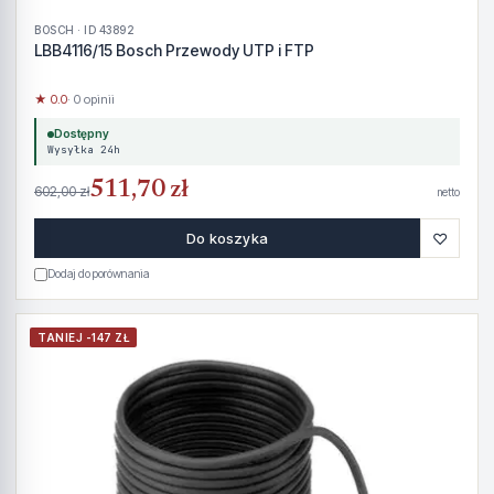
BOSCH · ID 43892
LBB4116/15 Bosch Przewody UTP i FTP
★ 0.0
· 0 opinii
Dostępny
Wysyłka 24h
511,70 zł
602,00 zł
netto
♡
Do koszyka
Dodaj do porównania
TANIEJ -147 ZŁ