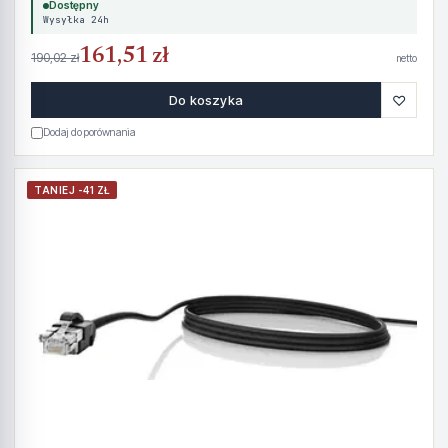
Dostępny
Wysyłka 24h
161,51 zł
190,02 zł
netto
♡
Do koszyka
Dodaj do porównania
TANIEJ -41 ZŁ