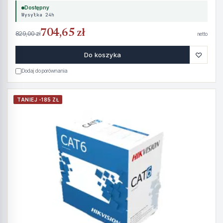
Dostępny
Wysyłka 24h
704,65 zł
829,00 zł
netto
♡
Do koszyka
Dodaj do porównania
TANIEJ -185 ZŁ