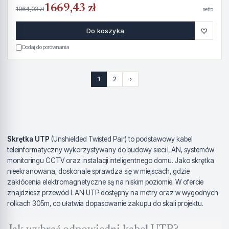
1669,43 zł
1964,03 zł
netto
♡
Do koszyka
Dodaj do porównania
1
2
›
Skrętka UTP
(Unshielded Twisted Pair) to podstawowy kabel
teleinformatyczny wykorzystywany do budowy sieci LAN, systemów
monitoringu CCTV oraz instalacji inteligentnego domu. Jako skrętka
nieekranowana, doskonale sprawdza się w miejscach, gdzie
zakłócenia elektromagnetyczne są na niskim poziomie. W ofercie
znajdziesz przewód LAN UTP dostępny na metry oraz w wygodnych
rolkach 305m, co ułatwia dopasowanie zakupu do skali projektu.