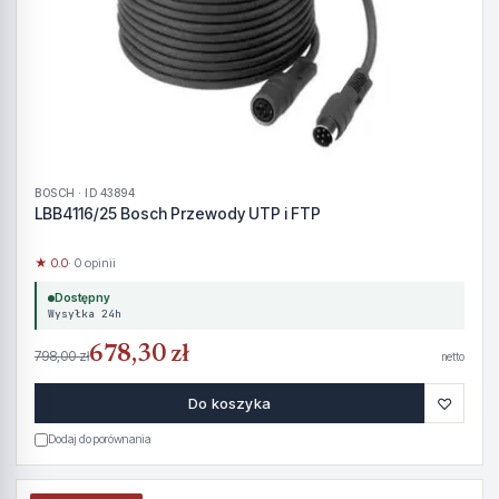
BOSCH · ID 43894
LBB4116/25 Bosch Przewody UTP i FTP
★ 0.0
· 0 opinii
Dostępny
Wysyłka 24h
678,30 zł
798,00 zł
netto
♡
Do koszyka
Dodaj do porównania