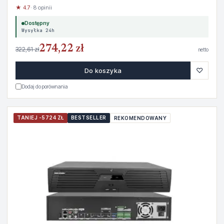
★ 4.7
· 8 opinii
Dostępny
Wysyłka 24h
274,22 zł
322,61 zł
netto
♡
Do koszyka
Dodaj do porównania
TANIEJ -5724 ZŁ
BESTSELLER
REKOMENDOWANY