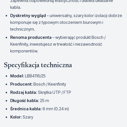
zapewnia odpowiednią elastyczność i ułatwia układanie
kabla.
Dyskretny wygląd
– uniwersalny, szary kolor izolacji dobrze
komponuje się z typowym otoczeniem biurowym i
technicznym.
Renoma producenta
– wybierając produkt Bosch /
Keenfinity, inwestujesz w trwałość i niezawodność
komponentów.
Specyfikacja techniczna
Model:
LBB4116/25
Producent:
Bosch / Keenfinity
Rodzaj kabla:
Skrętka UTP / FTP
Długość kabla:
25 m
Średnica kabla:
6 mm (0.24 in)
Kolor:
Szary