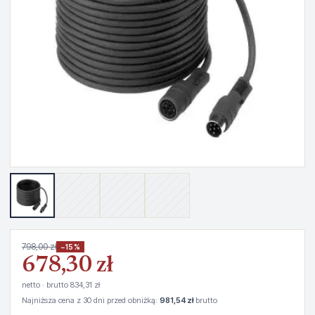
798,00 zł
−15%
678,30 zł
netto · brutto 834,31 zł
Najniższa cena z 30 dni przed obniżką:
981,54 zł
brutto