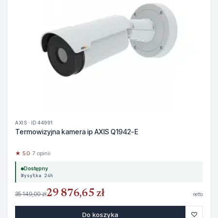
AXIS · ID 44991
Termowizyjna kamera ip AXIS Q1942-E
★ 5.0
· 7 opinii
Dostępny
Wysyłka 24h
29 876,65 zł
35 149,00 zł
netto
♡
Do koszyka