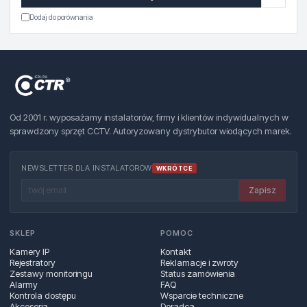
Dodaj do porównania
Od 2001 r. wyposażamy instalatorów, firmy i klientów indywidualnych w
sprawdzony sprzęt CCTV. Autoryzowany dystrybutor wiodących marek.
NEWSLETTER DLA INSTALATORÓW
WKRÓTCE
Zapisz
SKLEP
POMOC
Kamery IP
Kontakt
Rejestratory
Reklamacje i zwroty
Zestawy monitoringu
Status zamówienia
Alarmy
FAQ
Kontrola dostępu
Wsparcie techniczne
Akcesoria
Doradca