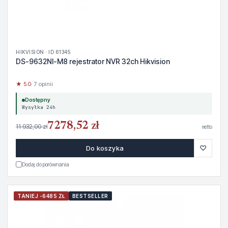
HIKVISION · ID 61345
DS-9632NI-M8 rejestrator NVR 32ch Hikvision
★ 5.0
· 7 opinii
Dostępny
Wysyłka 24h
7278,52 zł
11 932,00 zł
netto
♡
Do koszyka
Dodaj do porównania
TANIEJ -6485 ZŁ
BESTSELLER