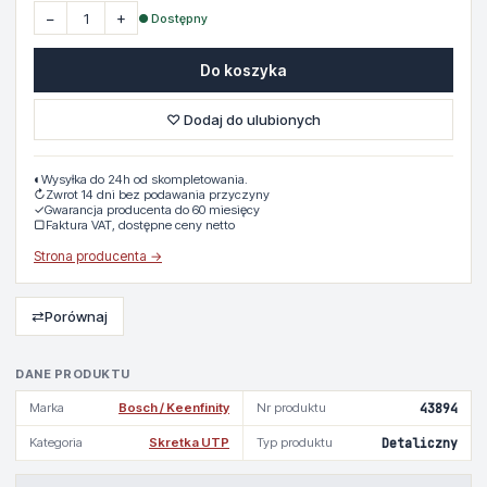
−
+
● Dostępny
Do koszyka
♡ Dodaj do ulubionych
◐
Wysyłka do 24h od skompletowania.
↻
Zwrot 14 dni bez podawania przyczyny
✓
Gwarancja producenta do 60 miesięcy
▢
Faktura VAT, dostępne ceny netto
Strona producenta →
⇄
Porównaj
DANE PRODUKTU
Marka
Bosch / Keenfinity
Nr produktu
43894
Kategoria
Skretka UTP
Typ produktu
Detaliczny