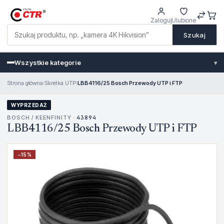
Zaloguj
Ulubione
Szukaj
Wszystkie kategorie
▾
Strona główna
›
Skretka UTP
›
LBB4116/25 Bosch Przewody UTP i FTP
WYPRZEDAŻ
BOSCH / KEENFINITY ·
43894
LBB4116/25 Bosch Przewody UTP i FTP
−
15
%