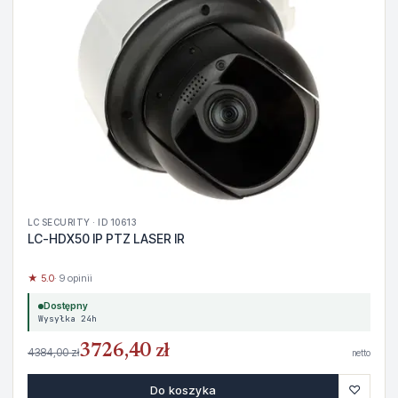
LC SECURITY · ID 10613
LC-HDX50 IP PTZ LASER IR
★ 5.0
· 9 opinii
Dostępny
Wysyłka 24h
3726,40 zł
4384,00 zł
netto
♡
Do koszyka