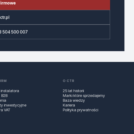
firmowe
tr.pl
8 504 500 007
FIRM
O CTR
 instalatora
25 lat historii
a B2B
Marki które sprzedajemy
enia
Baza wiedzy
ty inwestycyjne
Kariera
ra VAT
Polityka prywatności