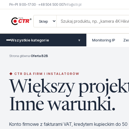
Pn–Pt 9:00–17:00 · +48 504 500 007
info@ctr.pl
Wszystkie kategorie
Monitoring IP
Ze
▾
Strona główna
›
Oferta B2B
◆ CTR DLA FIRM I INSTALATORÓW
Większy projek
Inne warunki.
Konto firmowe z fakturami VAT, kredytem kupieckim do 50 