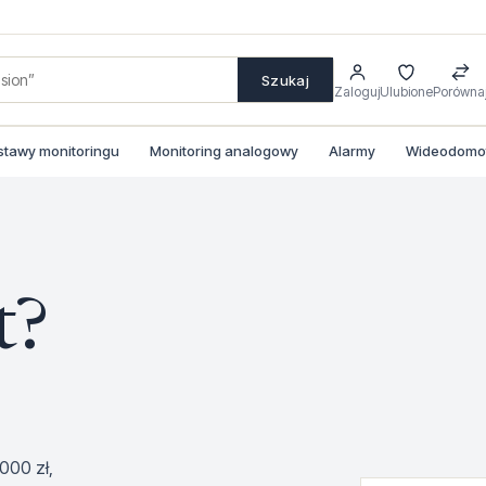
Szukaj
Zaloguj
Ulubione
Porówna
stawy monitoringu
Monitoring analogowy
Alarmy
Wideodomofo
t?
000 zł,