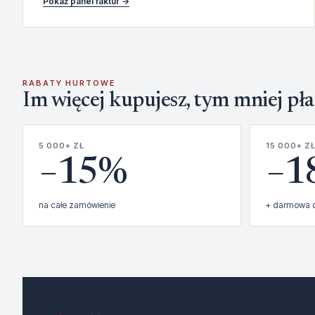
Pokaż panel faktur →
RABATY HURTOWE
Im więcej kupujesz, tym mniej pła
5 000+ ZŁ
15 000+ Z
−15%
−1
na całe zamówienie
+ darmowa d