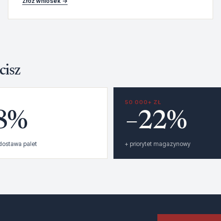
Złóż wniosek →
cisz
Ł
50 000+ ZŁ
8%
−22%
ostawa palet
+ priorytet magazynowy