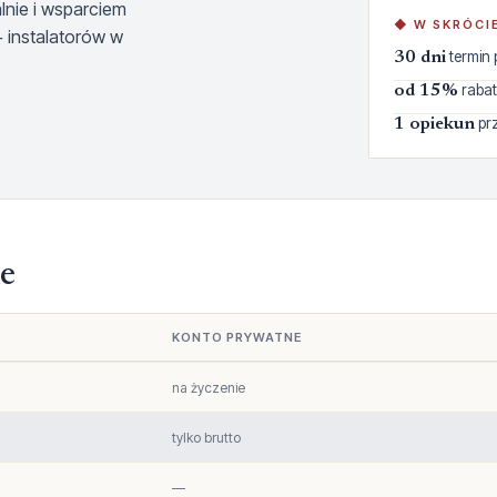
nie i wsparciem
◆ W SKRÓCI
+ instalatorów w
termin 
30 dni
rabat
od 15%
prz
1 opiekun
e
KONTO PRYWATNE
na życzenie
tylko brutto
—