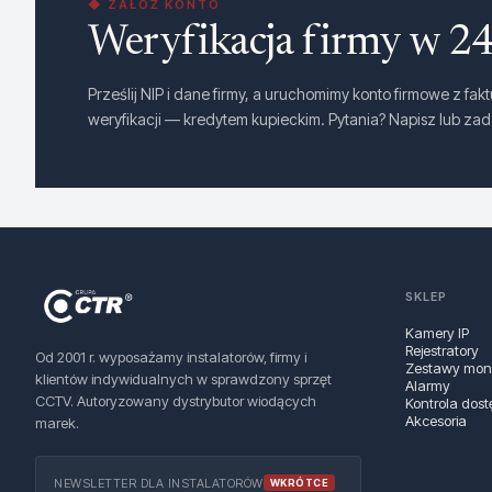
◆ ZAŁÓŻ KONTO
Weryfikacja firmy w 24
Prześlij NIP i dane firmy, a uruchomimy konto firmowe z fak
weryfikacji — kredytem kupieckim. Pytania? Napisz lub za
SKLEP
Kamery IP
Rejestratory
Od 2001 r. wyposażamy instalatorów, firmy i
Zestawy moni
klientów indywidualnych w sprawdzony sprzęt
Alarmy
CCTV. Autoryzowany dystrybutor wiodących
Kontrola dost
Akcesoria
marek.
NEWSLETTER DLA INSTALATORÓW
WKRÓTCE