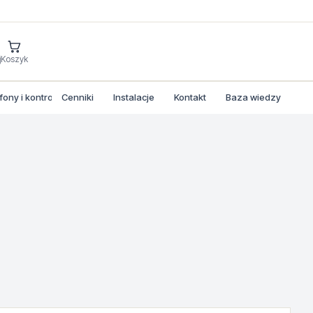
j
Koszyk
ny i kontrola dostepu
Cenniki
Instalacje
Kontakt
Baza wiedzy