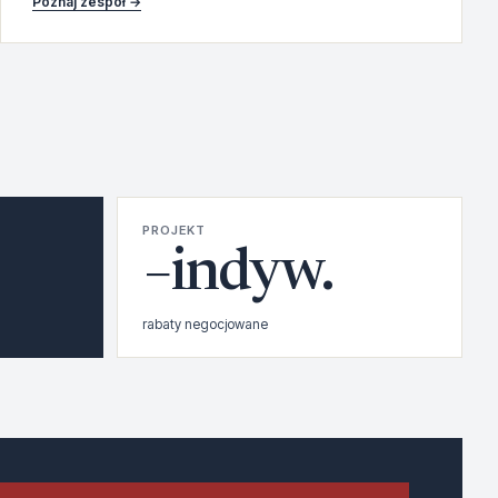
Poznaj zespół →
PROJEKT
−indyw.
rabaty negocjowane