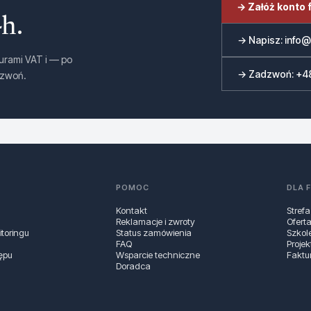
→ Załóż konto 
h.
→ Napisz: info@c
turami VAT i — po
→ Zadzwoń: +4
dzwoń.
POMOC
DLA 
Kontakt
Strefa
Reklamacje i zwroty
Ofert
toringu
Status zamówienia
Szkol
FAQ
Projek
ępu
Wsparcie techniczne
Faktu
Doradca