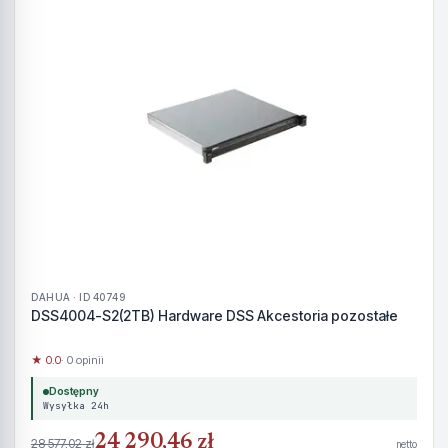
DAHUA · ID 40749
DSS4004-S2(2TB) Hardware DSS Akcestoria pozostałe
★ 0.0
· 0 opinii
Dostępny
Wysyłka 24h
24 290,46 zł
28 577,02 zł
netto