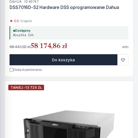
DAHUA · ID 40747
DSS7016D-S2 Hardware DSS oprogramowanie Dahua
★ 0.0
· 0 opinii
Dostępny
Wysyłka 24h
58 174,86 zł
68 441,02 zł
netto
♡
Do koszyka
Dodaj do porównania
TANIEJ -13 725 ZŁ