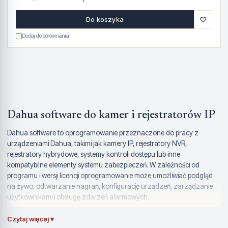
♡
Do koszyka
Dodaj do porównania
Dahua software do kamer i rejestratorów IP
Dahua software to oprogramowanie przeznaczone do pracy z
urządzeniami Dahua, takimi jak kamery IP, rejestratory NVR,
rejestratory hybrydowe, systemy kontroli dostępu lub inne
kompatybilne elementy systemu zabezpieczeń. W zależności od
programu i wersji licencji oprogramowanie może umożliwiać podgląd
na żywo, odtwarzanie nagrań, konfigurację urządzeń, zarządzanie
użytkownikami i obsługę zdarzeń alarmowych.
Takie rozwiązania sprawdzają się w domach, firmach, sklepach,
Czytaj więcej ▾
biurach, magazynach, na parkingach oraz w instalacjach