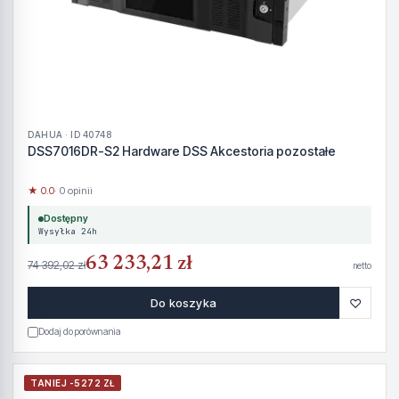
DAHUA · ID 40748
DSS7016DR-S2 Hardware DSS Akcestoria pozostałe
★ 0.0
· 0 opinii
Dostępny
Wysyłka 24h
63 233,21 zł
74 392,02 zł
netto
♡
Do koszyka
Dodaj do porównania
TANIEJ -5272 ZŁ