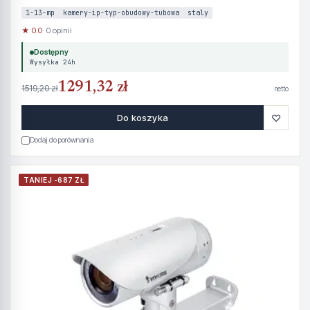
1-13-mp
kamery-ip-typ-obudowy-tubowa
staly
★ 0.0
· 0 opinii
Dostępny
Wysyłka 24h
1291,32 zł
1519,20 zł
netto
♡
Do koszyka
Dodaj do porównania
TANIEJ -687 ZŁ