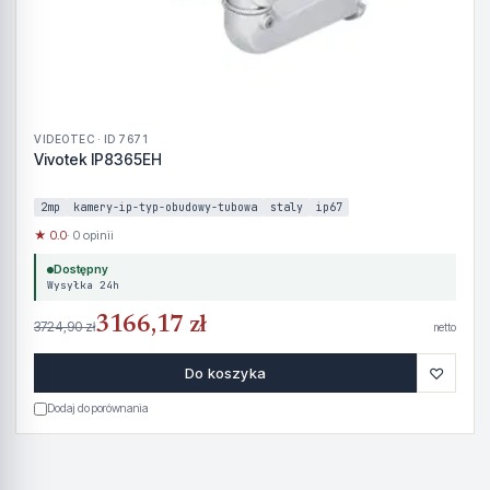
VIDEOTEC · ID 7671
Vivotek IP8365EH
2mp
kamery-ip-typ-obudowy-tubowa
staly
ip67
★ 0.0
· 0 opinii
Dostępny
Wysyłka 24h
3166,17 zł
3724,90 zł
netto
♡
Do koszyka
Dodaj do porównania