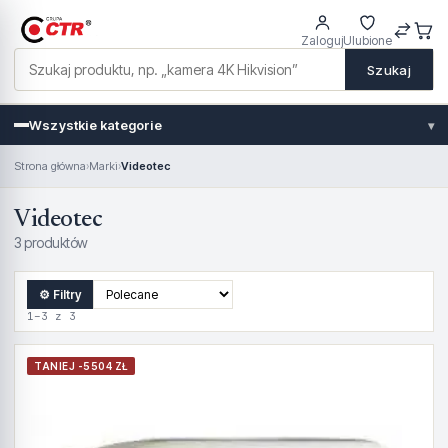
Zaloguj
Ulubione
Szukaj
Wszystkie kategorie
▾
Strona główna
›
Marki
›
Videotec
Videotec
3 produktów
⚙ Filtry
1–3 z 3
TANIEJ -5504 ZŁ