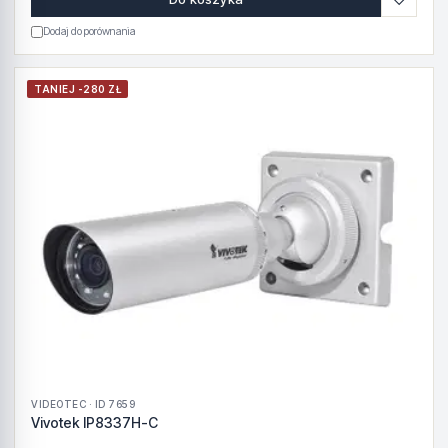
Dodaj do porównania
TANIEJ -280 ZŁ
VIDEOTEC · ID 7659
Vivotek IP8337H-C