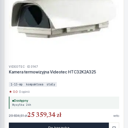
VIDEOTEC · ID 3147
Kamera termowizyjna Videotec HTC32K2A325
1-13-mp
kompaktowa
staly
★ 0.0
· 0 opinii
Dostępny
Wysyłka 24h
25 359,34 zł
29 834,51 zł
netto
♡
Do koszyka