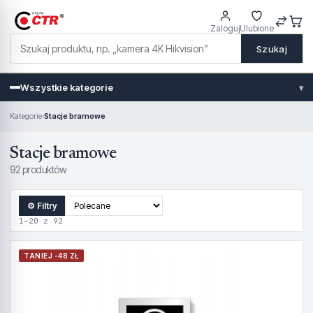
Zaloguj
Ulubione
Szukaj
Wszystkie kategorie
▾
Kategorie
›
Stacje bramowe
Stacje bramowe
92 produktów
⚙ Filtry
1–20 z 92
TANIEJ -48 ZŁ