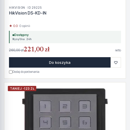
HIKVISION · ID 29225
HikVision DS-KD-IN
★ 0.0
· 0 opinii
Dostępny
Wysyłka 24h
221,00 zł
260,00 zł
netto
♡
Do koszyka
Dodaj do porównania
TANIEJ -123 ZŁ