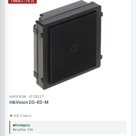
TANIEJ -76 ZŁ
HIKVISION · ID 29227
HikVision DS-KD-M
★ 0.0
· 0 opinii
Dostępny
Wysyłka 24h