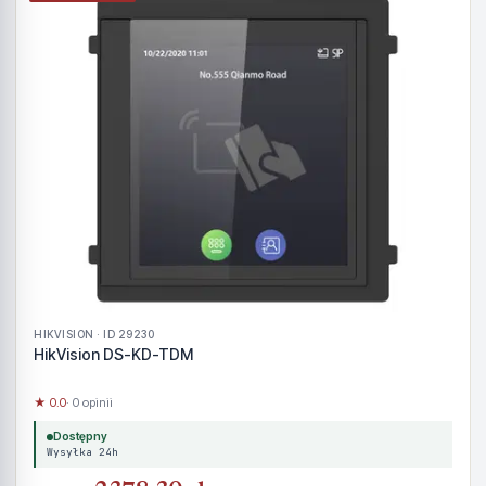
HIKVISION · ID 29230
HikVision DS-KD-TDM
★ 0.0
· 0 opinii
Dostępny
Wysyłka 24h