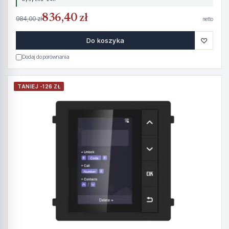
836,40 zł
984,00 zł
netto
♡
Do koszyka
Dodaj do porównania
TANIEJ -126 ZŁ