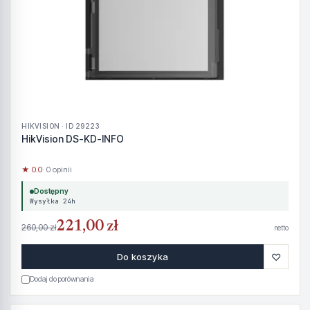
HIKVISION · ID 29223
HikVision DS-KD-INFO
★ 0.0
· 0 opinii
Dostępny
Wysyłka 24h
221,00 zł
260,00 zł
netto
♡
Do koszyka
Dodaj do porównania