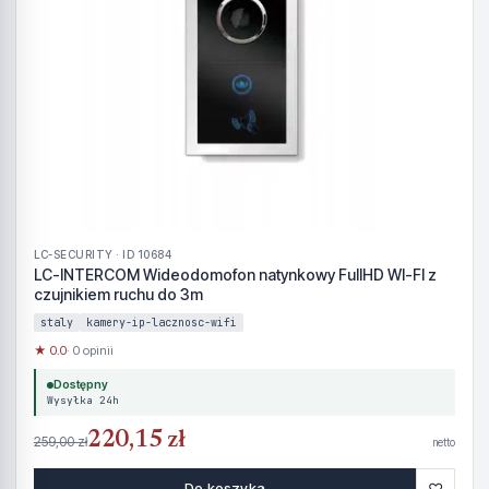
LC-SECURITY · ID 10684
LC-INTERCOM Wideodomofon natynkowy FullHD WI-FI z
czujnikiem ruchu do 3m
staly
kamery-ip-lacznosc-wifi
★ 0.0
· 0 opinii
Dostępny
Wysyłka 24h
220,15 zł
259,00 zł
netto
♡
Do koszyka