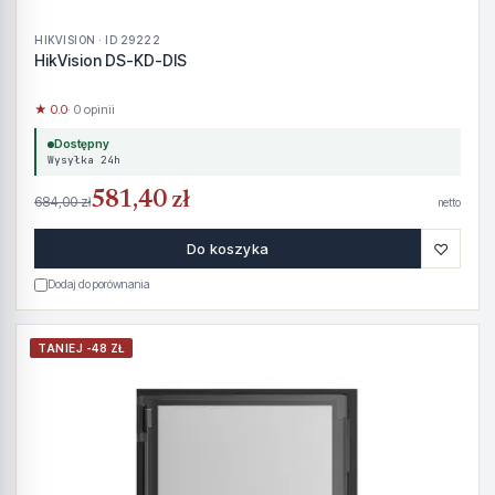
HIKVISION · ID 29222
HikVision DS-KD-DIS
★ 0.0
· 0 opinii
Dostępny
Wysyłka 24h
581,40 zł
684,00 zł
netto
♡
Do koszyka
Dodaj do porównania
TANIEJ -48 ZŁ