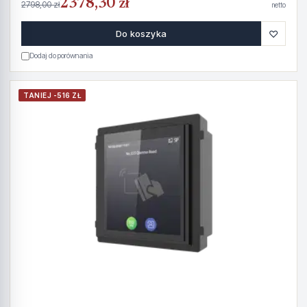
2378,30 zł
2798,00 zł
netto
♡
Do koszyka
Dodaj do porównania
TANIEJ -516 ZŁ