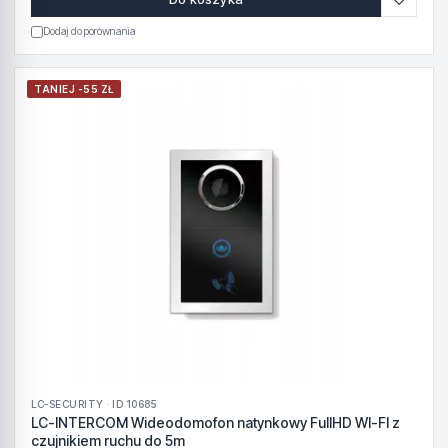
Dodaj do porównania
TANIEJ -55 ZŁ
LC-SECURITY · ID 10685
LC-INTERCOM Wideodomofon natynkowy FullHD WI-FI z
czujnikiem ruchu do 5m