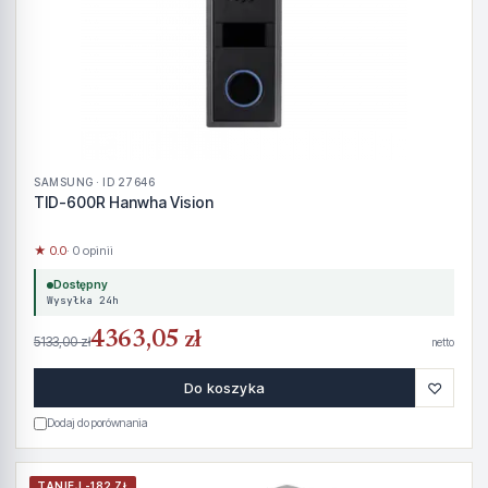
SAMSUNG · ID 27646
TID-600R Hanwha Vision
★ 0.0
· 0 opinii
Dostępny
Wysyłka 24h
4363,05 zł
5133,00 zł
netto
♡
Do koszyka
Dodaj do porównania
TANIEJ -182 ZŁ