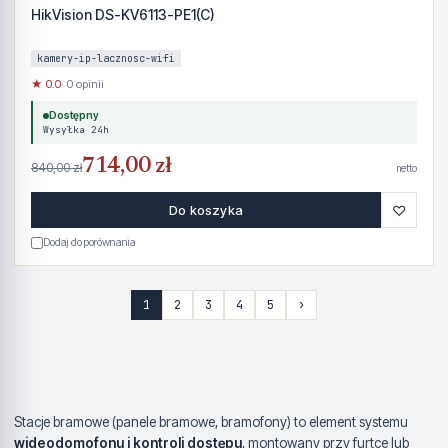
HikVision DS-KV6113-PE1(C)
kamery-ip-lacznosc-wifi
★ 0.0
· 0 opinii
Dostępny
Wysyłka 24h
714,00 zł
840,00 zł
netto
♡
Do koszyka
Dodaj do porównania
1
2
3
4
5
›
Stacje bramowe (panele bramowe, bramofony) to element systemu
wideodomofonu i kontroli dostępu
, montowany przy furtce lub