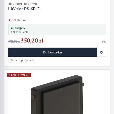
HIKVISION · ID 29228
HikVision DS-KD-E
★ 0.0
· 0 opinii
Dostępny
Wysyłka 24h
350,20 zł
412,00 zł
netto
♡
Do koszyka
Dodaj do porównania
TANIEJ -29 ZŁ