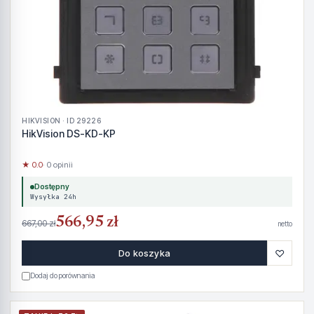
HIKVISION · ID 29226
HikVision DS-KD-KP
★ 0.0
· 0 opinii
Dostępny
Wysyłka 24h
566,95 zł
667,00 zł
netto
♡
Do koszyka
Dodaj do porównania