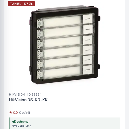
TANIEJ -57 ZŁ
HIKVISION · ID 29224
HikVision DS-KD-KK
★ 0.0
· 0 opinii
Dostępny
Wysyłka 24h