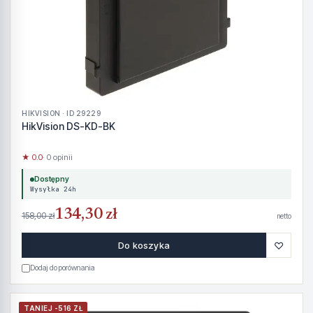
HIKVISION · ID 29229
HikVision DS-KD-BK
★ 0.0
· 0 opinii
Dostępny
Wysyłka 24h
134,30 zł
158,00 zł
netto
♡
Do koszyka
Dodaj do porównania
TANIEJ -516 ZŁ