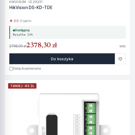
HIKVISION · ID 29231
HikVision DS-KD-TDE
★ 0.0
· 0 opinii
Dostępny
Wysyłka 24h
2378,30 zł
2798,00 zł
netto
♡
Do koszyka
Dodaj do porównania
TANIEJ -85 ZŁ