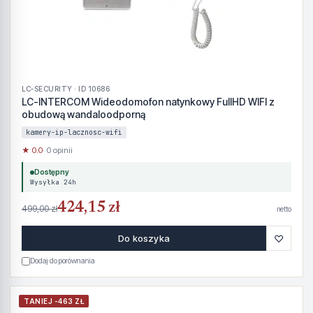
LC-SECURITY · ID 10686
LC-INTERCOM Wideodomofon natynkowy FullHD WIFI z
obudową wandaloodporną
kamery-ip-lacznosc-wifi
★ 0.0
· 0 opinii
Dostępny
Wysyłka 24h
424,15 zł
499,00 zł
netto
♡
Do koszyka
Dodaj do porównania
TANIEJ -463 ZŁ