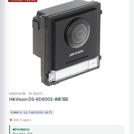
HIKVISION · ID 29221
HikVision DS-KD8003-IME1(B)
kamery-ip-lacznosc-wifi
★ 0.0
· 0 opinii
Dostępny
Wysyłka 24h