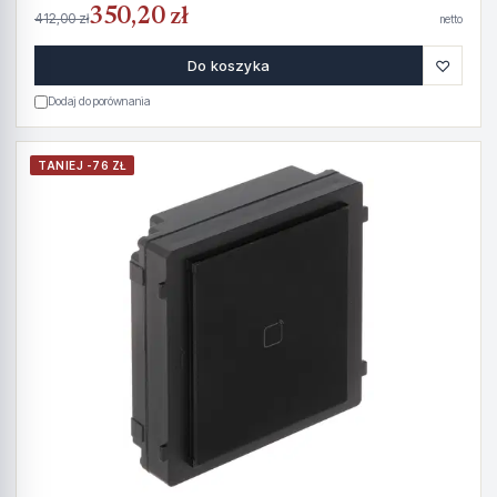
350,20 zł
412,00 zł
netto
♡
Do koszyka
Dodaj do porównania
TANIEJ -76 ZŁ