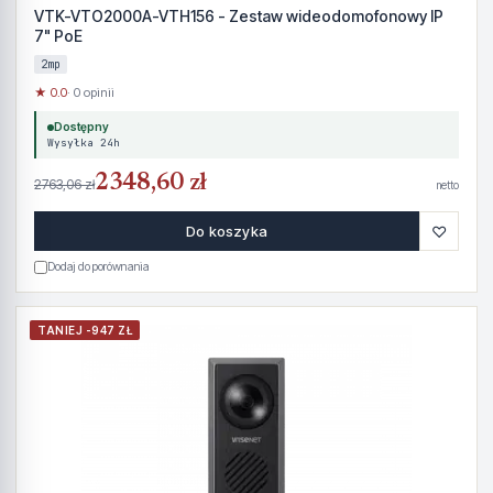
VTK-VTO2000A-VTH156 - Zestaw wideodomofonowy IP
7" PoE
2mp
★ 0.0
· 0 opinii
Dostępny
Wysyłka 24h
2348,60 zł
2763,06 zł
netto
♡
Do koszyka
Dodaj do porównania
TANIEJ -947 ZŁ