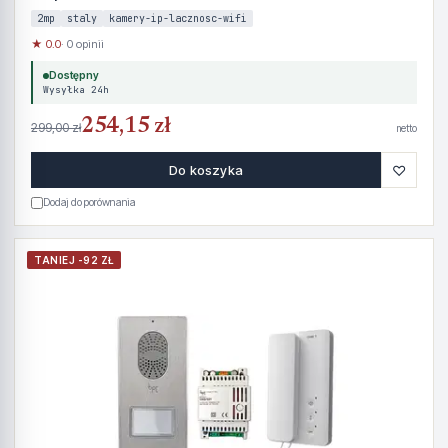
2mp
staly
kamery-ip-lacznosc-wifi
★ 0.0
· 0 opinii
Dostępny
Wysyłka 24h
254,15 zł
299,00 zł
netto
♡
Do koszyka
Dodaj do porównania
TANIEJ -92 ZŁ