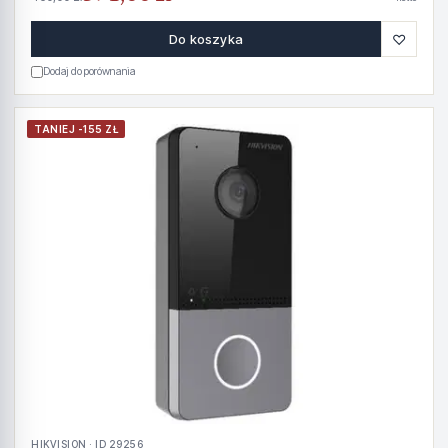
♡
Do koszyka
Dodaj do porównania
TANIEJ -155 ZŁ
HIKVISION · ID 29256