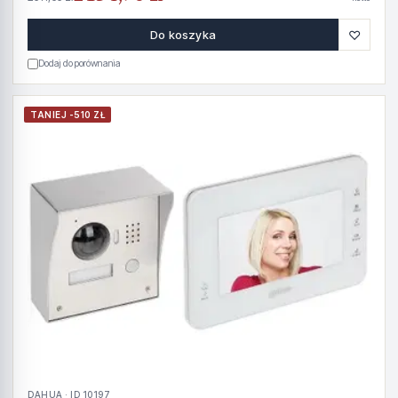
♡
Do koszyka
Dodaj do porównania
TANIEJ -510 ZŁ
DAHUA · ID 10197