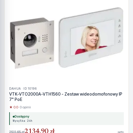
DAHUA · ID 10196
VTK-VTO2000A-VTH1560 - Zestaw wideodomofonowy IP
7" PoE
★ 0.0
· 0 opinii
Dostępny
Wysyłka 24h
2134,90 zł
2511,65 zł
netto