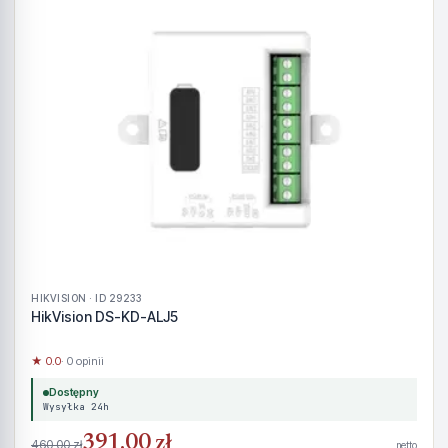
HIKVISION · ID 29233
HikVision DS-KD-ALJ5
★ 0.0
· 0 opinii
Dostępny
Wysyłka 24h
391,00 zł
460,00 zł
netto