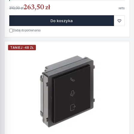
263,50 zł
310,00 zł
netto
♡
Do koszyka
Dodaj do porównania
TANIEJ -48 ZŁ