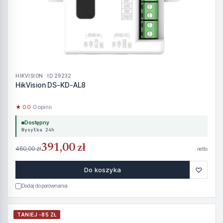
HIKVISION · ID 29232
HikVision DS-KD-AL8
★ 0.0
· 0 opinii
Dostępny
Wysyłka 24h
391,00 zł
460,00 zł
netto
♡
Do koszyka
Dodaj do porównania
TANIEJ -85 ZŁ