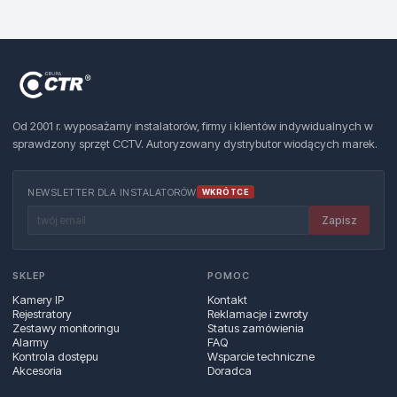
Od 2001 r. wyposażamy instalatorów, firmy i klientów indywidualnych w
sprawdzony sprzęt CCTV. Autoryzowany dystrybutor wiodących marek.
NEWSLETTER DLA INSTALATORÓW
WKRÓTCE
Zapisz
SKLEP
POMOC
Kamery IP
Kontakt
Rejestratory
Reklamacje i zwroty
Zestawy monitoringu
Status zamówienia
Alarmy
FAQ
Kontrola dostępu
Wsparcie techniczne
Akcesoria
Doradca