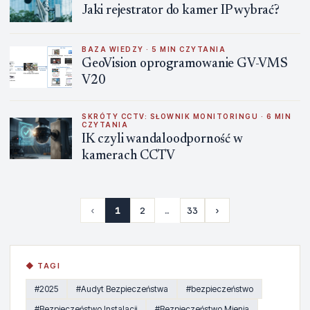
Jaki rejestrator do kamer IP wybrać?
BAZA WIEDZY · 5 MIN CZYTANIA
GeoVision oprogramowanie GV-VMS
V20
SKRÓTY CCTV: SŁOWNIK MONITORINGU · 6 MIN
CZYTANIA
IK czyli wandaloodporność w
kamerach CCTV
‹
1
2
…
33
›
◆ TAGI
#2025
#Audyt Bezpieczeństwa
#bezpieczeństwo
#Bezpieczeństwo Instalacji
#Bezpieczeństwo Mienia