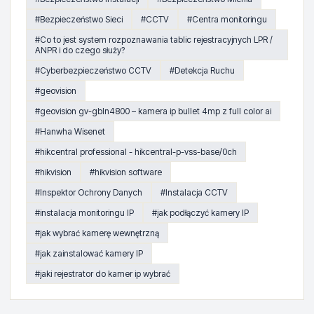
#Bezpieczeństwo Sieci
#CCTV
#Centra monitoringu
#Co to jest system rozpoznawania tablic rejestracyjnych LPR /
ANPR i do czego służy?
#Cyberbezpieczeństwo CCTV
#Detekcja Ruchu
#geovision
#geovision gv-gbln4800 – kamera ip bullet 4mp z full color ai
#Hanwha Wisenet
#hikcentral professional - hikcentral-p-vss-base/0ch
#hikvision
#hikvision software
#Inspektor Ochrony Danych
#Instalacja CCTV
#instalacja monitoringu IP
#jak podłączyć kamery IP
#jak wybrać kamerę wewnętrzną
#jak zainstalować kamery IP
#jaki rejestrator do kamer ip wybrać