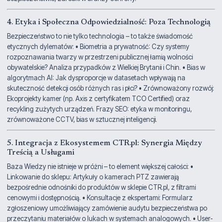
4. Etyka i Społeczna Odpowiedzialność: Poza Technologią
Bezpieczeństwo to nie tylko technologia – to także świadomość
etycznych dylematów: • Biometria a prywatność: Czy systemy
rozpoznawania twarzy w przestrzeni publicznej łamią wolności
obywatelskie? Analiza przypadków z Wielkiej Brytanii i Chin. • Bias w
algorytmach AI: Jak dysproporcje w datasetach wpływają na
skuteczność detekcji osób różnych ras i płci? • Zrównoważony rozwój:
Ekoprojekty kamer (np. Axis z certyfikatem TCO Certified) oraz
recykling zużytych urządzeń. Frazy SEO: etyka w monitoringu,
zrównoważone CCTV, bias w sztucznej inteligencji.
5. Integracja z Ekosystemem CTR.pl: Synergia Między
Treścią a Usługami
Baza Wiedzy nie istnieje w próżni – to element większej całości: •
Linkowanie do sklepu: Artykuły o kamerach PTZ zawierają
bezpośrednie odnośniki do produktów w sklepie CTR.pl, z filtrami
cenowymi i dostępnością. • Konsultacje z ekspertami: Formularz
zgłoszeniowy umożliwiający zamówienie audytu bezpieczeństwa po
przeczytaniu materiałów o lukach w systemach analogowych. • User-