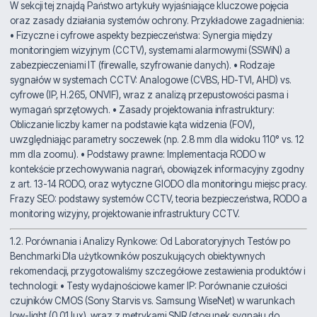
W sekcji tej znajdą Państwo artykuły wyjaśniające kluczowe pojęcia
oraz zasady działania systemów ochrony. Przykładowe zagadnienia:
• Fizyczne i cyfrowe aspekty bezpieczeństwa: Synergia między
monitoringiem wizyjnym (CCTV), systemami alarmowymi (SSWiN) a
zabezpieczeniami IT (firewalle, szyfrowanie danych). • Rodzaje
sygnałów w systemach CCTV: Analogowe (CVBS, HD-TVI, AHD) vs.
cyfrowe (IP, H.265, ONVIF), wraz z analizą przepustowości pasma i
wymagań sprzętowych. • Zasady projektowania infrastruktury:
Obliczanie liczby kamer na podstawie kąta widzenia (FOV),
uwzględniając parametry soczewek (np. 2.8 mm dla widoku 110° vs. 12
mm dla zoomu). • Podstawy prawne: Implementacja RODO w
kontekście przechowywania nagrań, obowiązek informacyjny zgodny
z art. 13-14 RODO, oraz wytyczne GIODO dla monitoringu miejsc pracy.
Frazy SEO: podstawy systemów CCTV, teoria bezpieczeństwa, RODO a
monitoring wizyjny, projektowanie infrastruktury CCTV.
1.2. Porównania i Analizy Rynkowe: Od Laboratoryjnych Testów po
Benchmarki Dla użytkowników poszukujących obiektywnych
rekomendacji, przygotowaliśmy szczegółowe zestawienia produktów i
technologii: • Testy wydajnościowe kamer IP: Porównanie czułości
czujników CMOS (Sony Starvis vs. Samsung WiseNet) w warunkach
low-light (0.01 lux), wraz z metrykami SNR (stosunek sygnału do