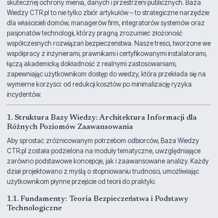
skutecznej ochrony mienia, danych i przestrzeni publicznych. Baza
Wiedzy CTR.pl to nie tylko zbiór artykułów – to strategiczne narzędzie
dla właścicieli domów, managerów firm, integratorów systemów oraz
pasjonatów technologii, którzy pragną zrozumieć złożoność
współczesnych rozwiązań bezpieczeństwa. Nasze treści, tworzone we
współpracy z inżynierami, prawnikami i certyfikowanymi instalatorami,
łączą akademicką dokładność z realnymi zastosowaniami,
zapewniając użytkownikom dostęp do wiedzy, która przekłada się na
wymierne korzyści: od redukcji kosztów po minimalizację ryzyka
incydentów.
1. Struktura Bazy Wiedzy: Architektura Informacji dla
Różnych Poziomów Zaawansowania
Aby sprostać zróżnicowanym potrzebom odbiorców, Baza Wiedzy
CTR.pl została podzielona na moduły tematyczne, uwzględniające
zarówno podstawowe koncepcje, jak i zaawansowane analizy. Każdy
dział projektowano z myślą o stopniowaniu trudności, umożliwiając
użytkownikom płynne przejście od teorii do praktyki.
1.1. Fundamenty: Teoria Bezpieczeństwa i Podstawy
Technologiczne