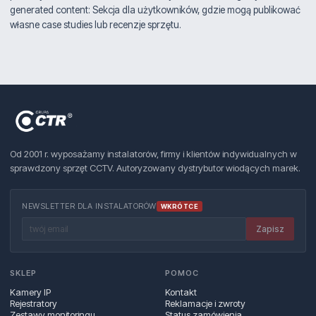
generated content: Sekcja dla użytkowników, gdzie mogą publikować
własne case studies lub recenzje sprzętu.
Od 2001 r. wyposażamy instalatorów, firmy i klientów indywidualnych w
sprawdzony sprzęt CCTV. Autoryzowany dystrybutor wiodących marek.
NEWSLETTER DLA INSTALATORÓW
WKRÓTCE
Zapisz
SKLEP
POMOC
Kamery IP
Kontakt
Rejestratory
Reklamacje i zwroty
Zestawy monitoringu
Status zamówienia