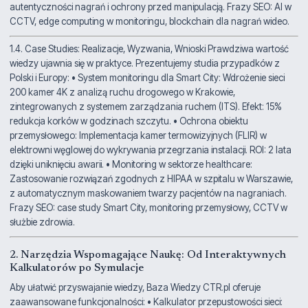
autentyczności nagrań i ochrony przed manipulacją. Frazy SEO: AI w
CCTV, edge computing w monitoringu, blockchain dla nagrań wideo.
1.4. Case Studies: Realizacje, Wyzwania, Wnioski Prawdziwa wartość
wiedzy ujawnia się w praktyce. Prezentujemy studia przypadków z
Polski i Europy: • System monitoringu dla Smart City: Wdrożenie sieci
200 kamer 4K z analizą ruchu drogowego w Krakowie,
zintegrowanych z systemem zarządzania ruchem (ITS). Efekt: 15%
redukcja korków w godzinach szczytu. • Ochrona obiektu
przemysłowego: Implementacja kamer termowizyjnych (FLIR) w
elektrowni węglowej do wykrywania przegrzania instalacji. ROI: 2 lata
dzięki uniknięciu awarii. • Monitoring w sektorze healthcare:
Zastosowanie rozwiązań zgodnych z HIPAA w szpitalu w Warszawie,
z automatycznym maskowaniem twarzy pacjentów na nagraniach.
Frazy SEO: case study Smart City, monitoring przemysłowy, CCTV w
służbie zdrowia.
2. Narzędzia Wspomagające Naukę: Od Interaktywnych
Kalkulatorów po Symulacje
Aby ułatwić przyswajanie wiedzy, Baza Wiedzy CTR.pl oferuje
zaawansowane funkcjonalności: • Kalkulator przepustowości sieci: