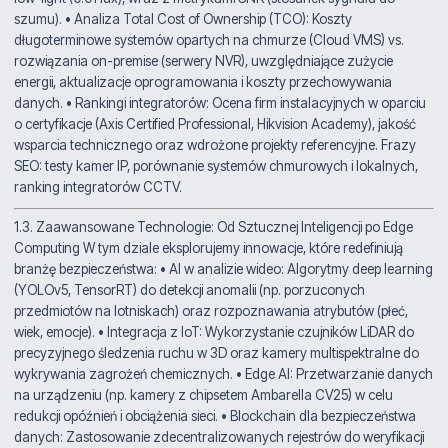
szumu). • Analiza Total Cost of Ownership (TCO): Koszty
długoterminowe systemów opartych na chmurze (Cloud VMS) vs.
rozwiązania on-premise (serwery NVR), uwzględniające zużycie
energii, aktualizacje oprogramowania i koszty przechowywania
danych. • Rankingi integratorów: Ocena firm instalacyjnych w oparciu
o certyfikacje (Axis Certified Professional, Hikvision Academy), jakość
wsparcia technicznego oraz wdrożone projekty referencyjne. Frazy
SEO: testy kamer IP, porównanie systemów chmurowych i lokalnych,
ranking integratorów CCTV.
1.3. Zaawansowane Technologie: Od Sztucznej Inteligencji po Edge
Computing W tym dziale eksplorujemy innowacje, które redefiniują
branżę bezpieczeństwa: • AI w analizie wideo: Algorytmy deep learning
(YOLOv5, TensorRT) do detekcji anomalii (np. porzuconych
przedmiotów na lotniskach) oraz rozpoznawania atrybutów (płeć,
wiek, emocje). • Integracja z IoT: Wykorzystanie czujników LiDAR do
precyzyjnego śledzenia ruchu w 3D oraz kamery multispektralne do
wykrywania zagrożeń chemicznych. • Edge AI: Przetwarzanie danych
na urządzeniu (np. kamery z chipsetem Ambarella CV25) w celu
redukcji opóźnień i obciążenia sieci. • Blockchain dla bezpieczeństwa
danych: Zastosowanie zdecentralizowanych rejestrów do weryfikacji