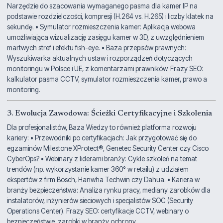
Narzędzie do szacowania wymaganego pasma dla kamer IP na
podstawie rozdzielczości, kompresji (H.264 vs. H.265) i liczby klatek na
sekundę. • Symulator rozmieszczenia kamer: Aplikacja webowa
umożliwiająca wizualizację zasięgu kamer w 3D, z uwzględnieniem
martwych stref i efektu fish-eye. • Baza przepisów prawnych:
Wyszukiwarka aktualnych ustaw i rozporządzeń dotyczących
monitoringu w Polsce i UE, z komentarzami prawników. Frazy SEO:
kalkulator pasma CCTV, symulator rozmieszczenia kamer, prawo a
monitoring.
3. Ewolucja Zawodowa: Ścieżki Certyfikacyjne i Szkolenia
Dla profesjonalistów, Baza Wiedzy to również platforma rozwoju
kariery: • Przewodniki po certyfikacjach: Jak przygotować się do
egzaminów Milestone XProtect®, Genetec Security Center czy Cisco
CyberOps? • Webinary z liderami branży: Cykle szkoleń na temat
trendów (np. wykorzystanie kamer 360° w retailu) z udziałem
ekspertów z firm Bosch, Hanwha Techwin czy Dahua. • Kariera w
branży bezpieczeństwa: Analiza rynku pracy, mediany zarobków dla
instalatorów, inżynierów sieciowych i specjalistów SOC (Security
Operations Center). Frazy SEO: certyfikacje CCTV, webinary o
bezpieczeństwie, zarobki w branży ochrony.