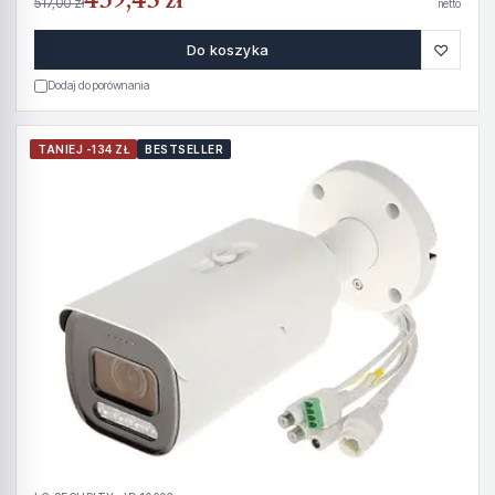
439,45 zł
517,00 zł
netto
♡
Do koszyka
Dodaj do porównania
TANIEJ -134 ZŁ
BESTSELLER