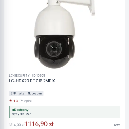
LC-SECURITY · ID 10605
LC-HDX20 PTZ IP 2MPIX
2MP
ptz
Motozoom
★ 4.3
· 174 opinii
Dostępny
Wysyłka 24h
1116,90 zł
1314,00 zł
netto