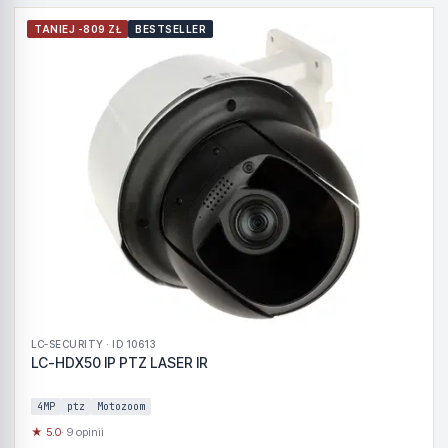
TANIEJ -809 ZŁ
BESTSELLER
LC-SECURITY · ID 10613
LC-HDX50 IP PTZ LASER IR
4MP
ptz
Motozoom
★ 5.0
· 9 opinii