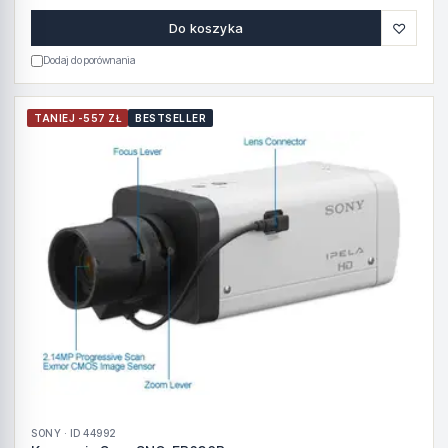
♡
Do koszyka
Dodaj do porównania
TANIEJ -557 ZŁ
BESTSELLER
SONY · ID 44992