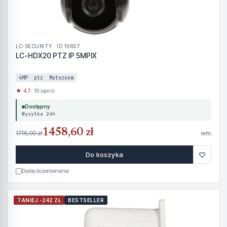
LC-SECURITY · ID 10607
LC-HDX20 PTZ IP 5MPIX
4MP
ptz
Motozoom
★ 4.7
· 19 opinii
Dostępny
Wysyłka 24h
1458,60 zł
1716,00 zł
netto
♡
Do koszyka
Dodaj do porównania
TANIEJ -242 ZŁ
BESTSELLER