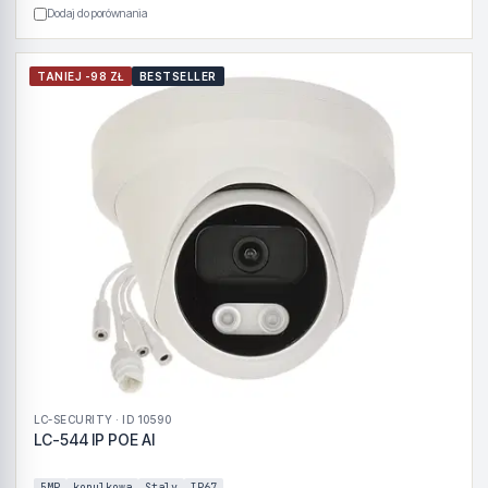
Dodaj do porównania
TANIEJ -98 ZŁ
BESTSELLER
LC-SECURITY · ID 10590
LC-544 IP POE AI
5MP
kopulkowa
Staly
IP67