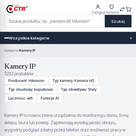
Zaloguj
Ulubione
Szukaj
Wszystkie kategorie
▾
Kategorie
›
Kamery IP
Kamery IP
3232 produktów
Producent: Hikvision
Typ kamery: Kamera HD
Typ obudowy: kopulkowa
Typ obiektywu: Staly
Lacznosc: wifi
Funkcje AI
Kamery IP to nowoczesne urządzenia do monitoringu domu, firmy,
sklepu, biura lub posesji. Zapewniają wysoką jakość obrazu,
wygodny podgląd zdalny przez telefon oraz możliwość pracy w