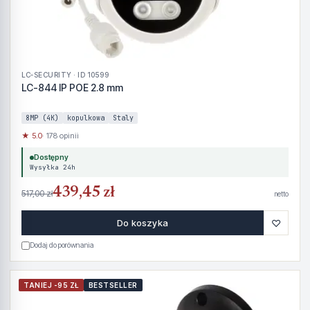
LC-SECURITY · ID 10599
LC-844 IP POE 2.8 mm
8MP (4K)
kopulkowa
Staly
★ 5.0
· 178 opinii
Dostępny
Wysyłka 24h
439,45 zł
517,00 zł
netto
♡
Do koszyka
Dodaj do porównania
TANIEJ -95 ZŁ
BESTSELLER