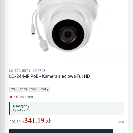
LC-SECURITY · ID 4798
LC-244-IP PoE - Kamera sieciowa Full HD
2MP
kopulkowa
Staly
★ 4.9
· 28 opinii
Dostępny
Wysyłka 24h
341,19 zł
401,40 zł
netto