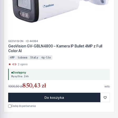
GEOVISION · ID 44994
GeoVision GV-GBLN4800 – Kamera IP Bullet 4MP z Full
Color AI
4MP
tubowa
Staly
4g-lte
★ 4.9
· 2 opinii
Dostępny
Wysyłka 24h
850,43 zł
1000,50 zł
netto
♡
Do koszyka
Dodaj do porównania