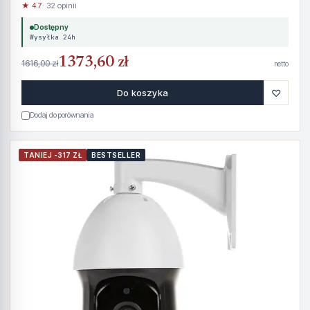
★ 4.7
· 32 opinii
Dostępny
Wysyłka 24h
1373,60 zł
1616,00 zł
netto
♡
Do koszyka
Dodaj do porównania
TANIEJ -317 ZŁ
BESTSELLER