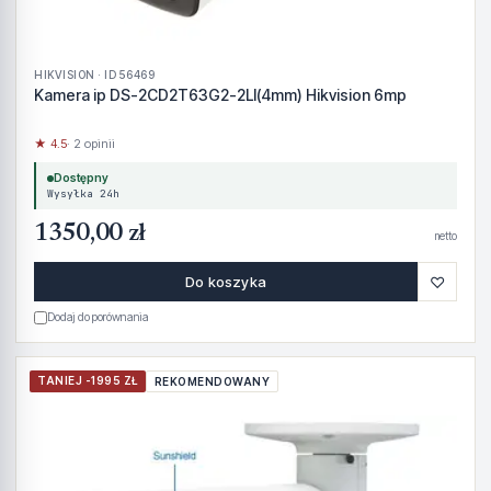
HIKVISION · ID 56469
Kamera ip DS-2CD2T63G2-2LI(4mm) Hikvision 6mp
★ 4.5
· 2 opinii
Dostępny
Wysyłka 24h
1350,00 zł
netto
♡
Do koszyka
Dodaj do porównania
TANIEJ -1995 ZŁ
REKOMENDOWANY