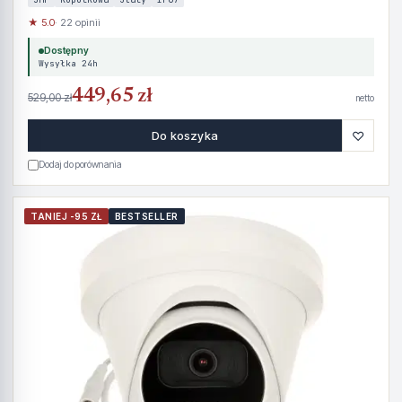
★ 5.0
· 22 opinii
Dostępny
Wysyłka 24h
449,65 zł
529,00 zł
netto
♡
Do koszyka
Dodaj do porównania
TANIEJ -95 ZŁ
BESTSELLER