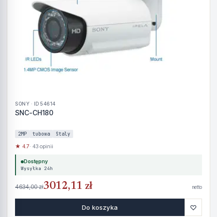
SONY · ID 54614
SNC-CH180
2MP
tubowa
Staly
★ 4.7
· 43 opinii
Dostępny
Wysyłka 24h
3012,11 zł
4634,00 zł
netto
♡
Do koszyka