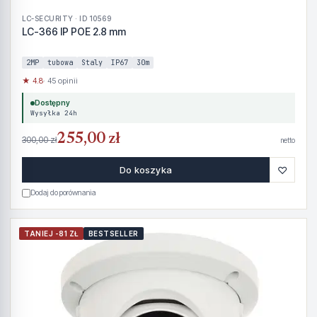
LC-SECURITY · ID 10569
LC-366 IP POE 2.8 mm
2MP
tubowa
Staly
IP67
30m
★ 4.8
· 45 opinii
Dostępny
Wysyłka 24h
255,00 zł
300,00 zł
netto
♡
Do koszyka
Dodaj do porównania
TANIEJ -81 ZŁ
BESTSELLER