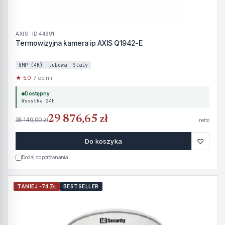
AXIS · ID 44991
Termowizyjna kamera ip AXIS Q1942-E
8MP (4K)
tubowa
Staly
★ 5.0
· 7 opinii
Dostępny
Wysyłka 24h
29 876,65 zł
35 149,00 zł
netto
♡
Do koszyka
Dodaj do porównania
TANIEJ -74 ZŁ
BESTSELLER