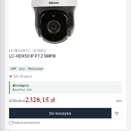
LC-SECURITY · ID 10612
LC-HDX50 IP PTZ 5MPIX
4MP
ptz
Motozoom
★ 5.0
· 49 opinii
Dostępny
Wysyłka 24h
2328,15 zł
2739,00 zł
netto
♡
Do koszyka
Dodaj do porównania