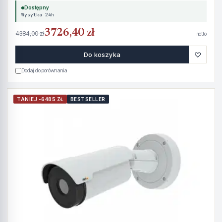
Dostępny
Wysyłka 24h
3726,40 zł
4384,00 zł
netto
♡
Do koszyka
Dodaj do porównania
TANIEJ -6485 ZŁ
BESTSELLER