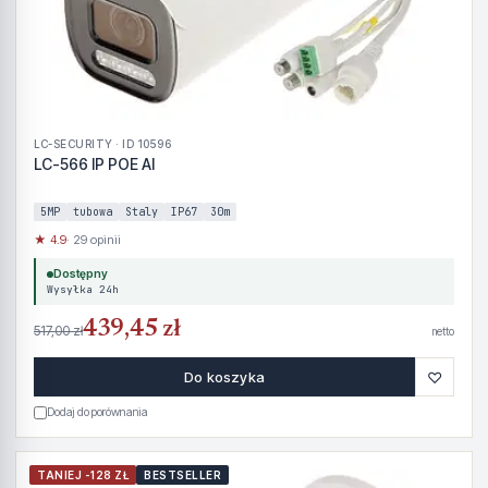
LC-SECURITY · ID 10596
LC-566 IP POE AI
5MP
tubowa
Staly
IP67
30m
★ 4.9
· 29 opinii
Dostępny
Wysyłka 24h
439,45 zł
517,00 zł
netto
♡
Do koszyka
Dodaj do porównania
TANIEJ -128 ZŁ
BESTSELLER