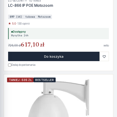
LC-SECURITY · ID 10603
LC-866 IP POE Motozoom
8MP (4K)
tubowa
Motozoom
★ 5.0
· 130 opinii
Dostępny
Wysyłka 24h
617,10 zł
726,00 zł
netto
♡
Do koszyka
Dodaj do porównania
TANIEJ -505 ZŁ
BESTSELLER