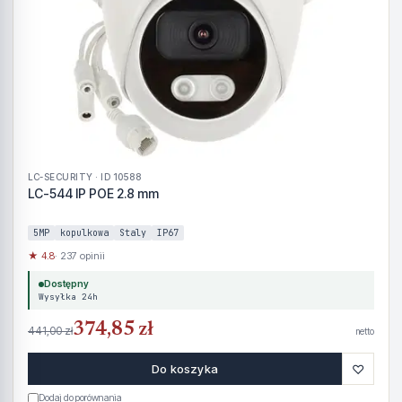
LC-SECURITY · ID 10588
LC-544 IP POE 2.8 mm
5MP
kopulkowa
Staly
IP67
★ 4.8
· 237 opinii
Dostępny
Wysyłka 24h
374,85 zł
441,00 zł
netto
♡
Do koszyka
Dodaj do porównania