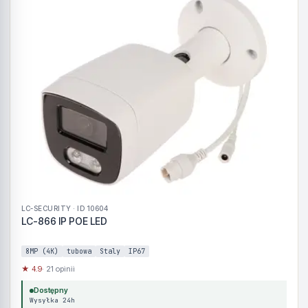
LC-SECURITY · ID 10604
LC-866 IP POE LED
8MP (4K)
tubowa
Staly
IP67
★ 4.9
· 21 opinii
Dostępny
Wysyłka 24h