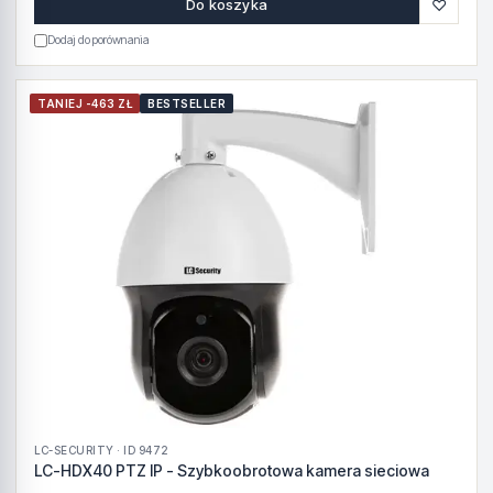
♡
Do koszyka
Dodaj do porównania
TANIEJ -463 ZŁ
BESTSELLER
LC-SECURITY · ID 9472
LC-HDX40 PTZ IP - Szybkoobrotowa kamera sieciowa