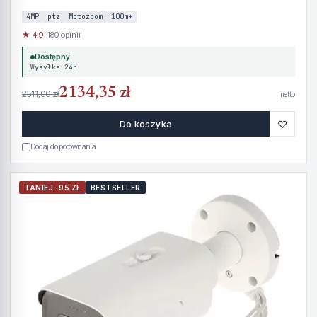
4MP
ptz
Motozoom
100m+
★ 4.9
· 180 opinii
Dostępny
Wysyłka 24h
2134,35 zł
2511,00 zł
netto
♡
Do koszyka
Dodaj do porównania
TANIEJ -95 ZŁ
BESTSELLER