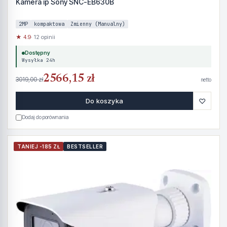
Kamera ip Sony SNC-EB630B
2MP
kompaktowa
Zmienny (Manualny)
★ 4.9
· 12 opinii
Dostępny
Wysyłka 24h
2566,15 zł
3019,00 zł
netto
♡
Do koszyka
Dodaj do porównania
TANIEJ -185 ZŁ
BESTSELLER