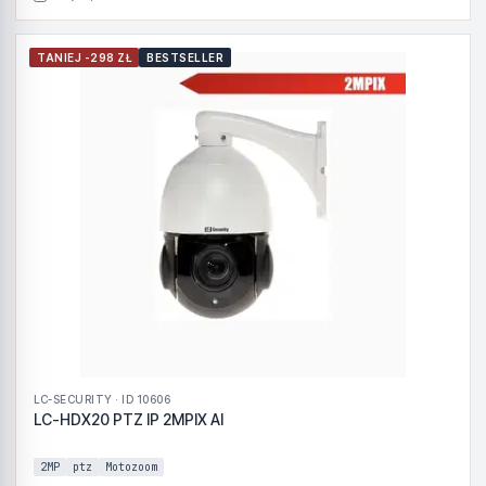
TANIEJ -298 ZŁ
BESTSELLER
LC-SECURITY · ID 10606
LC-HDX20 PTZ IP 2MPIX AI
2MP
ptz
Motozoom