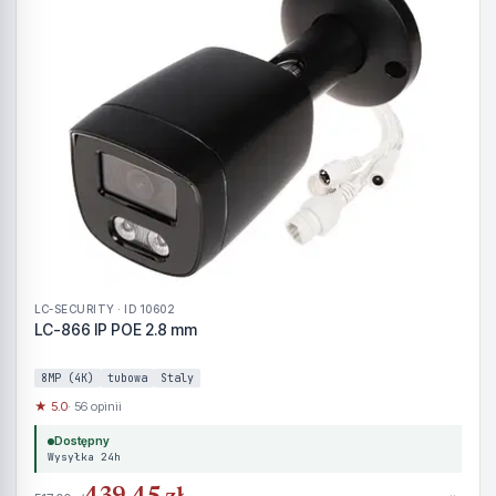
LC-SECURITY · ID 10602
LC-866 IP POE 2.8 mm
8MP (4K)
tubowa
Staly
★ 5.0
· 56 opinii
Dostępny
Wysyłka 24h