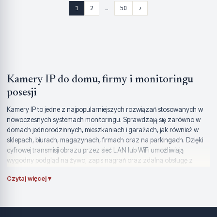
1
2
…
50
›
Kamery IP do domu, firmy i monitoringu
posesji
Kamery IP to jedne z najpopularniejszych rozwiązań stosowanych w
nowoczesnych systemach monitoringu. Sprawdzają się zarówno w
domach jednorodzinnych, mieszkaniach i garażach, jak również w
sklepach, biurach, magazynach, firmach oraz na parkingach. Dzięki
cyfrowej transmisji obrazu przez sieć LAN lub WiFi umożliwiają
wygodny podgląd na żywo, zapis nagrań oraz zdalną obsługę z
poziomu telefonu, komputera lub tabletu.
Czytaj więcej ▾
W porównaniu z tradycyjnym monitoringiem analogowym kamery IP
oferują większą elastyczność, łatwiejszą rozbudowę systemu oraz
wysoką jakość obrazu. W zależności od modelu mogą pracować