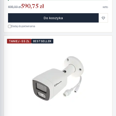
590,75 zł
695,00 zł
netto
♡
Do koszyka
Dodaj do porównania
TANIEJ -55 ZŁ
BESTSELLER