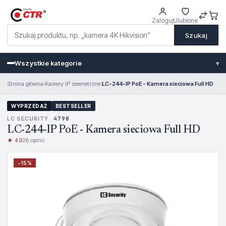
Zaloguj
Ulubione
Szukaj
Wszystkie kategorie
▾
Strona główna
›
Kamery IP zewnetrzne
›
LC-244-IP PoE - Kamera sieciowa Full HD
WYPRZEDAŻ
BESTSELLER
LC SECURITY ·
4798
LC-244-IP PoE - Kamera sieciowa Full HD
★ 4.9
28 opinii
·
−
15
%