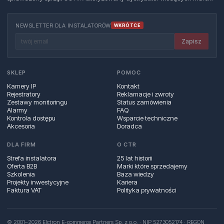
NEWSLETTER DLA INSTALATORÓW
WKRÓTCE
Zapisz
SKLEP
POMOC
Kamery IP
Kontakt
Rejestratory
Reklamacje i zwroty
Zestawy monitoringu
Status zamówienia
Alarmy
FAQ
Kontrola dostępu
Wsparcie techniczne
Akcesoria
Doradca
DLA FIRM
O CTR
Strefa instalatora
25 lat historii
Oferta B2B
Marki które sprzedajemy
Szkolenia
Baza wiedzy
Projekty inwestycyjne
Kariera
Faktura VAT
Polityka prywatności
© 2001–2026 Elctron E-commerce Partners Sp. z o.o. · NIP 5273052174 · REGON