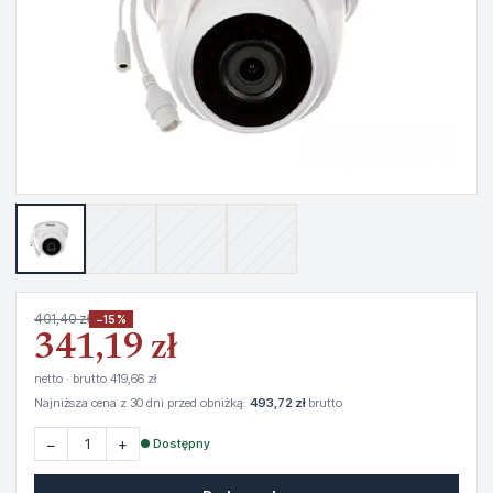
401,40 zł
−15%
341,19 zł
netto · brutto 419,66 zł
Najniższa cena z 30 dni przed obniżką:
493,72 zł
brutto
−
+
● Dostępny