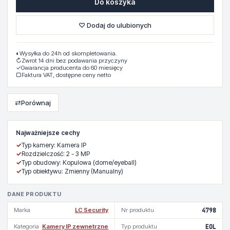
Do koszyka
♡ Dodaj do ulubionych
◐
Wysyłka do 24h od skompletowania.
↻
Zwrot 14 dni bez podawania przyczyny
✓
Gwarancja producenta do 60 miesięcy
▢
Faktura VAT, dostępne ceny netto
⇄
Porównaj
Najważniejsze cechy
✓
Typ kamery: Kamera IP
✓
Rozdzielczość: 2 - 3 MP
✓
Typ obudowy: Kopulowa (dome/eyeball)
✓
Typ obiektywu: Zmienny (Manualny)
DANE PRODUKTU
Marka
LC Security
Nr produktu
4798
Kategoria
Kamery IP zewnetrzne
Typ produktu
EOL