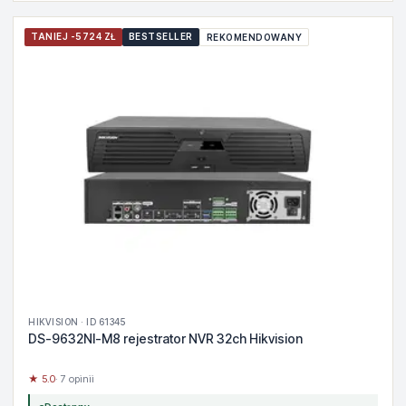
TANIEJ -5724 ZŁ
BESTSELLER
REKOMENDOWANY
HIKVISION · ID 61345
DS-9632NI-M8 rejestrator NVR 32ch Hikvision
★ 5.0
· 7 opinii