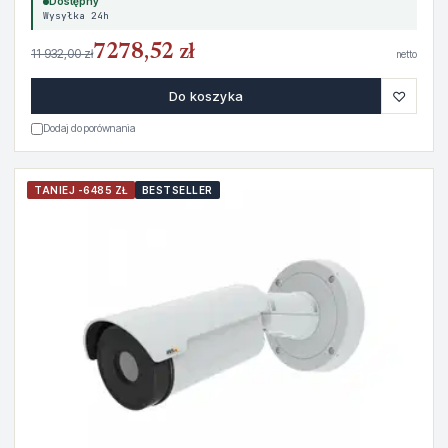
Dostępny
Wysyłka 24h
7278,52 zł
11 932,00 zł
netto
♡
Do koszyka
Dodaj do porównania
TANIEJ -6485 ZŁ
BESTSELLER