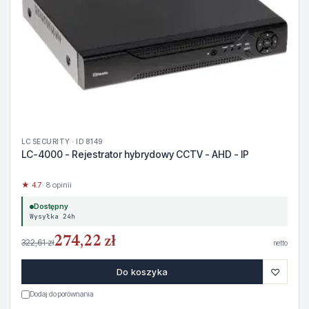
LC SECURITY · ID 8149
LC-4000 - Rejestrator hybrydowy CCTV - AHD - IP
★ 4.7
· 8 opinii
Dostępny
Wysyłka 24h
274,22 zł
322,61 zł
netto
♡
Do koszyka
Dodaj do porównania