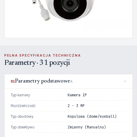
PEŁNA SPECYFIKACJA TECHNICZNA
Parametry · 31 pozycji
Parametry podstawowe
01
4
Typ kamery
Kamera IP
Rozdzielczość
2 - 3 MP
Typ obudowy
Kopulowa (dome/eyeball)
Typ obiektywu
Zmienny (Manualny)