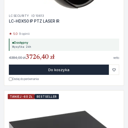
LC SECURITY · ID 10613
LC-HDX50 IP PTZ LASER IR
★ 5.0
· 9 opinii
Dostępny
Wysyłka 24h
3726,40 zł
4384,00 zł
netto
♡
Do koszyka
Dodaj do porównania
TANIEJ -60 ZŁ
BESTSELLER