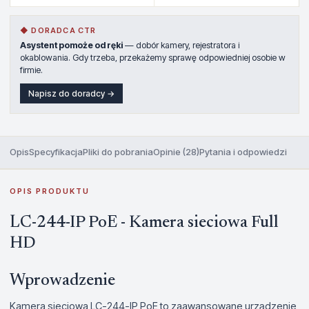
◆ DORADCA CTR
Asystent pomoże od ręki
— dobór kamery, rejestratora i
okablowania. Gdy trzeba, przekażemy sprawę odpowiedniej osobie w
firmie.
Napisz do doradcy →
Opis
Specyfikacja
Pliki do pobrania
Opinie (28)
Pytania i odpowiedzi
OPIS PRODUKTU
LC-244-IP PoE - Kamera sieciowa Full
HD
Wprowadzenie
Kamera sieciowa LC-244-IP PoE to zaawansowane urządzenie