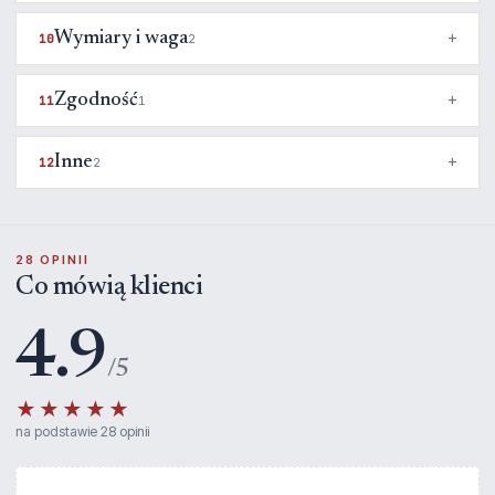
Wymiary i waga
10
2
Zgodność
11
1
Inne
12
2
28 OPINII
Co mówią klienci
4.9
/5
★★★★★
na podstawie 28 opinii