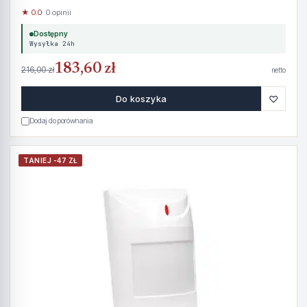
★ 0.0
· 0 opinii
Dostępny
Wysyłka 24h
183,60 zł
216,00 zł
netto
♡
Do koszyka
Dodaj do porównania
TANIEJ -47 ZŁ