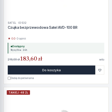
SATEL · ID 532
Czujka bezprzewodowa Satel AVD-100 BR
★ 0.0
· 0 opinii
Dostępny
Wysyłka 24h
183,60 zł
216,00 zł
netto
♡
Do koszyka
Dodaj do porównania
TANIEJ -48 ZŁ