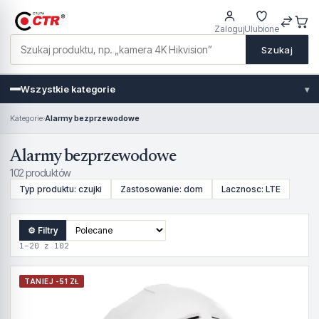
Zaloguj
Ulubione
Szukaj
Wszystkie kategorie
▾
Kategorie
›
Alarmy bezprzewodowe
Alarmy bezprzewodowe
102 produktów
Typ produktu: czujki
Zastosowanie: dom
Lacznosc: LTE
⚙ Filtry
1–20 z 102
TANIEJ -51 ZŁ