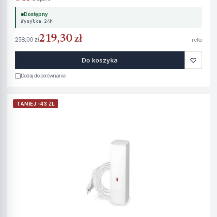
Dostępny
Wysyłka 24h
219,30 zł
258,00 zł
netto
♡
Do koszyka
Dodaj do porównania
TANIEJ -43 ZŁ