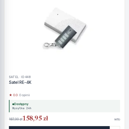
SATEL · ID 448
Satel RE-4K
★ 0.0
· 0 opinii
Dostępny
Wysyłka 24h
158,95 zł
187,00 zł
netto