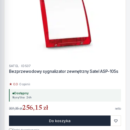
SATEL · ID 537
Bezprzewodowy sygnalizator zewnętrzny Satel ASP-105s
★ 0.0
· 0 opinii
Dostępny
Wysyłka 24h
256,15 zł
301,35 zł
netto
♡
Do koszyka