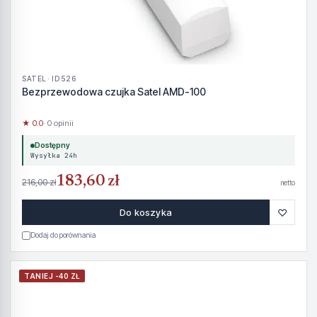
SATEL · ID 526
Bezprzewodowa czujka Satel AMD-100
★ 0.0
· 0 opinii
Dostępny
Wysyłka 24h
183,60 zł
216,00 zł
netto
♡
Do koszyka
Dodaj do porównania
TANIEJ -40 ZŁ