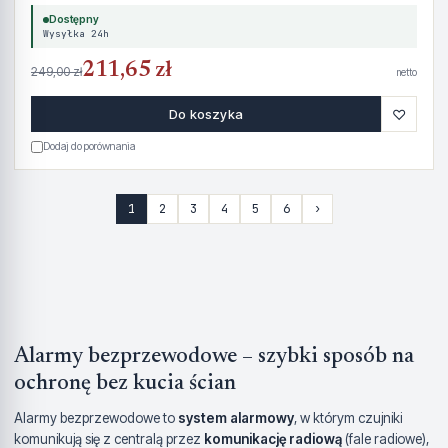
Dostępny
Wysyłka 24h
211,65 zł
249,00 zł
netto
♡
Do koszyka
Dodaj do porównania
1
2
3
4
5
6
›
Alarmy bezprzewodowe – szybki sposób na
ochronę bez kucia ścian
Alarmy bezprzewodowe to
system alarmowy
, w którym czujniki
komunikują się z centralą przez
komunikację radiową
(fale radiowe),