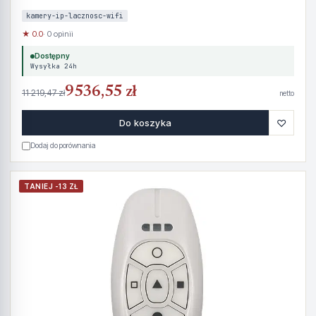
kamery-ip-lacznosc-wifi
★ 0.0
· 0 opinii
Dostępny
Wysyłka 24h
9536,55 zł
11 219,47 zł
netto
♡
Do koszyka
Dodaj do porównania
TANIEJ -13 ZŁ