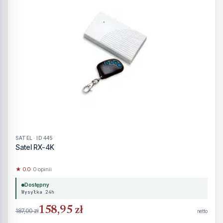
SATEL · ID 445
Satel RX-4K
★ 0.0
· 0 opinii
Dostępny
Wysyłka 24h
158,95 zł
187,00 zł
netto