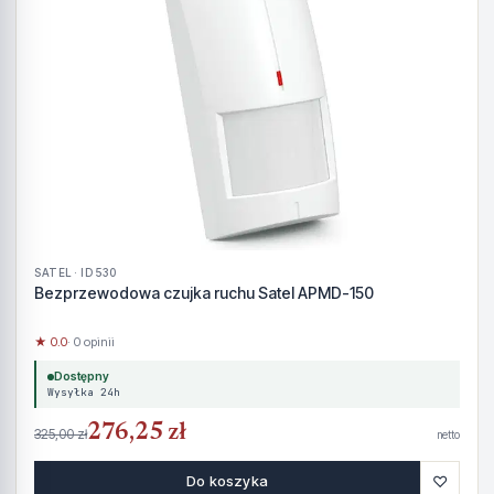
SATEL · ID 530
Bezprzewodowa czujka ruchu Satel APMD-150
★ 0.0
· 0 opinii
Dostępny
Wysyłka 24h
276,25 zł
325,00 zł
netto
♡
Do koszyka