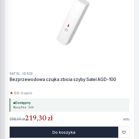
SATEL · ID 533
Bezprzewodowa czujka zbicia szyby Satel AGD-100
★ 0.0
· 0 opinii
Dostępny
Wysyłka 24h
219,30 zł
258,00 zł
netto
♡
Do koszyka