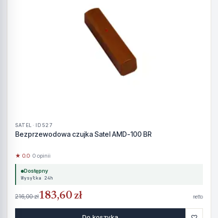
SATEL · ID 527
Bezprzewodowa czujka Satel AMD-100 BR
★ 0.0
· 0 opinii
Dostępny
Wysyłka 24h
183,60 zł
216,00 zł
netto
♡
Do koszyka