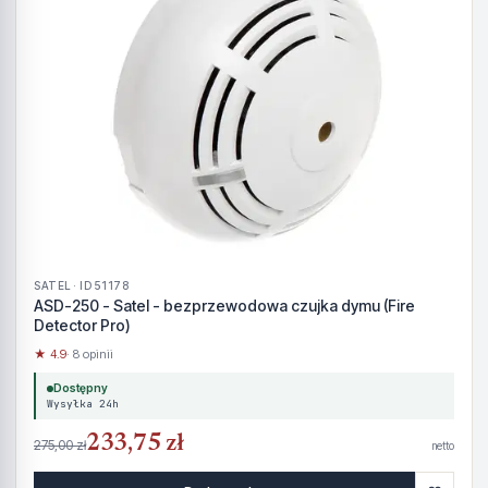
SATEL · ID 51178
ASD-250 - Satel - bezprzewodowa czujka dymu (Fire
Detector Pro)
★ 4.9
· 8 opinii
Dostępny
Wysyłka 24h
233,75 zł
275,00 zł
netto