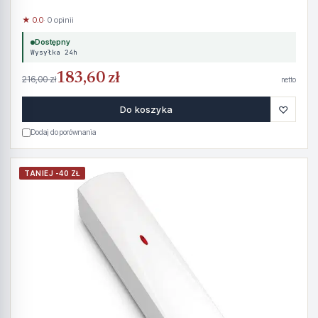
★ 0.0
· 0 opinii
Dostępny
Wysyłka 24h
183,60 zł
216,00 zł
netto
♡
Do koszyka
Dodaj do porównania
TANIEJ -40 ZŁ