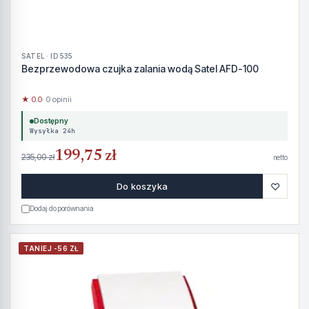
SATEL · ID 535
Bezprzewodowa czujka zalania wodą Satel AFD-100
★ 0.0
· 0 opinii
Dostępny
Wysyłka 24h
199,75 zł
235,00 zł
netto
♡
Do koszyka
Dodaj do porównania
TANIEJ -56 ZŁ