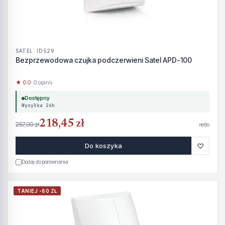
SATEL · ID 529
Bezprzewodowa czujka podczerwieni Satel APD-100
★ 0.0
· 0 opinii
Dostępny
Wysyłka 24h
218,45 zł
257,00 zł
netto
♡
Do koszyka
Dodaj do porównania
TANIEJ -60 ZŁ