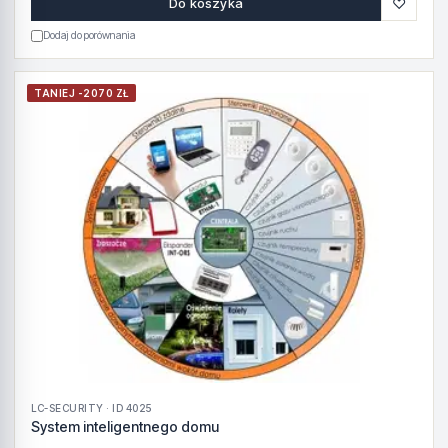
♡
Do koszyka
Dodaj do porównania
TANIEJ -2070 ZŁ
LC-SECURITY · ID 4025
System inteligentnego domu