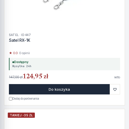
SATEL · ID 447
Satel RX-1K
★ 0.0
· 0 opinii
Dostępny
Wysyłka 24h
124,95 zł
147,00 zł
netto
♡
Do koszyka
Dodaj do porównania
TANIEJ -35 ZŁ