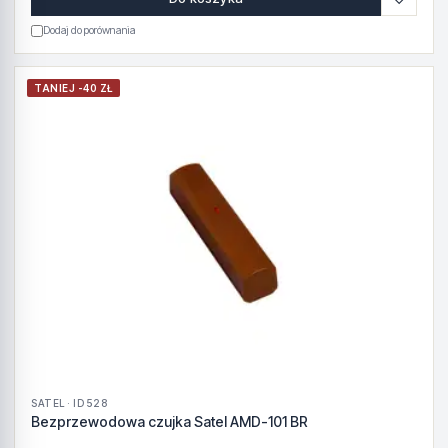
Dodaj do porównania
TANIEJ -40 ZŁ
SATEL · ID 528
Bezprzewodowa czujka Satel AMD-101 BR