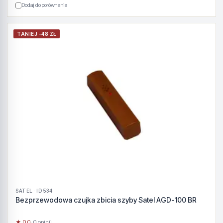
Dodaj do porównania
TANIEJ -48 ZŁ
SATEL · ID 534
Bezprzewodowa czujka zbicia szyby Satel AGD-100 BR
★ 0.0
· 0 opinii