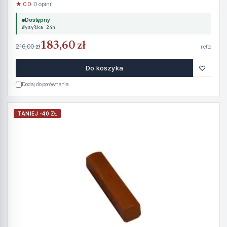
★ 0.0
· 0 opinii
Dostępny
Wysyłka 24h
183,60 zł
216,00 zł
netto
♡
Do koszyka
Dodaj do porównania
TANIEJ -40 ZŁ