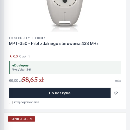
LC-SECURITY · ID 10317
MPT-350 - Pilot zdalnego sterowania 433 MHz
★ 0.0
· 0 opinii
Dostępny
Wysyłka 24h
58,65 zł
69,00 zł
netto
♡
Do koszyka
Dodaj do porównania
TANIEJ -35 ZŁ