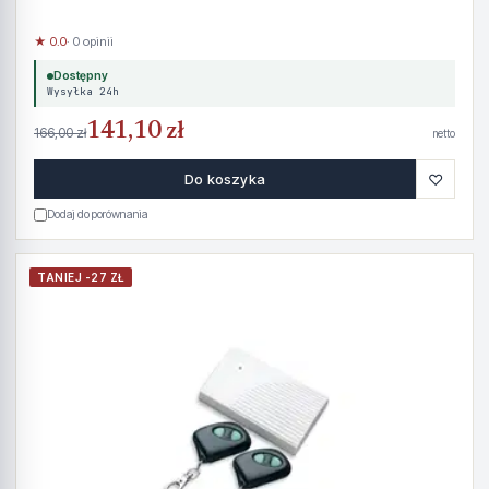
★ 0.0
· 0 opinii
Dostępny
Wysyłka 24h
141,10 zł
166,00 zł
netto
♡
Do koszyka
Dodaj do porównania
TANIEJ -27 ZŁ