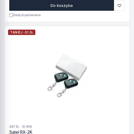
♡
Do koszyka
Dodaj do porównania
TANIEJ -31 ZŁ
SATEL · ID 446
Satel RX-2K