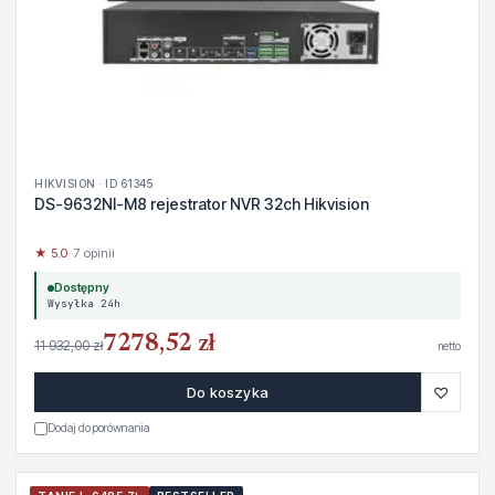
HIKVISION · ID 61345
DS-9632NI-M8 rejestrator NVR 32ch Hikvision
★ 5.0
· 7 opinii
Dostępny
Wysyłka 24h
7278,52 zł
11 932,00 zł
netto
♡
Do koszyka
Dodaj do porównania