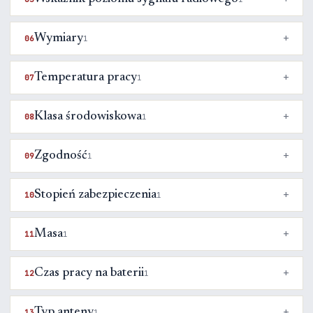
Wymiary
06
1
Temperatura pracy
07
1
Klasa środowiskowa
08
1
Zgodność
09
1
Stopień zabezpieczenia
10
1
Masa
11
1
Czas pracy na baterii
12
1
Typ anteny
13
1