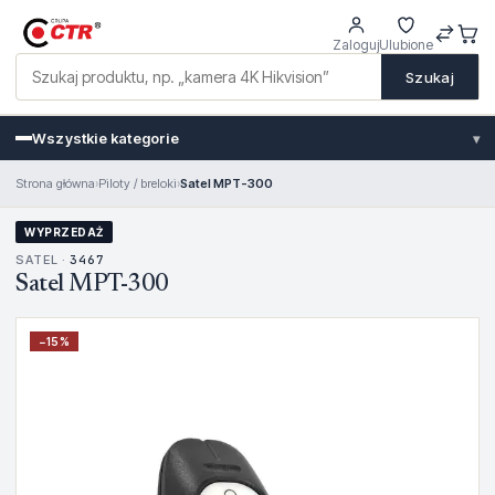
Zaloguj
Ulubione
Szukaj
Wszystkie kategorie
▾
Strona główna
›
Piloty / breloki
›
Satel MPT-300
WYPRZEDAŻ
SATEL ·
3467
Satel MPT-300
−
15
%