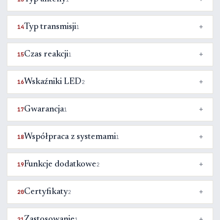
Typ transmisji
14
1
Czas reakcji
15
1
Wskaźniki LED
16
2
Gwarancja
17
1
Współpraca z systemami
18
1
Funkcje dodatkowe
19
2
Certyfikaty
20
2
Zastosowanie
21
1