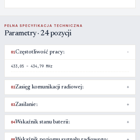
PEŁNA SPECYFIKACJA TECHNICZNA
Parametry · 24 pozycji
Częstotliwość pracy
01
1
433,05 – 434,79 MHz
Zasięg komunikacji radiowej
02
1
Zasilanie
03
1
Wskaźnik stanu baterii
04
1
Wskaźnik poziomu sygnału radiowego
05
1