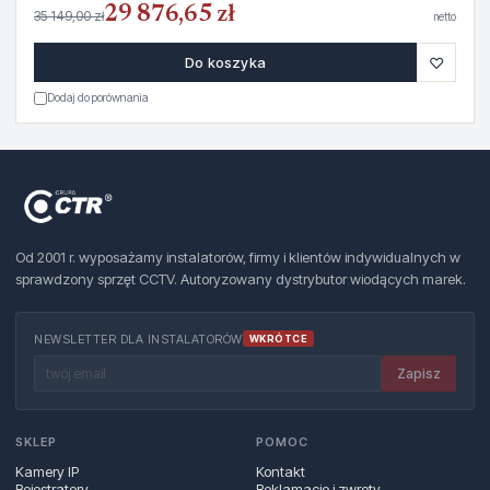
29 876,65 zł
35 149,00 zł
netto
♡
Do koszyka
Dodaj do porównania
Od 2001 r. wyposażamy instalatorów, firmy i klientów indywidualnych w
sprawdzony sprzęt CCTV. Autoryzowany dystrybutor wiodących marek.
NEWSLETTER DLA INSTALATORÓW
WKRÓTCE
Zapisz
SKLEP
POMOC
Kamery IP
Kontakt
Rejestratory
Reklamacje i zwroty