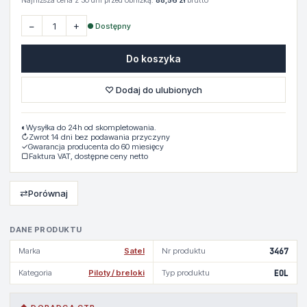
Najniższa cena z 30 dni przed obniżką:
88,56 zł
brutto
−
+
● Dostępny
Do koszyka
♡ Dodaj do ulubionych
◐
Wysyłka do 24h od skompletowania.
↻
Zwrot 14 dni bez podawania przyczyny
✓
Gwarancja producenta do 60 miesięcy
▢
Faktura VAT, dostępne ceny netto
⇄
Porównaj
DANE PRODUKTU
Marka
Satel
Nr produktu
3467
Kategoria
Piloty / breloki
Typ produktu
EOL