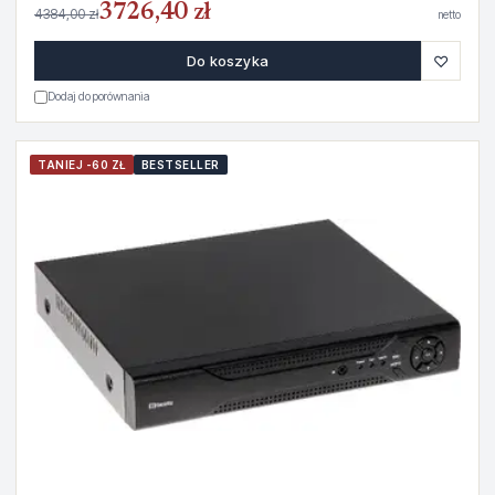
3726,40 zł
4384,00 zł
netto
♡
Do koszyka
Dodaj do porównania
TANIEJ -60 ZŁ
BESTSELLER