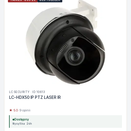
LC SECURITY · ID 10613
LC-HDX50 IP PTZ LASER IR
★ 5.0
· 9 opinii
Dostępny
Wysyłka 24h