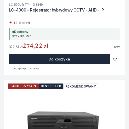
LC SECURITY · ID 8149
LC-4000 - Rejestrator hybrydowy CCTV - AHD - IP
★ 4.7
· 8 opinii
Dostępny
Wysyłka 24h
274,22 zł
322,61 zł
netto
♡
Do koszyka
Dodaj do porównania
TANIEJ -5724 ZŁ
BESTSELLER
REKOMENDOWANY