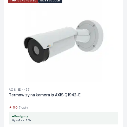
TANIEJ -6485 ZŁ
BESTSELLER
AXIS · ID 44991
Termowizyjna kamera ip AXIS Q1942-E
★ 5.0
· 7 opinii
Dostępny
Wysyłka 24h