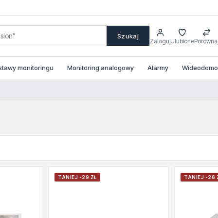
Szukaj
Zaloguj
Ulubione
Porówna
stawy monitoringu
Monitoring analogowy
Alarmy
Wideodomofo
TANIEJ -29 ZŁ
TANIEJ -26 