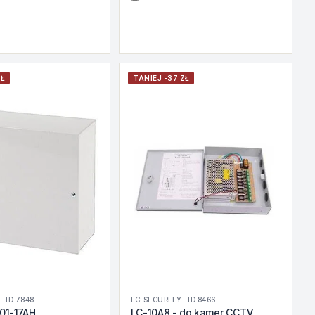
ZŁ
TANIEJ -37 ZŁ
· ID 7848
LC-SECURITY · ID 8466
01-17AH
LC-10A8 - do kamer CCTV