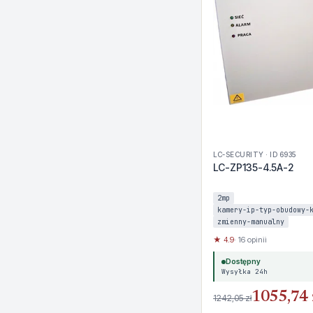
LC-SECURITY · ID 6935
LC-ZP135-4.5A-2
2mp
kamery-ip-typ-obudowy-
zmienny-manualny
★ 4.9
· 16 opinii
Dostępny
Wysyłka 24h
1055,74 
1242,05 zł