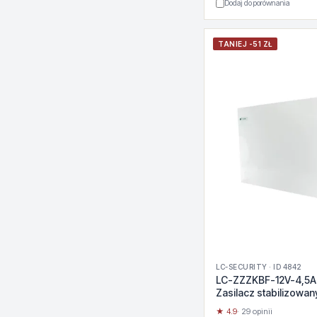
Dodaj do porównania
TANIEJ -51 ZŁ
LC-SECURITY · ID 4842
LC-ZZZKBF-12V-4,5A
Zasilacz stabilizowan
★ 4.9
· 29 opinii