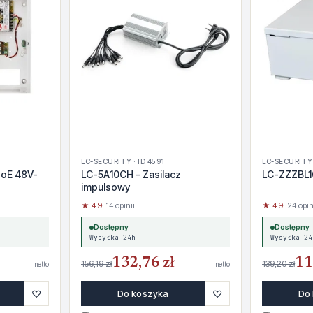
LC-SECURITY · ID 4591
LC-SECURITY 
PoE 48V-
LC-5A10CH - Zasilacz
LC-ZZZBL1
impulsowy
★ 4.9
· 14 opinii
★ 4.9
· 24 opin
Dostępny
Dostępny
Wysyłka 24h
Wysyłka 24
132,76 zł
11
156,19 zł
139,20 zł
netto
netto
♡
♡
Do koszyka
Do