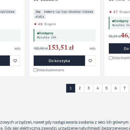
kopulkowa
2mp
kamery-ip-typ-obudowy-tubowa
★ 4.7
· 19 opini
staly
Dostępny
★ 4.8
· 10 opinii
Wysyłka 24
Dostępny
46,
55,26 zł
Wysyłka 24h
153,51 zł
180,60 zł
Do
netto
netto
Dodaj do por
♡
♡
Do koszyka
Dodaj do porównania
1
2
3
4
5
6
7
owych urządzeń, nawet gdy nastąpi awaria zasilania z sieci. Ich głównym z
y sieć elektryczna zawodzi, urządzenie natychmiast i bezprzerwowo przeł