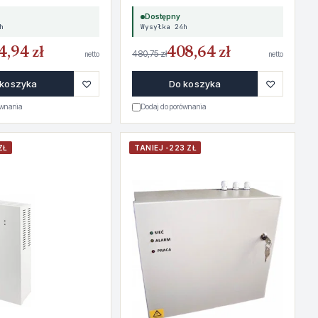
Dostępny
h
Wysyłka 24h
4,94 zł
408,64 zł
480,75 zł
netto
netto
♡
♡
 koszyka
Do koszyka
ównania
Dodaj do porównania
ZŁ
TANIEJ -223 ZŁ