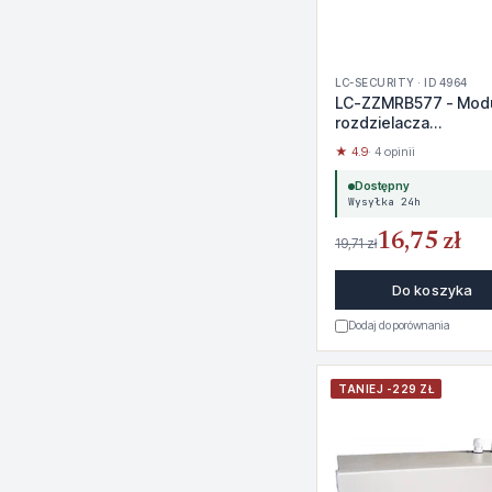
LC-SECURITY · ID 4964
LC-ZZMRB577 - Mod
rozdzielacza
bezpiecznikowego
★ 4.9
· 4 opinii
Dostępny
Wysyłka 24h
16,75 zł
19,71 zł
Do koszyka
Dodaj do porównania
TANIEJ -229 ZŁ