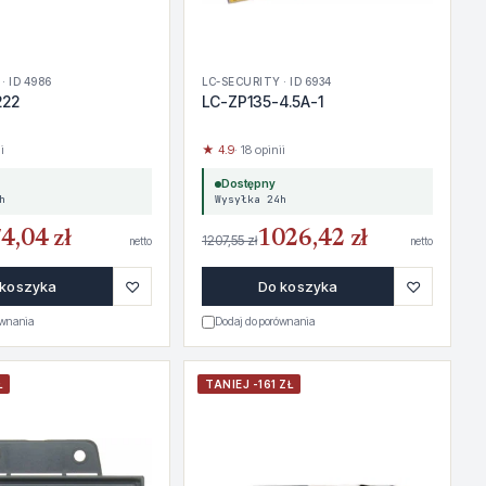
· ID 4986
LC-SECURITY · ID 6934
222
LC-ZP135-4.5A-1
i
★ 4.9
· 18 opinii
Dostępny
h
Wysyłka 24h
4,04 zł
1026,42 zł
1207,55 zł
netto
netto
♡
♡
 koszyka
Do koszyka
ównania
Dodaj do porównania
Ł
TANIEJ -161 ZŁ