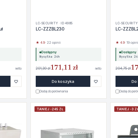
LC-SECURITY · ID 4985
LC-SECURITY 
uł
LC-ZZZBL230
LC-ZZZBL
★ 4.9
· 22 opinii
★ 4.9
· 19 opini
Dostępny
Dostępny
Wysyłka 24h
Wysyłka 24
171,11 zł
17
201,30 zł
204,75 zł
netto
netto
♡
♡
Do koszyka
Do
Dodaj do porównania
Dodaj do por
TANIEJ -245 ZŁ
TANIEJ -3 Z