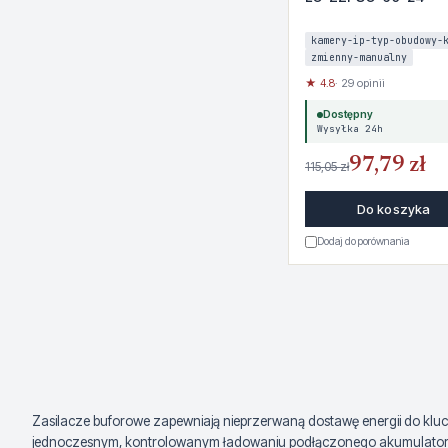
kamery-ip-typ-obudowy-
zmienny-manualny
★ 4.8
· 29 opinii
Dostępny
Wysyłka 24h
97,79 zł
115,05 zł
Do koszyka
Dodaj do porównania
Zasilacze buforowe zapewniają nieprzerwaną dostawę energii do klucz
jednoczesnym, kontrolowanym ładowaniu podłączonego akumulatora. Gd