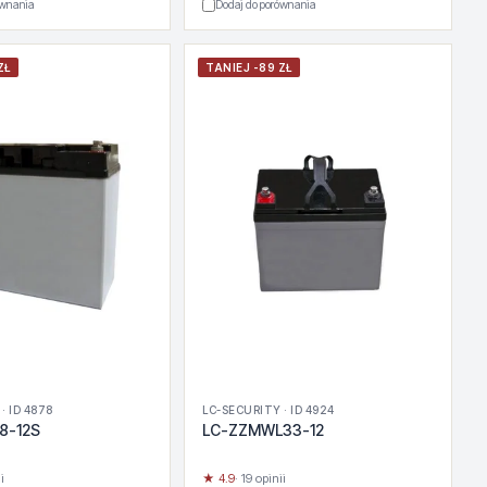
ównania
Dodaj do porównania
ZŁ
TANIEJ -89 ZŁ
· ID 4878
LC-SECURITY · ID 4924
8-12S
LC-ZZMWL33-12
i
★ 4.9
· 19 opinii