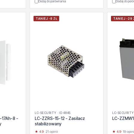
Dodaj do porównania
Dodaj do por
TANIEJ -8 ZŁ
TANIEJ -29 
LC-SECURITY · ID 4845
LC-SECURITY 
-17Ah-8 -
LC-ZZRS-15-12 - Zasilacz
LC-ZZMW1
y
stabilizowany
★ 4.9
· 21 opinii
★ 4.9
· 19 opini