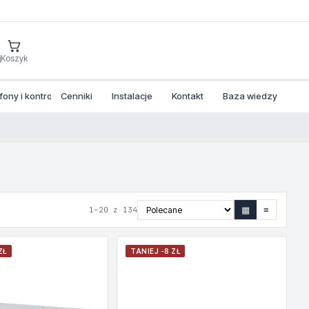
j
Koszyk
ny i kontrola dostepu
Cenniki
Instalacje
Kontakt
Baza wiedzy
▦
≡
1–20 z 134
ZŁ
TANIEJ -8 ZŁ