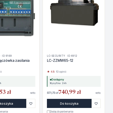
· ID 9169
LC-SECURITY · ID 4912
Łączówka zasilania
LC-ZZMW65-12
ii
★ 4.8
· 10 opinii
Dostępny
h
Wysyłka 24h
53 zł
740,99 zł
871,75 zł
netto
netto
♡
♡
 koszyka
Do koszyka
ównania
Dodaj do porównania