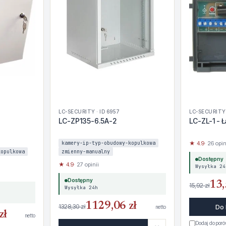
LC-SECURITY · ID 6957
LC-SECURITY 
LC-ZP135-6.5A-2
LC-ZL-1 - 
kamery-ip-typ-obudowy-kopulkowa
★ 4.9
· 26 opin
kopulkowa
zmienny-manualny
Dostępny
★ 4.9
· 27 opinii
Wysyłka 24
Dostępny
13,
15,92 zł
Wysyłka 24h
1129,06 zł
1328,30 zł
Do
netto
zł
netto
Dodaj do por