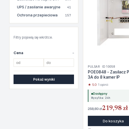
UPS / zasilanie awaryjne
41
Ochrona przepieciowa
157
Filtry pojawią się wkrótce.
Cena
PULSAR · ID 10058
POE0848 - Zasilacz 
3A do 8 kamer IP
Pokaż wyniki
★ 5.0
· 1 opinii
Dostępny
Wysyłka 24h
219,98 zł
258,80 zł
Do koszyka