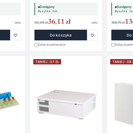
Dostępny
Dostępny
Wysyłka 24h
Wysyłka 24
36,11 zł
13
42,49 zł
158,75 zł
netto
netto
♡
♡
Do koszyka
Do
Dodaj do porównania
Dodaj do por
TANIEJ -37 ZŁ
TANIEJ -38 