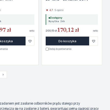
i
★ 4.7
· 5 opinii
Dostępny
h
Wysyłka 24h
97 zł
170,12 zł
200,15 zł
netto
netto
♡
♡
 koszyka
Do koszyka
ównania
Dodaj do porównania
›
adaniem jest zasilanie odbiorników prądu stałego przy
ącza się na zasilanie z baterii, gwarantując pełną ciągłość pracy