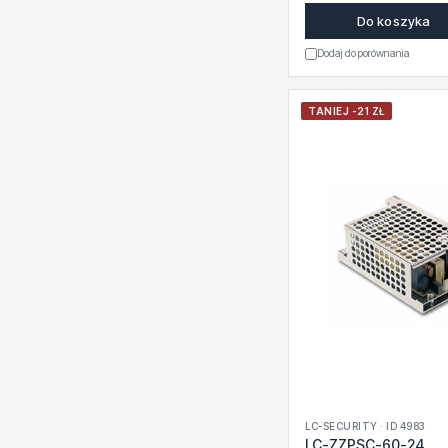
Do koszyka
Dodaj do porównania
TANIEJ -21 ZŁ
LC-SECURITY · ID 4983
LC-ZZPSC-60-24