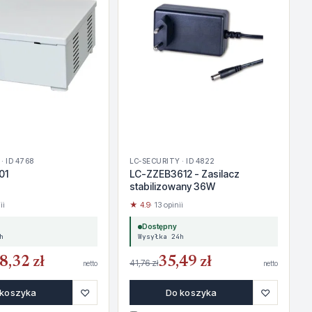
· ID 4768
LC-SECURITY · ID 4822
01
LC-ZZEB3612 - Zasilacz
stabilizowany 36W
ii
★ 4.9
· 13 opinii
Dostępny
h
Wysyłka 24h
8,32 zł
35,49 zł
41,76 zł
netto
netto
♡
♡
 koszyka
Do koszyka