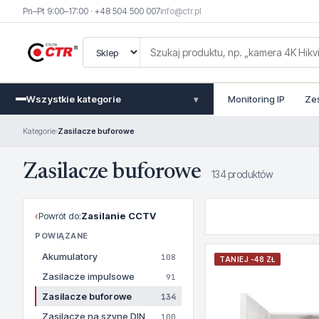
Pn–Pt 9:00–17:00 · +48 504 500 007
info@ctr.pl
Wszystkie kategorie
Monitoring IP
Ze
▾
Kategorie
›
Zasilacze buforowe
Zasilacze buforowe
134 produktów
‹
Powrót do:
Zasilanie CCTV
POWIĄZANE
Akumulatory
108
TANIEJ -48 ZŁ
Zasilacze impulsowe
91
Zasilacze buforowe
134
Zasilacze na szyne DIN
100