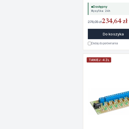
Dostępny
Wysyłka 24h
234,64 zł
276,05 zł
Do koszyka
Dodaj do porównania
TANIEJ -4 ZŁ