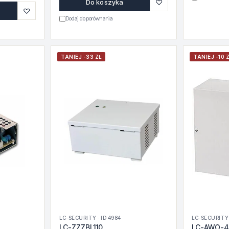
♡
Do koszyka
♡
Dodaj do porównania
TANIEJ -33 ZŁ
TANIEJ -10 
LC-SECURITY · ID 4984
LC-SECURITY 
LC-ZZZBL110
LC-AWO-4