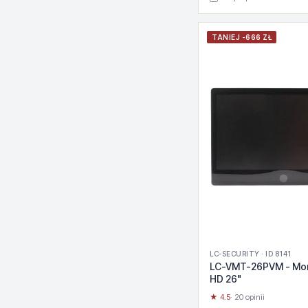
TANIEJ -666 ZŁ
LC-SECURITY · ID 8141
LC-VMT-26PVM - Moni
HD 26"
★ 4.5
· 20 opinii