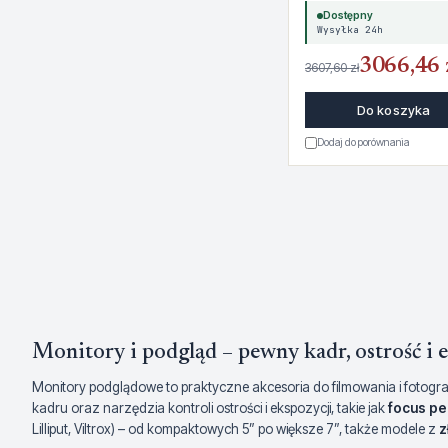
Dostępny
Wysyłka 24h
3066,46 
3607,60 zł
Do koszyka
Dodaj do porównania
Monitory i podgląd – pewny kadr, ostrość i e
Monitory podglądowe to praktyczne akcesoria do filmowania i fotografi
kadru oraz narzędzia kontroli ostrości i ekspozycji, takie jak
focus pe
Lilliput, Viltrox) – od kompaktowych 5” po większe 7”, także modele z
z