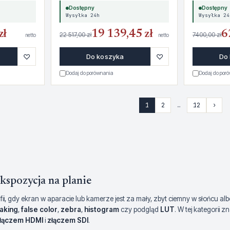
Dostępny
Dostępny
Wysyłka 24h
Wysyłka 24
zł
19 139,45 zł
6
22 517,00 zł
7400,00 zł
netto
netto
♡
♡
Do koszyka
Do
Dodaj do porównania
Dodaj do por
1
2
…
12
›
kspozycja na planie
i, gdy ekran w aparacie lub kamerze jest za mały, zbyt ciemny w słońcu alb
aking
,
false color
,
zebra
,
histogram
czy podgląd
LUT
. W tej kategorii 
łączem HDMI
i
złączem SDI
.