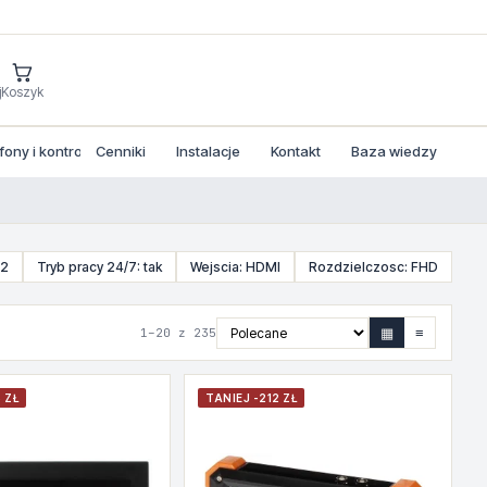
j
Koszyk
ny i kontrola dostepu
Cenniki
Instalacje
Kontakt
Baza wiedzy
22
Tryb pracy 24/7: tak
Wejscia: HDMI
Rozdzielczosc: FHD
▦
≡
1–20 z 235
 ZŁ
TANIEJ -212 ZŁ