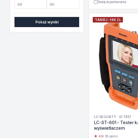
Dodaj do porównania
TANIEJ -166 ZŁ
Pokaż wyniki
LC-SECURITY · ID 7837
LC-ST-601 - Tester k
wyświetlaczem
★ 4.9
· 18 opinii