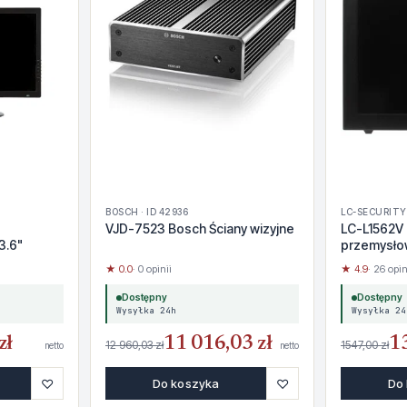
BOSCH · ID 42936
LC-SECURITY 
VJD-7523 Bosch Ściany wizyjne
LC-L1562V 
3.6"
przemysło
★ 0.0
· 0 opinii
★ 4.9
· 26 opin
Dostępny
Dostępny
Wysyłka 24h
Wysyłka 24
zł
11 016,03 zł
1
12 960,03 zł
1547,00 zł
netto
netto
♡
♡
Do koszyka
Do