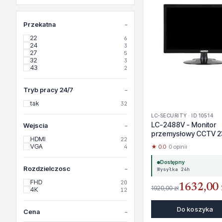
Przekatna
22
6
24
3
27
5
32
3
43
2
Tryb pracy 24/7
tak
32
LC-SECURITY · ID 10514
LC-2488V - Monitor
Wejscia
przemysłowy CCTV 2
HDMI
22
VGA
4
★ 0.0
· 0 opinii
Dostępny
Rozdzielczosc
Wysyłka 24h
FHD
20
1632,00 
1920,00 zł
4K
12
Do koszyka
Cena