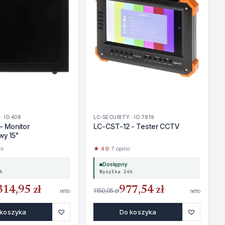
· ID 408
LC-SECURITY · ID 7819
- Monitor
LC-CST-12 - Tester CCTV
wy 15"
ii
★ 4.9
· 7 opinii
Dostępny
h
Wysyłka 24h
314,95 zł
977,54 zł
1150,05 zł
netto
netto
♡
♡
 koszyka
Do koszyka