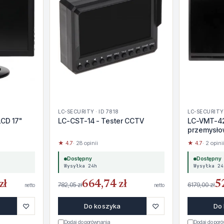
LC-SECURITY · ID 7818
LC-SECURITY 
LCD 17"
LC-CST-14 - Tester CCTV
LC-VMT-42
przemysło
★ 4.7
· 28 opinii
★ 4.7
· 2 opini
Dostępny
Dostępny
Wysyłka 24h
Wysyłka 24
zł
664,74 zł
5
782,05 zł
6179,00 zł
netto
netto
♡
♡
Do koszyka
Do
Dodaj do porównania
Dodaj do por