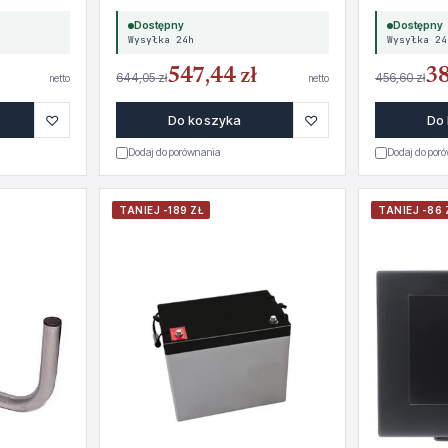
Dostępny
Dostępny
Wysyłka 24h
Wysyłka 24
547,44 zł
38
644,05 zł
456,60 zł
netto
netto
♡
♡
Do koszyka
Do
Dodaj do porównania
Dodaj do por
TANIEJ -189 ZŁ
TANIEJ -86 