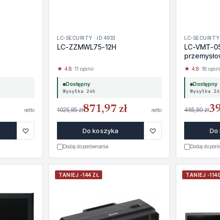
LC-SECURITY · ID 4933
LC-SECURITY 
LC-ZZMWL75-12H
LC-VMT-05
przemysło
★ 4.8
· 11 opinii
★ 4.8
· 18 opini
Dostępny
Dostępny
Wysyłka 24h
Wysyłka 24
871,97 zł
39
1025,85 zł
465,80 zł
netto
netto
♡
♡
Do koszyka
Do
Dodaj do porównania
Dodaj do por
TANIEJ -144 ZŁ
TANIEJ -1140