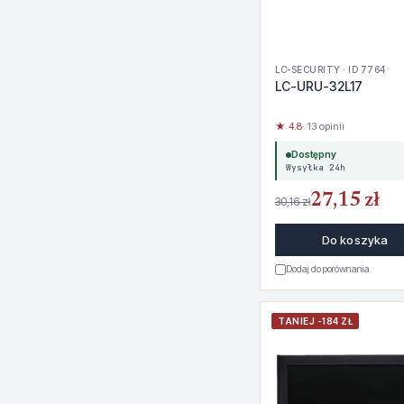
LC-SECURITY · ID 7764
LC-URU-32L17
★ 4.8
· 13 opinii
Dostępny
Wysyłka 24h
27,15 zł
30,16 zł
Do koszyka
Dodaj do porównania
TANIEJ -184 ZŁ