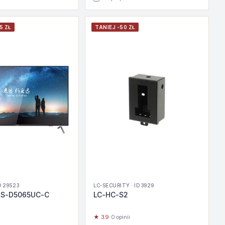
5 ZŁ
TANIEJ -50 ZŁ
D 29523
LC-SECURITY · ID 3929
 DS-D5065UC-C
LC-HC-S2
★ 3.9
· 0 opinii