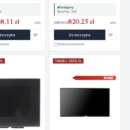
Dostępny
h
Wysyłka 24h
8,11 zł
820,25 zł
965,00 zł
netto
netto
♡
♡
 koszyka
Do koszyka
ównania
Dodaj do porównania
ZŁ
TANIEJ -1505 ZŁ