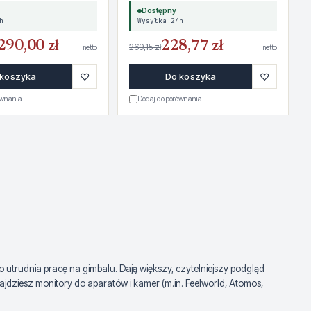
Dostępny
h
Wysyłka 24h
290,00 zł
228,77 zł
269,15 zł
netto
netto
♡
♡
 koszyka
Do koszyka
ównania
Dodaj do porównania
o utrudnia pracę na gimbalu. Dają większy, czytelniejszy podgląd
znajdziesz monitory do aparatów i kamer (m.in. Feelworld, Atomos,