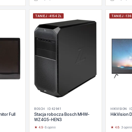
TANIEJ -4154 ZŁ
TANIEJ -136
BOSCH · ID 42941
HIKVISION · I
tor Full
Stacja robocza Bosch MHW-
HikVision
WZ4G5-HEN3
★ 4.9
· 6 opinii
★ 4.8
· 3 opinii