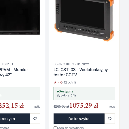
· ID 8151
LC-SECURITY · ID 7822
PVM - Monitor
LC-CST-03 - Wielofunkcyjny
wy 42"
tester CCTV
i
★ 4.6
· 12 opinii
Dostępny
h
Wysyłka 24h
252,15 zł
1075,29 zł
1265,05 zł
netto
netto
♡
♡
 koszyka
Do koszyka
ównania
Dodaj do porównania