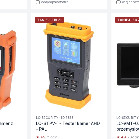
Dodaj do porównania
Dodaj do por
TANIEJ -119 ZŁ
TANIEJ -84 
LC-SECURITY · ID 7838
LC-SECURITY 
amer z
LC-STPV-1 - Tester kamer AHD
LC-VMT-071
- PAL
przemysło
★ 4.9
· 11 opinii
★ 4.9
· 20 opin