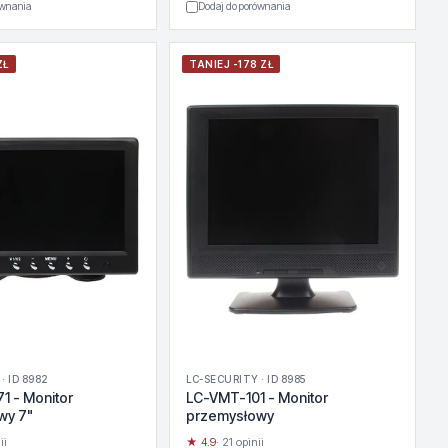
ównania
Dodaj do porównania
ZŁ
TANIEJ -178 ZŁ
· ID 8982
LC-SECURITY · ID 8985
 - Monitor
LC-VMT-101 - Monitor
wy 7"
przemysłowy
ii
★ 4.9
· 21 opinii