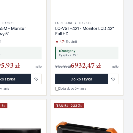
· ID 8981
LC-SECURITY · ID 2640
5M - Monitor
LC-VST-421 - Monitor LCD 42"
wy 5"
Full HD
i
★ 4.7
· 5 opinii
Dostępny
h
Wysyłka 24h
5,93 zł
6932,47 zł
8155,85 zł
netto
netto
♡
♡
 koszyka
Do koszyka
ównania
Dodaj do porównania
 ZŁ
TANIEJ -233 ZŁ