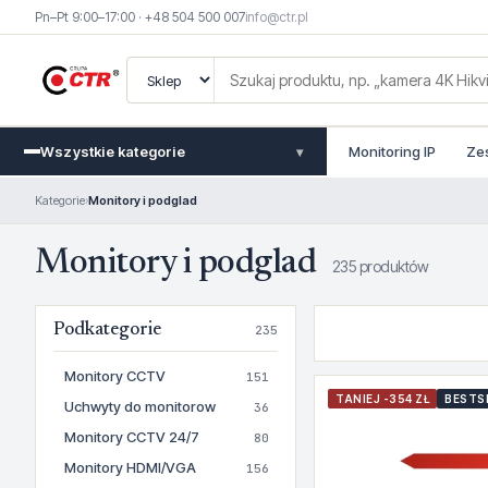
Pn–Pt 9:00–17:00 · +48 504 500 007
info@ctr.pl
Wszystkie kategorie
Monitoring IP
Ze
▾
Kategorie
›
Monitory i podglad
Monitory i podglad
235 produktów
Podkategorie
235
Monitory CCTV
151
TANIEJ -354 ZŁ
BESTS
Uchwyty do monitorow
36
Monitory CCTV 24/7
80
Monitory HDMI/VGA
156