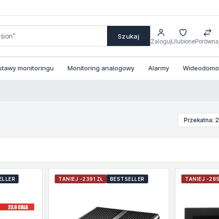
Szukaj
Zaloguj
Ulubione
Porówna
stawy monitoringu
Monitoring analogowy
Alarmy
Wideodomofo
Przekatna: 
ELLER
TANIEJ -2391 ZŁ
BESTSELLER
TANIEJ -285