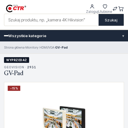
Zaloguj
Ulubione
Szukaj
Wszystkie kategorie
▾
Strona główna
›
Monitory HDMI/VGA
›
GV-Pad
WYPRZEDAŻ
GEOVISION ·
2931
GV-Pad
−
15
%