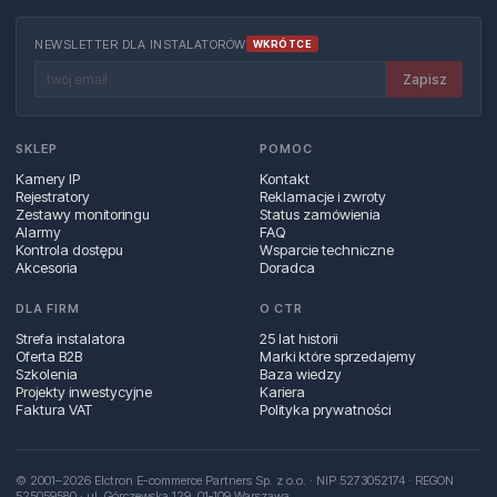
NEWSLETTER DLA INSTALATORÓW
WKRÓTCE
Zapisz
SKLEP
POMOC
Kamery IP
Kontakt
Rejestratory
Reklamacje i zwroty
Zestawy monitoringu
Status zamówienia
Alarmy
FAQ
Kontrola dostępu
Wsparcie techniczne
Akcesoria
Doradca
DLA FIRM
O CTR
Strefa instalatora
25 lat historii
Oferta B2B
Marki które sprzedajemy
Szkolenia
Baza wiedzy
Projekty inwestycyjne
Kariera
Faktura VAT
Polityka prywatności
© 2001–2026 Elctron E-commerce Partners Sp. z o.o. · NIP 5273052174 · REGON
525059580 · ul. Górczewska 129, 01‑109 Warszawa