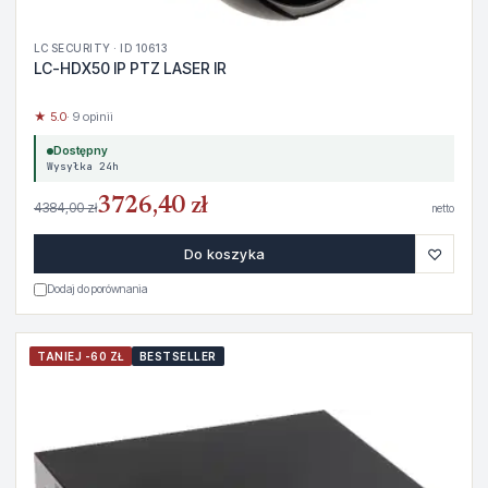
LC SECURITY · ID 10613
LC-HDX50 IP PTZ LASER IR
★ 5.0
· 9 opinii
Dostępny
Wysyłka 24h
3726,40 zł
4384,00 zł
netto
♡
Do koszyka
Dodaj do porównania
TANIEJ -60 ZŁ
BESTSELLER