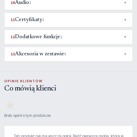
Audio
10
3
Certyfikaty
11
2
Dodatkowe funkcje
12
2
Akcesoria w zestawie
13
5
OPINIE KLIENTÓW
Co mówią klienci
★
Brak opinii o tym produkcie.
Ten produkt nie ma jeszcze opinii. Bądź pierwszą osobą, która ją