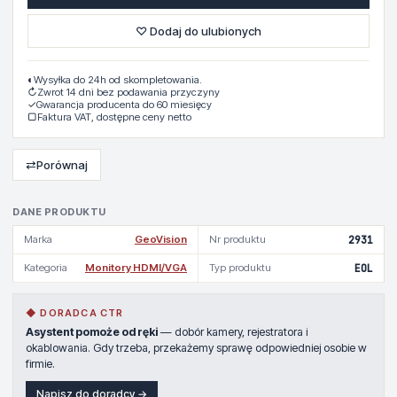
♡ Dodaj do ulubionych
◐
Wysyłka do 24h od skompletowania.
↻
Zwrot 14 dni bez podawania przyczyny
✓
Gwarancja producenta do 60 miesięcy
▢
Faktura VAT, dostępne ceny netto
⇄
Porównaj
DANE PRODUKTU
Marka
GeoVision
Nr produktu
2931
Kategoria
Monitory HDMI/VGA
Typ produktu
EOL
◆ DORADCA CTR
Asystent pomoże od ręki
— dobór kamery, rejestratora i
okablowania. Gdy trzeba, przekażemy sprawę odpowiedniej osobie w
firmie.
Napisz do doradcy →