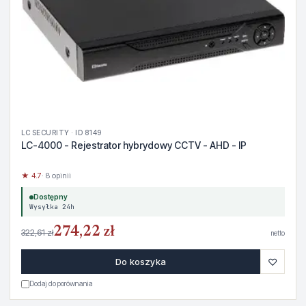
LC SECURITY · ID 8149
LC-4000 - Rejestrator hybrydowy CCTV - AHD - IP
★ 4.7
· 8 opinii
Dostępny
Wysyłka 24h
274,22 zł
322,61 zł
netto
♡
Do koszyka
Dodaj do porównania