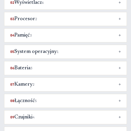
Wyświetlacz
02
6
Procesor
03
2
Pamięć
04
3
System operacyjny
05
1
Bateria
06
3
Kamery
07
2
Łączność
08
5
Czujniki
09
4