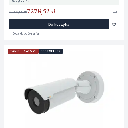
Wysyłka 24h
7278,52 zł
11 932,00 zł
netto
♡
Do koszyka
Dodaj do porównania
TANIEJ -6485 ZŁ
BESTSELLER