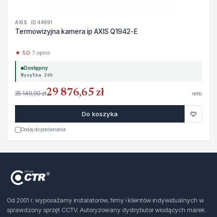
AXIS · ID 44991
Termowizyjna kamera ip AXIS Q1942-E
★ 5.0
· 7 opinii
Dostępny
Wysyłka 24h
29 876,65 zł
35 149,00 zł
netto
♡
Do koszyka
Dodaj do porównania
Od 2001 r. wyposażamy instalatorów, firmy i klientów indywidualnych w
sprawdzony sprzęt CCTV. Autoryzowany dystrybutor wiodących marek.