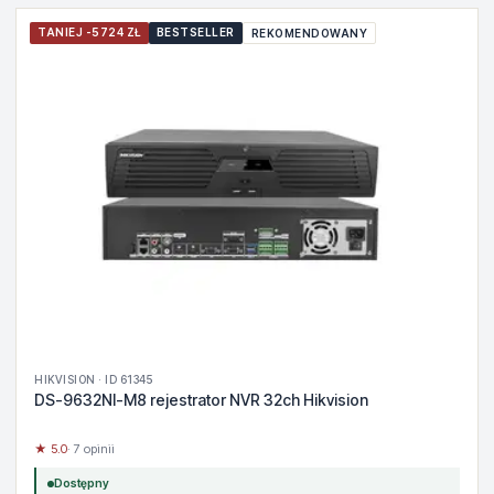
TANIEJ -5724 ZŁ
BESTSELLER
REKOMENDOWANY
HIKVISION · ID 61345
DS-9632NI-M8 rejestrator NVR 32ch Hikvision
★ 5.0
· 7 opinii
Dostępny