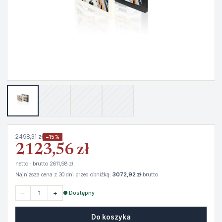
2498,31 zł
−15%
2123,56 zł
netto · brutto 2611,98 zł
Najniższa cena z 30 dni przed obniżką:
3072,92 zł
brutto
−
+
● Dostępny
Do koszyka