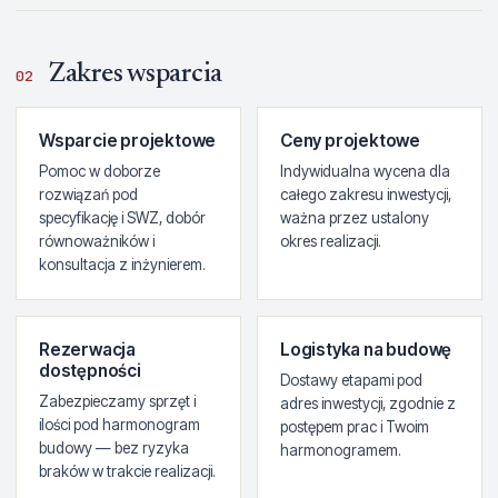
Zakres wsparcia
02
Wsparcie projektowe
Ceny projektowe
Pomoc w doborze
Indywidualna wycena dla
rozwiązań pod
całego zakresu inwestycji,
specyfikację i SWZ, dobór
ważna przez ustalony
równoważników i
okres realizacji.
konsultacja z inżynierem.
Rezerwacja
Logistyka na budowę
dostępności
Dostawy etapami pod
Zabezpieczamy sprzęt i
adres inwestycji, zgodnie z
ilości pod harmonogram
postępem prac i Twoim
budowy — bez ryzyka
harmonogramem.
braków w trakcie realizacji.