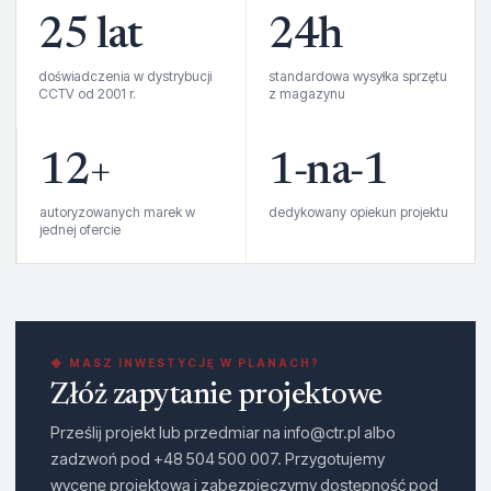
25 lat
24h
doświadczenia w dystrybucji
standardowa wysyłka sprzętu
CCTV od 2001 r.
z magazynu
12+
1‑na‑1
autoryzowanych marek w
dedykowany opiekun projektu
jednej ofercie
◆ MASZ INWESTYCJĘ W PLANACH?
Złóż zapytanie projektowe
Prześlij projekt lub przedmiar na info@ctr.pl albo
zadzwoń pod +48 504 500 007. Przygotujemy
wycenę projektową i zabezpieczymy dostępność pod