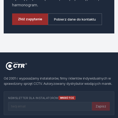
harmonogram.
Złóż zapytanie
Pobierz dane do kontaktu
Od 2001 r. wyposażamy instalatorów, firmy i klientów indywidualnych w
sprawdzony sprzęt CCTV. Autoryzowany dystrybutor wiodących marek.
NEWSLETTER DLA INSTALATORÓW
WKRÓTCE
Zapisz