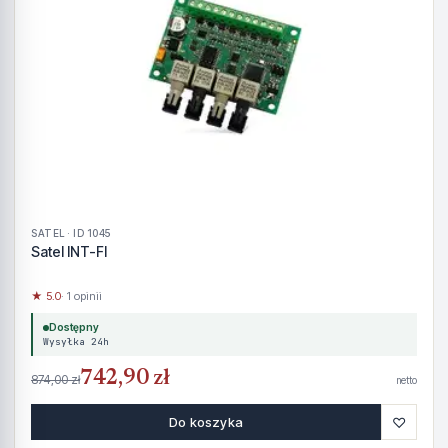
SATEL · ID 1045
Satel INT-FI
★ 5.0
· 1 opinii
Dostępny
Wysyłka 24h
742,90 zł
874,00 zł
netto
♡
Do koszyka