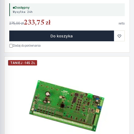
Dostępny
Wysyłka 24h
233,75 zł
275,00 zł
netto
♡
Do koszyka
Dodaj do porównania
TANIEJ -145 ZŁ