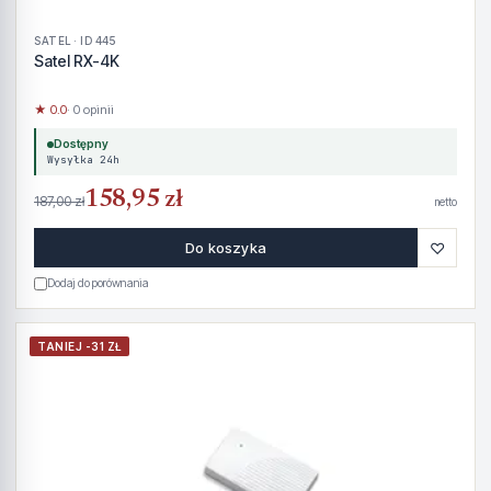
SATEL · ID 445
Satel RX-4K
★ 0.0
· 0 opinii
Dostępny
Wysyłka 24h
158,95 zł
187,00 zł
netto
♡
Do koszyka
Dodaj do porównania
TANIEJ -31 ZŁ