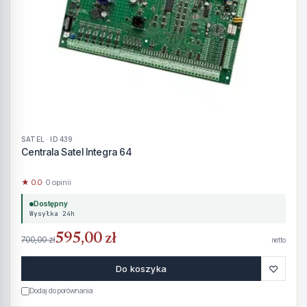
SATEL · ID 439
Centrala Satel Integra 64
★ 0.0
· 0 opinii
Dostępny
Wysyłka 24h
595,00 zł
700,00 zł
netto
♡
Do koszyka
Dodaj do porównania