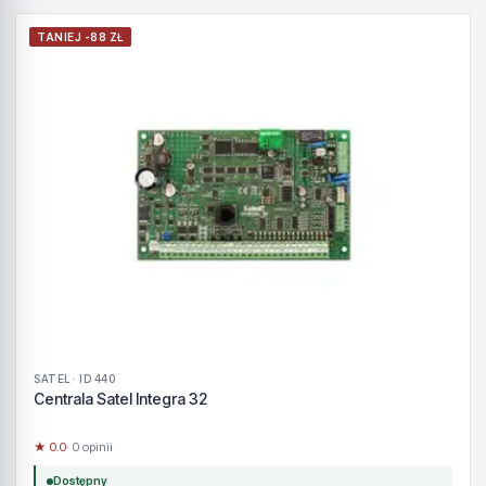
TANIEJ -88 ZŁ
SATEL · ID 440
Centrala Satel Integra 32
★ 0.0
· 0 opinii
Dostępny