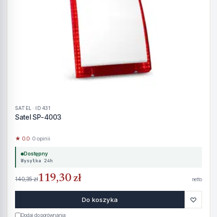
SATEL · ID 431
Satel SP-4003
★ 0.0
· 0 opinii
Dostępny
Wysyłka 24h
119,30 zł
140,35 zł
netto
♡
Do koszyka
Dodaj do porównania