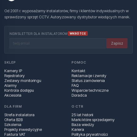
Od 2001 r. wyposażamy instalatorów, firmy i klientów indywidualnych w
sprawdzony sprzęt CCTV. Autoryzowany dystrybutor wiodących marek.
NEWSLETTER DLA INSTALATORÓW
WKRÓTCE
Zapisz
SKLEP
POMOC
Kamery IP
Kontakt
Rejestratory
Reklamacje i zwroty
Zestawy monitoringu
Status zamówienia
Alarmy
FAQ
Kontrola dostępu
Wsparcie techniczne
Akcesoria
Doradca
DLA FIRM
O CTR
Strefa instalatora
25 lat historii
Oferta B2B
Marki które sprzedajemy
Szkolenia
Baza wiedzy
Projekty inwestycyjne
Kariera
Faktura VAT
Polityka prywatności