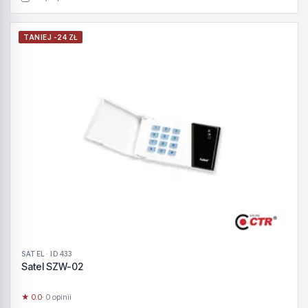
TANIEJ -24 ZŁ
SATEL · ID 433
Satel SZW-02
★ 0.0
· 0 opinii