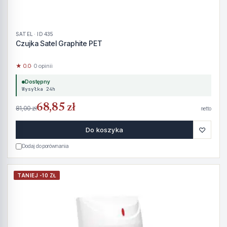
SATEL · ID 435
Czujka Satel Graphite PET
★ 0.0
· 0 opinii
Dostępny
Wysyłka 24h
68,85 zł
81,00 zł
netto
♡
Do koszyka
Dodaj do porównania
TANIEJ -10 ZŁ