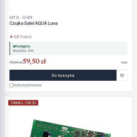
SATEL · ID 438
Czujka Satel AQUA Luna
★ 0.0
· 0 opinii
Dostępny
Wysyłka 24h
59,50 zł
70,00 zł
netto
♡
Do koszyka
Dodaj do porównania
TANIEJ -129 ZŁ