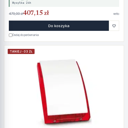
Wysyłka 24h
407,15 zł
479,00 zł
netto
♡
Do koszyka
Dodaj do porównania
TANIEJ -33 ZŁ