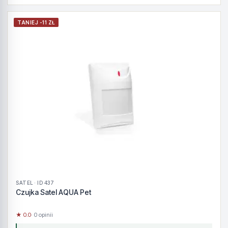
TANIEJ -11 ZŁ
SATEL · ID 437
Czujka Satel AQUA Pet
★ 0.0
· 0 opinii