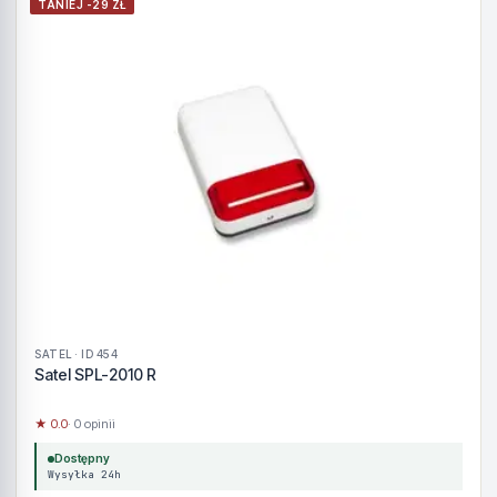
TANIEJ -29 ZŁ
SATEL · ID 454
Satel SPL-2010 R
★ 0.0
· 0 opinii
Dostępny
Wysyłka 24h