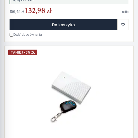
132,98 zł
156,45 zł
netto
♡
Do koszyka
Dodaj do porównania
TANIEJ -35 ZŁ