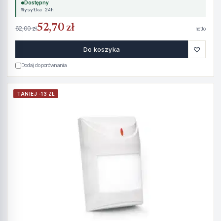
Dostępny
Wysyłka 24h
52,70 zł
62,00 zł
netto
♡
Do koszyka
Dodaj do porównania
TANIEJ -13 ZŁ