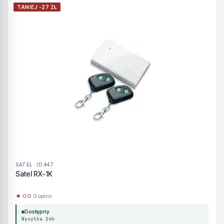
TANIEJ -27 ZŁ
SATEL · ID 447
Satel RX-1K
★ 0.0
· 0 opinii
Dostępny
Wysyłka 24h