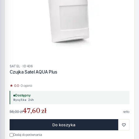
SATEL · ID 436
Czujka Satel AQUA Plus
★ 0.0
· 0 opinii
Dostępny
Wysyłka 24h
47,60 zł
56,00 zł
netto
♡
Do koszyka
Dodaj do porównania