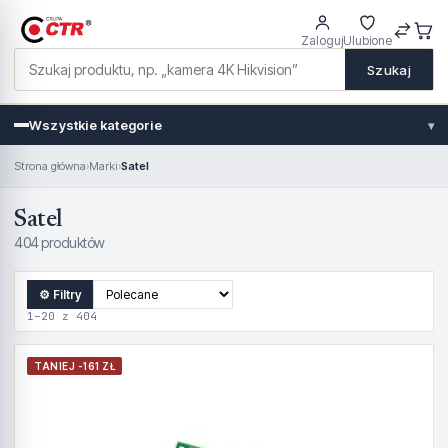
Zaloguj
Ulubione
Szukaj
Wszystkie kategorie
▾
Strona główna
›
Marki
›
Satel
Satel
404 produktów
⚙ Filtry
1–20 z 404
TANIEJ -161 ZŁ