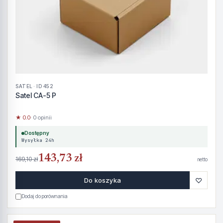
SATEL · ID 452
Satel CA-5 P
★ 0.0
· 0 opinii
Dostępny
Wysyłka 24h
143,73 zł
169,10 zł
netto
♡
Do koszyka
Dodaj do porównania