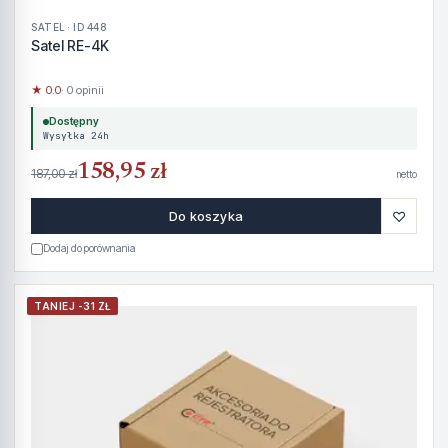
SATEL · ID 448
Satel RE-4K
★ 0.0
· 0 opinii
Dostępny
Wysyłka 24h
158,95 zł
187,00 zł
netto
♡
Do koszyka
Dodaj do porównania
TANIEJ -31 ZŁ