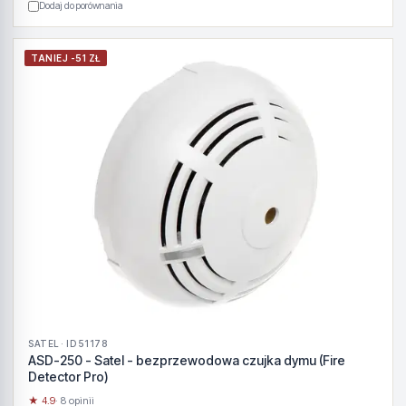
Dodaj do porównania
TANIEJ -51 ZŁ
SATEL · ID 51178
ASD-250 - Satel - bezprzewodowa czujka dymu (Fire
Detector Pro)
★ 4.9
· 8 opinii