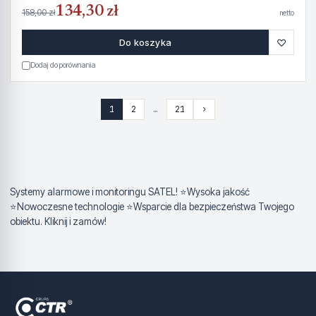
134,30 zł
158,00 zł
netto
♡
Do koszyka
Dodaj do porównania
1
2
…
21
›
Systemy alarmowe i monitoringu SATEL! ⭐Wysoka jakość
⭐Nowoczesne technologie ⭐Wsparcie dla bezpieczeństwa Twojego
obiektu. Kliknij i zamów!