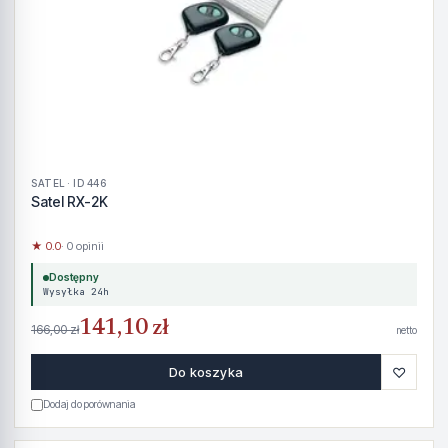
SATEL · ID 446
Satel RX-2K
★ 0.0
· 0 opinii
Dostępny
Wysyłka 24h
141,10 zł
166,00 zł
netto
♡
Do koszyka
Dodaj do porównania