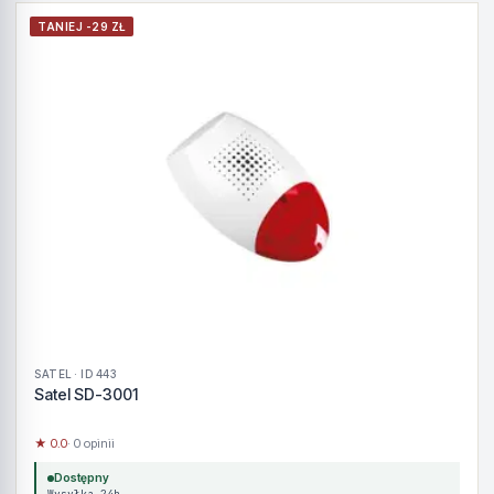
TANIEJ -29 ZŁ
SATEL · ID 443
Satel SD-3001
★ 0.0
· 0 opinii
Dostępny
Wysyłka 24h