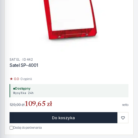
SATEL · ID 442
Satel SP-4001
★ 0.0
· 0 opinii
Dostępny
Wysyłka 24h
109,65 zł
129,00 zł
netto
♡
Do koszyka
Dodaj do porównania