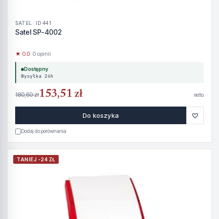
SATEL · ID 441
Satel SP-4002
★ 0.0
· 0 opinii
Dostępny
Wysyłka 24h
153,51 zł
180,60 zł
netto
♡
Do koszyka
Dodaj do porównania
TANIEJ -24 ZŁ