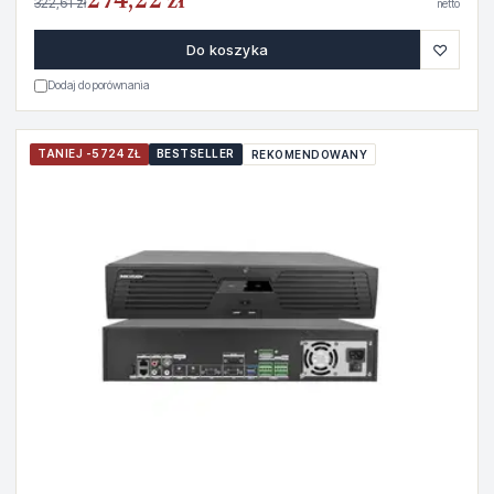
274,22 zł
322,61 zł
netto
♡
Do koszyka
Dodaj do porównania
TANIEJ -5724 ZŁ
BESTSELLER
REKOMENDOWANY