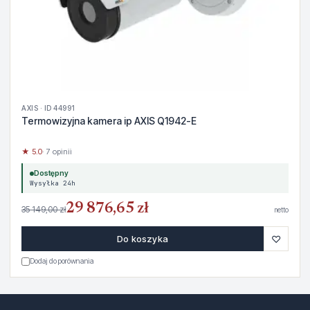
AXIS · ID 44991
Termowizyjna kamera ip AXIS Q1942-E
★ 5.0
· 7 opinii
Dostępny
Wysyłka 24h
29 876,65 zł
35 149,00 zł
netto
♡
Do koszyka
Dodaj do porównania