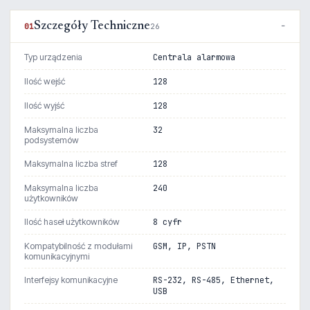
Szczegóły Techniczne
01
26
Typ urządzenia
Centrala alarmowa
Ilość wejść
128
Ilość wyjść
128
Maksymalna liczba
32
podsystemów
Maksymalna liczba stref
128
Maksymalna liczba
240
użytkowników
Ilość haseł użytkowników
8 cyfr
Kompatybilność z modułami
GSM, IP, PSTN
komunikacyjnymi
Interfejsy komunikacyjne
RS-232, RS-485, Ethernet,
USB