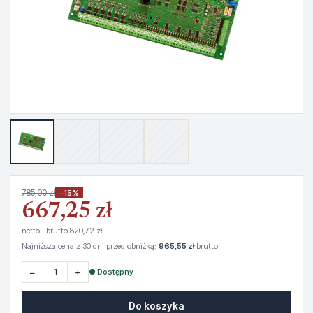
785,00 zł
−15%
667,25 zł
netto · brutto 820,72 zł
Najniższa cena z 30 dni przed obniżką:
965,55 zł
brutto
−
+
● Dostępny
Do koszyka