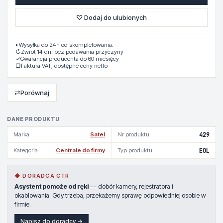
♡ Dodaj do ulubionych
◐
Wysyłka do 24h od skompletowania.
↻
Zwrot 14 dni bez podawania przyczyny
✓
Gwarancja producenta do 60 miesięcy
▢
Faktura VAT, dostępne ceny netto
⇄
Porównaj
DANE PRODUKTU
Marka
Satel
Nr produktu
429
Kategoria
Centrale do firmy
Typ produktu
EOL
◆ DORADCA CTR
Asystent pomoże od ręki
— dobór kamery, rejestratora i
okablowania. Gdy trzeba, przekażemy sprawę odpowiedniej osobie w
firmie.
Napisz do doradcy →