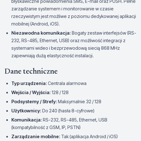
błyskawiczne powiadomienia SMS, E-mail oraz PUSH. Pełne
zarządzanie systemem i monitorowanie w czasie
rzeczywistym jest możliwe z poziomu dedykowanej aplikacji
mobilnej (Android, iOS).
Niezawodna komunikacja:
Bogaty zestaw interfejsów (RS-
232, RS-485, Ethernet, USB) oraz możliwość integracji z
systemami wideo i bezprzewodową siecią 868 MHz
zapewniają dużą elastyczność instalacji.
Dane techniczne
Typ urządzenia:
Centrala alarmowa
Wejścia / Wyjścia:
128 / 128
Podsystemy / Strefy:
Maksymalnie 32 / 128
Użytkownicy:
Do 240 (hasła 8-cyfrowe)
Komunikacja:
RS-232, RS-485, Ethernet, USB
(kompatybilność z GSM, IP, PSTN)
Zarządzanie mobilne:
Tak (aplikacja Android / iOS)