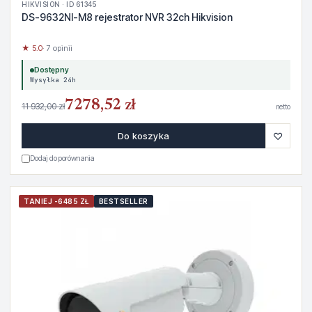
HIKVISION · ID 61345
DS-9632NI-M8 rejestrator NVR 32ch Hikvision
★ 5.0
· 7 opinii
Dostępny
Wysyłka 24h
7278,52 zł
11 932,00 zł
netto
♡
Do koszyka
Dodaj do porównania
TANIEJ -6485 ZŁ
BESTSELLER