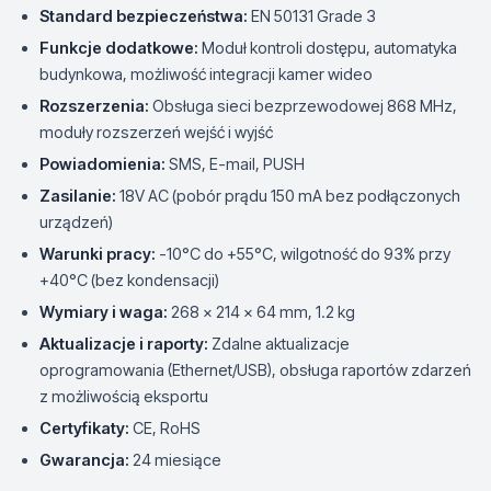
Standard bezpieczeństwa:
EN 50131 Grade 3
Funkcje dodatkowe:
Moduł kontroli dostępu, automatyka
budynkowa, możliwość integracji kamer wideo
Rozszerzenia:
Obsługa sieci bezprzewodowej 868 MHz,
moduły rozszerzeń wejść i wyjść
Powiadomienia:
SMS, E-mail, PUSH
Zasilanie:
18V AC (pobór prądu 150 mA bez podłączonych
urządzeń)
Warunki pracy:
-10°C do +55°C, wilgotność do 93% przy
+40°C (bez kondensacji)
Wymiary i waga:
268 x 214 x 64 mm, 1.2 kg
Aktualizacje i raporty:
Zdalne aktualizacje
oprogramowania (Ethernet/USB), obsługa raportów zdarzeń
z możliwością eksportu
Certyfikaty:
CE, RoHS
Gwarancja:
24 miesiące