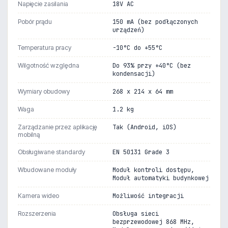
Napięcie zasilania
18V AC
Pobór prądu
150 mA (bez podłączonych
urządzeń)
Temperatura pracy
-10°C do +55°C
Wilgotność względna
Do 93% przy +40°C (bez
kondensacji)
Wymiary obudowy
268 x 214 x 64 mm
Waga
1.2 kg
Zarządzanie przez aplikację
Tak (Android, iOS)
mobilną
Obsługiwane standardy
EN 50131 Grade 3
Wbudowane moduły
Moduł kontroli dostępu,
Moduł automatyki budynkowej
Kamera wideo
Możliwość integracji
Rozszerzenia
Obsługa sieci
bezprzewodowej 868 MHz,