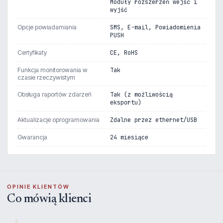
Moduły rozszerzeń wejść i
wyjść
Opcje powiadamiania
SMS, E-mail, Powiadomienia
PUSH
Certyfikaty
CE, RoHS
Funkcja monitorowania w
Tak
czasie rzeczywistym
Obsługa raportów zdarzeń
Tak (z możliwością
eksportu)
Aktualizacje oprogramowania
Zdalne przez ethernet/USB
Gwarancja
24 miesiące
OPINIE KLIENTÓW
Co mówią klienci