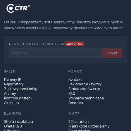
Od 2001 r. wyposażamy instalatorów, firmy i klientów indywidualnych w
sprawdzony sprzęt CCTV. Autoryzowany dystrybutor wiodących marek.
NEWSLETTER DLA INSTALATORÓW
WKRÓTCE
Zapisz
SKLEP
POMOC
Kamery IP
Kontakt
Rejestratory
Reklamacje i zwroty
Zestawy monitoringu
Status zamówienia
Alarmy
FAQ
Kontrola dostępu
Wsparcie techniczne
Akcesoria
Doradca
DLA FIRM
O CTR
Strefa instalatora
25 lat historii
Oferta B2B
Marki które sprzedajemy
Szkolenia
Baza wiedzy