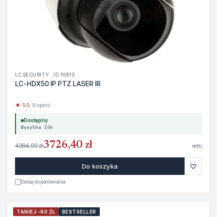
LC SECURITY · ID 10613
LC-HDX50 IP PTZ LASER IR
★ 5.0
· 9 opinii
Dostępny
Wysyłka 24h
3726,40 zł
4384,00 zł
netto
♡
Do koszyka
Dodaj do porównania
TANIEJ -60 ZŁ
BESTSELLER