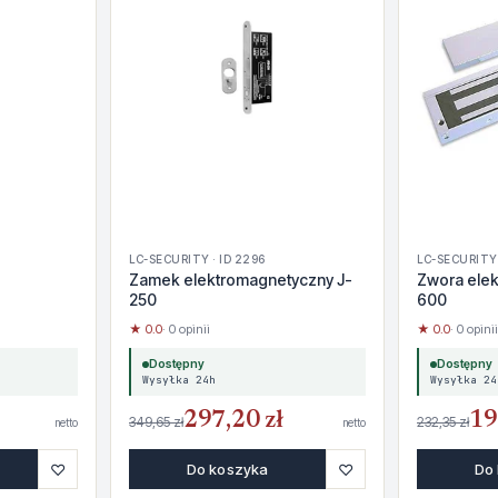
LC-SECURITY · ID 2296
LC-SECURITY 
Zamek elektromagnetyczny J-
Zwora ele
250
600
★ 0.0
· 0 opinii
★ 0.0
· 0 opinii
Dostępny
Dostępny
Wysyłka 24h
Wysyłka 24
297,20 zł
19
349,65 zł
232,35 zł
netto
netto
♡
♡
Do koszyka
Do