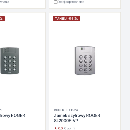
ównania
Dodaj do porównania
ZŁ
TANIEJ -56 ZŁ
23
ROGER · ID 1524
frowy ROGER
Zamek szyfrowy ROGER
SL2000F-VP
★ 0.0
· 0 opinii