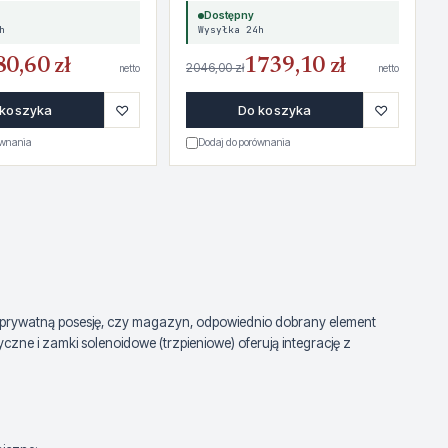
Dostępny
h
Wysyłka 24h
80,60 zł
1739,10 zł
2046,00 zł
netto
netto
♡
♡
 koszyka
Do koszyka
ównania
Dodaj do porównania
, prywatną posesję, czy magazyn, odpowiednio dobrany element
ne i zamki solenoidowe (trzpieniowe) oferują integrację z