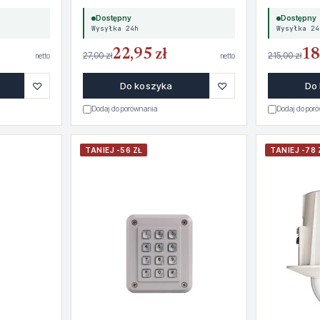
Dostępny
Dostępny
Wysyłka 24h
Wysyłka 24
22,95 zł
18
27,00 zł
215,00 zł
netto
netto
♡
♡
Do koszyka
Do
Dodaj do porównania
Dodaj do por
TANIEJ -56 ZŁ
TANIEJ -78 