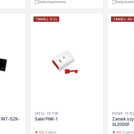
Dodaj do porównania
Dodaj do por
TANIEJ -5 ZŁ
TANIEJ -40 
SATEL · ID 1136
ROGER · ID 15
l INT-SZK-
Satel PNK-1
Zamek szy
SL2000F
★ 0.0
· 0 opinii
★ 0.0
· 0 opinii