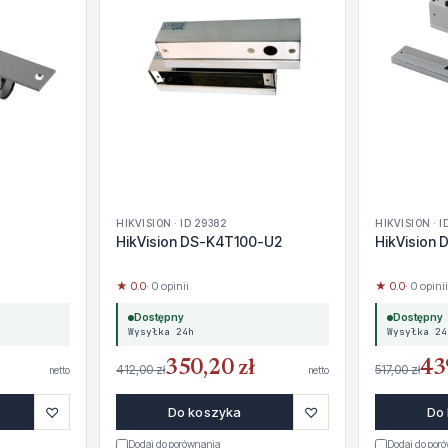
HIKVISION · ID 29382
HIKVISION · I
HikVision DS-K4T100-U2
HikVision
★ 0.0
· 0 opinii
★ 0.0
· 0 opinii
Dostępny
Dostępny
Wysyłka 24h
Wysyłka 24
350,20 zł
43
412,00 zł
517,00 zł
netto
netto
♡
♡
Do koszyka
Do
Dodaj do porównania
Dodaj do por