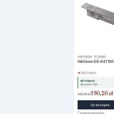
HIKVISION · ID 29380
HikVision DS-K4T100
★ 0.0
· 0 opinii
Dostępny
Wysyłka 24h
350,20 zł
412,00 zł
Do koszyka
Dodaj do porównania