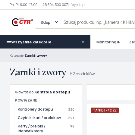
Pn–Pt 9:00–17:00 · +48 504 500 007
info@ctr.pl
Wszystkie kategorie
Monitoring IP
Ze
▾
Kategorie
›
Zamki i zwory
Zamki i zwory
52 produktów
‹
Powrót do:
Kontrola dostepu
POWIĄZANE
Kontrolery dostepu
330
TANIEJ -42 ZŁ
Czytniki kart / brelokow
241
Karty / breloki /
98
identyfikatory