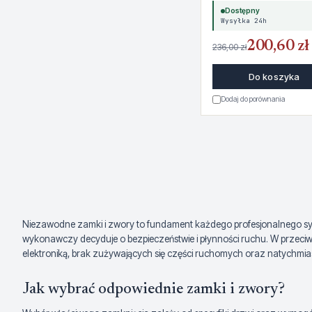
Dostępny
Wysyłka 24h
200,60 zł
236,00 zł
Do koszyka
Dodaj do porównania
Niezawodne zamki i zwory to fundament każdego profesjonalnego sys
wykonawczy decyduje o bezpieczeństwie i płynności ruchu. W przeciw
elektroniką, brak zużywających się części ruchomych oraz natychmias
Jak wybrać odpowiednie zamki i zwory?