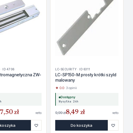
· ID 4706
LC-SECURITY · ID 6311
ktromagnetyczna ZW-
LC-SP150-M prosty krótki szyld
malowany
★ 0.0
· 3 opinii
Dostępny
h
Wysyłka 24h
7,50 zł
8,49 zł
9,99 zł
netto
netto
♡
♡
 koszyka
Do koszyka