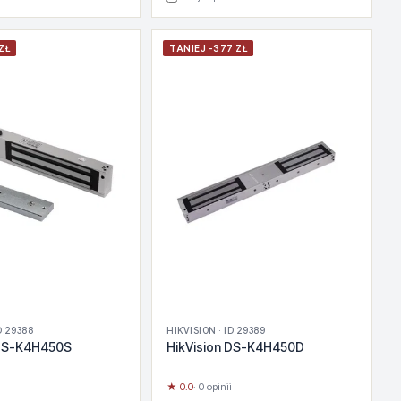
ZŁ
TANIEJ -377 ZŁ
D 29388
HIKVISION · ID 29389
 DS-K4H450S
HikVision DS-K4H450D
★ 0.0
· 0 opinii