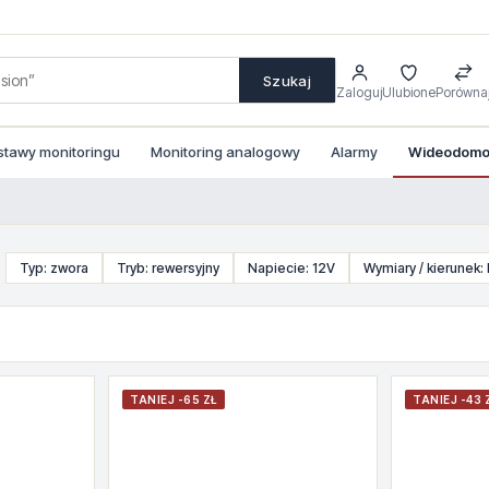
Szukaj
Zaloguj
Ulubione
Porówna
stawy monitoringu
Monitoring analogowy
Alarmy
Wideodomof
Typ: zwora
Tryb: rewersyjny
Napiecie: 12V
Wymiary / kierunek:
TANIEJ -65 ZŁ
TANIEJ -43 