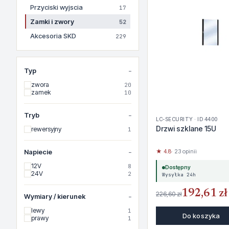
Przyciski wyjscia
17
Zamki i zwory
52
Akcesoria SKD
229
Typ
zwora
20
zamek
10
Tryb
LC-SECURITY · ID 4400
Drzwi szklane 15U
rewersyjny
1
Napiecie
★ 4.8
· 23 opinii
12V
8
Dostępny
24V
2
Wysyłka 24h
192,61 zł
226,60 zł
Wymiary / kierunek
lewy
1
Do koszyka
prawy
1