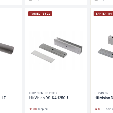
TANIEJ -23 ZŁ
TANIEJ -191 
HIKVISION · ID 29387
HIKVISION · I
0-LZ
HikVision DS-K4H250-U
HikVision
★ 0.0
· 0 opinii
★ 0.0
· 0 opinii