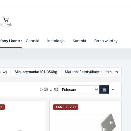
j
Koszyk
ony i kontrola dostepu
Cenniki
Instalacje
Kontakt
Baza wiedzy
 lewy
Sila trzymania: 181-350kg
Material / certyfikaty: aluminium
▦
≡
1–20 z 52
ZŁ
TANIEJ -2 ZŁ