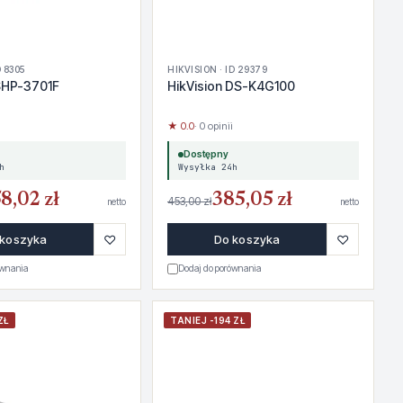
 8305
HIKVISION · ID 29379
SHP-3701F
HikVision DS-K4G100
★ 0.0
· 0 opinii
Dostępny
h
Wysyłka 24h
8,02 zł
385,05 zł
453,00 zł
netto
netto
♡
♡
 koszyka
Do koszyka
ównania
Dodaj do porównania
ZŁ
TANIEJ -194 ZŁ