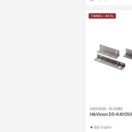
TANIEJ -44 ZŁ
HIKVISION · ID 29386
HikVision DS-K4H25
★ 0.0
· 0 opinii