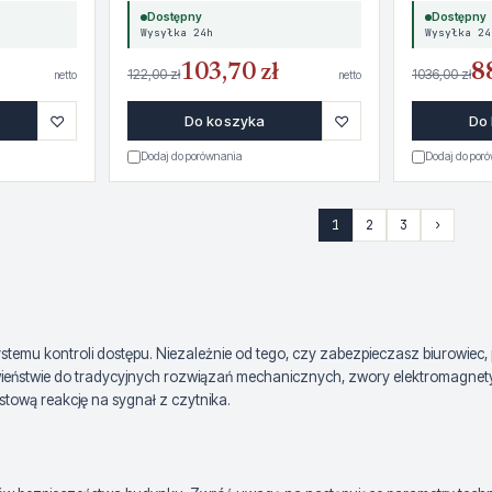
Dostępny
Dostępny
Wysyłka 24h
Wysyłka 24
103,70 zł
8
122,00 zł
1036,00 zł
netto
netto
♡
♡
Do koszyka
Do
Dodaj do porównania
Dodaj do por
1
2
3
›
temu kontroli dostępu. Niezależnie od tego, czy zabezpieczasz biurowiec
ieństwie do tradycyjnych rozwiązań mechanicznych, zwory elektromagnetycz
tową reakcję na sygnał z czytnika.