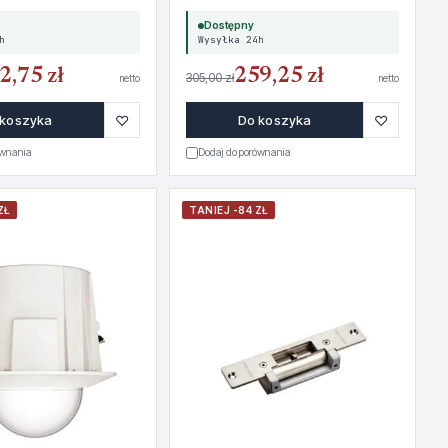
Dostępny
h
Wysyłka 24h
2,75 zł
259,25 zł
305,00 zł
netto
netto
♡
♡
 koszyka
Do koszyka
ównania
Dodaj do porównania
ZŁ
TANIEJ -84 ZŁ