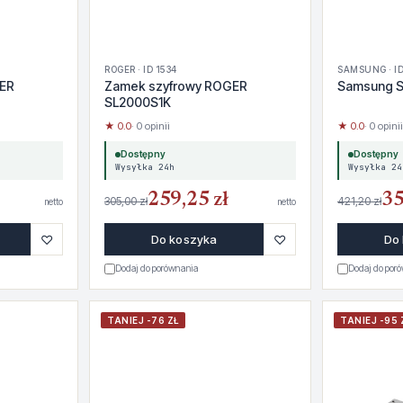
ROGER · ID 1534
SAMSUNG · ID
GER
Zamek szyfrowy ROGER
Samsung 
SL2000S1K
★ 0.0
· 0 opinii
★ 0.0
· 0 opinii
Dostępny
Dostępny
Wysyłka 24h
Wysyłka 24
259,25 zł
35
305,00 zł
421,20 zł
netto
netto
♡
♡
Do koszyka
Do
Dodaj do porównania
Dodaj do por
TANIEJ -76 ZŁ
TANIEJ -95 