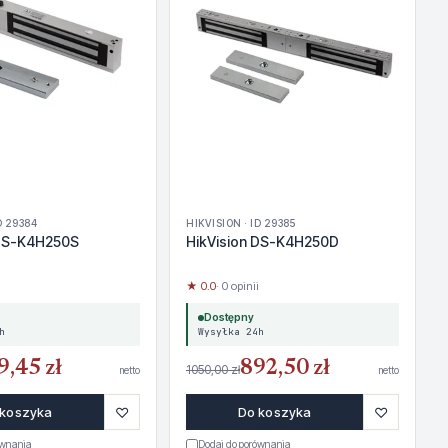
D 29384
HIKVISION · ID 29385
 DS-K4H250S
HikVision DS-K4H250D
★ 0.0
· 0 opinii
Dostępny
h
Wysyłka 24h
9,45 zł
892,50 zł
1050,00 zł
netto
netto
♡
♡
 koszyka
Do koszyka
ównania
Dodaj do porównania