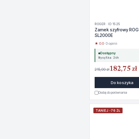
ROGER · ID 1525
Zamek szyfrowy RO
SL2000E
★ 0.0
· 0 opinii
Dostępny
Wysyłka 24h
182,75 zł
215,00 zł
Do koszyka
Dodaj do porównania
TANIEJ -76 ZŁ