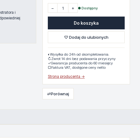
−
+
● Dostępny
tratora i
dpowiedniej
Do koszyka
♡ Dodaj do ulubionych
◐
Wysyłka do 24h od skompletowania.
↻
Zwrot 14 dni bez podawania przyczyny
✓
Gwarancja producenta do 60 miesięcy
▢
Faktura VAT, dostępne ceny netto
Strona producenta →
⇄
Porównaj