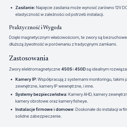
Zasilanie:
Napięcie zasilania może wynosić zarówno 12V D
elastyczność w zależności od potrzeb instalacji.
Praktyczność i Wygoda
Dzięki magnetycznym właściwościom, te zwory są bezruchowe,
dłuższą żywotność w porównaniu z tradycyjnymi zamkami.
Zastosowania
Zwory elektromagnetyczne
450S
i
450D
są idealnym rozwiąza
Kamery IP
: Współpracują z systemami monitoringu, takimi j
zewnętrzne, kamery IP wewnętrzne, i inne.
Systemy bezpieczeństwa
: Kamery AHD, kamery zewnętrzn
kamery obrotowe oraz kamery fisheye.
Instalacje firmowe i domowe
: Doskonałe do instalacji w 
solidne zabezpieczenie.