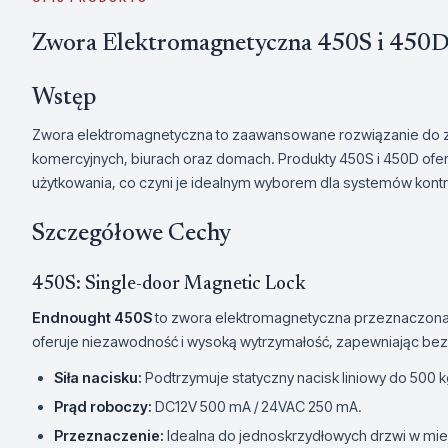
Zwora Elektromagnetyczna 450S i 450
Wstęp
Zwora elektromagnetyczna to zaawansowane rozwiązanie do 
komercyjnych, biurach oraz domach. Produkty 450S i 450D ofe
użytkowania, co czyni je idealnym wyborem dla systemów kontr
Szczegółowe Cechy
450S: Single-door Magnetic Lock
Endnought 450S
to zwora elektromagnetyczna przeznaczona 
oferuje niezawodność i wysoką wytrzymałość, zapewniając be
Siła nacisku:
Podtrzymuje statyczny nacisk liniowy do 500 k
Prąd roboczy:
DC12V 500 mA / 24VAC 250 mA.
Przeznaczenie:
Idealna do jednoskrzydłowych drzwi w miej