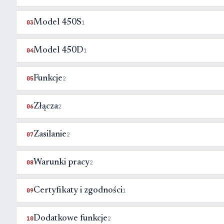
Model 450S
03
1
Model 450D
04
1
Funkcje
05
2
Złącza
06
2
Zasilanie
07
2
Warunki pracy
08
2
Certyfikaty i zgodności
09
1
Dodatkowe funkcje
10
2