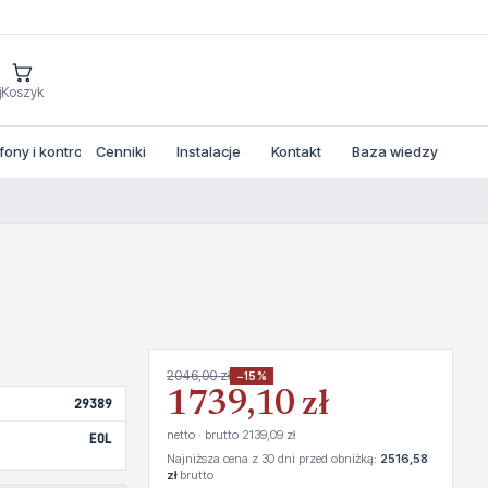
j
Koszyk
ny i kontrola dostepu
Cenniki
Instalacje
Kontakt
Baza wiedzy
2046,00 zł
−15%
1739,10 zł
29389
netto · brutto 2139,09 zł
EOL
Najniższa cena z 30 dni przed obniżką:
2516,58
zł
brutto