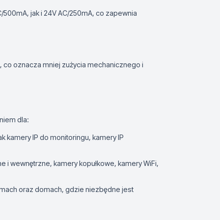
C/500mA, jak i 24V AC/250mA, co zapewnia
 co oznacza mniej zużycia mechanicznego i
niem dla:
ak kamery IP do monitoringu, kamery IP
e i wewnętrzne, kamery kopułkowe, kamery WiFi,
firmach oraz domach, gdzie niezbędne jest