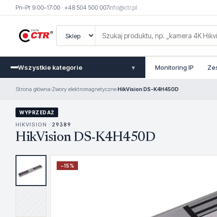
Pn–Pt 9:00–17:00 · +48 504 500 007
info@ctr.pl
Wszystkie kategorie
Monitoring IP
Ze
▾
Strona główna
›
Zwory elektromagnetyczne
›
HikVision DS-K4H450D
WYPRZEDAŻ
HIKVISION ·
29389
HikVision DS-K4H450D
−
15
%