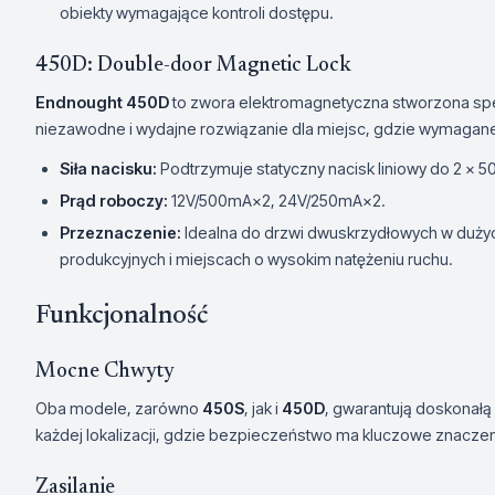
obiekty wymagające kontroli dostępu.
450D: Double-door Magnetic Lock
Endnought 450D
to zwora elektromagnetyczna stworzona spe
niezawodne i wydajne rozwiązanie dla miejsc, gdzie wymagane
Siła nacisku:
Podtrzymuje statyczny nacisk liniowy do 2 x 5
Prąd roboczy:
12V/500mA×2, 24V/250mA×2.
Przeznaczenie:
Idealna do drzwi dwuskrzydłowych w duży
produkcyjnych i miejscach o wysokim natężeniu ruchu.
Funkcjonalność
Mocne Chwyty
Oba modele, zarówno
450S
, jak i
450D
, gwarantują doskonałą 
każdej lokalizacji, gdzie bezpieczeństwo ma kluczowe znaczen
Zasilanie