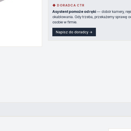
◆ DORADCA CTR
Asystent pomoże od ręki
— dobór kamery, rejes
okablowania. Gdy trzeba, przekażemy sprawę o
osobie w firmie.
Napisz do doradcy →