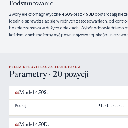
Podsumowanie
Zwory elektromagnetyczne
450S
oraz
450D
dostarczają niez
idealnie sprawdzając się w różnych zastosowaniach, od kontr
bezpieczeństwa w dużych obiektach. Wybór odpowiedniego mode
każdym z nich możemy być pewni najwyższej jakości i niezawo
PEŁNA SPECYFIKACJA TECHNICZNA
Parametry · 20 pozycji
Model 450S
01
2
Rodzaj
Elektrozaczep 
Model 450D
02
2