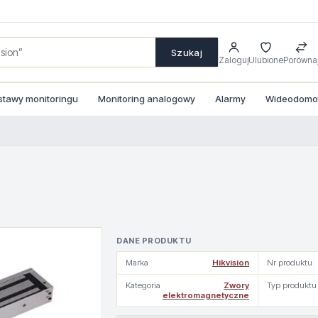
Szukaj
Zaloguj
Ulubione
Porówna
stawy monitoringu
Monitoring analogowy
Alarmy
Wideodomofo
DANE PRODUKTU
Marka
Hikvision
Nr produktu
Kategoria
Zwory
Typ produktu
elektromagnetyczne