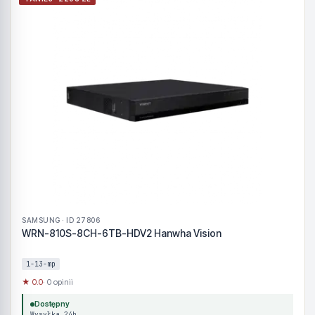
SAMSUNG · ID 27806
WRN-810S-8CH-6TB-HDV2 Hanwha Vision
1-13-mp
★ 0.0
· 0 opinii
Dostępny
Wysyłka 24h