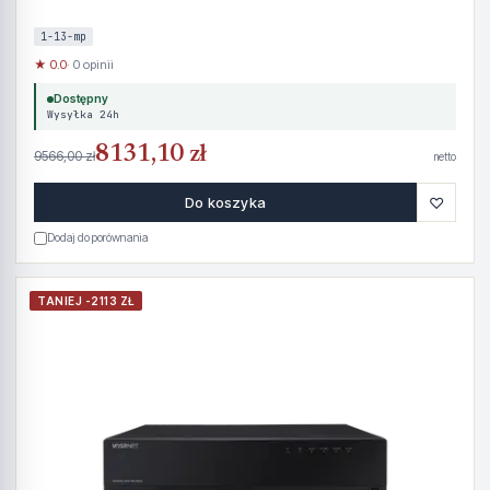
1-13-mp
★ 0.0
· 0 opinii
Dostępny
Wysyłka 24h
8131,10 zł
9566,00 zł
netto
♡
Do koszyka
Dodaj do porównania
TANIEJ -2113 ZŁ