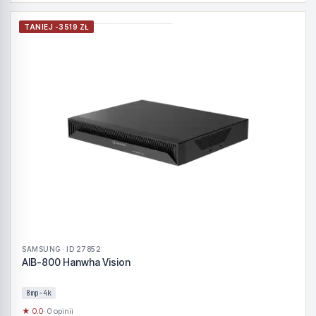
TANIEJ -3519 ZŁ
SAMSUNG · ID 27852
AIB-800 Hanwha Vision
8mp-4k
★ 0.0
· 0 opinii