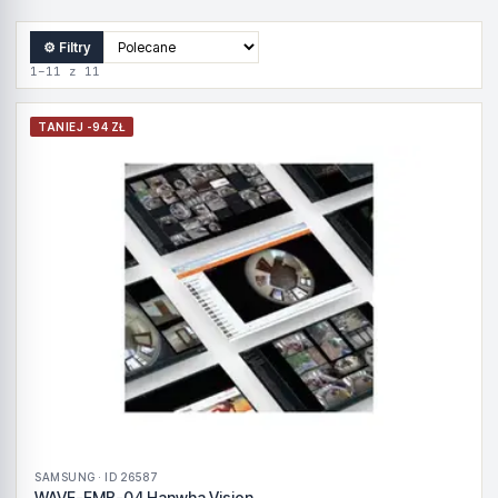
⚙ Filtry
1–11 z 11
TANIEJ -94 ZŁ
SAMSUNG · ID 26587
WAVE-EMB-04 Hanwha Vision