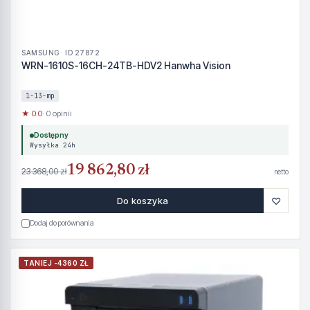
SAMSUNG · ID 27872
WRN-1610S-16CH-24TB-HDV2 Hanwha Vision
1-13-mp
★ 0.0
· 0 opinii
Dostępny
Wysyłka 24h
19 862,80 zł
23 368,00 zł
netto
♡
Do koszyka
Dodaj do porównania
TANIEJ -4360 ZŁ