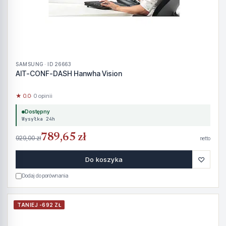
SAMSUNG · ID 26663
AIT-CONF-DASH Hanwha Vision
★ 0.0
· 0 opinii
Dostępny
Wysyłka 24h
789,65 zł
929,00 zł
netto
♡
Do koszyka
Dodaj do porównania
TANIEJ -692 ZŁ