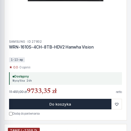
SAMSUNG · ID 27802
WRN-1610S-4CH-8TB-HDV2 Hanwha Vision
1-13-mp
★ 0.0
· 0 opinii
Dostępny
Wysyłka 24h
9733,35 zł
11 451,00 zł
netto
♡
Do koszyka
Dodaj do porównania
TANIEJ -2208 ZŁ