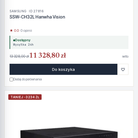
SAMSUNG · ID 27816
SSW-CH32L Hanwha Vision
★ 0.0
· 0 opinii
Dostępny
Wysyłka 24h
11 328,80 zł
13 328,00 zł
netto
♡
Do koszyka
Dodaj do porównania
TANIEJ -3234 ZŁ