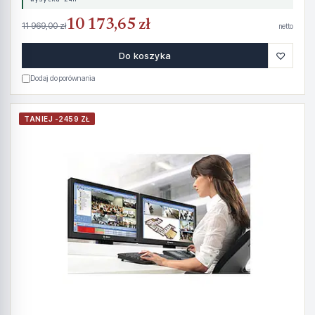
10 173,65 zł
11 969,00 zł
netto
♡
Do koszyka
Dodaj do porównania
TANIEJ -2459 ZŁ