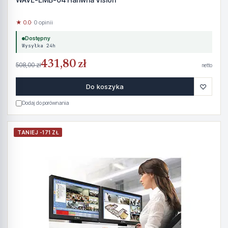
★ 0.0
· 0 opinii
Dostępny
Wysyłka 24h
431,80 zł
508,00 zł
netto
♡
Do koszyka
Dodaj do porównania
TANIEJ -171 ZŁ