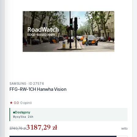
SAMSUNG · ID 27576
FFG-RW-1CH Hanwha Vision
★ 0.0
· 0 opinii
Dostępny
Wysyłka 24h
3187,29 zł
3749,76 zł
netto