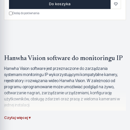
♡
Do koszyka
Dodaj do porównania
Hanwha Vision software do monitoringu IP
Hanwha Vision software jest przeznaczone do zarządzania
systemami monitoringu IP wykorzystującymi kompatybilne kamery,
rejestratory i rozwiązania wideo Hanwha Vision. W zależności od
programu oprogramowanie może umożliwiać podgląd na żywo,
odtwarzanie nagrań, zarządzanie urządzeniami, konfigurację
użytkowników, obsługę zdarzeń oraz pracę z wieloma kamerami w
jednej instalacji.
To rozwiązania stosowane w sklepach, biurach, magazynach,
Czytaj więcej ▾
firmach, obiektach usługowych, budynkach administracyjnych i
instalacjach wymagających centralnego nadzoru. Przy mniejszych