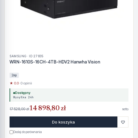
SAMSUNG · ID 27835
WRN-1610S-16CH-4TB-HDV2 Hanwha Vision
2mp
★ 0.0
· 0 opinii
Dostępny
Wysyłka 24h
14 898,80 zł
17 528,00 zł
netto
♡
Do koszyka
Dodaj do porównania