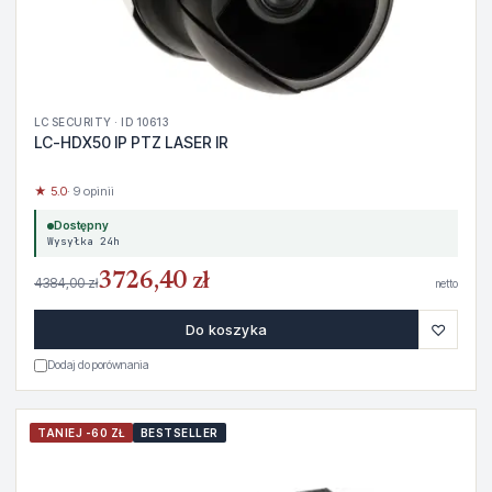
LC SECURITY · ID 10613
LC-HDX50 IP PTZ LASER IR
★ 5.0
· 9 opinii
Dostępny
Wysyłka 24h
3726,40 zł
4384,00 zł
netto
♡
Do koszyka
Dodaj do porównania
TANIEJ -60 ZŁ
BESTSELLER