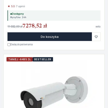
★ 5.0
· 7 opinii
Dostępny
Wysyłka 24h
7278,52 zł
11 932,00 zł
netto
♡
Do koszyka
Dodaj do porównania
TANIEJ -6485 ZŁ
BESTSELLER