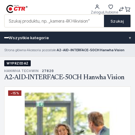
Zaloguj
Ulubione
Szukaj
Wszystkie kategorie
▾
Strona główna
›
Akcesoria pozostałe
›
A2-AID-INTERFACE-50CH Hanwha Vision
WYPRZEDAŻ
HANWHA TECHWIN ·
27820
A2-AID-INTERFACE-50CH Hanwha Vision
−
15
%