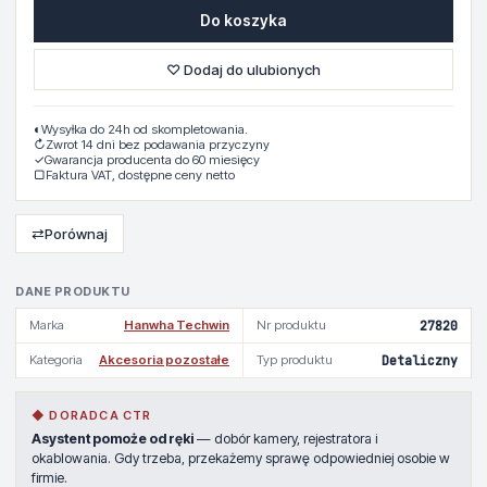
Do koszyka
♡ Dodaj do ulubionych
◐
Wysyłka do 24h od skompletowania.
↻
Zwrot 14 dni bez podawania przyczyny
✓
Gwarancja producenta do 60 miesięcy
▢
Faktura VAT, dostępne ceny netto
⇄
Porównaj
DANE PRODUKTU
Marka
Hanwha Techwin
Nr produktu
27820
Kategoria
Akcesoria pozostałe
Typ produktu
Detaliczny
◆ DORADCA CTR
Asystent pomoże od ręki
— dobór kamery, rejestratora i
okablowania. Gdy trzeba, przekażemy sprawę odpowiedniej osobie w
firmie.