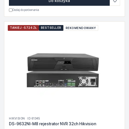
♡
Do koszyka
Dodaj do porównania
TANIEJ -5724 ZŁ
BESTSELLER
REKOMENDOWANY
HIKVISION · ID 61345
DS-9632NI-M8 rejestrator NVR 32ch Hikvision