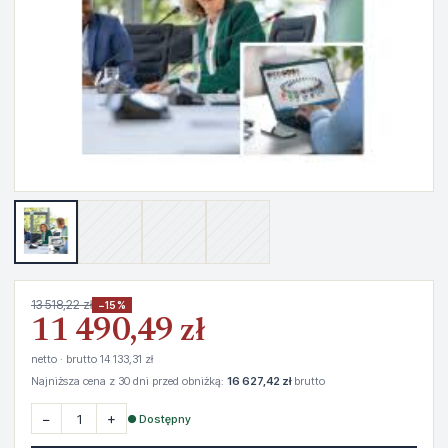
13 518,22 zł
−15%
11 490,49 zł
netto · brutto 14 133,31 zł
Najniższa cena z 30 dni przed obniżką:
16 627,42 zł
brutto
−
+
● Dostępny