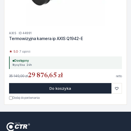
AXIS · ID 44991
Termowizyjna kamera ip AXIS Q1942-E
★ 5.0
· 7 opinii
Dostępny
Wysyłka 24h
29 876,65 zł
35 149,00 zł
netto
♡
Do koszyka
Dodaj do porównania