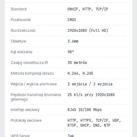
Standard
ONVIF, HTTP, TCP/IP
Przetwornik
CMOS
Rozdzielczość
1920x1080 (Full HD)
Obiektyw
3.6mm
Kąt widzenia
90°
Zasięg oświetlacza IR
30 metrów
Metoda kompresji obrazu
H.264, H.265
Wejścia / wyjścia alarmowe
2 wejścia / 2 wyjścia
Prędkość transmisji strumienia
25 kl/s przy 1920x1080
głównego
Interfejs sieciowy
RJ45 10/100 Mbps
Protokoły sieciowe
HTTP, HTTPS, TCP/IP, UDP,
RTSP, DHCP, DNS, NTP
WEB Server
Tak