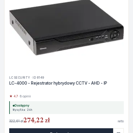
LC SECURITY · ID 8149
LC-4000 - Rejestrator hybrydowy CCTV - AHD - IP
★ 4.7
· 8 opinii
Dostępny
Wysyłka 24h
274,22 zł
322,61 zł
netto