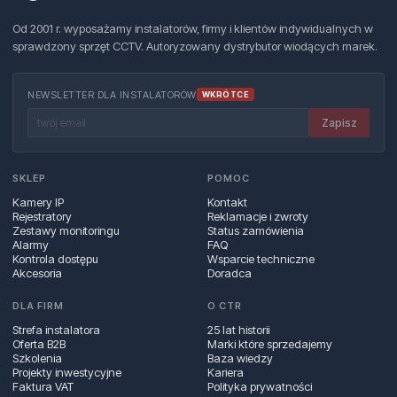
Od 2001 r. wyposażamy instalatorów, firmy i klientów indywidualnych w
sprawdzony sprzęt CCTV. Autoryzowany dystrybutor wiodących marek.
NEWSLETTER DLA INSTALATORÓW
WKRÓTCE
Zapisz
SKLEP
POMOC
Kamery IP
Kontakt
Rejestratory
Reklamacje i zwroty
Zestawy monitoringu
Status zamówienia
Alarmy
FAQ
Kontrola dostępu
Wsparcie techniczne
Akcesoria
Doradca
DLA FIRM
O CTR
Strefa instalatora
25 lat historii
Oferta B2B
Marki które sprzedajemy
Szkolenia
Baza wiedzy
Projekty inwestycyjne
Kariera
Faktura VAT
Polityka prywatności