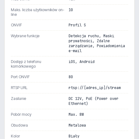
Maks. liczba użytkowników on-
10
line
ONVIF
Profil S
Wybrane funkcje
Detekcja ruchu, Maski
prywatności, Zdalne
zarządzanie, Powiadomienia
e-mail
Dostęp z telefonu
iOS, Android
komórkowego
Port ONVIF
80
RTSP URL
rtsp://[adres_ip]/stream
Zasilanie
DC 12V, PoE (Power over
Ethernet)
Pobór mocy
Max. 8W
Obudowa
Metalowa
Kolor
Biały