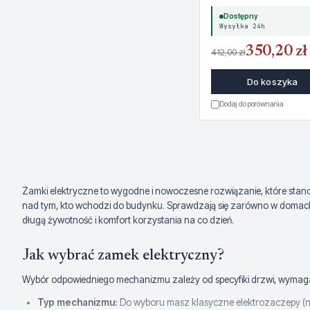
Dostępny
Wysyłka 24h
350,20 zł
412,00 zł
Do koszyka
Dodaj do porównania
Zamki elektryczne to wygodne i nowoczesne rozwiązanie, które stano
nad tym, kto wchodzi do budynku. Sprawdzają się zarówno w domach 
długą żywotność i komfort korzystania na co dzień.
Jak wybrać zamek elektryczny?
Wybór odpowiedniego mechanizmu zależy od specyfiki drzwi, wymag
Typ mechanizmu:
Do wyboru masz klasyczne elektrozaczepy (na