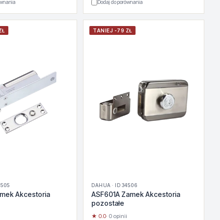
ównania
Dodaj do porównania
ZŁ
TANIEJ -79 ZŁ
4505
DAHUA · ID 34506
mek Akcestoria
ASF601A Zamek Akcestoria
pozostałe
★ 0.0
· 0 opinii