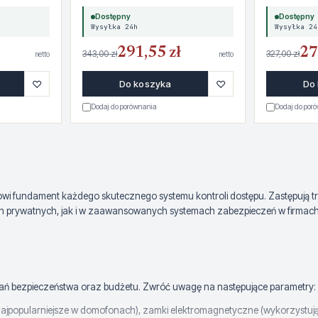
Dostępny
Dostępny
Wysyłka 24h
Wysyłka 24
291,55 zł
27
343,00 zł
327,00 zł
netto
netto
♡
♡
Do koszyka
Do
Dodaj do porównania
Dodaj do por
wi fundament każdego skutecznego systemu kontroli dostępu. Zastępują tra
prywatnych, jak i w zaawansowanych systemach zabezpieczeń w firmach. O
ań bezpieczeństwa oraz budżetu. Zwróć uwagę na następujące parametry:
jpopularniejsze w domofonach), zamki elektromagnetyczne (wykorzystujące