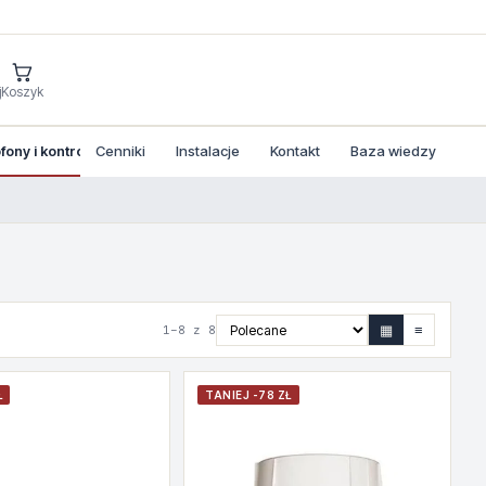
j
Koszyk
ony i kontrola dostepu
Cenniki
Instalacje
Kontakt
Baza wiedzy
▦
≡
1–8 z 8
Ł
TANIEJ -78 ZŁ