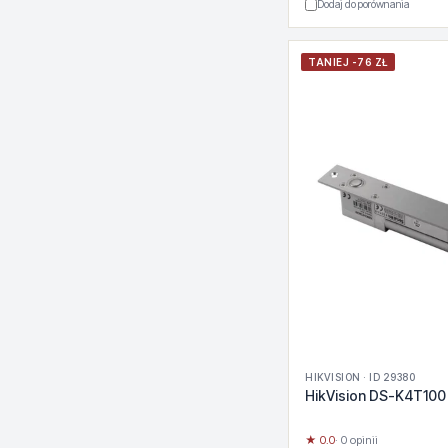
Dodaj do porównania
TANIEJ -76 ZŁ
HIKVISION · ID 29380
HikVision DS-K4T100
★ 0.0
· 0 opinii