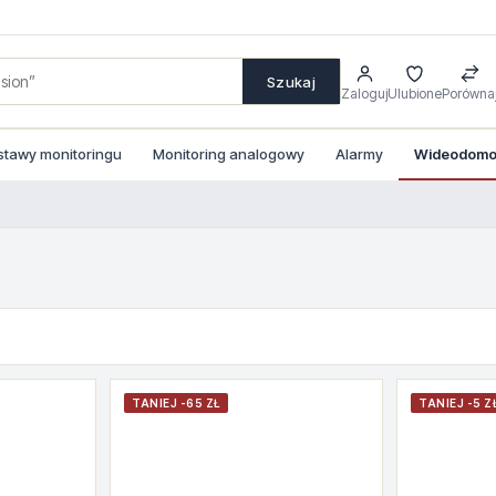
Szukaj
Zaloguj
Ulubione
Porówna
stawy monitoringu
Monitoring analogowy
Alarmy
Wideodomof
TANIEJ -65 ZŁ
TANIEJ -5 Z