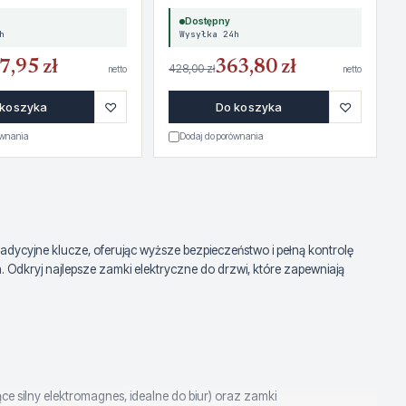
Dostępny
h
Wysyłka 24h
7,95 zł
363,80 zł
428,00 zł
netto
netto
♡
♡
 koszyka
Do koszyka
ównania
Dodaj do porównania
dycyjne klucze, oferując wyższe bezpieczeństwo i pełną kontrolę
dkryj najlepsze zamki elektryczne do drzwi, które zapewniają
 silny elektromagnes, idealne do biur) oraz zamki