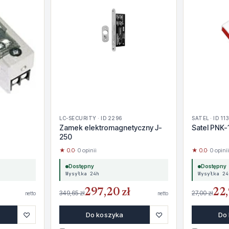
LC-SECURITY · ID 2296
SATEL · ID 11
Zamek elektromagnetyczny J-
Satel PNK-
250
★ 0.0
· 0 opinii
★ 0.0
· 0 opinii
Dostępny
Dostępny
Wysyłka 24h
Wysyłka 24
297,20 zł
22,
349,65 zł
27,00 zł
netto
netto
♡
♡
Do koszyka
Do