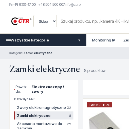
Pn–Pt 9:00–17:00 · +48 504 500 007
info@ctr.pl
Wszystkie kategorie
Monitoring IP
Ze
▾
Kategorie
›
Zamki elektryczne
Zamki elektryczne
8 produktów
Powrót
Elektrozaczepy /
‹
do:
zwory
POWIĄZANE
TANIEJ -11 ZŁ
Zwory elektromagnetyczne
32
Zamki elektryczne
8
Akcesoria montazowe do
29
zamkow