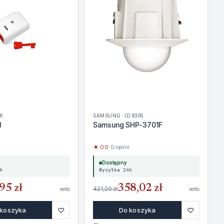
36
SAMSUNG · ID 8305
1
Samsung SHP-3701F
★ 0.0
· 0 opinii
Dostępny
h
Wysyłka 24h
95 zł
358,02 zł
421,20 zł
netto
netto
♡
♡
 koszyka
Do koszyka