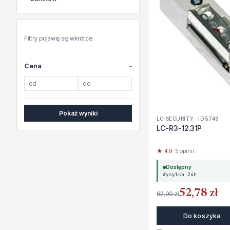
Filtry pojawią się wkrótce.
Cena
Pokaż wyniki
LC-SECURITY · ID 5749
LC-R3-12.31P
★ 4.9
· 5 opinii
Dostępny
Wysyłka 24h
52,78 zł
62,09 zł
Do koszyka