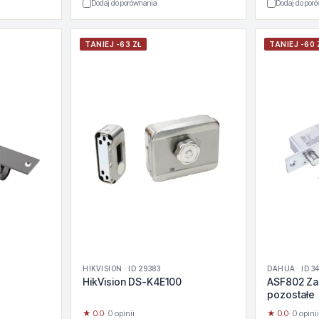
Dodaj do porównania
Dodaj do por
TANIEJ -63 ZŁ
TANIEJ -60 
HIKVISION · ID 29383
DAHUA · ID 3
HikVision DS-K4E100
ASF802 Za
pozostałe
★ 0.0
· 0 opinii
★ 0.0
· 0 opinii