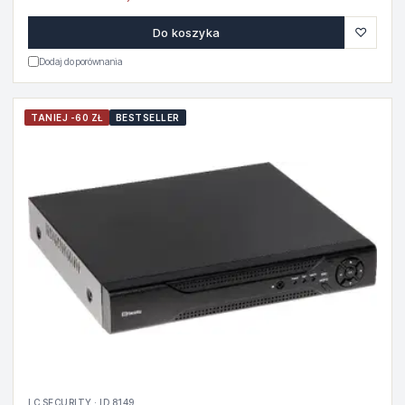
♡
Do koszyka
Dodaj do porównania
TANIEJ -60 ZŁ
BESTSELLER
LC SECURITY · ID 8149