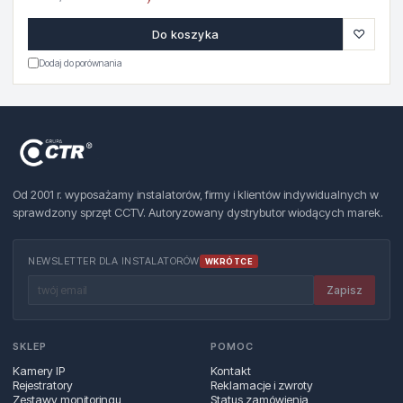
♡
Do koszyka
Dodaj do porównania
Od 2001 r. wyposażamy instalatorów, firmy i klientów indywidualnych w
sprawdzony sprzęt CCTV. Autoryzowany dystrybutor wiodących marek.
NEWSLETTER DLA INSTALATORÓW
WKRÓTCE
Zapisz
SKLEP
POMOC
Kamery IP
Kontakt
Rejestratory
Reklamacje i zwroty
Zestawy monitoringu
Status zamówienia