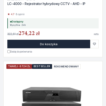
LC-4000 - Rejestrator hybrydowy CCTV - AHD - IP
★ 4.7
· 8 opinii
Dostępny
Wysyłka 24h
274,22 zł
322,61 zł
netto
♡
Do koszyka
Dodaj do porównania
TANIEJ -5724 ZŁ
BESTSELLER
REKOMENDOWANY