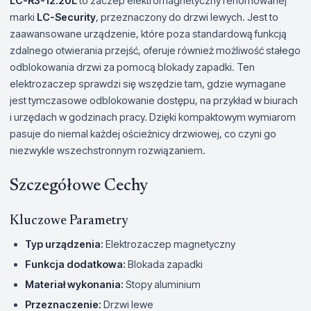
LC-R3-12.20L
to zaczep elektromagnetyczny renomowanej
marki
LC-Security
, przeznaczony do drzwi lewych. Jest to
zaawansowane urządzenie, które poza standardową funkcją
zdalnego otwierania przejść, oferuje również możliwość stałego
odblokowania drzwi za pomocą blokady zapadki. Ten
elektrozaczep sprawdzi się wszędzie tam, gdzie wymagane
jest tymczasowe odblokowanie dostępu, na przykład w biurach
i urzędach w godzinach pracy. Dzięki kompaktowym wymiarom
pasuje do niemal każdej ościeżnicy drzwiowej, co czyni go
niezwykle wszechstronnym rozwiązaniem.
Szczegółowe Cechy
Kluczowe Parametry
Typ urządzenia:
Elektrozaczep magnetyczny
Funkcja dodatkowa:
Blokada zapadki
Materiał wykonania:
Stopy aluminium
Przeznaczenie:
Drzwi lewe