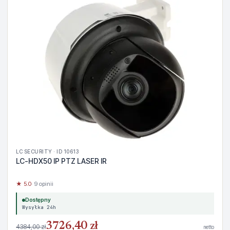
LC SECURITY · ID 10613
LC-HDX50 IP PTZ LASER IR
★ 5.0
· 9 opinii
Dostępny
Wysyłka 24h
3726,40 zł
4384,00 zł
netto