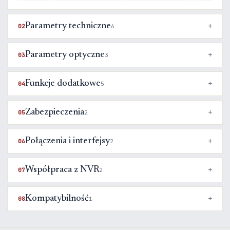
Parametry techniczne
02
6
Parametry optyczne
03
3
Funkcje dodatkowe
04
5
Zabezpieczenia
05
2
Połączenia i interfejsy
06
2
Współpraca z NVR
07
2
Kompatybilność
08
1