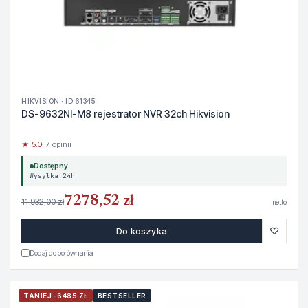
HIKVISION · ID 61345
DS-9632NI-M8 rejestrator NVR 32ch Hikvision
★ 5.0
· 7 opinii
Dostępny
Wysyłka 24h
7278,52 zł
11 932,00 zł
netto
♡
Do koszyka
Dodaj do porównania
TANIEJ -6485 ZŁ
BESTSELLER