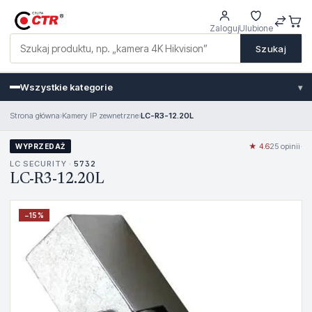
Zaloguj
Ulubione
Szukaj
Wszystkie kategorie
▾
Strona główna
›
Kamery IP zewnetrzne
›
LC-R3-12.20L
★ 4.6
25 opinii
·
WYPRZEDAŻ
LC SECURITY ·
5732
LC-R3-12.20L
−
15
%