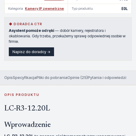
Kategoria
Kamery IP zewnetrzne
Typ produktu
EOL
◆ DORADCA CTR
Asystent pomoże od ręki
— dobór kamery, rejestratora i
okablowania. Gdy trzeba, przekażemy sprawę odpowiedniej osobie w
firmie.
Napisz do doradcy →
Opis
Specyfikacja
Pliki do pobrania
Opinie (25)
Pytania i odpowiedzi
OPIS PRODUKTU
LC-R3-12.20L
Wprowadzenie