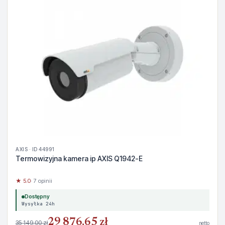
AXIS · ID 44991
Termowizyjna kamera ip AXIS Q1942-E
★ 5.0
· 7 opinii
Dostępny
Wysyłka 24h
29 876,65 zł
35 149,00 zł
netto