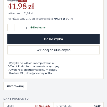
49,39 zł
−15%
41,98 zł
netto · brutto 51,64 zł
Najniższa cena z 30 dni przed obniżką:
60,75 zł
brutto
−
+
● Dostępny
Do koszyka
♡ Dodaj do ulubionych
◐
Wysyłka do 24h od skompletowania.
↻
Zwrot 14 dni bez podawania przyczyny
✓
Gwarancja producenta do 60 miesięcy
▢
Faktura VAT, dostępne ceny netto
⇄
Porównaj
DANE PRODUKTU
Marka
LC Security
Nr produktu
5732